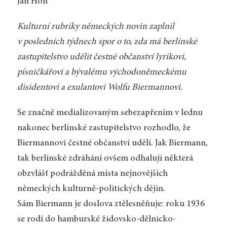
Jan Hon
Kulturní rubriky německých novin zaplnil
v posledních týdnech spor o to, zda má berlínské
zastupitelstvo udělit čestné občanství lyrikovi,
písničkářovi a bývalému východoněmeckému
disidentovi a exulantovi Wolfu Biermannovi.
Se značně medializovaným sebezapřením v lednu
nakonec berlínské zastupitelstvo rozhodlo, že
Biermannovi čestné občanství udělí. Jak Biermann,
tak berlínské zdráhání ovšem odhalují některá
obzvlášť podrážděná místa nejnovějších
německých kulturně-politických dějin.
Sám Biermann je doslova ztělesněňuje: roku 1936
se rodí do hamburské židovsko-dělnicko-