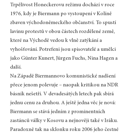
Trpělivost Honeckerovu režimu dochází v roce
1976, kdy je Biermann po vystoupení v Kolíně
zbaven východoněmeckého občanství. To spustí
lavinu protestů v obou částech rozdělené země,
které na Východě vedou k vlně zatýkání a
vyhošťování. Potrefeni jsou spisovatelé a umělci
jako Günter Kunert, Jürgen Fuchs, Nina Hagen a
další.
Na Západě Biermannovo komunistické nadšení
přece jenom polevuje – naopak kritikou na NDR
básník nešetří. V devadesátých letech pak sbírá
jednu cenu za druhou. A ještě jedna věc je nová:
Biermann se stává jedním z prominentních
zastánců války v Kosovu a nejnověji také v Iráku.
Paradoxně tak na sklonku roku 2006 jeho čestné