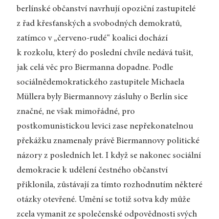
berlínské občanství navrhují opoziční zastupitelé
z řad křesťanských a svobodných demokratů,
zatímco v „červeno-rudé“ koalici dochází
k rozkolu, který do poslední chvíle nedává tušit,
jak celá věc pro Biermanna dopadne. Podle
sociálnědemokratického zastupitele Michaela
Müllera byly Biermannovy zásluhy o Berlín sice
značné, ne však mimořádné, pro
postkomunistickou levici zase nepřekonatelnou
překážku znamenaly právě Biermannovy politické
názory z posledních let. I když se nakonec sociální
demokracie k udělení čestného občanství
přiklonila, zůstávají za tímto rozhodnutím některé
otázky otevřené. Umění se totiž sotva kdy může
zcela vymanit ze společenské odpovědnosti svých