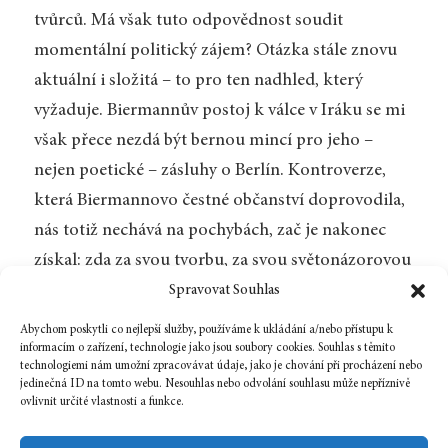
tvůrců. Má však tuto odpovědnost soudit
momentální politický zájem? Otázka stále znovu
aktuální i složitá – to pro ten nadhled, který
vyžaduje. Biermannův postoj k válce v Iráku se mi
však přece nezdá být bernou mincí pro jeho –
nejen poetické – zásluhy o Berlín. Kontroverze,
která Biermannovo čestné občanství doprovodila,
nás totiž nechává na pochybách, zač je nakonec
získal: zda za svou tvorbu, za svou světonázorovou
„konverzi“ či na základě handlu na berlínské
Spravovat Souhlas
radnici. Není nic podivnějšího než pochybná čest.
Abychom poskytli co nejlepší služby, používáme k ukládání a/nebo přístupu k
informacím o zařízení, technologie jako jsou soubory cookies. Souhlas s těmito
technologiemi nám umožní zpracovávat údaje, jako je chování při procházení nebo
jedinečná ID na tomto webu. Nesouhlas nebo odvolání souhlasu může nepříznivě
ovlivnit určité vlastnosti a funkce.
Zpět na číslo