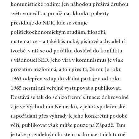
komunistické rodiny, jen náhodou přežívá druhou
světovou válku, po níž na sklonku puberty
přesidluje do NDR, kde se věnuje
politickoekonomickým studiím, filosofii,
matematice – a také básnické, písňové a divadelní
tvorbě, v níž se od počátku dostává do konfliktu
s vládnoucí SED. Jeho víra v komunismus je však
prozatím nezlomná, a to i přes to, že mu je roku
1963 odepřen vstup do vládní partaje a od roku
1965 nesmí ani veřejně vystupovat a publikovat.
Dostává se tak do schizofrenní situace: dobrovolně
žije ve Východním Německu, v jehož společenské
uspořádání přes výhrady k jeho konkrétní podobě
věří, publikovat však může pouze na Západě. Tam
je také pravidelným hostem na koncertních turné.