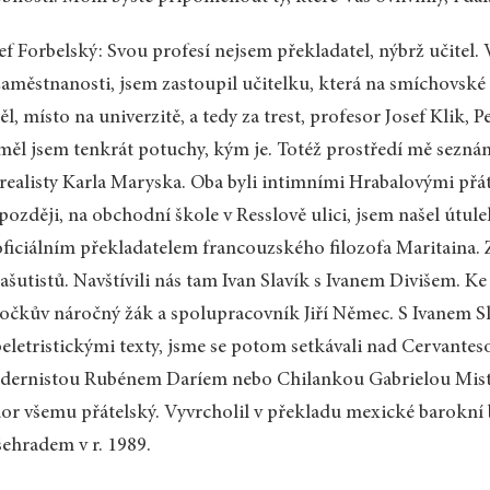
ef Forbelský: Svou profesí nejsem překladatel, nýbrž učitel. 
aměstnanosti, jsem zastoupil učitelku, která na smíchovské d
ěl, místo na univerzitě, a tedy za trest, profesor Josef Klik,
ěl jsem tenkrát potuchy, kým je. Totéž prostředí mě sezn
realisty Karla Maryska. Oba byli intimními Hrabalovými přáte
 později, na obchodní škole v Resslově ulici, jsem našel útul
ficiálním překladatelem francouzského filozofa Maritaina. Z
ašutistů. Navštívili nás tam Ivan Slavík s Ivanem Divišem. K
očkův náročný žák a spolupracovník Jiří Němec. S Ivanem S
eletristickými texty, jsme se potom setkávali nad Cervante
ernistou Rubénem Daríem nebo Chilankou Gabrielou Mistr
or všemu přátelský. Vyvrcholil v překladu mexické barokní 
ehradem v r. 1989.