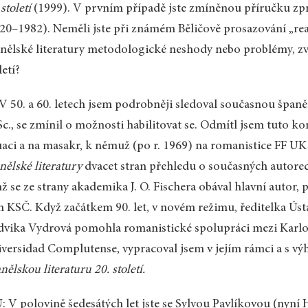
 století
(1999). V prvním případě jste zmíněnou příručku zp
20–1982). Neměli jste při známém Běličově prosazování „r
nělské literatury metodologické neshody nebo problémy, zvl
letí?
 V 50. a 60. letech jsem podrobněji sledoval současnou španěl
c., se zmínil o možnosti habilitovat se. Odmítl jsem tuto 
uaci a na masakr, k němuž (po r. 1969) na romanistice FF U
nělské literatury
dvacet stran přehledu o současných autorec
hž se ze strany akademika J. O. Fischera obával hlavní autor, 
n KSČ. Když začátkem 90. let, v novém režimu, ředitelka Ús
vika Vydrová pomohla romanistické spolupráci mezi Karlo
versidad Complutense, vypracoval jsem v jejím rámci a s v
nělskou literaturu 20. století.
 V polovině šedesátých let jste se Sylvou Pavlíkovou (nyní 