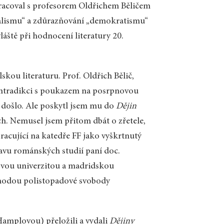
racoval s profesorem Oldřichem Běličem
ealismu“ a zdůrazňování „demokratismu“
áště při hodnocení literatury 20.
skou literaturu. Prof. Oldřich Bělič,
kontradikci s poukazem na posrpnovou
K došlo. Ale poskytl jsem mu do
Dějin
h. Nemusel jsem přitom dbát o zřetele,
pracující na katedře FF jako vyškrtnutý
tavu románských studií paní doc.
vou univerzitou a madridskou
ýhodou polistopadové svobody
Hamplovou) přeložili a vydali
Dějiny