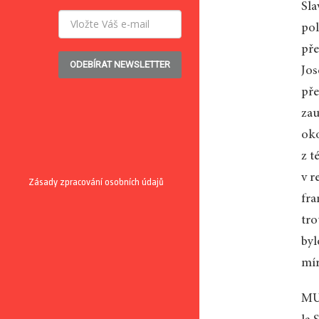
Sla
pol
pře
ODEBÍRAT NEWSLETTER
Jos
pře
zau
oko
z t
v r
Zásady zpracování osobních údajů
fra
tro
byl
mír
MU: