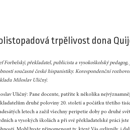
olistopadová trpělivost dona Qui
ef Forbelský, překladatel, publicista a vysokoškolský pedagog, 
bností současné české hispanistiky. Korespondenční rozhovor 
kladu Miloslav Uličný.
oslav Uličný: Pane docente, patříte k několika nejvýznamn
kladatelům druhé poloviny 20. století a počátku třetího tisíci
adesátých letech a zažil všechny peripetie doby po druhé sv
edních a vysokých školách a při své překladatelské práci j
bností. Mohl byste připomenout ty, které Vás ovlivnily, i da