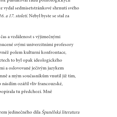
jste publikoval řadu politologických
e vydal sedmisetstránkové shrnutí svého
. a 17. století.
Nebyl byste se stal za
 čas a vzdálenost s výjimečnými
e nucené svými univerzitními profesory
 rovněž polem kulturní konfrontace,
etech to byl opak ideologického
ížemi a oslovované ječivým jazykem
e mně a mým současníkům vnutil již tím,
násilím ozářil vliv francouzské,
popírala tu předchozí. Mně
rem jedinečného díla
Španělská literatura