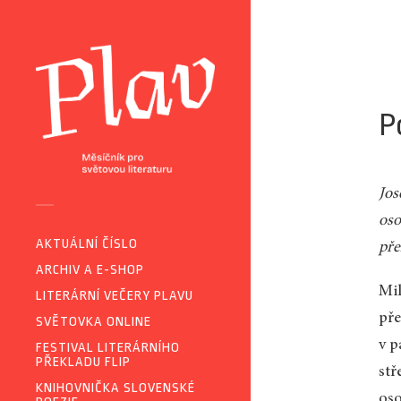
P
Jos
oso
AKTUÁLNÍ ČÍSLO
pře
ARCHIV A E-SHOP
Mil
LITERÁRNÍ VEČERY PLAVU
pře
SVĚTOVKA ONLINE
v p
FESTIVAL LITERÁRNÍHO
PŘEKLADU FLIP
stř
KNIHOVNIČKA SLOVENSKÉ
oso