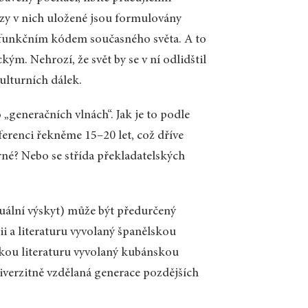
zy v nich uložené jsou formulovány
le funkčním kódem současného světa. A to
m. Nehrozí, že svět by se v ní odlidštil
kulturních dálek.
„generačních vlnách“. Jak je to podle
ferenci řekněme 15–20 let, což dříve
trné? Nebo se střída překladatelských
iduální výskyt) může být předurčený
i a literaturu vyvolaný španělskou
ou literaturu vyvolaný kubánskou
niverzitně vzdělaná generace pozdějších