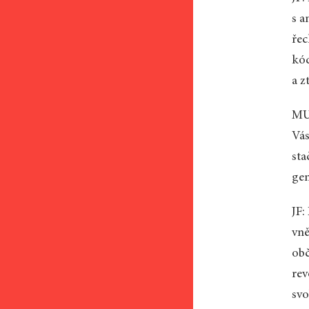
s a
řec
kód
a z
MU:
Vás
sta
gen
JF:
vně
obč
rev
svo