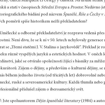
Serny, Garcíi Márqueze či Ortegy y Gasseta. Na druhé straně 
nků a statí v časopisech
Střední Evropa
a
Prostor.
Nedávno jst
toriografického bádání pod názvem
Španělé, Říše a Čechy v 16
ých poměrů spíše historikem nežli překladatelem?
 Umělecké a odborné překladatelství je rozprava vedená přes
ostmi. Není divu, že se k ní v 50. letech uchylovaly generac
rat se „Třemi statěmi J. V. Stalina o jazykovědě“. Překlad je
eku různě vyspělých jazyků a estetických hodnot. V oněch l
edínství, jaké se otvíralo společnosti žijící s básníky za mř
kurátorů. Zájem o dějiny, a především o kulturní dějiny, s
nás během jednoho života (od třicátých let) dobrovolně nebo 
ecké, ruské a severoamerické kultury. Každá tlumila nebo 
fesionálně příslušel zájem o iberoamerický svět.
: Jste spoluautorem
Dějin španělské literatury
(1984) a auto