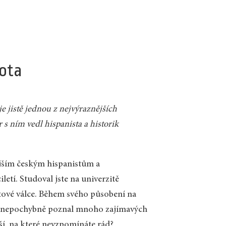
jota
je jistě jednou z nejvýraznějších
s ním vedl hispanista a historik
ějším českým hispanistům a
letí. Studoval jste na univerzitě
ětové válce. Během svého působení na
ste nepochybně poznal mnoho zajímavých
lší, na které nevzpomínáte rád?