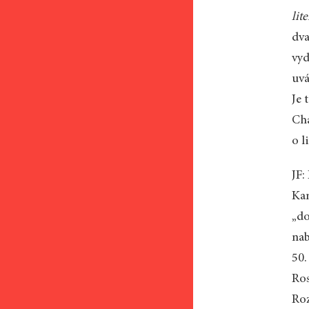
lit
dva
vyd
uvá
Je 
Cha
o l
JF:
Kam
„do
nab
50.
Ro
Roz