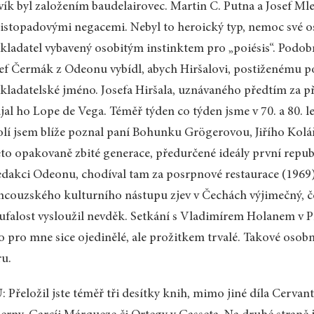
vík byl založením baudelairovec. Martin C. Putna a Josef Mle
istopadovými negacemi. Nebyl to heroický typ, nemoc své oso
kladatel vybavený osobitým instinktem pro „poiésis“. Podobn
ef Čermák z Odeonu vybídl, abych Hiršalovi, postiženému p
kladatelské jméno. Josefa Hiršala, uznávaného předtím za 
jal ho Lope de Vega. Téměř týden co týden jsme v 70. a 80. l
lí jsem blíže poznal paní Bohunku Grögerovou, Jiřího Kolář
éto opakovaně zbité generace, předurčené ideály první repu
edakci Odeonu, chodíval tam za posrpnové restaurace (1969)
ncouzského kulturního nástupu zjev v Čechách výjimečný, če
ufalost vysloužil nevděk. Setkání s Vladimírem Holanem v 
o pro mne sice ojedinělé, ale prožitkem trvalé. Takové osob
u.
 Přeložil jste téměř tři desítky knih, mimo jiné díla Cerva