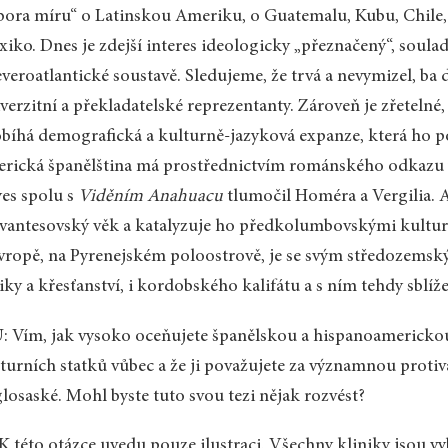
bora míru“ o Latinskou Ameriku, o Guatemalu, Kubu, Chile,
iko. Dnes je zdejší interes ideologicky „přeznačený“, soula
everoatlantické soustavě. Sledujeme, že trvá a nevymizel, ba
verzitní a překladatelské reprezentanty. Zároveň je zřetelné
bíhá demografická a kulturně-jazyková expanze, která ho pob
rická španělština má prostřednictvím románského odkazu 
es spolu s
Viděním Anahuacu
tlumočil Homéra a Vergilia. 
vantesovský věk a katalyzuje ho předkolumbovskými kultura
vropě, na Pyrenejském poloostrově, je se svým středozemský
iky a křesťanství, i kordobského kalifátu a s ním tehdy sblí
 Vím, jak vysoko oceňujete španělskou a hispanoamerickou 
turních statků vůbec a že ji považujete za významnou proti
losaské. Mohl byste tuto svou tezi nějak rozvést?
 K této otázce uvedu pouze ilustraci. Všechny kliniky jsou vy