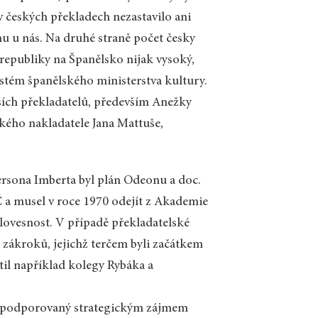
 českých překladech nezastavilo ani
mu u nás. Na druhé straně počet česky
 republiky na Španělsko nijak vysoký,
ystém španělského ministerstva kultury.
ších překladatelů, především Anežky
ského nakladatele Jana Mattuše,
dersona Imberta byl plán Odeonu a doc.
Č a musel v roce 1970 odejít z Akademie
slovesnost. V případě překladatelské
zákroků, jejichž terčem byli začátkem
atil například kolegy Rybáka a
 podporovaný strategickým zájmem