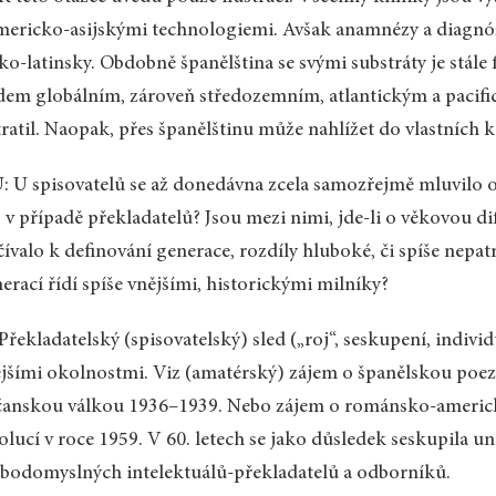
mericko-asijskými technologiemi. Avšak anamnézy a diagnó
ko-latinsky. Obdobně španělština se svými substráty je stá
em globálním, zároveň středozemním, atlantickým a pacifický
tratil. Naopak, přes španělštinu může nahlížet do vlastních 
 U spisovatelů se až donedávna zcela samozřejmě mluvilo o 
 v případě překladatelů? Jsou mezi nimi, jde-li o věkovou di
čívalo k definování generace, rozdíly hluboké, či spíše nepa
erací řídí spíše vnějšími, historickými milníky?
 Překladatelský (spisovatelský) sled („roj“, seskupení, indiv
jšími okolnostmi. Viz (amatérský) zájem o španělskou poezi
anskou válkou 1936–1939. Nebo zájem o románsko-americk
olucí v roce 1959. V 60. letech se jako důsledek seskupila u
bodomyslných intelektuálů-překladatelů a odborníků.