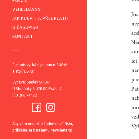
POEZIE
VYHLEDÁVÁNÍ
Jos
JAK KOUPIT A PŘEDPLATIT
nez
O ČASOPISU
sed
KONTAKT
Nem
sur
let
Časopis vychází jednou měsíčně
neo
a stojí 135 Kč
par
Vydává: Spolek SPLAV!
U Studánky 5, 170 00 Praha 7
Pat
IČO 266 74 122
neb
mod
vzd
Aby vám neuteklo žádné nové číslo,
Vyš
přihlašte se k našemu newsletteru: