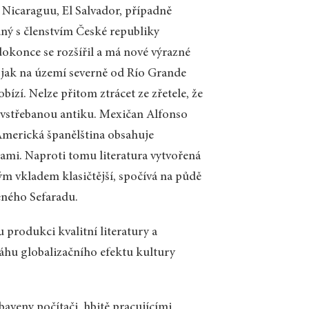
 Nicaraguu, El Salvador, případně
dný s členstvím České republiky
 dokonce se rozšířil a má nové výrazné
, jak na území severně od Río Grande
ízí. Nelze přitom ztrácet ze zřetele, že
vstřebanou antiku. Mexičan Alfonso
Americká španělština obsahuje
mi. Naproti tomu literatura vytvořená
m vkladem klasičtější, spočívá na půdě
ženého Sefaradu.
produkci kvalitní literatury a
váhu globalizačního efektu kultury
baveny počítači, hbitě pracujícími