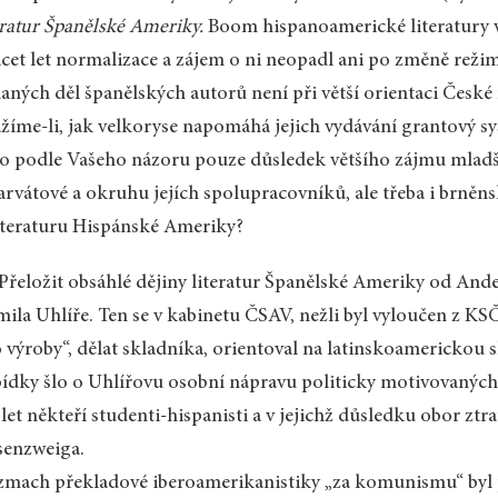
eratur Španělské Ameriky.
Boom hispanoamerické literatury v
cet let normalizace a zájem o ni neopadl ani po změně reži
aných děl španělských autorů není při větší orientaci České
žíme-li, jak velkoryse napomáhá jejich vydávání grantový s
to podle Vašeho názoru pouze důsledek většího zájmu mlad
rvátové a okruhu jejích spolupracovníků, ale třeba i brněn
iteraturu Hispánské Ameriky?
 Přeložit obsáhlé dějiny literatur Španělské Ameriky od An
ila Uhlíře. Ten se v kabinetu ČSAV, nežli byl vyloučen z KS
 výroby“, dělat skladníka, orientoval na latinskoamerickou 
ídky šlo o Uhlířovu osobní nápravu politicky motivovaných 
 let někteří studenti-hispanisti a v jejichž důsledku obor ztr
senzweiga.
mach překladové iberoamerikanistiky „za komunismu“ byl