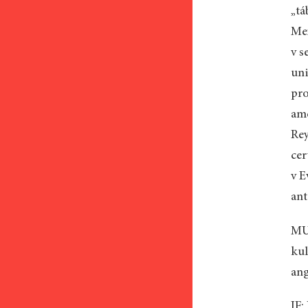
„tá
Mex
v s
uni
pro
ame
Rey
cer
v E
ant
MU:
kul
ang
JF: