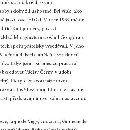
jnek st. mu křivdí svými
by i doby žil úzkostně. Byl však jako
ě jako Josef Hiršal. V roce 1969 mě dr.
olitickými poměry, poskytl
překlad Morgensterna, oslnil Góngora a
etech spolu přátelsky vysedávali. V jeho
e a řadu dalších umělců a vzdělanců
bliky. Když jsem pár měsíců pracoval
 besedovat Václav Černý, v údobí
lný, který si za svou názorovou
Praze a s José Lezamou Limou v Havaně
nosti představují univerzálně nastavenou
ntese, Lope de Vegy, Graciána, Gómeze de