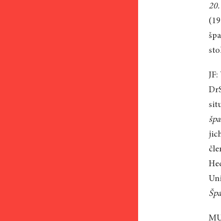
20.
(19
špa
sto
JF:
DrS
sit
špa
jic
čle
Hed
Uni
Špa
MU: