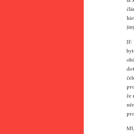
la 
člá
his
jin
JF:
byt
obí
dot
čel
pro
že 
něm
pro
MU