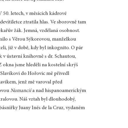
V 50. letech, v měsících kádrové
evítiletce ztratila hlas. Ve sborovně tam
 Pekařův žák. Jemná, vzdělaná osobnost.
ámilo s Věrou Sýkorovou, manželkou
li, již v době, kdy byl inkognito. O pár
ek v ústavní knihovně s dr. Schautou,
 okna jsme hleděli na kostelní skrýš
e Slavíkovi do Hořovic mě přivedl
lavíkem, jenž mě varoval před
sovou
Numancií
a nad hispanoamerickým
alovou. Náš vztah byl dlouhodobý,
básnířky Juany Inés de la Cruz, vydaném