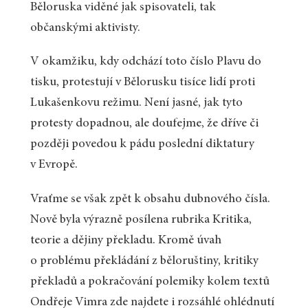
Běloruska viděné jak spisovateli, tak
občanskými aktivisty.
V okamžiku, kdy odchází toto číslo Plavu do
tisku, protestují v Bělorusku tisíce lidí proti
Lukašenkovu režimu. Není jasné, jak tyto
protesty dopadnou, ale doufejme, že dříve či
později povedou k pádu poslední diktatury
v Evropě.
Vraťme se však zpět k obsahu dubnového čísla.
Nově byla výrazně posílena rubrika Kritika,
teorie a dějiny překladu. Kromě úvah
o problému překládání z běloruštiny, kritiky
překladů a pokračování polemiky kolem textů
Ondřeje Vimra zde najdete i rozsáhlé ohlédnutí