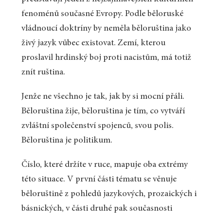
fenoménů současné Evropy. Podle běloruské
vládnoucí doktríny by neměla běloruština jako
živý jazyk vůbec existovat. Zemí, kterou
proslavil hrdinský boj proti nacistům, má totiž
znít ruština.
Jenže ne všechno je tak, jak by si mocní přáli.
Běloruština žije, běloruština je tím, co vytváří
zvláštní společenství spojenců, svou polis.
Běloruština je politikum.
Číslo, které držíte v ruce, mapuje oba extrémy
této situace. V první části tématu se věnuje
běloruštině z pohledů jazykových, prozaických i
básnických, v části druhé pak současnosti