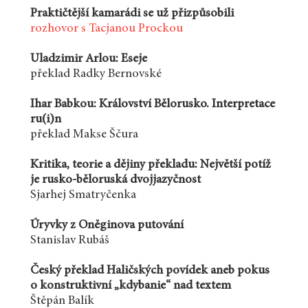
Praktičtější kamarádi se už přizpůsobili
rozhovor s Tacjanou Prockou
Uladzimir Arlou: Eseje
překlad Radky Bernovské
Ihar Babkou: Království Bělorusko. Interpretace
ru(i)n
překlad Makse Ščura
Kritika, teorie a dějiny překladu: Největší potíž
je rusko-běloruská dvojjazyčnost
Sjarhej Smatryčenka
Úryvky z Oněginova putování
Stanislav Rubáš
Český překlad Haličských povídek aneb pokus
o konstruktivní „kdybanie“ nad textem
Štěpán Balík