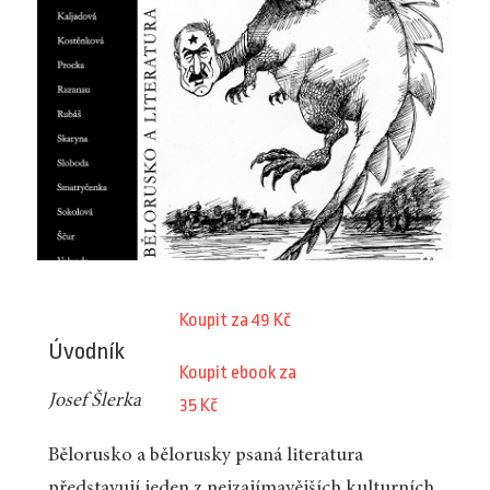
Koupit za 49 Kč
Úvodník
Koupit ebook za
Josef Šlerka
35 Kč
Bělorusko a bělorusky psaná literatura
představují jeden z nejzajímavějších kulturních