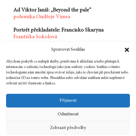
Ad Viktor Janiš: „Beyond the pale“
polemika Ondřeje Vimra
Portrét překladatele: Francisko Skaryna
Františka Sokolová
Spravovat Souhlas
Minulý měsíc: Březnové deníky
originál Darji Kostěnkové, překlad Rostislava
Abychom poskytli co nejlepší služby, používáme k ukládání a/nebo přístupu k
Valvody
informacím o zařízení, technologie jako jsou soubory cookies. Souhlas s těmito
technologiemi nám umožní zpracovávat údaje, jako je chování při procházení nebo
Bibliografie k tématu
jedinečná ID na tomto webu. Nesouhlas nebo odvolání souhlasu může nepříznivě
ovlivnit určité vlastnosti a funkce.
Přijmout
Odmítnout
1 dubna, 2007
In
Číslo
Zobrazit předvolby
2007
4
běloruština
Evropa