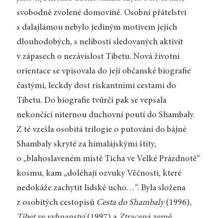
svobodně zvolené domovině. Osobní přátelství
s dalajlámou nebylo jediným motivem jejích
dlouhodobých, s nelibostí sledovaných aktivit
v zápasech o nezávislost Tibetu. Nová životní
orientace se vpisovala do její občanské biografie
častými, leckdy dost riskantními cestami do
Tibetu. Do biografie tvůrčí pak se vepsala
nekončící niternou duchovní poutí do Shambaly.
Z té vzešla osobitá trilogie o putování do bájné
Shambaly skryté za himalájskými štíty,
o „blahoslaveném místě Ticha ve Velké Prázdnotě“
kosmu, kam „doléhají ozvuky Věčnosti, které
nedokáže zachytit lidské ucho…“. Byla složena
z osobitých cestopisů
Cesta do Shambaly
(1996),
Tibet ve vyhnanství
(1997) a
Ztracená země