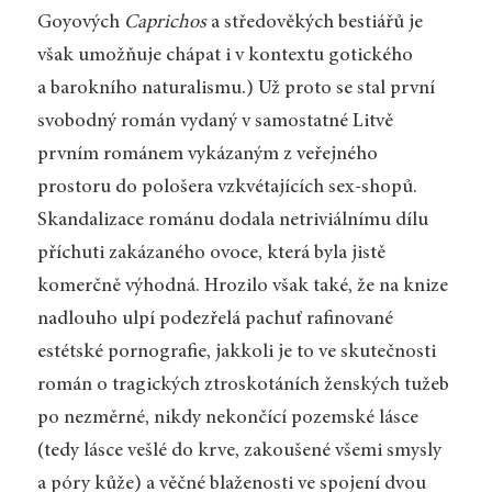
Goyových
Caprichos
a středověkých bestiářů je
však umožňuje chápat i v kontextu gotického
a barokního naturalismu.) Už proto se stal první
svobodný román vydaný v samostatné Litvě
prvním románem vykázaným z veřejného
prostoru do pološera vzkvétajících sex-shopů.
Skandalizace románu dodala netriviálnímu dílu
příchuti zakázaného ovoce, která byla jistě
komerčně výhodná. Hrozilo však také, že na knize
nadlouho ulpí podezřelá pachuť rafinované
estétské pornografie, jakkoli je to ve skutečnosti
román o tragických ztroskotáních ženských tužeb
po nezměrné, nikdy nekončící pozemské lásce
(tedy lásce vešlé do krve, zakoušené všemi smysly
a póry kůže) a věčné blaženosti ve spojení dvou