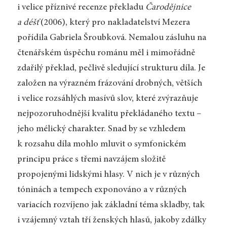
i velice příznivé recenze překladu
Čarodějnice
a déšť
(2006), který pro nakladatelství Mezera
pořídila Gabriela Šroubková. Nemalou zásluhu na
čtenářském úspěchu románu měl i mimořádně
zdařilý překlad, pečlivě sledující strukturu díla. Je
založen na výrazném frázování drobných, větších
i velice rozsáhlých masívů slov, které zvýrazňuje
nejpozoruhodnější kvalitu překládaného textu –
jeho mélický charakter. Snad by se vzhledem
k rozsahu díla mohlo mluvit o symfonickém
principu práce s třemi navzájem složitě
propojenými lidskými hlasy. V nich je v různých
tóninách a tempech exponováno a v různých
variacích rozvíjeno jak základní téma skladby, tak
i vzájemný vztah tří ženských hlasů, jakoby zdálky