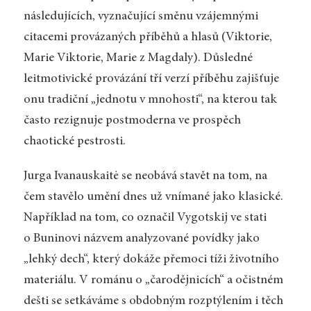
následujících, vyznačující směnu vzájemnými
citacemi provázaných příběhů a hlasů (Viktorie,
Marie Viktorie, Marie z Magdaly). Důsledné
leitmotivické provázání tří verzí příběhu zajišťuje
onu tradiční „jednotu v mnohosti“, na kterou tak
často rezignuje postmoderna ve prospěch
chaotické pestrosti.
Jurga Ivanauskaitė se neobává stavět na tom, na
čem stavělo umění dnes už vnímané jako klasické.
Například na tom, co označil Vygotskij ve stati
o Buninovi názvem analyzované povídky jako
„lehký dech“, který dokáže přemoci tíži životního
materiálu. V románu o „čarodějnicích“ a očistném
dešti se setkáváme s obdobným rozptýlením i těch