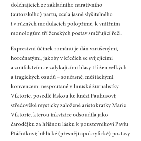
doléhajících ze základního narativního
(autorského) partu, zcela jasně slyšitelného
i v různých modulacích polopřímé, k vnitřním
monologům tří ženských postav směřující řeči.
Expresivní účinek románu je dán vzrušenými,
horečnatými, jakoby v křečích se svíjejícími
a zoufalstvím se zalykajícími hlasy tří žen velkých
a tragických osudů – současné, měšťáckými
konvencemi nespoutané vilniuské žurnalistky
Viktorie, posedlé láskou ke knězi Pauliusovi;
středověké mysticky založené aristokratky Marie
Viktorie, kterou inkvizice odsoudila jako
čarodějku za hříšnou lásku k poustevníkovi Pavlu
Ptáčníkovi; biblické (přesněji apokryfické) postavy