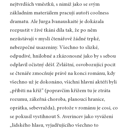
nejtvrdších vměstků, s nimiž jako se svým
základním materiálem pracují autoři coolness
dramatu. Ale Jurga Ivanauskaitė je dokázala
rozpustit v živé tkáni díla tak, že po něm
nezůstávají v mysli čtenářově žádné trpké,
nebezpečné usazeniny. Všechno to slizké,
odpudivé, hnilobné a zkázonosné jako by s sebou
odplavil očistný déšť. Zvláštní, osvobozující pocit
se čtenáře zmocňuje právě na konci románu, kdy
všechno už je dokonáno, všichni hlavní aktéři byli
„přibiti na kříž“ (popravčím křížem tu je ztráta
rozumu, zákeřná choroba, planoucí hranice,
oprátka, sebevražda), protože v románu je cosi, co
se pokusil vystihnout S. Averincev jako vyvážení
„lidského hlasu, vyjadřujícího všechno to