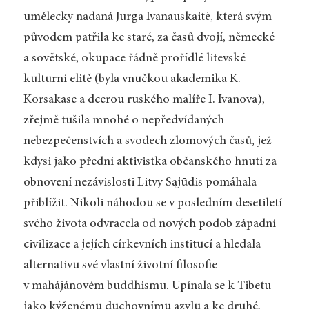
umělecky nadaná Jurga Ivanauskaitė, která svým
původem patřila ke staré, za časů dvojí, německé
a sovětské, okupace řádně prořídlé litevské
kulturní elitě (byla vnučkou akademika K.
Korsakase a dcerou ruského malíře I. Ivanova),
zřejmě tušila mnohé o nepředvídaných
nebezpečenstvích a svodech zlomových časů, jež
kdysi jako přední aktivistka občanského hnutí za
obnovení nezávislosti Litvy Sąjūdis pomáhala
přiblížit. Nikoli náhodou se v posledním desetiletí
svého života odvracela od nových podob západní
civilizace a jejích církevních institucí a hledala
alternativu své vlastní životní filosofie
v mahájánovém buddhismu. Upínala se k Tibetu
jako kýženému duchovnímu azylu a ke druhé,