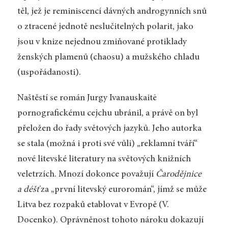
těl, jež je reminiscencí dávných androgynních snů
o ztracené jednotě neslučitelných polarit, jako
jsou v knize nejednou zmiňované protiklady
ženských plamenů (chaosu) a mužského chladu
(uspořádanosti).
Naštěstí se román Jurgy Ivanauskaitė
pornografickému cejchu ubránil, a právě on byl
přeložen do řady světových jazyků. Jeho autorka
se stala (možná i proti své vůli) „reklamní tváří“
nové litevské literatury na světových knižních
veletrzích. Mnozí dokonce považují
Čarodějnice
a déšť
za „první litevský euroromán“, jímž se může
Litva bez rozpaků etablovat v Evropě (V.
Docenko). Oprávněnost tohoto nároku dokazují