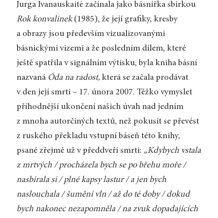
Jurga Ivanauskaitė začínala jako básnířka sbírkou
Rok konvalinek
(1985), že její grafiky, kresby
a obrazy jsou především vizualizovanými
básnickými vizemi a že posledním dílem, které
ještě spatřila v signálním výtisku, byla kniha básní
nazvaná
Óda na radost,
která se začala prodávat
v den její smrti – 17. února 2007. Těžko vymyslet
příhodnější ukončení našich úvah nad jedním
z mnoha autorčiných textů, než pokusit se převést
z ruského překladu vstupní báseň této knihy,
psané zřejmě už v předdveří smrti:
„Kdybych vstala
z mrtvých / procházela bych se po břehu moře /
nasbírala si / plné kapsy lastur / a jen bych
naslouchala / šumění vln / až do té doby / dokud
bych nakonec nezapomněla / na zvuk dopadajících