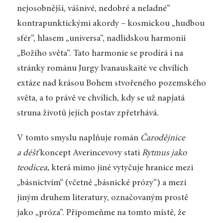
nejosobnější, vášnivé, nedobré a neladné“
kontrapunktickými akordy – kosmickou „hudbou
sfér“, hlasem „universa“, nadlidskou harmonií
„Božího světa“. Tato harmonie se prodírá i na
stránky románu Jurgy Ivanauskaitė ve chvílích
extáze nad krásou Bohem stvořeného pozemského
světa, a to právě ve chvílích, kdy se už napjatá
struna životů jejích postav zpřetrhává.
V tomto smyslu naplňuje román
Čarodějnice
a déšť
koncept Averincevovy stati
Rytmus jako
teodicea,
která mimo jiné vytyčuje hranice mezi
„básnictvím“ (včetně „básnické prózy“) a mezi
jiným druhem literatury, označovaným prostě
jako „próza“. Připomeňme na tomto místě, že