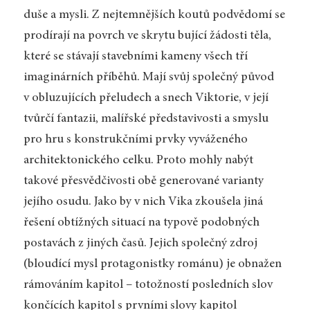
duše a mysli. Z nejtemnějších koutů podvědomí se
prodírají na povrch ve skrytu bující žádosti těla,
které se stávají stavebními kameny všech tří
imaginárních příběhů. Mají svůj společný původ
v obluzujících přeludech a snech Viktorie, v její
tvůrčí fantazii, malířské představivosti a smyslu
pro hru s konstrukčními prvky vyváženého
architektonického celku. Proto mohly nabýt
takové přesvědčivosti obě generované varianty
jejího osudu. Jako by v nich Vika zkoušela jiná
řešení obtížných situací na typově podobných
postavách z jiných časů. Jejich společný zdroj
(bloudící mysl protagonistky románu) je obnažen
rámováním kapitol – totožností posledních slov
končících kapitol s prvními slovy kapitol