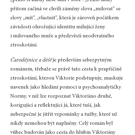
„peklo si každý nese sám v sobě“. „Peklo lásky“
přitom začíná ve chvíli záměny slova „milovat“ se
slovy „mít“, „vlastnit“, která je zároveň počátkem
závislosti ohrožující identitu milující ženy
i milovaného muže a předzvěstí neodvratného
ztroskotání.
Čarodějnice a déšť
je především sebezpytným
románem, třebaže se právě tato cesta k prapříčině
ztroskotání, kterou Viktorie podstupuje, maskuje
navenek jako hledání pomoci u psychoanalytičky
Normy, v níž lze rozpoznat Viktoriino druhé,
korigující a reflektující já, které tuší, jak
nebezpečné je jitřit vzpomínky a tužby, které už
nikdy nemohou být naplněny. Celý román byl
vůbec budován jako cesta do hlubin Viktoriiny