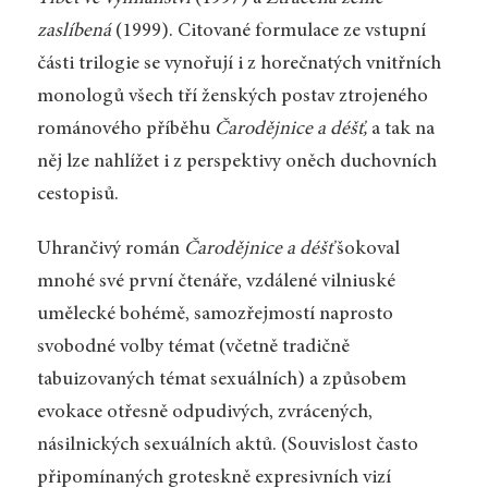
zaslíbená
(1999). Citované formulace ze vstupní
části trilogie se vynořují i z horečnatých vnitřních
monologů všech tří ženských postav ztrojeného
románového příběhu
Čarodějnice a déšť,
a tak na
něj lze nahlížet i z perspektivy oněch duchovních
cestopisů.
Uhrančivý román
Čarodějnice a déšť
šokoval
mnohé své první čtenáře, vzdálené vilniuské
umělecké bohémě, samozřejmostí naprosto
svobodné volby témat (včetně tradičně
tabuizovaných témat sexuálních) a způsobem
evokace otřesně odpudivých, zvrácených,
násilnických sexuálních aktů. (Souvislost často
připomínaných groteskně expresivních vizí