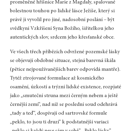
proměněné hříšnice Marie z Magdaly, spalované
bolestnou touhou po lidské lásce Ježíše, který si
právě ji vyvolil pro jiné, nadosobní poslání – být
svědkyní Vzkříšení Syna Božího, šiřitelkou jeho
autentických slov, srdcem jeho křesťanské obce.
Ve všech třech příbězích odvržené pozemské lásky
se objevují obdobné situace, stejná barevná škála
(pětice nejpoužívanějších barev odpovídá mantře).
Tytéž ztrojované formulace až kosmického
osamění, úzkostí a trýzní lidské existence, rozpjaté
jako „smuteční struna mezi černým nebem a ještě
černější zemí“, nad níž se poslední soud odehrává
„tady a teď“, dospívají od sartrovské formule
„peklo, to jsou ti druzí“ k podstatnější variaci