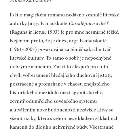
Miluše Zadražilová
Psát o magickém románu nedávno zesnulé litevské
autorky Jurgy Ivanauskaitė
Čarodějnice a déšť
(Ragana ir lietus, 1993) je pro mne nesmírně těžké.
Nejenom proto, že je dnes Jurga Ivanauskaitė
(1961–2007) považována za téměř sakrální tvář
litevské kultury. To samo o sobě je nepochybně
dobrým znamením. Značí to alespoň pro tuto
chvíli volbu umění hledajícího duchovní jistoty,
poztrácené a promrhané v chaosu znejistělého
historického mezidobí mezi agonií starého,
zevnitř odumřelého sovětského systému
a utvářením nové budoucnosti nezávislé Litvy se
všemi riziky, která s sebou nese kladení základních
kamenů do dlouho nekypřené půdy. Všestranně