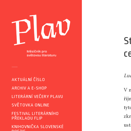
S
c
Luc
AKTUÁLNÍ ČÍSLO
ARCHIV A E-SHOP
V m
LITERÁRNÍ VEČERY PLAVU
říj
SVĚTOVKA ONLINE
tyt
FESTIVAL LITERÁRNÍHO
zkr
PŘEKLADU FLIP
ust
KNIHOVNIČKA SLOVENSKÉ