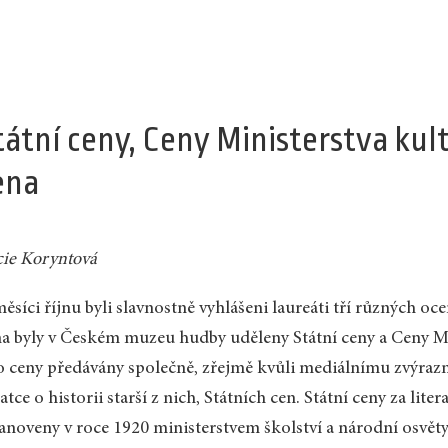
tátní ceny, Ceny Ministerstva ku
ena
ie Koryntová
ěsíci říjnu byli slavnostně vyhlášeni laureáti tří různých oce
na byly v Českém muzeu hudby uděleny Státní ceny a Ceny Min
o ceny předávány společně, zřejmě kvůli mediálnímu zvýrazn
atce o historii starší z nich, Státních cen. Státní ceny za lite
anoveny v roce 1920 ministerstvem školství a národní osvěty