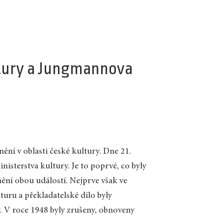
ltury a Jungmannova
nění v oblasti české kultury. Dne 21.
isterstva kultury. Je to poprvé, co byly
ění obou událostí. Nejprve však ve
raturu a překladatelské dílo byly
. V roce 1948 byly zrušeny, obnoveny