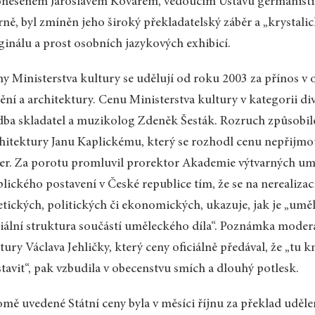
neseném Jaroslavem Kovářem, vedoucím Ústavu germanistik
rně, byl zmíněn jeho široký překladatelský záběr a „krystalic
ginálu a prost osobních jazykových exhibicí.
y Ministerstva kultury se udělují od roku 2003 za přínos v o
ní a architektury. Cenu Ministerstva kultury v kategorii diva
ba skladatel a muzikolog Zdeněk Šesták. Rozruch způsobilo 
hitektury Janu Kaplickému, který se rozhodl cenu nepřijmout
er. Za porotu promluvil prorektor Akademie výtvarných uměn
lického postavení v České republice tím, že se na nerealiza
etických, politických či ekonomických, ukazuje, jak je „uměl
iální struktura součástí uměleckého díla“. Poznámka moder
tury Václava Jehličky, který ceny oficiálně předával, že „t
tavit“, pak vzbudila v obecenstvu smích a dlouhý potlesk.
mě uvedené Státní ceny byla v měsíci říjnu za překlad uděl