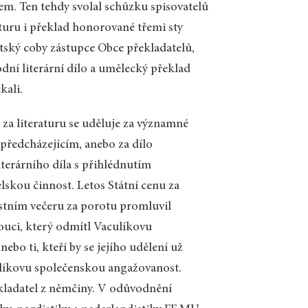
em. Ten tehdy svolal schůzku spisovatelů
raturu i překlad honorované třemi sty
tský coby zástupce Obce překladatelů,
dní literární dílo a umělecký překlad
kali.
a za literaturu se uděluje za významné
e předcházejícím, anebo za dílo
iterárního díla s přihlédnutím
lskou činnost. Letos Státní cenu za
nostním večeru za porotu promluvil
uci, který odmítl Vaculíkovu
ebo ti, kteří by se jejího udělení už
ulíkovu společenskou angažovanost.
řekladatel z němčiny. V odůvodnění