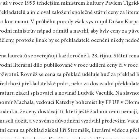
y až v roce 1995 tehdejším ministrem kultury Pavlem Tigrid
řekladatelů a inicioval založení společné státní ceny za lite
íci korunami. V průběhu porady však vystoupil Dušan Karpa
odní ministrův nápad odmítl a navrhl, aby byly ceny za půvo
ěleny, protože jinak by se překladatelé ocenění nikdy nedoč
na laureátů se zveřejňují každoročně k 28. říjnu. Státní cen
odní literární dílo publikované v roce udílení ceny či v roc
oživotní. Rovněž se cena za překlad uděluje buď za překlad l
ředchozí překladatelské práci, nebo za dosavadní překladate
eraturu získal spisovatel a novinář Ludvík Vaculík. Na slav
omír Machala, vedoucí Katedry bohemistiky FF UP v Olomo
námku, že ceny dostávají ti, kteří ještě žádnou cenu nemají, n
useli dožít, a ve svém zdůvodnění vyzdvihl především Vac
tní cenu za překlad získal Jiří Stromšík, literární vědec a p