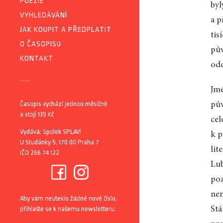
POEZIE
byl
VYHLEDÁVÁNÍ
a p
JAK KOUPIT A PŘEDPLATIT
tis
O ČASOPISU
pův
KONTAKT
odd
Jmé
Časopis vychází jednou měsíčně
pův
a stojí 135 Kč
cel
Vydává: Spolek SPLAV!
k p
U Studánky 5, 170 00 Praha 7
lit
IČO 266 74 122
Lub
poz
nem
Aby vám neuteklo žádné nové číslo,
přihlašte se k našemu newsletteru:
Stá