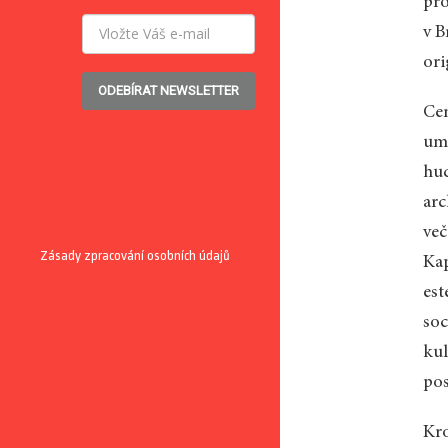
pro
v B
ori
ODEBÍRAT NEWSLETTER
Cen
umě
hud
arc
več
Zásady zpracování osobních údajů
Kap
est
soc
kul
pos
Kro