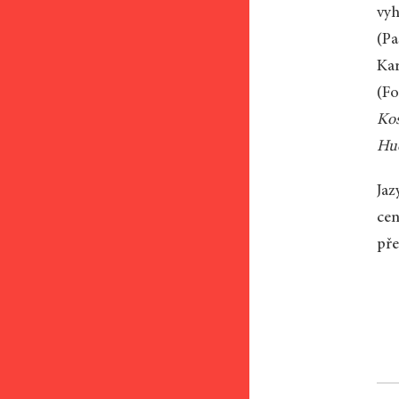
vyh
(Pa
Kar
(Fo
Ko
Hu
Jaz
cen
pře