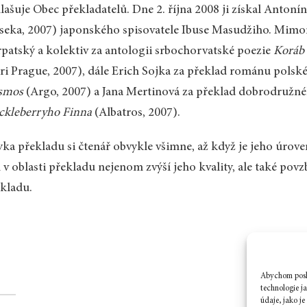
lašuje Obec překladatelů. Dne 2. října 2008 ji získal Anto
seka, 2007) japonského spisovatele Ibuse Masudžiho. Mimo
patský a kolektiv za antologii srbochorvatské poezie
Koráb 
ri Prague, 2007), dále Erich Sojka za překlad románu pols
smos
(Argo, 2007) a Jana Mertinová za překlad dobrodruž
ckleberryho Finna
(Albatros, 2007).
yka překladu si čtenář obvykle všimne, až když je jeho úrov
 v oblasti překladu nejenom zvýší jeho kvality, ale také pov
kladu.
Abychom posky
technologie j
údaje, jako j