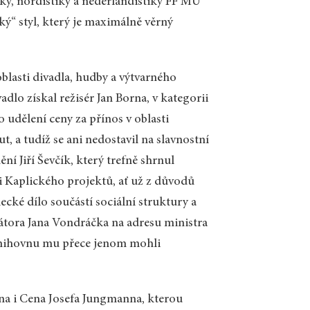
y, nordistiky a nederlandistiky FF MU
ký“ styl, který je maximálně věrný
blasti divadla, hudby a výtvarného
dlo získal režisér Jan Borna, v kategorii
udělení ceny za přínos v oblasti
, a tudíž se ani nedostavil na slavnostní
í Jiří Ševčík, který trefně shrnul
ci Kaplického projektů, ať už z důvodů
ecké dílo součástí sociální struktury a
átora Jana Vondráčka na adresu ministra
u knihovnu mu přece jenom mohli
ena i Cena Josefa Jungmanna, kterou