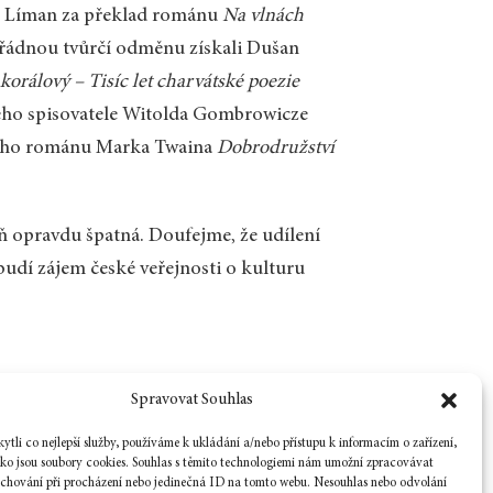
nín Líman za překlad románu
Na vlnách
řádnou tvůrčí odměnu získali Dušan
korálový – Tisíc let charvátské poezie
kého spisovatele Witolda Gombrowicze
ného románu Marka Twaina
Dobrodružství
eň opravdu špatná. Doufejme, že udílení
zbudí zájem české veřejnosti o kulturu
Spravovat Souhlas
Zpět na číslo
tli co nejlepší služby, používáme k ukládání a/nebo přístupu k informacím o zařízení,
ako jsou soubory cookies. Souhlas s těmito technologiemi nám umožní zpracovávat
e chování při procházení nebo jedinečná ID na tomto webu. Nesouhlas nebo odvolání