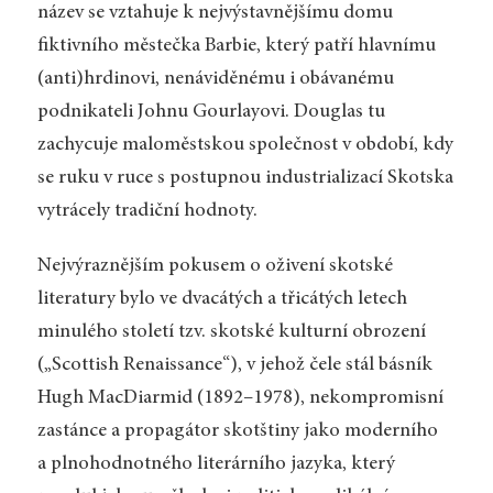
název se vztahuje k nejvýstavnějšímu domu
fiktivního městečka Barbie, který patří hlavnímu
(anti)hrdinovi, nenáviděnému i obávanému
podnikateli Johnu Gourlayovi. Douglas tu
zachycuje maloměstskou společnost v období, kdy
se ruku v ruce s postupnou industrializací Skotska
vytrácely tradiční hodnoty.
Nejvýraznějším pokusem o oživení skotské
literatury bylo ve dvacátých a třicátých letech
minulého století tzv. skotské kulturní obrození
(„Scottish Renaissance“), v jehož čele stál básník
Hugh MacDiarmid (1892–1978), nekompromisní
zastánce a propagátor skotštiny jako moderního
a plnohodnotného literárního jazyka, který