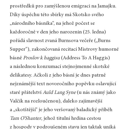
prostředků pro zamýšlenou emigraci na Jamajku.
Díky úspěchu této sbírky má Skotsko svého
„národního básníka“, na jehož počest se
každoročně v den jeho narozenin (25. ledna)
pořádá slavnost zvaná Burnsova večeře („Burns
Supper“), zakončovaná recitací Mistrovy humorné
básně
Proslov k haggisu
(Address To A Haggis)
a následnou konzumací stejnojmenné skotské
delikatesy. Ačkoli z jeho básní je dnes patrně
nejznámější text novoročního popěvku oslavující
staré přátelství
Auld Lang Syne
(u nás známý jako
Valčík na rozloučenou), daleko zajímavější
a „skotštější“ je jeho veršovaný baladický příběh
Tam O’Shanter
, jehož titulní hrdina cestou
z hospody v podroušeném stavu jen taktak uniká