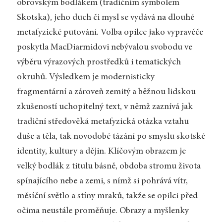
obrovským bodlákem (tradičním symbolem
Skotska), jeho duch či mysl se vydává na dlouhé
metafyzické putování. Volba opilce jako vypravěče
poskytla MacDiarmidovi nebývalou svobodu ve
výběru výrazových prostředků i tematických
okruhů. Výsledkem je modernisticky
fragmentární a zároveň zemitý a běžnou lidskou
zkušeností uchopitelný text, v němž zaznívá jak
tradiční středověká metafyzická otázka vztahu
duše a těla, tak novodobé tázání po smyslu skotské
identity, kultury a dějin. Klíčovým obrazem je
velký bodlák z titulu básně, obdoba stromu života
spínajícího nebe a zemi, s nímž si pohrává vítr,
měsíční světlo a stíny mraků, takže se opilci před
očima neustále proměňuje. Obrazy a myšlenky