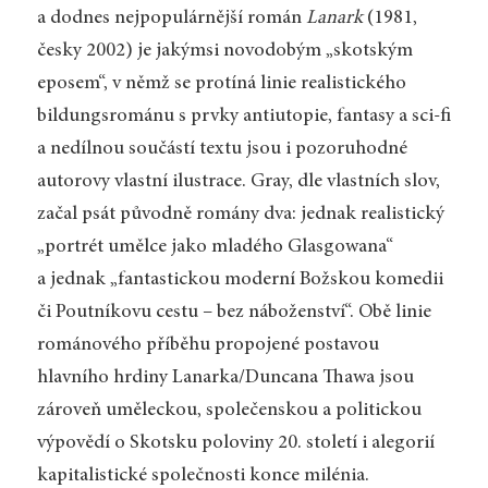
a dodnes nejpopulárnější román
Lanark
(1981,
česky 2002) je jakýmsi novodobým „skotským
eposem“, v němž se protíná linie realistického
bildungsrománu s prvky antiutopie, fantasy a sci-fi
a nedílnou součástí textu jsou i pozoruhodné
autorovy vlastní ilustrace. Gray, dle vlastních slov,
začal psát původně romány dva: jednak realistický
„portrét umělce jako mladého Glasgowana“
a jednak „fantastickou moderní Božskou komedii
či Poutníkovu cestu – bez náboženství“. Obě linie
románového příběhu propojené postavou
hlavního hrdiny Lanarka/Duncana Thawa jsou
zároveň uměleckou, společenskou a politickou
výpovědí o Skotsku poloviny 20. století i alegorií
kapitalistické společnosti konce milénia.