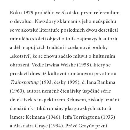
Roku 1979 proběhlo ve Skotsku první referendum
o devoluci. Navzdory zklamání z jeho neúspěchu
se ve skotské literatuře posledních dvou desetiletí
minulého století objevilo tolik zajímavých autorů
a děl mapujících tradiční i zcela nové podoby
„skotství“, že se znovu začalo mluvit o kulturním
obrození. Vedle Irwina Welshe (1958), který se
proslavil dnes již kultovní románovou prvotinou
Trainspotting
(1993, česky 1999), či Iana Rankina
(1960), autora neméně čtenářsky úspěšné série
detektivek s inspektorem Rebusem, získaly uznání
čtenářů i kritiků romány glasgowských autorů
Jamese Kelmana (1946), Jeffa Torringtona (1935)
a Alasdaira Graye (1934). Právě Grayův první