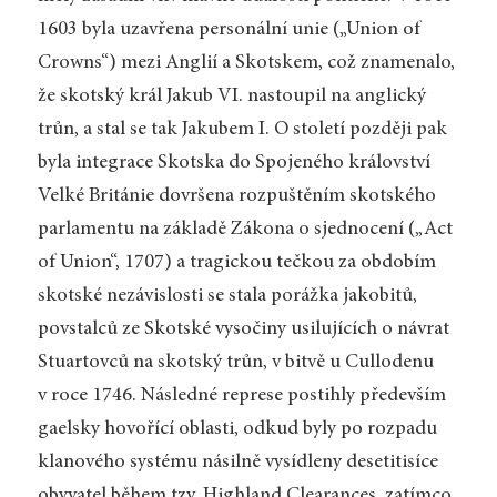
1603 byla uzavřena personální unie („Union of
Crowns“) mezi Anglií a Skotskem, což znamenalo,
že skotský král Jakub VI. nastoupil na anglický
trůn, a stal se tak Jakubem I. O století později pak
byla integrace Skotska do Spojeného království
Velké Británie dovršena rozpuštěním skotského
parlamentu na základě Zákona o sjednocení („Act
of Union“, 1707) a tragickou tečkou za obdobím
skotské nezávislosti se stala porážka jakobitů,
povstalců ze Skotské vysočiny usilujících o návrat
Stuartovců na skotský trůn, v bitvě u Cullodenu
v roce 1746. Následné represe postihly především
gaelsky hovořící oblasti, odkud byly po rozpadu
klanového systému násilně vysídleny desetitisíce
obyvatel během tzv. Highland Clearances, zatímco