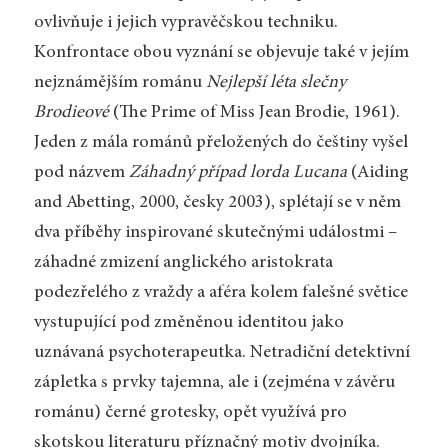
ovlivňuje i jejich vypravěčskou techniku.
Konfrontace obou vyznání se objevuje také v jejím
nejznámějším románu
Nejlepší léta slečny
Brodieové
(The Prime of Miss Jean Brodie, 1961).
Jeden z mála románů přeložených do češtiny vyšel
pod názvem
Záhadný případ lorda Lucana
(Aiding
and Abetting, 2000, česky 2003), splétají se v něm
dva příběhy inspirované skutečnými událostmi –
záhadné zmizení anglického aristokrata
podezřelého z vraždy a aféra kolem falešné světice
vystupující pod změněnou identitou jako
uznávaná psychoterapeutka. Netradiční detektivní
zápletka s prvky tajemna, ale i (zejména v závěru
románu) černé grotesky, opět využívá pro
skotskou literaturu příznačný motiv dvojníka.