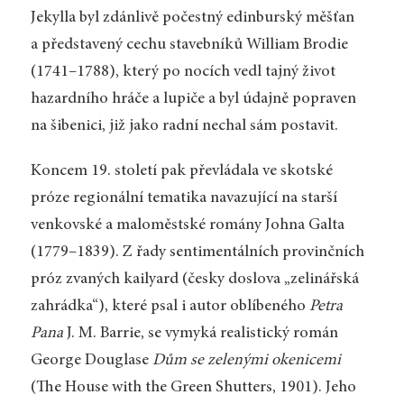
Jekylla byl zdánlivě počestný edinburský měšťan
a představený cechu stavebníků William Brodie
(1741–1788), který po nocích vedl tajný život
hazardního hráče a lupiče a byl údajně popraven
na šibenici, již jako radní nechal sám postavit.
Koncem 19. století pak převládala ve skotské
próze regionální tematika navazující na starší
venkovské a maloměstské romány Johna Galta
(1779–1839). Z řady sentimentálních provinčních
próz zvaných kailyard (česky doslova „zelinářská
zahrádka“), které psal i autor oblíbeného
Petra
Pana
J. M. Barrie, se vymyká realistický román
George Douglase
Dům se zelenými okenicemi
(The House with the Green Shutters, 1901). Jeho