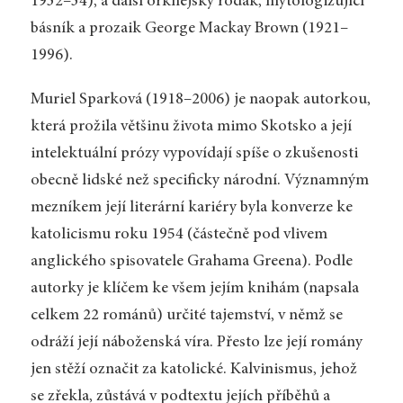
1932–34), a další orknejský rodák, mytologizující
básník a prozaik George Mackay Brown (1921–
1996).
Muriel Sparková (1918–2006) je naopak autorkou,
která prožila většinu života mimo Skotsko a její
intelektuální prózy vypovídají spíše o zkušenosti
obecně lidské než specificky národní. Významným
mezníkem její literární kariéry byla konverze ke
katolicismu roku 1954 (částečně pod vlivem
anglického spisovatele Grahama Greena). Podle
autorky je klíčem ke všem jejím knihám (napsala
celkem 22 románů) určité tajemství, v němž se
odráží její náboženská víra. Přesto lze její romány
jen stěží označit za katolické. Kalvinismus, jehož
se zřekla, zůstává v podtextu jejích příběhů a