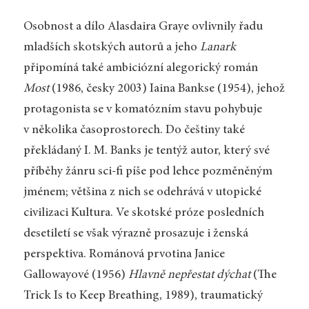
Osobnost a dílo Alasdaira Graye ovlivnily řadu
mladších skotských autorů a jeho
Lanark
připomíná také ambiciózní alegorický román
Most
(1986, česky 2003) Iaina Bankse (1954), jehož
protagonista se v komatózním stavu pohybuje
v několika časoprostorech. Do češtiny také
překládaný I. M. Banks je tentýž autor, který své
příběhy žánru sci-fi píše pod lehce pozměněným
jménem; většina z nich se odehrává v utopické
civilizaci Kultura. Ve skotské próze posledních
desetiletí se však výrazně prosazuje i ženská
perspektiva. Románová prvotina Janice
Gallowayové (1956)
Hlavně nepřestat dýchat
(The
Trick Is to Keep Breathing, 1989), traumatický