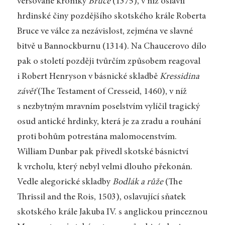
veršované kroniky
Bruce
(1375), v níž oslavil
hrdinské činy pozdějšího skotského krále Roberta
Bruce ve válce za nezávislost, zejména ve slavné
bitvě u Bannockburnu (1314). Na Chaucerovo dílo
pak o století později tvůrčím způsobem reagoval
i Robert Henryson v básnické skladbě
Kressidina
závěť
(The Testament of Cresseid, 1460), v níž
s nezbytným mravním poselstvím vylíčil tragický
osud antické hrdinky, která je za zradu a rouhání
proti bohům potrestána malomocenstvím.
William Dunbar pak přivedl skotské básnictví
k vrcholu, který nebyl velmi dlouho překonán.
Vedle alegorické skladby
Bodlák a růže
(The
Thrissil and the Rois, 1503), oslavující sňatek
skotského krále Jakuba IV. s anglickou princeznou