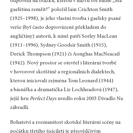
odpovědí na otázku, kterou v názvu své básně „Má
gaelština zemřít?“ položil Iain Crichton Smith
(1925–1998), je jeho vlastní tvorba i gaelsky psané
verše (byť často doprovázené překladem do
angličtiny) autorů, k nimž patří Sorley MacLean
(1911–1996), Sydney Goodsir Smith (1915),
Derick Thompson (1921) či Aonghas MacNeacail
(1942). Nový prostor se otevřel i literární tvorbě
v hovorové skotštině a regionálních dialektech,
kterou iniciovali zejména Tom Leonard (1944)
a básnířka a dramatička Liz Lochheadová (1947),
jejíž hru
Perfect Days
uvedlo roku 2003 Divadlo Na
zábradlí.
Bohatství a rozmanitost skotské literární scény na
počátku třetího tisíciletí je přesvědčivým