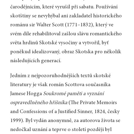
čarodějnicím, které vyrušil při sabatu. Používání
skotštiny se nevyhýbal ani zakladatel historického
románu sir Walter Scott (1771–1832), který ve
svém díle rehabilitoval zašlou slávu romantického
světa hrdinů Skotské vysočiny a vytvořil, byť
poněkud idealizovaný, obraz Skotska pro několik
následujících generací.
Jedním z nejpozoruhodnějších textů skotské
literatury je však román Scottova současníka
Jamese Hogga
Soukromé paměti a vyznání
ospravedlněného hříšníka
(The Private Memoirs
and Confessions of a Justified Sinner, 1824, česky
1999). Byl vydán anonymně, za autorova života se
nedočkal uznání a teprve o století později byl