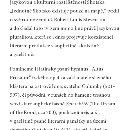
jazykovou a kulturní roztříštěností Skotska.
„Jednotné Skotsko existuje pouze na mapě,“ tvrdil
o své rodné zemi už Robert Louis Stevenson
a dokládal toto tvrzení mimo jiné právě jazykovou
pluralitou, která se i dnes projevuje koexistencí
literární produkce v angličtině, skotštině
a gaelštině.
Pomineme-li latinsky psaný hymnus „Altus
Prosator“ irského opata a zakladatele slavného
kláštera na ostrově Iona, svatého Columby (521–
597), či původní, v runách do kamene tesanou
verzi staroanglické básně
Sen o kříži
(The Dream
of the Rood, cca 700), pocházejí nejstarší,
v gaelštině psané literární památky na území