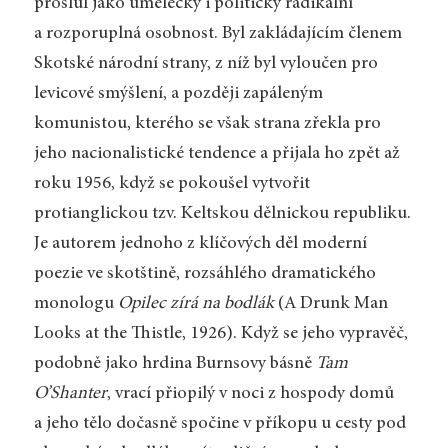
proslul jako umělecky i politicky radikální
a rozporuplná osobnost. Byl zakládajícím členem
Skotské národní strany, z níž byl vyloučen pro
levicové smýšlení, a později zapáleným
komunistou, kterého se však strana zřekla pro
jeho nacionalistické tendence a přijala ho zpět až
roku 1956, když se pokoušel vytvořit
protianglickou tzv. Keltskou dělnickou republiku.
Je autorem jednoho z klíčových děl moderní
poezie ve skotštině, rozsáhlého dramatického
monologu
Opilec zírá na bodlák
(A Drunk Man
Looks at the Thistle, 1926). Když se jeho vypravěč,
podobně jako hrdina Burnsovy básně
Tam
O’Shanter
, vrací přiopilý v noci z hospody domů
a jeho tělo dočasně spočine v příkopu u cesty pod