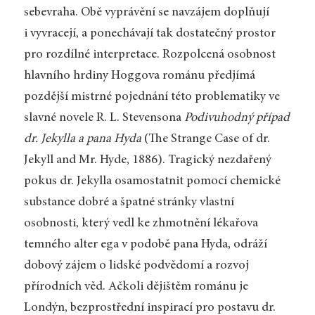
sebevraha. Obě vyprávění se navzájem doplňují
i vyvracejí, a ponechávají tak dostatečný prostor
pro rozdílné interpretace. Rozpolcená osobnost
hlavního hrdiny Hoggova románu předjímá
pozdější mistrné pojednání této problematiky ve
slavné novele R. L. Stevensona
Podivuhodný případ
dr. Jekylla a pana Hyda
(The Strange Case of dr.
Jekyll and Mr. Hyde, 1886). Tragický nezdařený
pokus dr. Jekylla osamostatnit pomocí chemické
substance dobré a špatné stránky vlastní
osobnosti, který vedl ke zhmotnění lékařova
temného alter ega v podobě pana Hyda, odráží
dobový zájem o lidské podvědomí a rozvoj
přírodních věd. Ačkoli dějištěm románu je
Londýn, bezprostřední inspirací pro postavu dr.