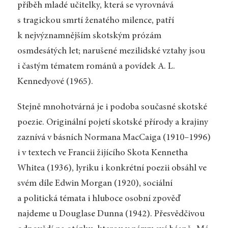
příběh mladé učitelky, která se vyrovnává
s tragickou smrtí ženatého milence, patří
k nejvýznamnějším skotským prózám
osmdesátých let; narušené mezilidské vztahy jsou
i častým tématem románů a povídek A. L.
Kennedyové (1965).
Stejně mnohotvárná je i podoba současné skotské
poezie. Originální pojetí skotské přírody a krajiny
zaznívá v básních Normana MacCaiga (1910–1996)
i v textech ve Francii žijícího Skota Kennetha
Whitea (1936), lyriku i konkrétní poezii obsáhl ve
svém díle Edwin Morgan (1920), sociální
a politická témata i hluboce osobní zpověď
najdeme u Douglase Dunna (1942). Přesvědčivou