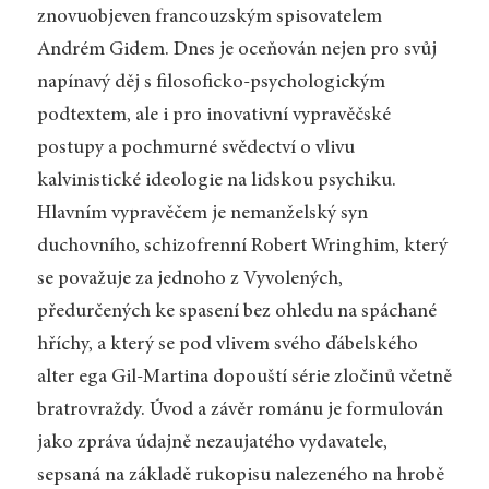
znovuobjeven francouzským spisovatelem
Andrém Gidem. Dnes je oceňován nejen pro svůj
napínavý děj s filosoficko-psychologickým
podtextem, ale i pro inovativní vypravěčské
postupy a pochmurné svědectví o vlivu
kalvinistické ideologie na lidskou psychiku.
Hlavním vypravěčem je nemanželský syn
duchovního, schizofrenní Robert Wringhim, který
se považuje za jednoho z Vyvolených,
předurčených ke spasení bez ohledu na spáchané
hříchy, a který se pod vlivem svého ďábelského
alter ega Gil-Martina dopouští série zločinů včetně
bratrovraždy. Úvod a závěr románu je formulován
jako zpráva údajně nezaujatého vydavatele,
sepsaná na základě rukopisu nalezeného na hrobě