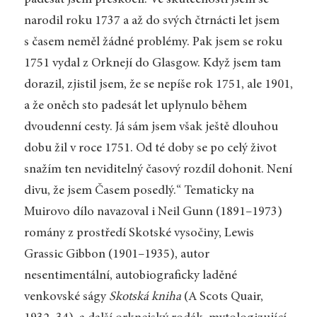
narodil roku 1737 a až do svých čtrnácti let jsem
s časem neměl žádné problémy. Pak jsem se roku
1751 vydal z Orknejí do Glasgow. Když jsem tam
dorazil, zjistil jsem, že se nepíše rok 1751, ale 1901,
a že oněch sto padesát let uplynulo během
dvoudenní cesty. Já sám jsem však ještě dlouhou
dobu žil v roce 1751. Od té doby se po celý život
snažím ten neviditelný časový rozdíl dohonit. Není
divu, že jsem Časem posedlý.“ Tematicky na
Muirovo dílo navazoval i Neil Gunn (1891–1973)
romány z prostředí Skotské vysočiny, Lewis
Grassic Gibbon (1901–1935), autor
nesentimentální, autobiograficky laděné
venkovské ságy
Skotská kniha
(A Scots Quair,