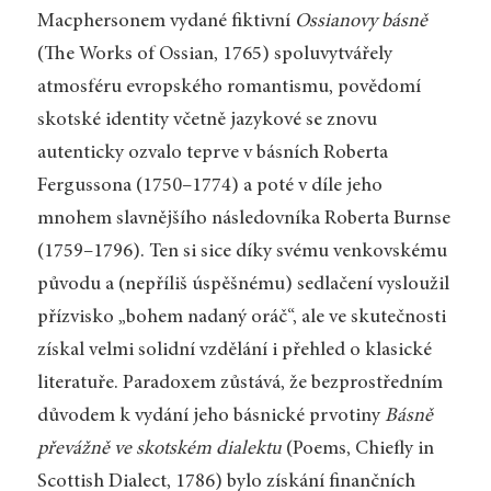
Macphersonem vydané fiktivní
Ossianovy básně
(The Works of Ossian, 1765) spoluvytvářely
atmosféru evropského romantismu, povědomí
skotské identity včetně jazykové se znovu
autenticky ozvalo teprve v básních Roberta
Fergussona (1750–1774) a poté v díle jeho
mnohem slavnějšího následovníka Roberta Burnse
(1759–1796). Ten si sice díky svému venkovskému
původu a (nepříliš úspěšnému) sedlačení vysloužil
přízvisko „bohem nadaný oráč“, ale ve skutečnosti
získal velmi solidní vzdělání i přehled o klasické
literatuře. Paradoxem zůstává, že bezprostředním
důvodem k vydání jeho básnické prvotiny
Básně
převážně ve skotském dialektu
(Poems, Chiefly in
Scottish Dialect, 1786) bylo získání finančních