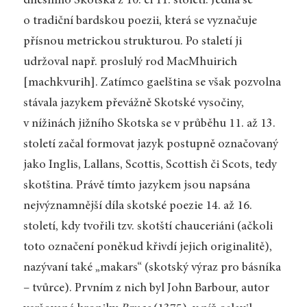
dnešního Skotska z 10. či 11. století. Jedná se
o tradiční bardskou poezii, která se vyznačuje
přísnou metrickou strukturou. Po staletí ji
udržoval např. proslulý rod MacMhuirich
[machkvurih]. Zatímco gaelština se však pozvolna
stávala jazykem převážně Skotské vysočiny,
v nížinách jižního Skotska se v průběhu 11. až 13.
století začal formovat jazyk postupně označovaný
jako Inglis, Lallans, Scottis, Scottish či Scots, tedy
skotština. Právě tímto jazykem jsou napsána
nejvýznamnější díla skotské poezie 14. až 16.
století, kdy tvořili tzv. skotští chauceriáni (ačkoli
toto označení poněkud křivdí jejich originalitě),
nazývaní také „makars“ (skotský výraz pro básníka
– tvůrce). Prvním z nich byl John Barbour, autor