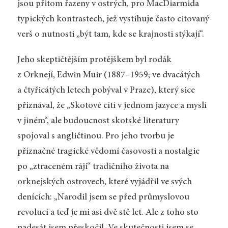
jsou přitom řazeny v ostrých, pro MacDiarmida
typických kontrastech, jež vystihuje často citovaný
verš o nutnosti „být tam, kde se krajnosti stýkají“.
Jeho skeptičtějším protějškem byl rodák
z Orknejí, Edwin Muir (1887–1959; ve dvacátých
a čtyřicátých letech pobýval v Praze), který sice
přiznával, že „Skotové cítí v jednom jazyce a myslí
v jiném“, ale budoucnost skotské literatury
spojoval s angličtinou. Pro jeho tvorbu je
příznačné tragické vědomí časovosti a nostalgie
po „ztraceném ráji“ tradičního života na
orknejských ostrovech, které vyjádřil ve svých
denících: „Narodil jsem se před průmyslovou
revolucí a teď je mi asi dvě stě let. Ale z toho sto
padesát jsem přeskočil. Ve skutečnosti jsem se