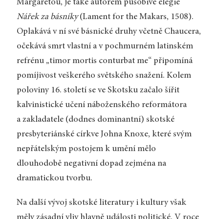
Margaretou, je také autorem působivé elegie
Nářek za básníky
(Lament for the Makars, 1508).
Oplakává v ní své básnické druhy včetně Chaucera,
očekává smrt vlastní a v pochmurném latinském
refrénu „timor mortis conturbat me“ připomíná
pomíjivost veškerého světského snažení. Kolem
poloviny 16. století se ve Skotsku začalo šířit
kalvinistické učení náboženského reformátora
a zakladatele (dodnes dominantní) skotské
presbyteriánské církve Johna Knoxe, které svým
nepřátelským postojem k umění mělo
dlouhodobě negativní dopad zejména na
dramatickou tvorbu.
Na další vývoj skotské literatury i kultury však
měly zásadní vliv hlavně události politické. V roce