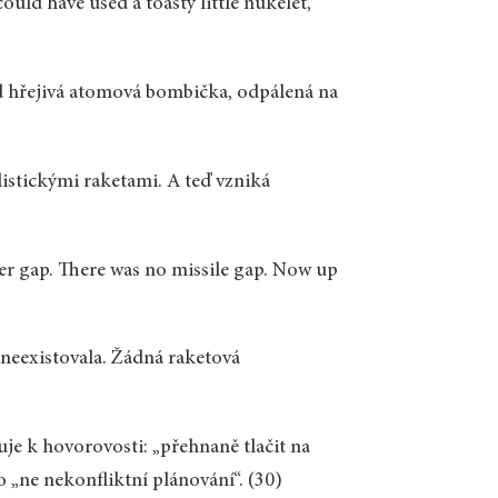
ould have used a toasty little nukelet,
od hřejivá atomová bombička, odpálená na
istickými raketami. A teď vzniká
)
er gap. There was no missile gap. Now up
eexistovala. Žádná raketová
puje k hovorovosti: „přehnaně tlačit na
 „ne nekonfliktní plánování“. (30)