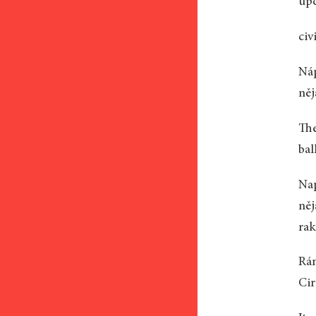
upd
civ
Náp
něj
The
bal
Nap
něj
rak
Rán
Cir