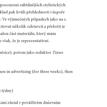
souzení subtilnějších stylistických
eklad pak kvůli přehlednosti i úspoře
y. Ve výjimečných případech jako na s.
citovat několik odstavců a přeložit je
malou část materiálu, který mám
 však, že je reprezentativní.
i měsíce), potom jako redaktor
Times
hen in advertising (for three weeks), then
 týdny)
kání zůstal v povážlivém duševním