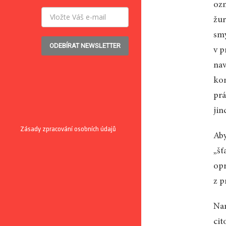
ozn
žur
smy
ODEBÍRAT NEWSLETTER
v p
nav
kon
prá
jin
Zásady zpracování osobních údajů
Aby
„šť
opr
z p
Nam
cit