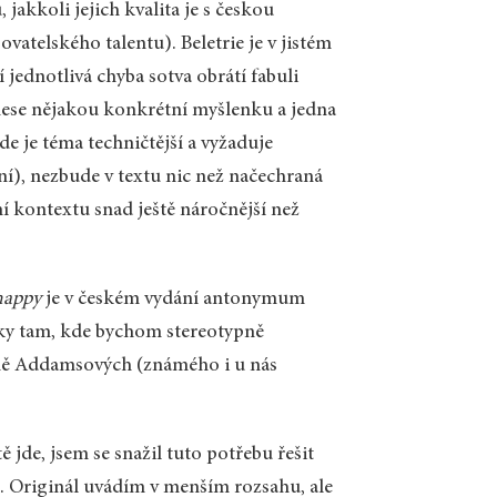
 jakkoli jejich kvalita je s českou
atelského talentu). Beletrie je v jistém
 jednotlivá chyba sotva obrátí fabuli
 nese nějakou konkrétní myšlenku a jedna
e je téma techničtější a vyžaduje
ní), nezbude v textu nic než načechraná
í kontextu snad ještě náročnější než
happy
je v českém vydání antonymum
porky tam, kde bychom stereotypně
dině Addamsových (známého i u nás
.
jde, jsem se snažil tuto potřebu řešit
. Originál uvádím v menším rozsahu, ale