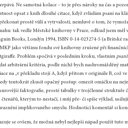
erpává. Ne samotná kolace – to je přes nároky na čas a pozorn
utnost opsat z knih dlouhé citace, když zvládám psaní na kláv
překonat prostě vůlí a vytrvalostí, nemluvě o tom, že vymože
ahu: tak vedle Městské knihovny v Praze, odkud jsem měl vy
guin Books, Londýn 1994, ISBN 0-14-023274-5 (a Britské rad
MKP jako většinu fondu své knihovny zrušené při finančníc
giraffe. Problém spočívá v posledním kroku, vlastním
psaní
dat arbitrární kritéria, podle nichž bych nashromážděný mater
iace na „v překladu stojí A, když přitom v originále B, což 
tedy tentokrát zkusit opačný postup: omezit omáčku na nej
surovější faktografie, prosté tabulky v trojčlenné struktuře 
z čtenářů, kterým to nestačí, i můj pře- či spíše výklad, usi
raznění implikovaného smyslu. Hodnotící komentář si ko
zuje se ovšem, že možná nebyl nejlepší nápad použít tuto m