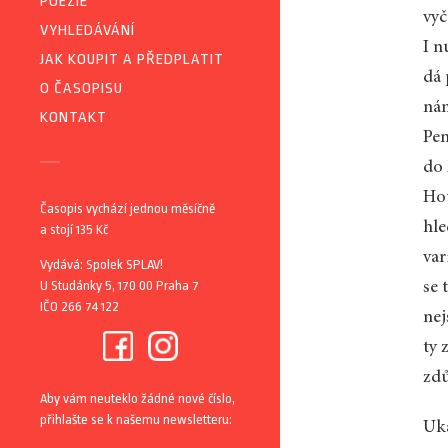
POEZIE
vyč
VYHLEDÁVÁNÍ
I n
JAK KOUPIT A PŘEDPLATIT
dá 
O ČASOPISU
nám
KONTAKT
Pen
do 
Hot
Časopis vychází jednou měsíčně
hle
a stojí 135 Kč
var
Vydává: Spolek SPLAV!
U Studánky 5, 170 00 Praha 7
se 
IČO 266 74 122
nej
ty 
zdů
Aby vám neuteklo žádné nové číslo,
přihlašte se k našemu newsletteru:
Uka