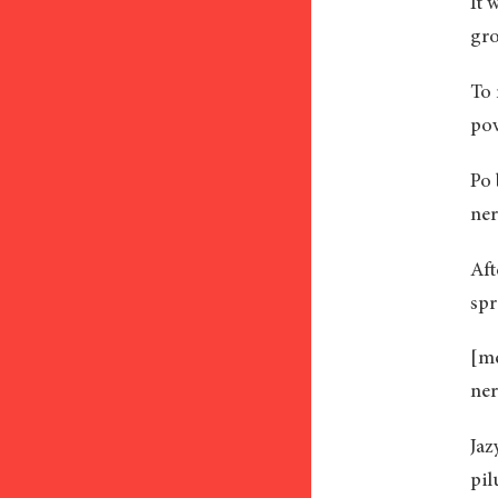
It 
gro
To 
po
Po 
ner
Aft
spr
[me
ner
Jaz
pil