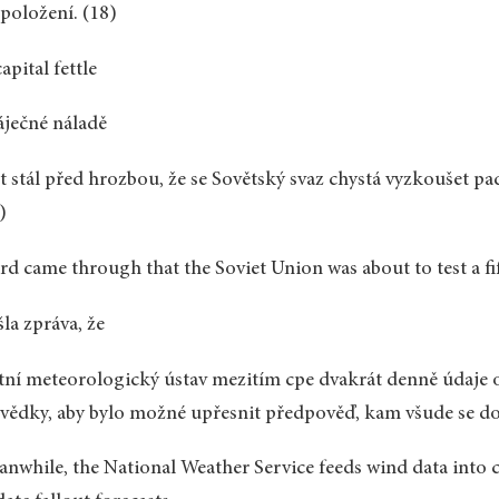
položení. (18)
capital fettle
áječné náladě
t stál před hrozbou, že se Sovětský svaz chystá vyzkouše
)
d came through that the Soviet Union was about to test a 
šla zpráva, že
tní meteorologický ústav mezitím cpe dvakrát denně údaje o 
vědky, aby bylo možné upřesnit předpověď, kam všude se dos
nwhile, the National Weather Service feeds wind data into c