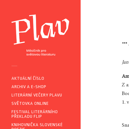
…
Jan
Ami
AKTUÁLNÍ ČÍSLO
Z a
ARCHIV A E-SHOP
Boo
LITERÁRNÍ VEČERY PLAVU
1. 
SVĚTOVKA ONLINE
FESTIVAL LITERÁRNÍHO
PŘEKLADU FLIP
KNIHOVNIČKA SLOVENSKÉ
Sna