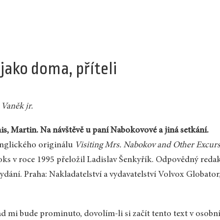
 jako doma, příteli
 Vaněk jr.
s, Martin. Na návštěvě u paní Nabokovové a jiná setkání.
nglického originálu
Visiting Mrs. Nabokov and Other Excur
ks v roce 1995 přeložil Ladislav Šenkyřík. Odpovědný redak
vydání. Praha: Nakladatelství a vydavatelství Volvox Globator,
d mi bude prominuto, dovolím-li si začít tento text v osobní