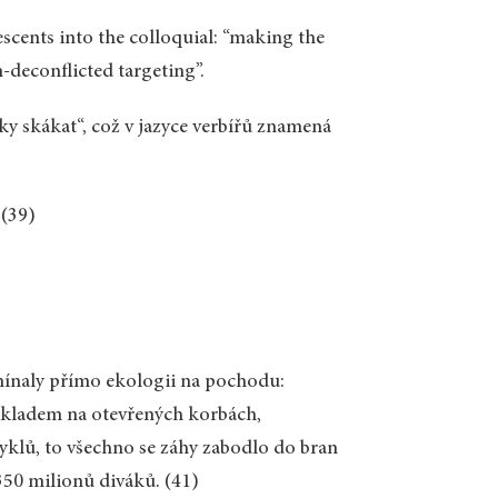
escents into the colloquial: “making the
-deconflicted targeting”.
ky skákat“, což v jazyce verbířů znamená
 (39)
omínaly přímo ekologii na pochodu:
ákladem na otevřených korbách,
cyklů, to všechno se záhy zabodlo do bran
 350 milionů diváků. (41)