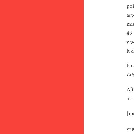
pok
asp
mís
48–
v p
k d
Po 
Lit
Aft
at 
[me
vyp