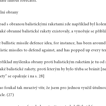
ate fallout forecasts.
ilní obrany
ad s obranou balistickými raketami zde například byl kole
aké obranné balistické rakety existovaly, a vynořuje se přibli
 ballistic missile defence idea, for instance, has been aroun
listic missiles to defend against, and has popped up every ten
říklad myšlenka obrany proti balistickým raketám je tu od r
aké balistické rakety, proti kterým by bylo třeba se bránit [
ety“ se opakuje i na s. 28]
o foukal tak mrazivý vítr, že jsem pro jednou využil útul
cle. (27)