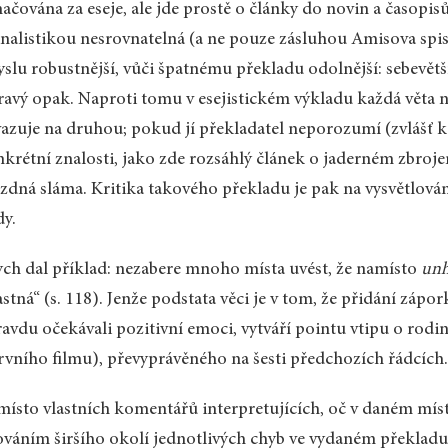
ačována za eseje, ale jde prostě o články do novin a časopisů,
nalistikou nesrovnatelná (a ne pouze zásluhou Amisova spisov
slu robustnější, vůči špatnému překladu odolnější: sebevětší
ravý opak. Naproti tomu v esejistickém výkladu každá věta
azuje na druhou; pokud jí překladatel neporozumí (zvlášť kd
krétní znalosti, jako zde rozsáhlý článek o jaderném zbroje
zdná sláma. Kritika takového překladu je pak na vysvětlován
dy.
ch dal příklad: nezabere mnoho místa uvést, že namísto
un
astná“ (s. 118). Jenže podstata věci je v tom, že přidání zá
avdu očekávali pozitivní emoci, vytváří pointu vtipu o ro
rvního filmu), převyprávěného na šesti předchozích řádcích
ísto vlastních komentářů interpretujících, oč v daném místě 
ováním širšího okolí jednotlivých chyb ve vydaném překladu