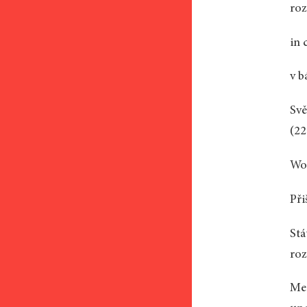
roz
in 
v b
Svě
(22
Wor
Při
Stá
roz
Mea