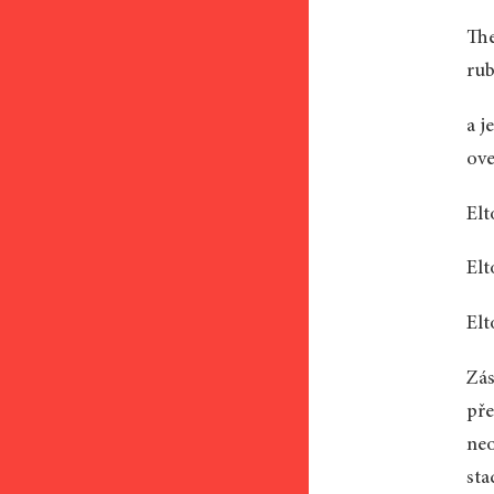
The
rub
a j
ove
Elt
Elt
Elt
Zás
pře
neo
sta