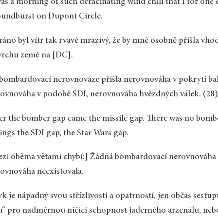
was a morning of such deracinating wind chill that I for one c
undburst on Dupont Circle.
ráno byl vítr tak rvavě mrazivý, že by mně osobně přišla vh
vrchu země na [DC].
bombardovací nerovnováze přišla nerovnováha v pokrytí bal
ovnováha v podobě SDI, nerovnováha hvězdných válek. (28
er the bomber gap came the missile gap. There was no bomb
ings the SDI gap, the Star Wars gap.
zi oběma větami chybí:] Žádná bombardovací nerovnováha n
ovnováha neexistovala.
yk je nápadný svou střízlivostí a opatrností, jen občas sestu
u“ pro nadměrnou ničící schopnost jaderného arzenálu, nebo