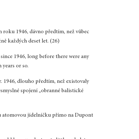
m roku 1946, dávno předtím, než vůbec
žně každých deset let. (26)
d since 1946, long before there were any
 years or so.
. 1946, dlouho předtím, než existovaly
nesmyslné spojení „obranné balistické
nou atomovou jídelníčku přímo na Dupont