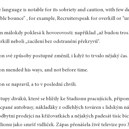
 language is notable for its sobriety and caution, with few d
ble bounce” , for example, Recruiterspeak for overkill or “un
en málokdy poklesá k hovorovosti: například „až budou tros
rkill neboli „zacílení bez odstranění překryvů“.
on své způsoby postupně změnil, i když to trvalo nějaký čas.
on mended his ways, and not before time.
on se napravil, a to v poslední chvíli.
tupy diváků, které se blížily ke Stadionu pracujících, přip
cpané autobusy, náklaďáky z odlehlých továren s lidským n
dbytní prodejci na křižovatkách a nějakých padesát tisíc bi
dionu jako smršť vidliček. Zápas přenášela živě televize pro