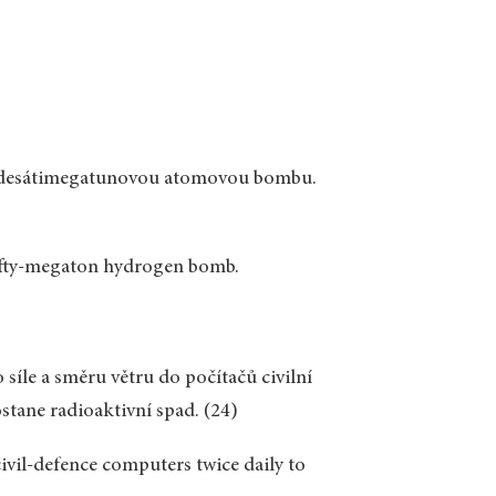
t padesátimegatunovou atomovou bombu.
fifty-megaton hydrogen bomb.
síle a směru větru do počítačů civilní
tane radioaktivní spad. (24)
ivil-defence computers twice daily to