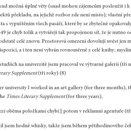
ud možná úplné věty (snad mohou zájemcům posloužit i k po
ektů překladu, na jejichž rozbor zde není místo); vlastní př
ta s vypuštěním všech pasáží, které by se zbytečně opakoval
49 je chyb tolik a vytvářejí tak propojenou síť, že je nutno o
odstatě celé znovu. Prostorová omezení dovolují uvést jen 
ispozici, a i ten není vybrán rovnoměrně z celé knihy; myslím
studiích na univerzitě jsem pracoval ve výtvarné galerii (tř
erary Supplement
(tři roky) (8)
er university I worked in an art gallery (for three months), t
the
Times Literary Supplement
(for three years),
zi oběma položkami chybí:] potom v reklamní agentuře (tři
il jsem hodně whisky, takže jsem během pětihodinového če