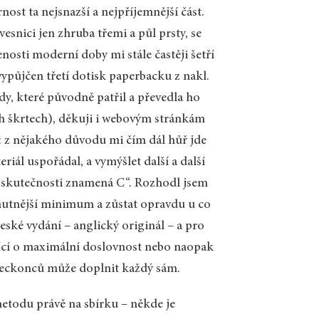
ost ta nejsnazší a nejpříjemnější část.
esnici jen zhruba třemi a půl prsty, se
nosti moderní doby mi stále častěji šetří
půjčen třetí dotisk paperbacku z nakl.
y, které původně patřil a převedla ho
h škrtech), děkuji i webovým stránkám
: z nějakého důvodu mi čím dál hůř jde
iál uspořádal, a vymýšlet další a další
ve skutečnosti znamená C“. Rozhodl jsem
nutnější minimum a zůstat opravdu u co
české vydání – anglický originál – a pro
lující o maximální doslovnost nebo naopak
neckonců může doplnit každý sám.
etodu právě na sbírku – někde je