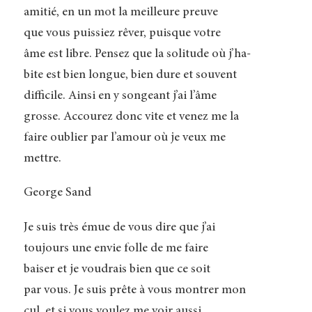
amitié, en un mot la meilleure preuve
que vous puissiez rêver, puisque votre
âme est libre. Pensez que la solitude où j’ha-
bite est bien longue, bien dure et souvent
difficile. Ainsi en y songeant j’ai l’âme
grosse. Accourez donc vite et venez me la
faire oublier par l’amour où je veux me
mettre.
George Sand
Je suis très émue de vous dire que j’ai
toujours une envie folle de me faire
baiser et je voudrais bien que ce soit
par vous. Je suis prête à vous montrer mon
cul, et si vous voulez me voir aussi