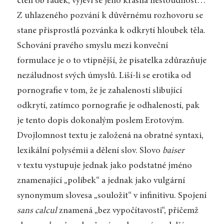
čten ob řádek, vyjeví se jeho krásná nestoudnost…
Z uhlazeného pozvání k důvěrnému rozhovoru se
stane přisprostlá pozvánka k odkrytí hloubek těla.
Schování pravého smyslu mezi konveční
formulace je o to vtipnější, že pisatelka zdůrazňuje
nezáludnost svých úmyslů. Liší-li se erotika od
pornografie v tom, že je zahaleností slibující
odkrytí, zatímco pornografie je odhaleností, pak
je tento dopis dokonalým poslem Erotovým.
Dvojlomnost textu je založená na obratné syntaxi,
lexikální polysémii a dělení slov. Slovo
baiser
v textu vystupuje jednak jako podstatné jméno
znamenající „polibek“ a jednak jako vulgární
synonymum slovesa „souložit“ v infinitivu. Spojení
sans calcul
znamená „bez vypočítavosti“, přičemž