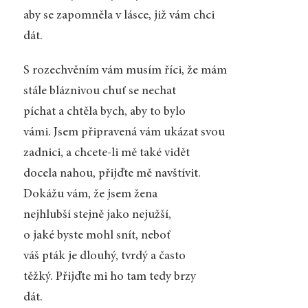
aby se zapomněla v lásce, již vám chci
dát.
S rozechvěním vám musím říci, že mám
stále bláznivou chuť se nechat
píchat a chtěla bych, aby to bylo
vámi. Jsem připravená vám ukázat svou
zadnici, a chcete-li mě také vidět
docela nahou, přijďte mě navštívit.
Dokážu vám, že jsem žena
nejhlubší stejně jako nejužší,
o jaké byste mohl snít, neboť
váš pták je dlouhý, tvrdý a často
těžký. Přijďte mi ho tam tedy brzy
dát.