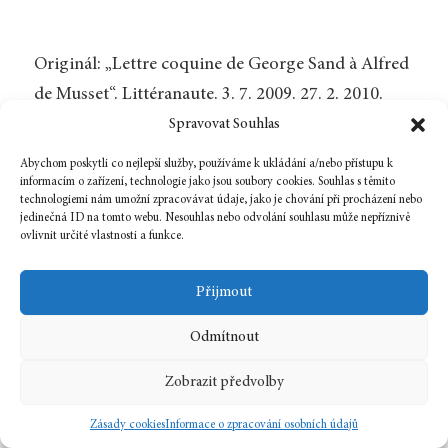
Originál: „Lettre coquine de George Sand à Alfred
de Musset“. Littéranaute. 3. 7. 2009. 27. 2. 2010.
<
http://litteranaute.blogspot.com/2009/07/lettre-
Spravovat Souhlas
coquine-de-george-sand-alfred.html
>.
Abychom poskytli co nejlepší služby, používáme k ukládání a/nebo přístupu k
informacím o zařízení, technologie jako jsou soubory cookies. Souhlas s těmito
technologiemi nám umožní zpracovávat údaje, jako je chování při procházení nebo
jedinečná ID na tomto webu. Nesouhlas nebo odvolání souhlasu může nepříznivě
ovlivnit určité vlastnosti a funkce.
Zpět na číslo
Přijmout
Odmítnout
1 února, 2010
In
Nezařazené
Zobrazit předvolby
2
2010
Zásady cookies
Informace o zpracování osobních údajů