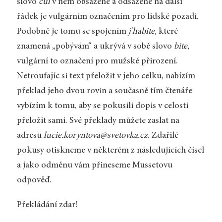
slovo
cul
v něm obsažené a odsazené na další
řádek je vulgárním označením pro lidské pozadí.
Podobně je tomu se spojením
j’habite
, které
znamená „pobývám“ a ukrývá v sobě slovo
bite
,
vulgární to označení pro mužské přirození.
Netroufajíc si text přeložit v jeho celku, nabízím
překlad jeho dvou rovin a současně tím čtenáře
vybízím k tomu, aby se pokusili dopis v celosti
přeložit sami. Své překlady můžete zaslat na
adresu
lucie.koryntova@svetovka.cz
. Zdařilé
pokusy otiskneme v některém z následujících čísel
a jako odměnu vám přineseme Mussetovu
odpověď.
Překládání zdar!