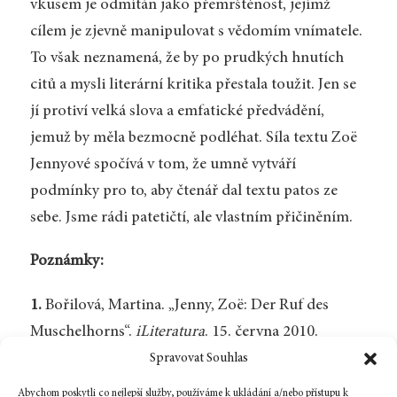
vkusem je odmítán jako přemrštěnost, jejímž
cílem je zjevně manipulovat s vědomím vnímatele.
To však neznamená, že by po prudkých hnutích
citů a mysli literární kritika přestala toužit. Jen se
jí protiví velká slova a emfatické předvádění,
jemuž by měla bezmocně podléhat. Síla textu Zoë
Jennyové spočívá v tom, že umně vytváří
podmínky pro to, aby čtenář dal textu patos ze
sebe. Jsme rádi patetičtí, ale vlastním přičiněním.
Poznámky:
1.
Bořilová, Martina. „Jenny, Zoë: Der Ruf des
Muschelhorns“.
iLiteratura
. 15. června 2010.
<
http://www.iliteratura.cz/Clanek/26585/jenny-
Spravovat Souhlas
zoe-der-ruf-des-muschelhorns
>
[Zpět]
Abychom poskytli co nejlepší služby, používáme k ukládání a/nebo přístupu k