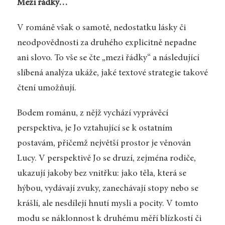
Mezi řádky…
V románě však o samotě, nedostatku lásky či
neodpovědnosti za druhého explicitně nepadne
ani slovo. To vše se čte „mezi řádky“ a následující
slíbená analýza ukáže, jaké textové strategie takové
čtení umožňují.
Bodem románu, z nějž vychází vyprávěcí
perspektiva, je Jo vztahující se k ostatním
postavám, přičemž největší prostor je věnován
Lucy. V perspektivě Jo se druzí, zejména rodiče,
ukazují jakoby bez vnitřku: jako těla, která se
hýbou, vydávají zvuky, zanechávají stopy nebo se
krášlí, ale nesdílejí hnutí mysli a pocity. V tomto
modu se náklonnost k druhému měří blízkostí či