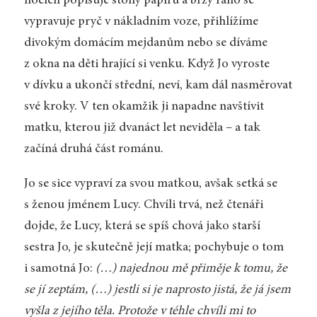
nocích popisuje stohy papíru a brzy ráno se
vypravuje pryč v nákladním voze, přihlížíme
divokým domácím mejdanům nebo se díváme
z okna na děti hrající si venku. Když Jo vyroste
v dívku a ukončí střední, neví, kam dál nasměrovat
své kroky. V ten okamžik ji napadne navštívit
matku, kterou již dvanáct let neviděla – a tak
začíná druhá část románu.
Jo se sice vypraví za svou matkou, avšak setká se
s ženou jménem Lucy. Chvíli trvá, než čtenáři
dojde, že Lucy, která se spíš chová jako starší
sestra Jo, je skutečně její matka; pochybuje o tom
i samotná Jo:
(…) najednou mě přiměje k tomu, že
se jí zeptám, (…) jestli si je naprosto jistá, že já jsem
vyšla z jejího těla. Protože v téhle chvíli mi to