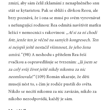
zmizí, aby sám čelil zklamání z nenaplněného snu
stát se kytaristou. Pak se sblíží s dívkou Reou, ale
brzy poznává, že i ona se musí po svém vyrovnávat
s nefungující rodinou: Rea odmítá navštívit matku
ležící v nemocnici s rakovinou:
„Ať si za ní chodí
fotr, jenže ten je věčně na samých kongresech. Ten
si nejspíš ještě nestačil všimnout, že jeho žena
umírá.“
(98) A neshodu s přítelem Rea řeší
rvačkou a ospravedlňuje se tvrzením:
„Já jsem se
za celý svůj život ještě nikdy nikomu za nic
neomlouvala!“
(109) Román ukazuje, že děti
musejí nést to, s čím je rodiče pustili do světa.
Nikdo se necítí nikomu za nic zavázán, nikdo za
nikoho nezodpovídá, každý je sám.