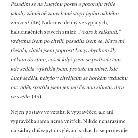
Posadím se na Lucyinu postel a pozoruju tyhle
jakoby záměrně zanechané stopy jejího náhlého
zmizení.
(46) Nakonec druhý ve vypjatých,
halucinačních stavech zmizí:
„Vedro k zalknutí,“
vzdychla jsem po chvíli, posadila jsem se, hlava mi
třeštila, chtěla jsem poprosit Lucy, abychom šly
někam do stínu, avšak když jsem se podívala tam,
kde seděla, vykřikla jsem, protože na místě, kde
Lucy seděla, nebylo v chvějícím se horkém vzduchu
nic vidět, spatřila jsem jen její černou siluetu, díru
ve světle.
(45)
Nejen postavy ve vztahu k vypravěčce, ale ani
vypravěčka sama nemá vnitřek. Nikde nenarazíme
na žádný dušezpyt či vylévání srdce. Jo se projevuje