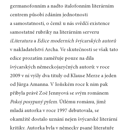
germanofonním a nadto italofonním literárním
centrem působí zdáním jednotnosti
a samostatnosti, o čemž u nás svědčí existence
samostatné rubriky na literárním serveru
iLiteratura
a
Edice moderních švýcarských autorů
v nakladatelství Archa. Ve skutečnosti se však tato
edice prozatím zaměřuje pouze na díla
švýcarských německojazyčných autorů: v roce
2009 v ní vyšly dva tituly od Klause Merze a jeden
od Jürga Amanna. V loňském roce k nim pak
přibyla právě Zoë Jennyová se svým románem
Pokoj posypaný pylem
. Útlému románu, jímž
mladá autorka v roce 1997 debutovala, se
okamžitě dostalo uznání nejen švýcarské literární
kritiky. Autorka byla v německy psané literatuře