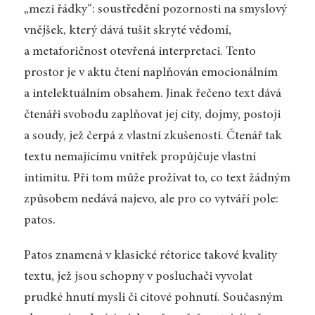
„mezi řádky“: soustředění pozornosti na smyslový
vnějšek, který dává tušit skryté vědomí,
a metaforičnost otevřená interpretaci. Tento
prostor je v aktu čtení naplňován emocionálním
a intelektuálním obsahem. Jinak řečeno text dává
čtenáři svobodu zaplňovat jej city, dojmy, postoji
a soudy, jež čerpá z vlastní zkušenosti. Čtenář tak
textu nemajícímu vnitřek propůjčuje vlastní
intimitu. Při tom může prožívat to, co text žádným
způsobem nedává najevo, ale pro co vytváří pole:
patos.
Patos znamená v klasické rétorice takové kvality
textu, jež jsou schopny v posluchači vyvolat
prudké hnutí mysli či citové pohnutí. Současným