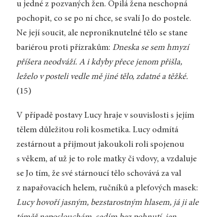
u jedné z pozvaných žen. Opilá žena neschopná
pochopit, co se po ní chce, se svalí Jo do postele.
Ne její soucit, ale neproniknutelné tělo se stane
bariérou proti přízrakům:
Dneska se sem hmyzí
příšera neodváží. A i kdyby přece jenom přišla,
leželo v posteli vedle mě jiné tělo, zdatné a těžké.
(15)
V případě postavy Lucy hraje v souvislosti s jejím
tělem důležitou roli kosmetika. Lucy odmítá
zestárnout a přijmout jakoukoli roli spojenou
s věkem, ať už je to role matky či vdovy, a vzdaluje
se Jo tím, že své stárnoucí tělo schovává za val
z napařovacích helem, ručníků a pleťových masek:
Lucy hovoří jasným, bezstarostným hlasem, já ji ale