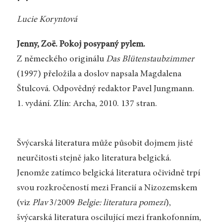
Lucie Koryntová
Jenny, Zoë. Pokoj posypaný pylem.
Z německého originálu
Das Blütenstaubzimmer
(1997) přeložila a doslov napsala Magdalena
Štulcová. Odpovědný redaktor Pavel Jungmann.
1. vydání. Zlín: Archa, 2010. 137 stran.
Švýcarská literatura může působit dojmem jisté
neurčitosti stejně jako literatura belgická.
Jenomže zatímco belgická literatura očividně trpí
svou rozkročeností mezi Francií a Nizozemskem
(viz
Plav
3/2009
Belgie: literatura pomezí
),
švýcarská literatura oscilující mezi frankofonním,