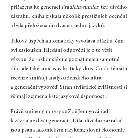
přiřazena ke generaci
Fräuleinwunder
, tzv. dívčího
zázraku, kniha získala několik prestižních ocenění
a byla přeložena do dvaceti sedmi jazyků.
Takový úspěch automaticky vyvolává otázku, čím
byl zasloužen. Hledání odpovědi je o to větší
výzvou, že rozbor slibuje poznat nejen samotné
dílo, ale také současný kritický vkus. Co do tématu
recenze zmiňují analýzu ženského nitra
a generační výpověď. Stran stylistické zvláštnosti si
všímají zejména jisté jazykové úspornosti.
Právě zmíněnými rysy se Zoë Jennyová řadí
k zázračné dívčí generaci: „Díla ‚dívčího zázraku‘
jsou psána lakonickým jazykem; slovní ekonomie