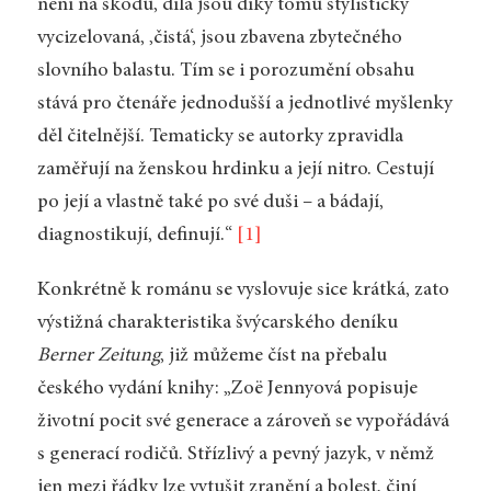
není na škodu, díla jsou díky tomu stylisticky
vycizelovaná, ‚čistá‘, jsou zbavena zbytečného
slovního balastu. Tím se i porozumění obsahu
stává pro čtenáře jednodušší a jednotlivé myšlenky
děl čitelnější. Tematicky se autorky zpravidla
zaměřují na ženskou hrdinku a její nitro. Cestují
po její a vlastně také po své duši – a bádají,
diagnostikují, definují.“
[1]
Konkrétně k románu se vyslovuje sice krátká, zato
výstižná charakteristika švýcarského deníku
Berner Zeitung
, již můžeme číst na přebalu
českého vydání knihy: „Zoë Jennyová popisuje
životní pocit své generace a zároveň se vypořádává
s generací rodičů. Střízlivý a pevný jazyk, v němž
jen mezi řádky lze vytušit zranění a bolest, činí