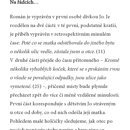
Na řádcích…
Román je vyprávěn v první osobě dívkou Jo. Je
rozdělen na dvě části: v té první, podstatně kratší,
je příběh vyprávěn v retrospektivním minulém
čase:
Poté co se matka odstěhovala do jiného bytu
o několik ulic vedle, zůstala jsem u otce.
(11)
V druhé části přejde do času přítomného –
Kromě
několika vyhublých koček, které se s prskáním rvou
o všude se povalující odpadky, jsou ulice jako
vymetené.
(25) –, přičemž místy bude plynule
přecházet zpět do více či méně vzdálené minulosti.
První část koresponduje s dětstvím Jo stráveným
u otce od doby, co od nich odešla její matka.
Pohledem malé holčičky sledujeme, jak otec po