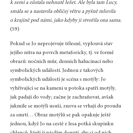
k zemi a zůstala nehnutě ležet. Ale byla tam Lucy,
smála se a nastavila obličej větru a pyšně mluvila
o krajině pod námi, jako kdyby ji stvořila ona sama.
(59)
Pokud se Jo neprojevuje tělesně, vyplouvá stav
jejího nitra na povrch metaforicky, tj. ve formě
obrazů: nočních můr, denních halucinací nebo
symbolických událostí. Jednou z takových
symbolických událostí je scéna s motýly: Jo
vyhřívající se na kameni u potoka spatří motýly,
jak padají do vody; začne je zachraňovat, avšak
jakmile se motýli usuší, znova se vrhají do proudu
za smrtí… Obraz motýlů se pak opakuje ještě
jednou, když Jo na cestě z lesa potká skupinku