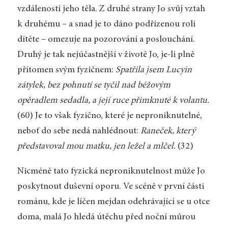
vzdáleností jeho těla. Z druhé strany Jo svůj vztah
k druhému – a snad je to dáno podřízenou rolí
dítěte – omezuje na pozorování a poslouchání.
Druhý je tak nejúčastnější v životě Jo, je-li plně
přítomen svým fyzičnem:
Spatřila jsem Lucyin
zátylek, bez pohnutí se tyčil nad béžovým
opěradlem sedadla, a její ruce přimknuté k volantu.
(60) Je to však fyzično, které je neproniknutelné,
neboť do sebe nedá nahlédnout:
Raneček, který
představoval mou matku, jen ležel a mlčel.
(32)
Nicméně tato fyzická neproniknutelnost může Jo
poskytnout duševní oporu. Ve scéně v první části
románu, kde je líčen mejdan odehrávající se u otce
doma, malá Jo hledá útěchu před noční můrou