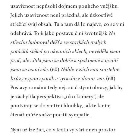
uzavřenost nepůsobí dojmem pouhého vnějšku.
Jejich uzavřenost není prázdná, ale úzkostlivě
střežící svůj obsah. Tu a tam dá Jo najevo, co se v ní
odehrává. To ji jako postavu činí životnější:
Na
střechu bubnoval déšť a ve stovkách malých
potůčků stékal po okenních sklech, nevěděla jsem
proč, ale cítila jsem se dobře a spokojeně a uvnitř
jsem se usmívala.
(60)
Náhle v záchvatu smrtelné
hrůzy vypnu sporák a vyrazím z domu ven.
(68)
Postavy románu tedy nejsou čistými obrazy, jak by
je zachytila perspektiva „oko kamery“, ale
pootvírají se do vnitřní hloubky, takže k nim
čtenář může snáze pocítit sympatie.
Nyní už lze říci, co v textu vytváří onen prostor