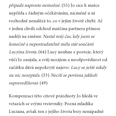
připadá naprosto nemožné.
(55) Jo sice k matce
nepřišla s žádným očekáváním, nicméně u ní
rozhodně nenalézá to, co v jejím životě chybí. Ač
v jednu chvíli odchod matčina partnera přinese
naději na změnu:
Nastal můj čas, kdy jsem se
konečně a nepostradatelně měla stát součástí
Lucyina života.
(64) Lucy neuhne z postoje, který
vůči Jo zaujala, a svůj nezájem a neodpovědnost od
začátku dává nepokrytě najevo:
Lucy se ještě nikdy
na nic nezeptala.
(33)
Necítí se povinna jakkoli
ospravedlňovat.
(49)
Kompenzaci této citové prázdnoty Jo hledá ve
vztazích se svými vrstevníky. Pozná mladíka
Luciana, avšak ten z jejího života brzy nenápadně