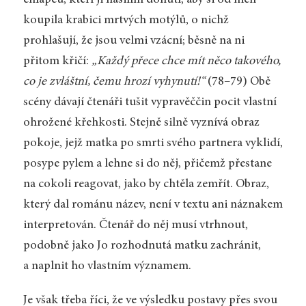
chlapců, kteří ji násilím donutí, aby si od nich
koupila krabici mrtvých motýlů, o nichž
prohlašují, že jsou velmi vzácní; běsně na ni
přitom křičí:
„Každý přece chce mít něco takového,
co je zvláštní, čemu hrozí vyhynutí!“
(78–79) Obě
scény dávají čtenáři tušit vypravěččin pocit vlastní
ohrožené křehkosti. Stejně silně vyznívá obraz
pokoje, jejž matka po smrti svého partnera vyklidí,
posype pylem a lehne si do něj, přičemž přestane
na cokoli reagovat, jako by chtěla zemřít. Obraz,
který dal románu název, není v textu ani náznakem
interpretován. Čtenář do něj musí vtrhnout,
podobně jako Jo rozhodnutá matku zachránit,
a naplnit ho vlastním významem.
Je však třeba říci, že ve výsledku postavy přes svou