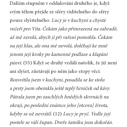
Dalším stupněm v oddalování druhého je, když
svým tělem přejde ze sféry viditelného do sféry
pouze slyšitelného:
Lucy je v kuchyni a chystá
večeři pro Vita. Čekám jako přimrazená na zahradě,
až mě zavolá, abych jí při vaření pomohla. Čekám
na její hlas, ale ona mě nevolá, doléhají ke mně
jenom její kroky po kamenné podlaze a klapání
pánví.
(55) Když se druhý vzdálí natolik, že již není
ani slyšet, zůstávají po něm jako stopy věci:
Rozsvítila jsem v kuchyni, posadila se ke stolu
a prsty jsem obemkla ještě teplý hrníček od kávy.
Pátrala jsem po zaschlých hnědých skvrnách na
okraji, po poslední známce jeho [otcova] života,
kdyby se už nevrátil.
(12)
Lucy je pryč. Vedle její
postele se válí župan. Dveře šatníku jsou dokořán.