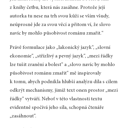
z knihy četbu, která nás zasáhne. Protože její
autorka tu nese na trh svou kůži se vším všudy,
neúprosně jde za svou věcí a přitom ví, že slovo
navíc by mohlo působivost románu zmařit.“
Právě formulace jako „lakonický jazyk“, „slovní
ekonomie“, „střízlivý a pevný jazyk“, „mezi řádky
lze tušit zranění a bolest“ a „slovo navíc by mohlo
působivost románu zmařit“ mě inspirovaly
k tomu, abych podnikla hlubší analýzu díla s cílem
odkrýt mechanismy, jimiž text onen prostor „mezi
řádky“ vytváří. Neboť v této vlastnosti textu
evidentně spočívá jeho síla, schopná čtenáře
„zasáhnout“.