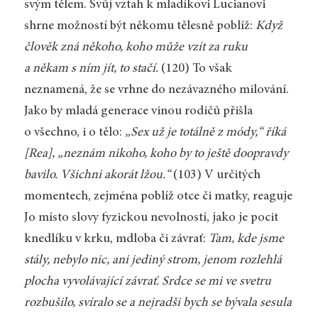
svým tělem. Svůj vztah k mladíkovi Lucianovi
shrne možností být někomu tělesně poblíž:
Když
člověk zná někoho, koho může vzít za ruku
a někam s ním jít, to stačí.
(120) To však
neznamená, že se vrhne do nezávazného milování.
Jako by mladá generace vinou rodičů přišla
o všechno, i o tělo:
„Sex už je totálně z módy,“ říká
[Rea], „neznám nikoho, koho by to ještě doopravdy
bavilo. Všichni akorát lžou.“
(103) V určitých
momentech, zejména poblíž otce či matky, reaguje
Jo místo slovy fyzickou nevolností, jako je pocit
knedlíku v krku, mdloba či závrať:
Tam, kde jsme
stály, nebylo nic, ani jediný strom, jenom rozlehlá
plocha vyvolávající závrať. Srdce se mi ve svetru
rozbušilo, svíralo se a nejradši bych se bývala sesula