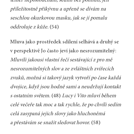
téměř neposlouchám, sedím bez pohnutí, jen
příležitostně přikývnu a upřeně se dívám na
seschlou okurkovou masku, jak se jí pomalu
oddroluje z kůže.
(54)
Mluva jako prostředek sdílení selhává a druhý se
v perspektivě Jo často jeví jako nesrozumitelný:
Mluvili jakousi vlastní řečí sestávající z pro mě
nesrozumitelných slov a ze zvláštních zvířecích
zvuků, možná si takový jazyk vytvoří po čase každá
dvojice, když jsou hodně sami a neudržují kontakt
s ostatním světem.
(48)
Lucy i Vito mluví během
celé večeře tak moc a tak rychle, že po chvíli sedím
celá zasypaná jejich slovy jako hluchoněmá
a přestávám se snažit sledovat hovor.
(58)