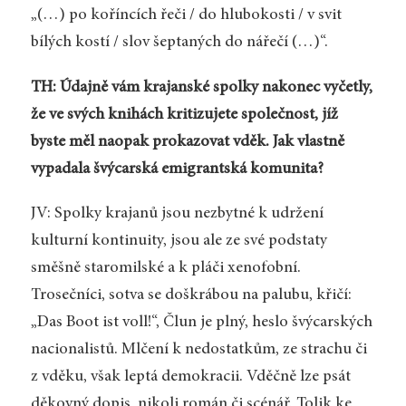
„(…) po koříncích řeči / do hlubokosti / v svit
bílých kostí / slov šeptaných do nářečí (…)“.
TH: Údajně vám krajanské spolky nakonec vyčetly,
že ve svých knihách kritizujete společnost, jíž
byste měl naopak prokazovat vděk. Jak vlastně
vypadala švýcarská emigrantská komunita?
JV: Spolky krajanů jsou nezbytné k udržení
kulturní kontinuity, jsou ale ze své podstaty
směšně staromilské a k pláči xenofobní.
Trosečníci, sotva se doškrábou na palubu, křičí:
„Das Boot ist voll!“, Člun je plný, heslo švýcarských
nacionalistů. Mlčení k nedostatkům, ze strachu či
z vděku, však leptá demokracii. Vděčně lze psát
děkovný dopis, nikoli román či scénář. Tolik ke