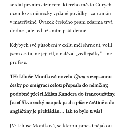
se stal prvním cizincem, kterého město Curych
ocenilo za německy vydané povídky i za román
v mateřštině. Úvazek českého psaní zdarma trvá
dodnes, ale teď už smím psát denně.
Kdybych své působení v exilu měl shrnout, volil
jsem cestu, ne její cíl, a nalézal „vedlejšáky“ – ne
profese.
TH: Libuše Moníková novelu
Újma
rozepsanou
česky po emigraci celou přepsala do němčiny,
podobně přešel Milan Kundera do francouzštiny.
Josef Škvorecký naopak psal a píše v češtině a do
angličtiny je překládán… Jak to bylo u vás?
JV: Libuše Moníková, se kterou jsme si nějakou