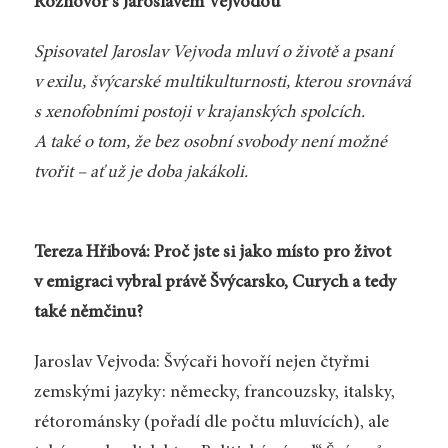
Rozhovor s Jaroslavem Vejvodou
Spisovatel Jaroslav Vejvoda mluví o životě a psaní
v exilu, švýcarské multikulturnosti, kterou srovnává
s xenofobními postoji v krajanských spolcích.
A také o tom, že bez osobní svobody není možné
tvořit – ať už je doba jakákoli.
Tereza Hřibová: Proč jste si jako místo pro život
v emigraci vybral právě Švýcarsko, Curych a tedy
také němčinu?
Jaroslav Vejvoda: Švýcaři hovoří nejen čtyřmi
zemskými jazyky: německy, francouzsky, italsky,
rétorománsky (pořadí dle počtu mluvících), ale