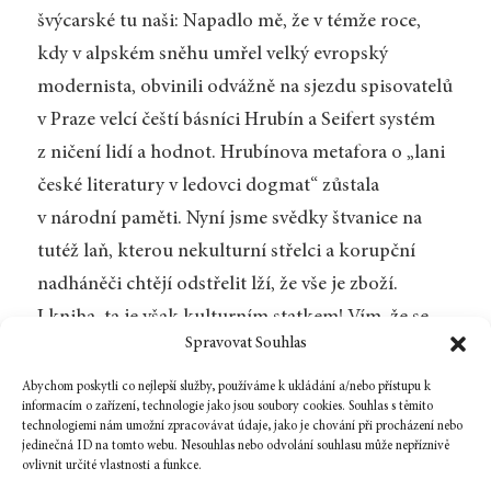
švýcarské tu naši: Napadlo mě, že v témže roce,
kdy v alpském sněhu umřel velký evropský
modernista, obvinili odvážně na sjezdu spisovatelů
v Praze velcí čeští básníci Hrubín a Seifert systém
z ničení lidí a hodnot. Hrubínova metafora o „lani
české literatury v ledovci dogmat“ zůstala
v národní paměti. Nyní jsme svědky štvanice na
tutéž laň, kterou nekulturní střelci a korupční
nadháněči chtějí odstřelit lží, že vše je zboží.
I kniha, ta je však kulturním statkem! Vím, že se
Spravovat Souhlas
bráníme a že srovnání s totalitou kulhá – nejde
nám o život. Nebo už ano?
Abychom poskytli co nejlepší služby, používáme k ukládání a/nebo přístupu k
informacím o zařízení, technologie jako jsou soubory cookies. Souhlas s těmito
technologiemi nám umožní zpracovávat údaje, jako je chování při procházení nebo
jedinečná ID na tomto webu. Nesouhlas nebo odvolání souhlasu může nepříznivě
ovlivnit určité vlastnosti a funkce.