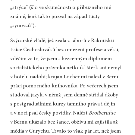
„strýce“ (šlo ve skutečnosti o příbuzného mé
známé, jenž takto pozval na západ tucty
„synovců“).
Švýcarské vládě, jež zvala z táborů v Rakousku
tisíce Čechoslováků bez omezení profese a věku,
vděčím za to, že jsem s bezcenným diplomem
socialistického právníka netloukl štěrk ani nemyl
v hotelu nádobí; krajan Locher mi nalezl v Bernu
práci pomocného knihovníka. Po večerech jsem
studoval jazyk, v němž jsem denně střídal džoby
s postgraduálními kurzy tamního práva i dějin
a v noci psal česky povídky. Nalézt
Brotberuf
se
v Bernu ukázalo bez šance, obživu mi zajistila až
média v Curychu. Trvalo to však pár let, než jsem