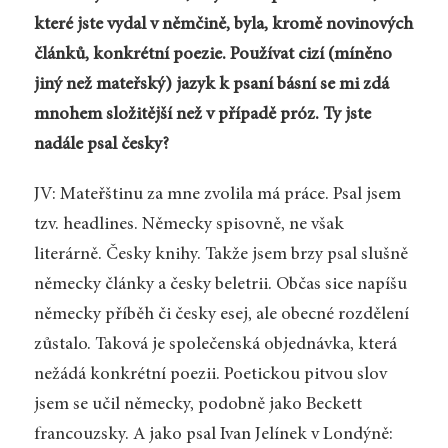
které jste vydal v němčině, byla, kromě novinových
článků, konkrétní poezie. Používat cizí (míněno
jiný než mateřský) jazyk k psaní básní se mi zdá
mnohem složitější než v případě próz. Ty jste
nadále psal česky?
JV: Mateřštinu za mne zvolila má práce. Psal jsem
tzv. headlines. Německy spisovně, ne však
literárně. Česky knihy. Takže jsem brzy psal slušně
německy články a česky beletrii. Občas sice napíšu
německy příběh či česky esej, ale obecné rozdělení
zůstalo. Taková je společenská objednávka, která
nežádá konkrétní poezii. Poetickou pitvou slov
jsem se učil německy, podobně jako Beckett
francouzsky. A jako psal Ivan Jelínek v Londýně: