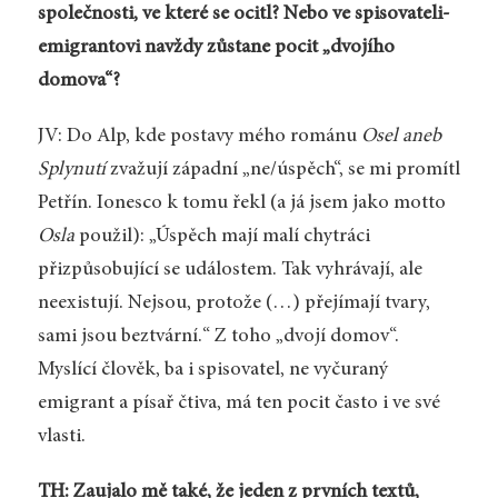
společnosti, ve které se ocitl? Nebo ve spisovateli-
emigrantovi navždy zůstane pocit „dvojího
domova“?
JV: Do Alp, kde postavy mého románu
Osel aneb
Splynutí
zvažují západní „ne/úspěch“, se mi promítl
Petřín. Ionesco k tomu řekl (a já jsem jako motto
Osla
použil): „Úspěch mají malí chytráci
přizpůsobující se událostem. Tak vyhrávají, ale
neexistují. Nejsou, protože (…) přejímají tvary,
sami jsou beztvární.“ Z toho „dvojí domov“.
Myslící člověk, ba i spisovatel, ne vyčuraný
emigrant a písař čtiva, má ten pocit často i ve své
vlasti.
TH: Zaujalo mě také, že jeden z prvních textů,