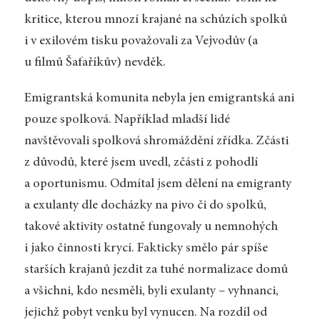
kritice, kterou mnozí krajané na schůzích spolků
i v exilovém tisku považovali za Vejvodův (a
u filmů Šafaříkův) nevděk.
Emigrantská komunita nebyla jen emigrantská ani
pouze spolková. Například mladší lidé
navštěvovali spolková shromáždění zřídka. Zčásti
z důvodů, které jsem uvedl, zčásti z pohodlí
a oportunismu. Odmítal jsem dělení na emigranty
a exulanty dle docházky na pivo či do spolků,
takové aktivity ostatně fungovaly u nemnohých
i jako činnosti krycí. Fakticky smělo pár spíše
starších krajanů jezdit za tuhé normalizace domů
a všichni, kdo nesměli, byli exulanty – vyhnanci,
jejichž pobyt venku byl vynucen. Na rozdíl od