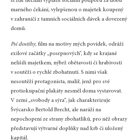
si zde nechali vyplatit sociální podporu za dobu
marného čekání, vylepšenou o majetek koupený
v zahraničí z tamních sociálních dávek a dovezený
domů.
Psí dostihy
, film na motivy mých povídek, odráží
exilové začátky „posrpnových“, kdy se krajané
nelišili majetkem, nýbrž obětavostí či hrabivostí
v soutěži o rychlé zbohatnutí. S nimi však
nesoutěží protagonista, malíř, jenž pro své
protiokupační plakáty nesměl doma vystavovat.
V zemi „svobody a sýra“, jak charakterizuje
Švýcarsko Bertold Brecht, ale naráží na
nepochopení ze strany zbohatlíků, pro něž obrazy
představují výtvarné doplňky nad krb či uložený
kapitál.