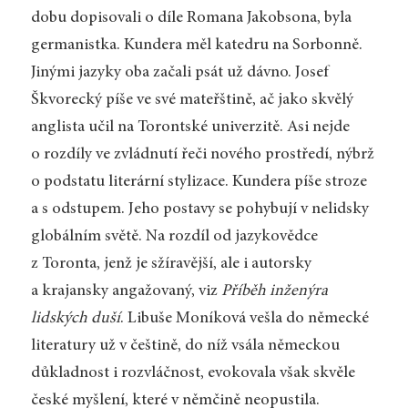
dobu dopisovali o díle Romana Jakobsona, byla
germanistka. Kundera měl katedru na Sorbonně.
Jinými jazyky oba začali psát už dávno. Josef
Škvorecký píše ve své mateřštině, ač jako skvělý
anglista učil na Torontské univerzitě. Asi nejde
o rozdíly ve zvládnutí řeči nového prostředí, nýbrž
o podstatu literární stylizace. Kundera píše stroze
a s odstupem. Jeho postavy se pohybují v nelidsky
globálním světě. Na rozdíl od jazykovědce
z Toronta, jenž je sžíravější, ale i autorsky
a krajansky angažovaný, viz
Příběh inženýra
lidských duší
. Libuše Moníková vešla do německé
literatury už v češtině, do níž vsála německou
důkladnost i rozvláčnost, evokovala však skvěle
české myšlení, které v němčině neopustila.