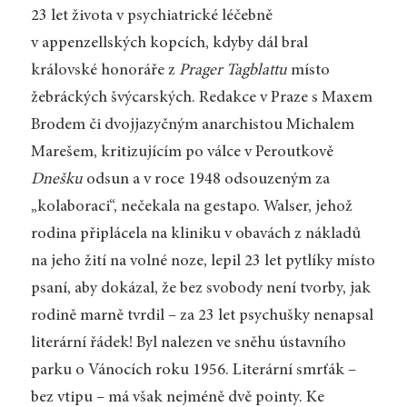
23 let života v psychiatrické léčebně
v appenzellských kopcích, kdyby dál bral
královské honoráře z
Prager Tagblattu
místo
žebráckých švýcarských. Redakce v Praze s Maxem
Brodem či dvojjazyčným anarchistou Michalem
Marešem, kritizujícím po válce v Peroutkově
Dnešku
odsun a v roce 1948 odsouzeným za
„kolaboraci“, nečekala na gestapo. Walser, jehož
rodina připlácela na kliniku v obavách z nákladů
na jeho žití na volné noze, lepil 23 let pytlíky místo
psaní, aby dokázal, že bez svobody není tvorby, jak
rodině marně tvrdil – za 23 let psychušky nenapsal
literární řádek! Byl nalezen ve sněhu ústavního
parku o Vánocích roku 1956. Literární smrťák –
bez vtipu – má však nejméně dvě pointy. Ke