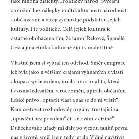
také mnoha dialekty. „Politický národ“ Švýcarů
ztotožnil bez nálepky multikulturnosti národnost
s občanstvím a vícejazyčnost je podstatou jejich
kultury. I té politické. Celá jejich kultura je
ostatně obohacena tím, že tamní Řekové, Španělé,
Češi a jiná etnika kulturně žijí i v mateřštině.
Vlastně jsem si vybral jen odchod. Směr emigrace,
jež byla jako u většiny krajanů vyhnaných z vlasti
okupací spíše exilem, určila totiž totalita, která
i v osmašedesátém, v roce změn, upírala občanům
lidské právo „opustit vlast a zas se do ní vrátit“.
Kam cestovat rozhodovaly orgány, trestající za
„opuštění bez povolení“ či „setrvání v cizině“.
Dubčekovské úřady mi daly po vjezdu tanků první
pas v životě, směl jsem tedy jet do Vídně navštívit