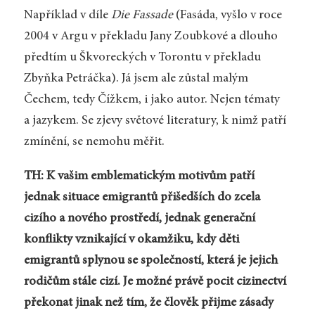
Například v díle
Die Fassade
(Fasáda, vyšlo v roce
2004 v Argu v překladu Jany Zoubkové a dlouho
předtím u Škvoreckých v Torontu v překladu
Zbyňka Petráčka). Já jsem ale zůstal malým
Čechem, tedy Čížkem, i jako autor. Nejen tématy
a jazykem. Se zjevy světové literatury, k nimž patří
zmínění, se nemohu měřit.
TH: K vašim emblematickým motivům patří
jednak situace emigrantů přišedších do zcela
cizího a nového prostředí, jednak generační
konflikty vznikající v okamžiku, kdy děti
emigrantů splynou se společností, která je jejich
rodičům stále cizí. Je možné právě pocit cizinectví
překonat jinak než tím, že člověk přijme zásady