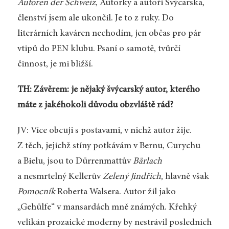
Autoren der Schweiz
, Autorky a autoři Švýcarska,
členství jsem ale ukončil. Je to z ruky. Do
literárních kaváren nechodím, jen občas pro pár
vtipů do PEN klubu. Psaní o samotě, tvůrčí
činnost, je mi bližší.
TH: Závěrem: je nějaký švýcarský autor, kterého
máte z jakéhokoli důvodu obzvláště rád?
JV: Více obcuji s postavami, v nichž autor žije.
Z těch, jejichž stíny potkávám v Bernu, Curychu
a Bielu, jsou to Dürrenmattův
Bärlach
a nesmrtelný Kellerův
Zelený Jindřich
, hlavně však
Pomocník
Roberta Walsera. Autor žil jako
„Gehülfe“ v mansardách mně známých. Křehký
velikán prozaické moderny by nestrávil posledních