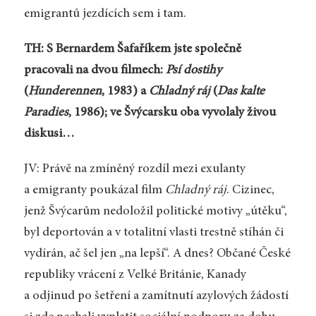
emigrantů jezdících sem i tam.
TH: S Bernardem Šafaříkem jste společně
pracovali na dvou filmech:
Psí dostihy
(
Hunderennen
, 1983) a
Chladný ráj
(
Das kalte
Paradies
, 1986); ve Švýcarsku oba vyvolaly živou
diskusi…
JV: Právě na zmíněný rozdíl mezi exulanty
a emigranty poukázal film
Chladný ráj
. Cizinec,
jenž Švýcarům nedoložil politické motivy „útěku“,
byl deportován a v totalitní vlasti trestně stíhán či
vydírán, ač šel jen „na lepší“. A dnes? Občané České
republiky vrácení z Velké Británie, Kanady
a odjinud po šetření a zamítnutí azylových žádostí