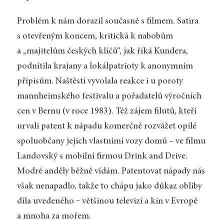
Problém k nám dorazil současně s filmem. Satira
s otevřeným koncem, kritická k nabobům
a „majitelům českých klíčů“, jak říká Kundera,
podnítila krajany a lokálpatrioty k anonymním
přípisům. Naštěstí vyvolala reakce i u poroty
mannheimského festivalu a pořadatelů výročních
cen v Bernu (v roce 1983). Též zájem filutů, kteří
urvali patent k nápadu komerčně rozvážet opilé
spoluobčany jejich vlastními vozy domů – ve filmu
Landovský s mobilní firmou Drink and Drive.
Modré anděly běžně vídám. Patentovat nápady nás
však nenapadlo, takže to chápu jako důkaz obliby
díla uvedeného ‒ většinou televizí a kin v Evropě
a mnoha za mořem.