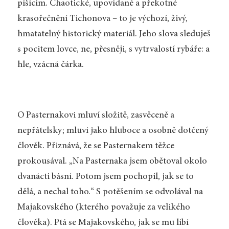
píšícím. Chaotické, upovídané a překotné
krasořečnění Tichonova – to je výchozí, živý,
hmatatelný historický materiál. Jeho slova sleduješ
s pocitem lovce, ne, přesněji, s vytrvalostí rybáře: a
hle, vzácná čárka.
O Pasternakovi mluví složitě, zasvěceně a
nepřátelsky; mluví jako hluboce a osobně dotčený
člověk. Přiznává, že se Pasternakem těžce
prokousával. „Na Pasternaka jsem obětoval okolo
dvanácti básní. Potom jsem pochopil, jak se to
dělá, a nechal toho.“ S potěšením se odvolával na
Majakovského (kterého považuje za velikého
člověka). Ptá se Majakovského, jak se mu líbí