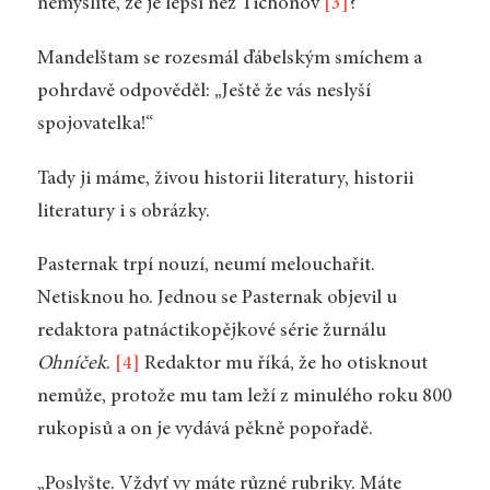
nemyslíte, že je lepší než Tichonov
[3]
?“
Mandelštam se rozesmál ďábelským smíchem a
pohrdavě odpověděl: „Ještě že vás neslyší
spojovatelka!“
Tady ji máme, živou historii literatury, historii
literatury i s obrázky.
Pasternak trpí nouzí, neumí melouchařit.
Netisknou ho. Jednou se Pasternak objevil u
redaktora patnáctikopějkové série žurnálu
Ohníček
.
[4]
Redaktor mu říká, že ho otisknout
nemůže, protože mu tam leží z minulého roku 800
rukopisů a on je vydává pěkně popořadě.
„Poslyšte. Vždyť vy máte různé rubriky. Máte