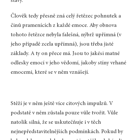
stavy.
Člověk tedy přesně zná celý řetězec pohnutek a
činů pramenících z každé emoce. Aby obnova
tohoto řetězce nebyla falešná, nýbrž upřímná (v
jeho případě zcela upřímná), jsou třeba jisté
základy. A ty on přece má. Jsou to jakési matné
odlesky emocí v jeho vědomí, jakoby stíny vrhané
emocemi, které se v něm vznášejí.
Stěží je v něm ještě více citových impulzů. V
podstatě v něm zůstala pouze vůle tvořit. Vůle
natolik silná, že se uskutečňuje i v těch
nejnepředstavitelnějších podmínkách. Pokud by