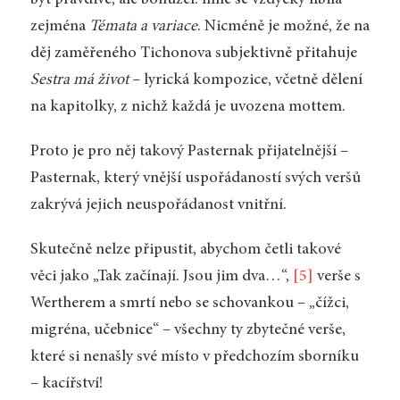
zejména
Témata a variace
. Nicméně je možné, že na
děj zaměřeného Tichonova subjektivně přitahuje
Sestra má život
– lyrická kompozice, včetně dělení
na kapitolky, z nichž každá je uvozena mottem.
Proto je pro něj takový Pasternak přijatelnější –
Pasternak, který vnější uspořádaností svých veršů
zakrývá jejich neuspořádanost vnitřní.
Skutečně nelze připustit, abychom četli takové
věci jako „Tak začínají. Jsou jim dva…“,
[5]
verše s
Wertherem a smrtí nebo se schovankou – „čížci,
migréna, učebnice“ – všechny ty zbytečné verše,
které si nenašly své místo v předchozím sborníku
– kacířství!