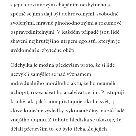
s jejich rozumovým chápáním nezbytného a
zpětně se jim zdají být dobrovolnými, svobodně
zvolenými, mravně plnohodnotnými a rozumově
ospravedlnitelnými. V každém případě jsou lidé
zbaveni nejkrutějšího utrpení egoistů, kterým je
uvědomění si zbytečné oběti.
Odchylka je možná především proto, že si lidé
nezvykli zamýšlet se nad významem
individuálního morálního aktu, že ho neumějí
uchopit, rozeznávat ho a zabývat se jím. Přistupují
k sobě tak, jak k nim přistupuje okolní svět, tj.
skrze konečné výsledky, vykonané činy, na základě
vnějšího dojmu. Z tohoto hlediska se ukazuje, že
dělali především to, co bylo třeba. Že jejich