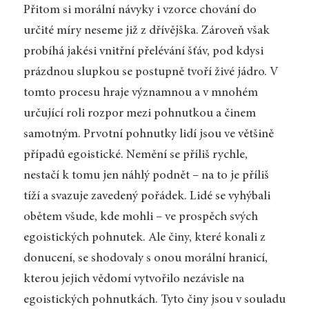
Přitom si morální návyky i vzorce chování do
určité míry neseme již z dřívějška. Zároveň však
probíhá jakési vnitřní přelévání šťáv, pod kdysi
prázdnou slupkou se postupně tvoří živé jádro. V
tomto procesu hraje významnou a v mnohém
určující roli rozpor mezi pohnutkou a činem
samotným. Prvotní pohnutky lidí jsou ve většině
případů egoistické. Nemění se příliš rychle,
nestačí k tomu jen náhlý podnět – na to je příliš
tíží a svazuje zavedený pořádek. Lidé se vyhýbali
obětem všude, kde mohli – ve prospěch svých
egoistických pohnutek. Ale činy, které konali z
donucení, se shodovaly s onou morální hranicí,
kterou jejich vědomí vytvořilo nezávisle na
egoistických pohnutkách. Tyto činy jsou v souladu