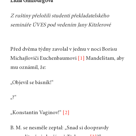
Lidia Ginzburgová
Z ruštiny přeložili studenti překladatelského
semináře ÚVES pod vedením Jany Kitzlerové
Před dvěma týdny zavolal v jednu v noci Borisu
Michajloviči Euchenbaumovi
[1]
Mandelštam, aby
mu oznámil, že:
„Objevil se básník!“
„?“
„Konstantin Vaginov!“
[2]
B. M. se nesměle zeptal: „Snad si doopravdy