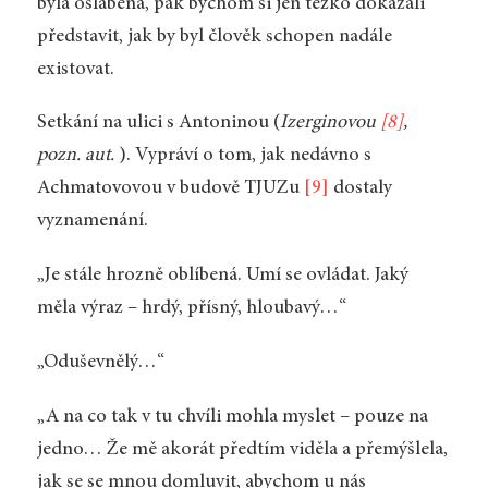
byla oslabena, pak bychom si jen těžko dokázali
představit, jak by byl člověk schopen nadále
existovat.
Setkání na ulici s Antoninou (
Izerginovou
[8]
,
pozn. aut.
). Vypráví o tom, jak nedávno s
Achmatovovou v budově TJUZu
[9]
dostaly
vyznamenání.
„Je stále hrozně oblíbená. Umí se ovládat. Jaký
měla výraz – hrdý, přísný, hloubavý…“
„Oduševnělý…“
„A na co tak v tu chvíli mohla myslet – pouze na
jedno… Že mě akorát předtím viděla a přemýšlela,
jak se se mnou domluvit, abychom u nás