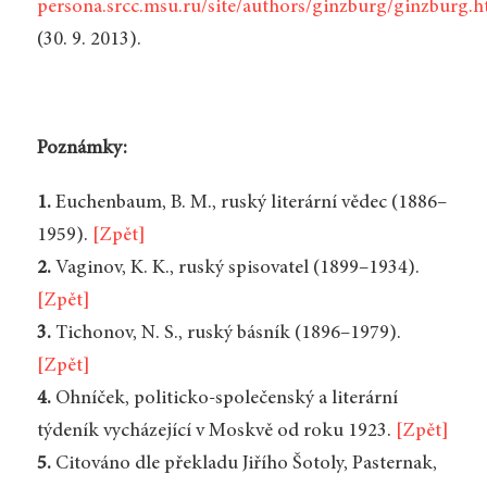
persona.srcc.msu.ru/site/authors/ginzburg/ginzburg.
(30. 9. 2013).
Poznámky:
1.
Euchenbaum, B. M., ruský literární vědec (1886–
1959).
[Zpět]
2.
Vaginov, K. K., ruský spisovatel (1899–1934).
[Zpět]
3.
Tichonov, N. S., ruský básník (1896–1979).
[Zpět]
4.
Ohníček, politicko-společenský a literární
týdeník vycházející v Moskvě od roku 1923.
[Zpět]
5.
Citováno dle překladu Jiřího Šotoly, Pasternak,