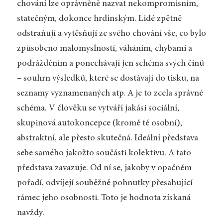
chování lze oprávněně nazvat nekompromisním,
statečným, dokonce hrdinským. Lidé zpětně
odstraňují a vytěsňují ze svého chování vše, co bylo
způsobeno malomyslností, váháním, chybami a
podrážděním a ponechávají jen schéma svých činů
– souhrn výsledků, které se dostávají do tisku, na
seznamy vyznamenaných atp. A je to zcela správné
schéma. V člověku se vytváří jakási sociální,
skupinová autokoncepce (kromě té osobní),
abstraktní, ale přesto skutečná. Ideální představa
sebe samého jakožto součásti kolektivu. A tato
představa zavazuje. Od ní se, jakoby v opačném
pořadí, odvíjejí souběžně pohnutky přesahující
rámec jeho osobnosti. Toto je hodnota získaná
navždy.