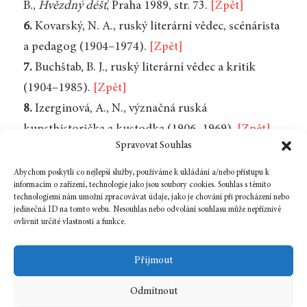
B.,
Hvězdný déšť
, Praha 1989, str. 73.
[Zpět]
6.
Kovarský, N. A., ruský literární vědec, scénárista
a pedagog (1904–1974).
[Zpět]
7.
Buchštab, B. J., ruský literární vědec a kritik
(1904–1985).
[Zpět]
8.
Izerginová, A., N., význačná ruská
kunsthistorička a kustodka (1906–1969).
[Zpět]
Spravovat Souhlas
9.
Театр юного зрителя, divadlo v Leningradě,
založeno v roce 1922.
[Zpět]
Abychom poskytli co nejlepší služby, používáme k ukládání a/nebo přístupu k
informacím o zařízení, technologie jako jsou soubory cookies. Souhlas s těmito
technologiemi nám umožní zpracovávat údaje, jako je chování při procházení nebo
jedinečná ID na tomto webu. Nesouhlas nebo odvolání souhlasu může nepříznivě
ovlivnit určité vlastnosti a funkce.
Zpět na číslo
Přijmout
Odmítnout
1 července, 2013