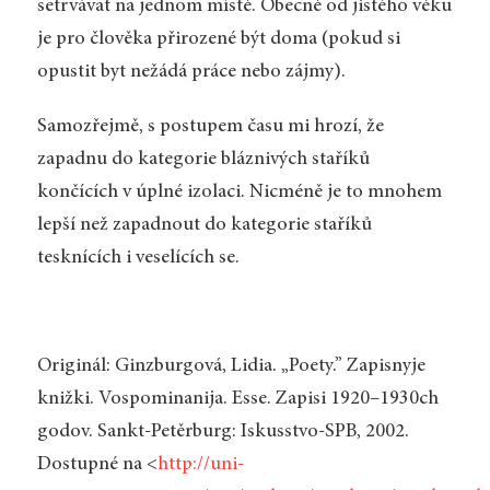
setrvávat na jednom místě. Obecně od jistého věku
je pro člověka přirozené být doma (pokud si
opustit byt nežádá práce nebo zájmy).
Samozřejmě, s postupem času mi hrozí, že
zapadnu do kategorie bláznivých staříků
končících v úplné izolaci. Nicméně je to mnohem
lepší než zapadnout do kategorie staříků
tesknících i veselících se.
Originál: Ginzburgová, Lidia. „Poety.” Zapisnyje
knižki. Vospominanija. Esse. Zapisi 1920–1930ch
godov. Sankt-Petěrburg: Iskusstvo-SPB, 2002.
Dostupné na <
http://uni-