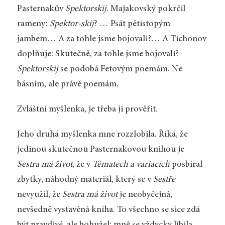
Pasternakův
Spektorskij
. Majakovský pokrčil
rameny:
Spektor-skij
? … Psát pětistopým
jambem… A za tohle jsme bojovali?… A Tichonov
doplňuje: Skutečně, za tohle jsme bojovali?
Spektorskij
se podobá Fetovým poemám. Ne
básním, ale právě poemám.
Zvláštní myšlenka, je třeba ji prověřit.
Jeho druhá myšlenka mne rozzlobila. Říká, že
jedinou skutečnou Pasternakovou knihou je
Sestra má život
, že v
Tématech a variacích
posbíral
zbytky, náhodný materiál, který se v
Sestře
nevyužil, že
Sestra má život
je neobyčejná,
nevšedně vystavěná kniha. To všechno se sice zdá
být pravdivé, ale bohužel: mně se vždycky líbila