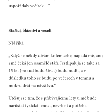
uspořádaly večírek…“
Staříci, blázniví a veselí
NN říká:
„Když se někdy dívám kolem sebe, napadá mě, ano,
i mě čeká jen osamělé stáří. Jestlipak já se také za
15 let (pokud budu živ…) budu nudit, a v
důsledku toho se budu po večerech v temnu a
mokru drát na návštěvu.“
Utěšuji se tím, že s přibývajícími léty u mě bude
narůstat fyzická lenost, nevrlost a potřeba