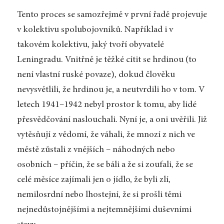
Tento proces se samozřejmě v první řadě projevuje
v kolektivu spolubojovníků. Například i v
takovém kolektivu, jaký tvoří obyvatelé
Leningradu. Vnitřně je těžké cítit se hrdinou (to
není vlastní ruské povaze), dokud člověku
nevysvětlili, že hrdinou je, a neutvrdili ho v tom. V
letech 1941–1942 nebyl prostor k tomu, aby lidé
přesvědčování naslouchali. Nyní je, a oni uvěřili. Již
vytěsňují z vědomí, že váhali, že mnozí z nich ve
městě zůstali z vnějších – náhodných nebo
osobních – příčin, že se báli a že si zoufali, že se
celé měsíce zajímali jen o jídlo, že byli zlí,
nemilosrdní nebo lhostejní, že si prošli těmi
nejnedůstojnějšími a nejtemnějšími duševními