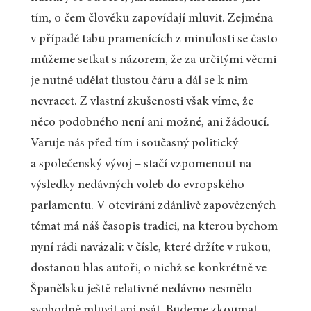
tím, o čem člověku zapovídají mluvit. Zejména
v případě tabu pramenících z minulosti se často
můžeme setkat s názorem, že za určitými věcmi
je nutné udělat tlustou čáru a dál se k nim
nevracet. Z vlastní zkušenosti však víme, že
něco podobného není ani možné, ani žádoucí.
Varuje nás před tím i současný politický
a společenský vývoj – stačí vzpomenout na
výsledky nedávných voleb do evropského
parlamentu. V otevírání zdánlivě zapovězených
témat má náš časopis tradici, na kterou bychom
nyní rádi navázali: v čísle, které držíte v rukou,
dostanou hlas autoři, o nichž se konkrétně ve
Španělsku ještě relativně nedávno nesmělo
svobodně mluvit ani psát. Budeme zkoumat