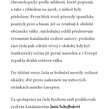
chronologicky podle událostí, které popisují,
a také s ohledem na jazyk, z něhož byly
přeloženy. První blok tvoří převody španělsky
psaných próz a básní, jež se vztahují k období
občanské války; následující oddíl představuje
významné katalánské exilové autory; poslední
část čísla pak odráží vývoj v období, kdy byl
frankistický režim již pevně nastolen a v Evropě
vypukla druhá světová válka.
Do tištěné verze čísla se bohužel nevešly veškeré
ukázky, dvě proto naleznete na webových
stránkách našeho časopisu.
Za spolupráci na čísle bychom rádi poděkovali
českým katalanistům
Janu Schejbalovi