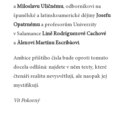
a
Miloslavu Uličnému
, odborníkovi na
španělské a latinskoamerické dějiny
Josefu
Opatrnému
a profesorům Univerzity
v Salamance
Lině Rodríguezové Cachové
a
Àlexovi Martínu Escribàovi
.
Ambice příštího čísla bude oproti tomuto
docela odlišná: najdete v něm texty, které
čtenáři realitu nevysvětlují, ale naopak jej
mystifikují.
Vít Pokorný