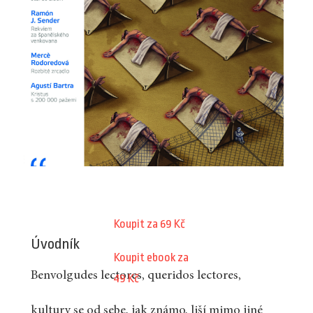
Koupit za 69 Kč
Úvodník
Koupit ebook za
Benvolgudes lectores, queridos lectores,
49 Kč
kultury se od sebe, jak známo, liší mimo jiné