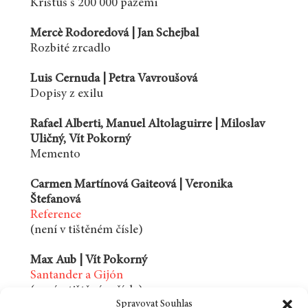
Kristus s 200 000 pažemi
Mercè Rodoredová | Jan Schejbal
Rozbité zrcadlo
Luis Cernuda | Petra Vavroušová
Dopisy z exilu
Rafael Alberti, Manuel Altolaguirre | Miloslav
Uličný, Vít Pokorný
Memento
Carmen Martínová Gaiteová | Veronika
Štefanová
Reference
(není v tištěném čísle)
Max Aub | Vít Pokorný
Santander a Gijón
(není v tištěném čísle)
Spravovat Souhlas