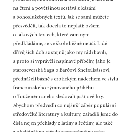
na čtení a povětšinou sestává z kázání
a bohoslužebných textů. Jak se sami můžete
přesvědčit, tak docela to neplatí; ovšem
o takových textech, které vám nyní
předkládáme, se ve škole běžně neučí. Lidé
dřívějších dob se stejně jako my rádi bavili,
a proto si vyprávěli napínavé příběhy, jako je
staroseverská Sága o Bárðovi Snefællsássovi,
přednášeli básně s erotickým nádechem ve stylu
francouzského rýmovaného příběhu
o Touženém anebo sledovali pašijové hry.
Abychom předvedli co nejširší záběr populární
středověké literatury a kultury, zařadili jsme do
čísla nejen překlady z latiny a řečtiny, ale také