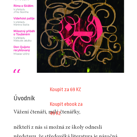
Koupit za 69 Kč
Úvodník
Koupit ebook za
Vážení čtenáři, milé čtenářky,
49 Kč
někteří z nás si možná ze školy odnesli
představu, že středověká literatura je náročná