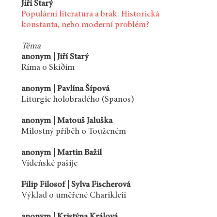
Jiří Starý
Populární literatura a brak: Historická
konstanta, nebo moderní problém?
Téma
anonym | Jiří Starý
Ríma o Skíðim
anonym | Pavlína Šípová
Liturgie holobradého (Spanos)
anonym | Matouš Jaluška
Milostný příběh o Touženém
anonym | Martin Bažil
Vídeňské pašije
Filip Filosof | Sylva Fischerová
Výklad o uměřené Charikleii
anonym | Kristýna Králová