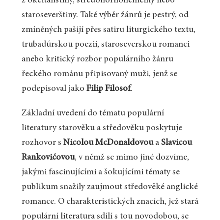
z okcitánštiny, středohornoněmčiny nebo
staroseverštiny. Také výběr žánrů je pestrý, od
zmíněných pašijí přes satiru liturgického textu,
trubadúrskou poezii, staroseverskou romanci
anebo kritický rozbor populárního žánru
řeckého románu připisovaný muži, jenž se
podepisoval jako
Filip Filosof
.
Základní uvedení do tématu populární
literatury starověku a středověku poskytuje
rozhovor s
Nicolou McDonaldovou
a
Slavicou
Rankovićovou
, v němž se mimo jiné dozvíme,
jakými fascinujícími a šokujícími tématy se
publikum snažily zaujmout středověké anglické
romance. O charakteristických znacích, jež stará
populární literatura sdílí s tou novodobou, se