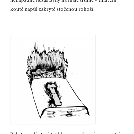
nenápadně nezastavily na malé truhle v tmavém
koutě napůl zakryté stočenou rohoží.