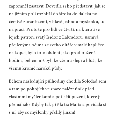
zapomněl zastavit. Dovedla si ho představit, jak se
na jižním poli rozhlíží do široka do daleka po
čerstvě zorané zemi, v hlavě jedinou myšlenku, tu
na práci. Protože pro lidi ve čtvrti, na kterou se
jejich patron, svatý Isidor z Labradoru, usmívá
přejícnýma očima ze svého oltáře v malé kapličce
na kopci, bylo toto období jako prodloužená
hodina, během níž byli ke všemu slepí a hluší, ke
všemu kromě nároků půdy.
Během následující půlhodiny chodila Soledad sem
a tam po pokojích ve snaze nalézt únik před
vlastními myšlenkami a potlačit puzení, které ji
přemáhalo. Kdyby tak přišla tía María a povídala si
s ní, aby se myšlenky přelily jinam!