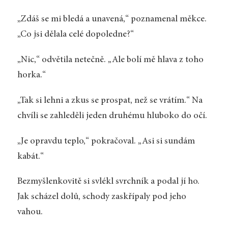
„Zdáš se mi bledá a unavená,“ poznamenal měkce.
„Co jsi dělala celé dopoledne?“
„Nic,“ odvětila netečně. „Ale bolí mě hlava z toho
horka.“
„Tak si lehni a zkus se prospat, než se vrátím.“ Na
chvíli se zahleděli jeden druhému hluboko do očí.
„Je opravdu teplo,“ pokračoval. „Asi si sundám
kabát.“
Bezmyšlenkovitě si svlékl svrchník a podal jí ho.
Jak scházel dolů, schody zaskřípaly pod jeho
vahou.