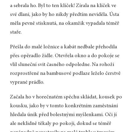
a sebrala ho. Byl to ten klíček! Zírala na klíček ve
své dlani, jako by ho nikdy předtím neviděla. Ústa
měla pevně stisknutá, na okamžik vypadala téměř
staře.
Přešla do malé ložnice a kabát nedbale přehodila
přes opěradlo židle. Otevřela okno a do pokoje se
vlil sluneční svit časného odpoledne. Na rohoži
rozprostřené na bambusové podlaze leželo čerstvě
vyprané prádlo.
Začala ho v horečnatém spěchu skládat, kousek po
kousku, jako by v tomto konkrétním zaměstnání
hledala únik před bolestnými myšlenkami. Oči jí
ale neklidně těkaly po pokoji, dokud se téměř