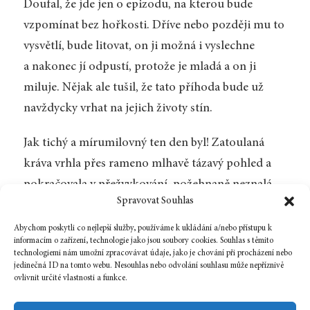
Doufal, že jde jen o epizodu, na kterou bude
vzpomínat bez hořkosti. Dříve nebo později mu to
vysvětlí, bude litovat, on ji možná i vyslechne
a nakonec jí odpustí, protože je mladá a on ji
miluje. Nějak ale tušil, že tato příhoda bude už
navždycky vrhat na jejich životy stín.
Jak tichý a mírumilovný ten den byl! Zatoulaná
kráva vrhla přes rameno mlhavě tázavý pohled a
pokračovala v přežvykování, požehnaně neznalá
Spravovat Souhlas
věcí, jako je strach, který užírá ženské srdce, a
tichý vztek, který doutná v srdci mužském.
Abychom poskytli co nejlepší služby, používáme k ukládání a/nebo přístupu k
informacím o zařízení, technologie jako jsou soubory cookies. Souhlas s těmito
technologiemi nám umožní zpracovávat údaje, jako je chování při procházení nebo
jedinečná ID na tomto webu. Nesouhlas nebo odvolání souhlasu může nepříznivě
ovlivnit určité vlastnosti a funkce.
Zpět na číslo