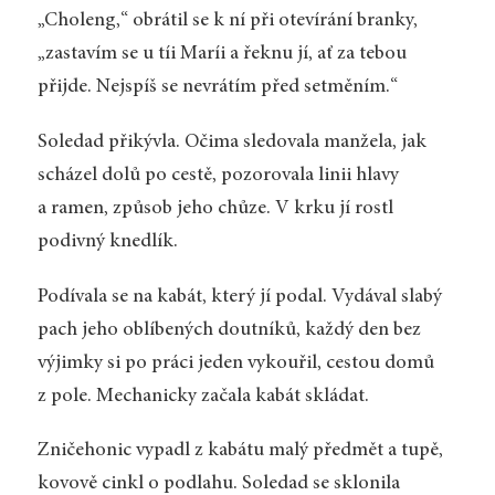
„Choleng,“ obrátil se k ní při otevírání branky,
„zastavím se u tíi Maríi a řeknu jí, ať za tebou
přijde. Nejspíš se nevrátím před setměním.“
Soledad přikývla. Očima sledovala manžela, jak
scházel dolů po cestě, pozorovala linii hlavy
a ramen, způsob jeho chůze. V krku jí rostl
podivný knedlík.
Podívala se na kabát, který jí podal. Vydával slabý
pach jeho oblíbených doutníků, každý den bez
výjimky si po práci jeden vykouřil, cestou domů
z pole. Mechanicky začala kabát skládat.
Zničehonic vypadl z kabátu malý předmět a tupě,
kovově cinkl o podlahu. Soledad se sklonila