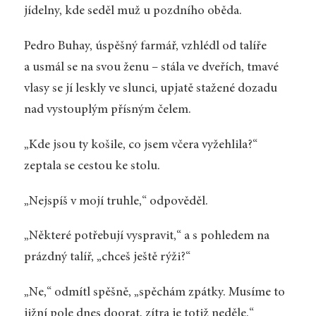
jídelny, kde seděl muž u pozdního oběda.
Pedro Buhay, úspěšný farmář, vzhlédl od talíře
a usmál se na svou ženu – stála ve dveřích, tmavé
vlasy se jí leskly ve slunci, upjatě stažené dozadu
nad vystouplým přísným čelem.
„Kde jsou ty košile, co jsem včera vyžehlila?“
zeptala se cestou ke stolu.
„Nejspíš v mojí truhle,“ odpověděl.
„Některé potřebují vyspravit,“ a s pohledem na
prázdný talíř, „chceš ještě rýži?“
„Ne,“ odmítl spěšně, „spěchám zpátky. Musíme to
jižní pole dnes doorat, zítra je totiž neděle.“