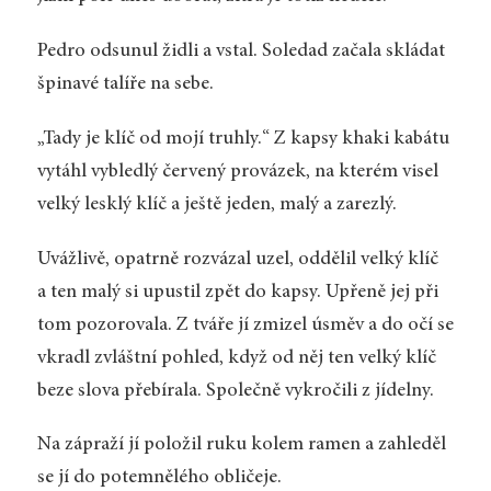
Pedro odsunul židli a vstal. Soledad začala skládat
špinavé talíře na sebe.
„Tady je klíč od mojí truhly.“ Z kapsy khaki kabátu
vytáhl vybledlý červený provázek, na kterém visel
velký lesklý klíč a ještě jeden, malý a zarezlý.
Uvážlivě, opatrně rozvázal uzel, oddělil velký klíč
a ten malý si upustil zpět do kapsy. Upřeně jej při
tom pozorovala. Z tváře jí zmizel úsměv a do očí se
vkradl zvláštní pohled, když od něj ten velký klíč
beze slova přebírala. Společně vykročili z jídelny.
Na zápraží jí položil ruku kolem ramen a zahleděl
se jí do potemnělého obličeje.