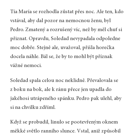
Tía María se rozhodla zůstat přes noc. Ale ten, kdo
vstával, aby dal pozor na nemocnou ženu, byl
Pedro. Zmatený a rozrušený víc, než by měl chuť si
přiznat. Opravdu, Soledad nevypadala odpoledne
moc dobře. Stejně ale, uvažoval, přišla horečka
docela náhle. Bál se, že by to mohl být příznak
vážné nemoci.
Soledad spala celou noc neklidně. Převalovala se
z boku na bok, ale k ránu přece jen upadla do
jakéhosi utrápeného spánku. Pedro pak ulehl, aby
si na chvilku zdříml.
Když se probudil, linulo se pootevřeným oknem
měkké světlo ranního slunce. Vstal, aniž způsobil