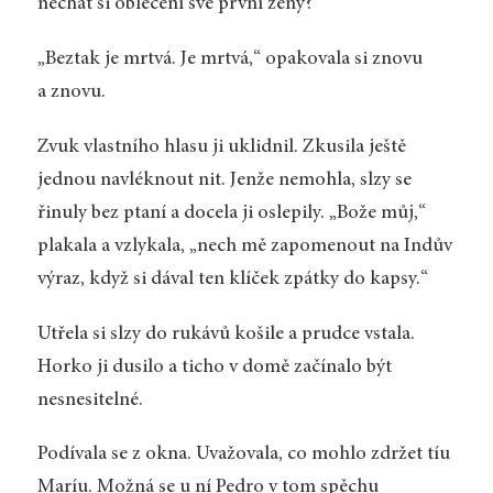
nechat si oblečení své první ženy?
„Beztak je mrtvá. Je mrtvá,“ opakovala si znovu
a znovu.
Zvuk vlastního hlasu ji uklidnil. Zkusila ještě
jednou navléknout nit. Jenže nemohla, slzy se
řinuly bez ptaní a docela ji oslepily. „Bože můj,“
plakala a vzlykala, „nech mě zapomenout na Indův
výraz, když si dával ten klíček zpátky do kapsy.“
Utřela si slzy do rukávů košile a prudce vstala.
Horko ji dusilo a ticho v domě začínalo být
nesnesitelné.
Podívala se z okna. Uvažovala, co mohlo zdržet tíu
Maríu. Možná se u ní Pedro v tom spěchu