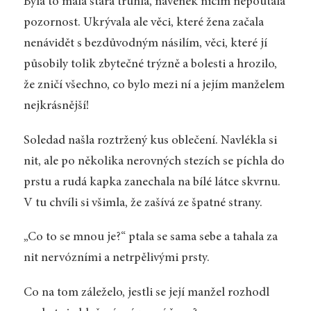
Byla to malá stará truhla, navenek ničím nepoutala
pozornost. Ukrývala ale věci, které žena začala
nenávidět s bezdůvodným násilím, věci, které jí
působily tolik zbytečné trýzně a bolesti a hrozilo,
že zničí všechno, co bylo mezi ní a jejím manželem
nejkrásnější!
Soledad našla roztržený kus oblečení. Navlékla si
nit, ale po několika nerovných stezích se píchla do
prstu a rudá kapka zanechala na bílé látce skvrnu.
V tu chvíli si všimla, že zašívá ze špatné strany.
„Co to se mnou je?“ ptala se sama sebe a tahala za
nit nervózními a netrpělivými prsty.
Co na tom záleželo, jestli se její manžel rozhodl