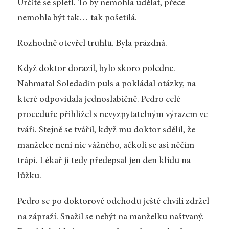
Určitě se spletl. To by nemohla udělat, přece
nemohla být tak… tak pošetilá.
Rozhodně otevřel truhlu. Byla prázdná.
Když doktor dorazil, bylo skoro poledne.
Nahmatal Soledadin puls a pokládal otázky, na
které odpovídala jednoslabičně. Pedro celé
proceduře přihlížel s nevyzpytatelným výrazem ve
tváři. Stejně se tvářil, když mu doktor sdělil, že
manželce není nic vážného, ačkoli se asi něčím
trápí. Lékař jí tedy předepsal jen den klidu na
lůžku.
Pedro se po doktorově odchodu ještě chvíli zdržel
na zápraží. Snažil se nebýt na manželku naštvaný.