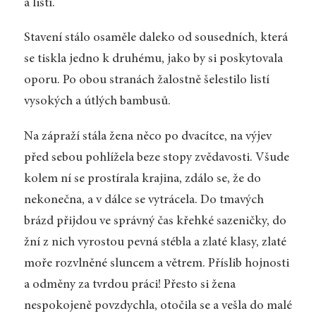
a listí.
Stavení stálo osaměle daleko od sousedních, která
se tiskla jedno k druhému, jako by si poskytovala
oporu. Po obou stranách žalostně šelestilo listí
vysokých a útlých bambusů.
Na zápraží stála žena něco po dvacítce, na výjev
před sebou pohlížela beze stopy zvědavosti. Všude
kolem ní se prostírala krajina, zdálo se, že do
nekonečna, a v dálce se vytrácela. Do tmavých
brázd přijdou ve správný čas křehké sazeničky, do
žní z nich vyrostou pevná stébla a zlaté klasy, zlaté
moře rozvlněné sluncem a větrem. Příslib hojnosti
a odměny za tvrdou práci! Přesto si žena
nespokojeně povzdychla, otočila se a vešla do malé