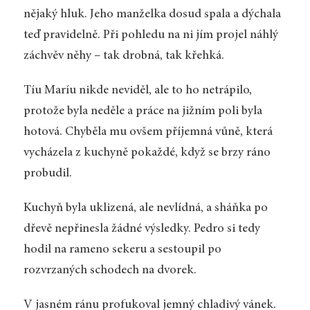
nějaký hluk. Jeho manželka dosud spala a dýchala
teď pravidelně. Při pohledu na ni jím projel náhlý
záchvěv něhy – tak drobná, tak křehká.
Tíu Maríu nikde neviděl, ale to ho netrápilo,
protože byla neděle a práce na jižním poli byla
hotová. Chyběla mu ovšem příjemná vůně, která
vycházela z kuchyně pokaždé, když se brzy ráno
probudil.
Kuchyň byla uklizená, ale nevlídná, a sháňka po
dřevě nepřinesla žádné výsledky. Pedro si tedy
hodil na rameno sekeru a sestoupil po
rozvrzaných schodech na dvorek.
V jasném ránu profukoval jemný chladivý vánek.