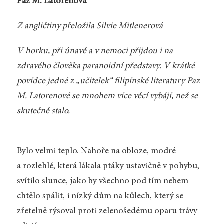
Paz M. Latorenová
Z angličtiny přeložila Silvie Mitlenerová
V horku, při únavě a v nemoci přijdou i na
zdravého člověka paranoidní představy. V krátké
povídce jedné z „učitelek“ filipínské literatury Paz
M. Latorenové se mnohem více věcí vybájí, než se
skutečně stalo.
Bylo velmi teplo. Nahoře na obloze, modré
a rozlehlé, která lákala ptáky ustavičně v pohybu,
svítilo slunce, jako by všechno pod tím nebem
chtělo spálit, i nízký dům na kůlech, který se
zřetelně rýsoval proti zelenošedému oparu trávy