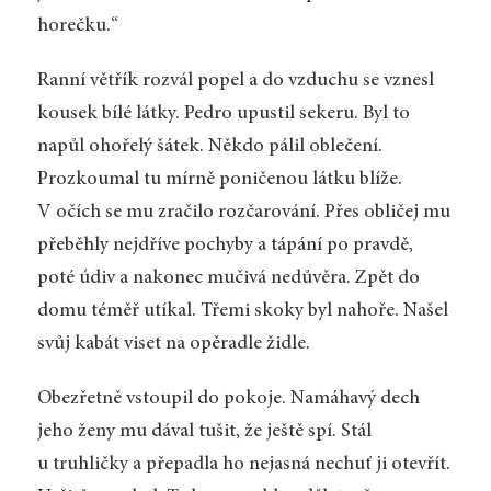
horečku.“
Ranní větřík rozvál popel a do vzduchu se vznesl
kousek bílé látky. Pedro upustil sekeru. Byl to
napůl ohořelý šátek. Někdo pálil oblečení.
Prozkoumal tu mírně poničenou látku blíže.
V očích se mu zračilo rozčarování. Přes obličej mu
přeběhly nejdříve pochyby a tápání po pravdě,
poté údiv a nakonec mučivá nedůvěra. Zpět do
domu téměř utíkal. Třemi skoky byl nahoře. Našel
svůj kabát viset na opěradle židle.
Obezřetně vstoupil do pokoje. Namáhavý dech
jeho ženy mu dával tušit, že ještě spí. Stál
u truhličky a přepadla ho nejasná nechuť ji otevřít.