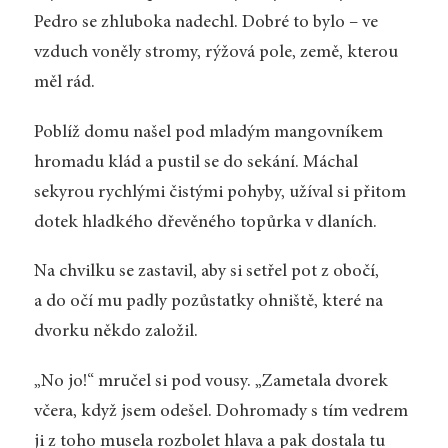
Pedro se zhluboka nadechl. Dobré to bylo – ve
vzduch voněly stromy, rýžová pole, země, kterou
měl rád.
Poblíž domu našel pod mladým mangovníkem
hromadu klád a pustil se do sekání. Máchal
sekyrou rychlými čistými pohyby, užíval si přitom
dotek hladkého dřevěného topůrka v dlaních.
Na chvilku se zastavil, aby si setřel pot z obočí,
a do očí mu padly pozůstatky ohniště, které na
dvorku někdo založil.
„No jo!“ mručel si pod vousy. „Zametala dvorek
včera, když jsem odešel. Dohromady s tím vedrem
ji z toho musela rozbolet hlava a pak dostala tu