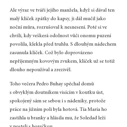
Ale výraz ve tváři jejího manžela, když si dával ten
malý klíček zpátky do kapsy, ji dál mučil jako
noční můra, rozrušoval k nesnesení. Poté si ve
chvíli, kdy veškerá odolnost vůči onomu puzení
povolila, klekla před truhlu. S dlouhým nádechem
zasunula klíček. Což bylo doprovázeno
nepříjemným kovovým zvukem, klíček už se totiž
dlouho nepoužíval a zrezivěl.
Toho večera Pedro Buhay spěchal domů
s obvyklým doutníkem visícím v koutku úst,
spokojený sám se sebou i s nádeníky, protože
práce na jižním poli byla hotová. Tía María ho
zastihla u branky a hlásila mu, že Soledad leží
v posteli s horečkou.