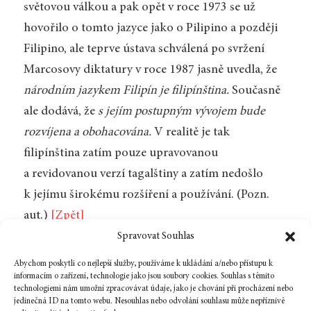
světovou válkou a pak opět v roce 1973 se už
hovořilo o tomto jazyce jako o Pilipino a později
Filipino, ale teprve ústava schválená po svržení
Marcosovy diktatury v roce 1987 jasně uvedla, že
národním jazykem Filipín je filipínština.
Současně
ale dodává, že
s jejím postupným vývojem bude
rozvíjena a obohacována.
V realitě je tak
filipínština zatím pouze upravovanou
a revidovanou verzí tagalštiny a zatím nedošlo
k jejímu širokému rozšíření a používání. (Pozn.
aut.)
[Zpět]
2.
„Sloveso“. (Pozn. překl.)
[Zpět]
Spravovat Souhlas
3.
„Florante a Laura“. (Pozn. překl.)
[Zpět]
Abychom poskytli co nejlepší služby, používáme k ukládání a/nebo přístupu k
informacím o zařízení, technologie jako jsou soubory cookies. Souhlas s těmito
technologiemi nám umožní zpracovávat údaje, jako je chování při procházení nebo
jedinečná ID na tomto webu. Nesouhlas nebo odvolání souhlasu může nepříznivě