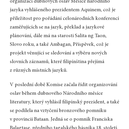
organizaci dubnových oslav Měsíce národního
jazyka vyhlášeného prezidentem Aquinem, což je
příležitost pro pořádání celonárodních konferencí
zaměřujících se na jazyk, překlad a jazykové
plánování, dále má na starosti Salita ng Taon,
Slovo roku, a také Ambagan, Příspěvek, což je
projekt věnující se sledování a výběru nových
slovních záznamů, které filipínština přejímá
z různých místních jazyků.
V poslední době Komise začala řídit organizování
oslav během dubnového Národního měsíce
literatury, který vyhlásil filipínský prezident, a také
se podílela na vztyčení bronzového pomníku
v provincii Bataan. Jedná se o pomník Franciska
Balagtase, předního tagalského básníka 18. století,