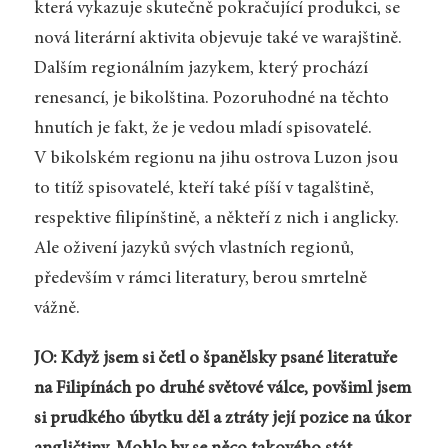
která vykazuje skutečně pokračující produkci, se
nová literární aktivita objevuje také ve warajštině.
Dalším regionálním jazykem, který prochází
renesancí, je bikolština. Pozoruhodné na těchto
hnutích je fakt, že je vedou mladí spisovatelé.
V bikolském regionu na jihu ostrova Luzon jsou
to titíž spisovatelé, kteří také píší v tagalštině,
respektive filipínštině, a někteří z nich i anglicky.
Ale oživení jazyků svých vlastních regionů,
především v rámci literatury, berou smrtelně
vážně.
JO: Když jsem si četl o španělsky psané literatuře
na Filipínách po druhé světové válce, povšiml jsem
si prudkého úbytku děl a ztráty její pozice na úkor