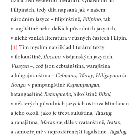
označovat veškerou literaturu vydávanou na
Filipínách, tedy díla napsaná jak v našem
národním jazyce – filipínštině,
Filipino
, tak
v angličtině nebo dalších původních jazycích,
v nichž vzniká literatura v různých částech Filipín.
[1]
Tím myslím například literární texty
v ilokánštině,
Ilocano
, visájanských jazycích,
Visayan
–, což jsou cebuánština, warajština
a hiligajnonština –
Cebuano
,
Waray
,
Hiligaynon
či
Ilongo
, v pampangštině
Kapampangan
,
batangasštině
Batangueño
, bikolštině
Bikol
,
v některých původních jazycích ostrova Mindanao
a jeho okolí, jako je třeba suluština,
Tausug,
a ranajština,
Maranaw
, dále v ivatanštině,
Ivatan
,
a samozřejmě v nejrozšířenější tagalštině,
Tagalog
.