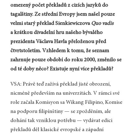
omezený počet překladů z cizích jazyků do
tagalštiny. Ze střední Evropy jsem našel pouze
velmi starý překlad Sienkiewiczova
Quo vadis
a krátkou divadelní hru našeho bývalého
prezidenta Václava Havla přeloženou před
čtvrtstoletím. Vzhledem k tomu, že seznam
zahrnuje pouze období do roku 2000, změnilo se
od té doby něco? Existuje nyní více překladů?
VSA: Právě teď zažívá překlad jisté obrození,
nicméně především na univerzitách. V rámci své
role začala Komisyon sa Wikang Filipino, Komise
na podporu filipínštiny — se zpožděním, ale
dohání tak vzniklou potřebu — vydávat edici
překladů děl klasické evropské a západní