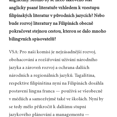
angličtiny. Mohlo by se něco takového stát
anglicky psané literatuře vzhledem k vzestupu
filipínských literatur v původních jazycích? Nebo
bude rozvoj literatury na Filipínách obecně
pokračovat stejnou cestou, kterou se dalo mnoho
bilingvních spisovatelů?
VSA: Pro naši komisi je nejzásadnější rozvoj,
obohacování a rozšiřování užívání národního
jazyka a zároveň rozvoj a ochrana dalších
národních a regionálních jazyků. Tagalština,
respektive filipínština nyní na Filipínách dosáhla
postavení lingua franca — používá se všeobecně
v médiích a samozřejmě také ve školách. Nyní by
se tedy mělo přikročit k dalšímu stupni
jazykového plánování a managementu —