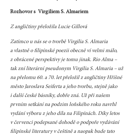
Rozhovor s Virgiliem S. Almariem
Z angličtiny přeložila Lucie Gillová
Zatímco u nás se o tvorbě Virgilia S. Almaria
a vlastně o filipínské poezii obecně ví velmi málo,
z obrácené perspektivy je tomu jinak. Rio Alma –
tak zní literární pseudonym Virgilia S. Almaria – už
na přelomu 60. a 70. let přeložil z angličtiny
Hříšné
město
Jaroslava Seiferta a jeho tvorbu, stejně jako
i další české básníky, dobře zná. Už při našem
prvním setkání na podzim loňského roku navrhl
vydání výboru z jeho díla na Filipínách. Díky letos
v červenci podepsané dohodě o podpoře vydávání
filipínské literatury v češtině a naopak bude tato