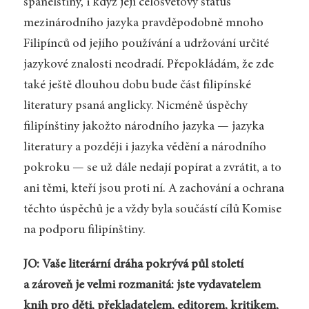
španělštiny, i když její celosvětový status
mezinárodního jazyka pravděpodobně mnoho
Filipínců od jejího používání a udržování určité
jazykové znalosti neodradí. Přepokládám, že zde
také ještě dlouhou dobu bude část filipínské
literatury psaná anglicky. Nicméně úspěchy
filipínštiny jakožto národního jazyka — jazyka
literatury a později i jazyka vědění a národního
pokroku — se už dále nedají popírat a zvrátit, a to
ani těmi, kteří jsou proti ní. A zachování a ochrana
těchto úspěchů je a vždy byla součástí cílů Komise
na podporu filipínštiny.
JO: Vaše literární dráha pokrývá půl století
a zároveň je velmi rozmanitá: jste vydavatelem
knih pro děti, překladatelem, editorem, kritikem,