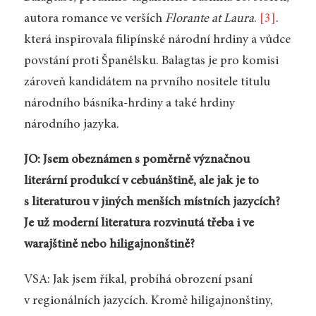
autora romance ve verších
Florante at Laura
.
[3]
.
která inspirovala filipínské národní hrdiny a vůdce
povstání proti Španělsku. Balagtas je pro komisi
zároveň kandidátem na prvního nositele titulu
národního básníka-hrdiny a také hrdiny
národního jazyka.
JO: Jsem obeznámen s poměrně význačnou
literární produkcí v cebuánštině, ale jak je to
s literaturou v jiných menších místních jazycích?
Je už moderní literatura rozvinutá třeba i ve
warajštině nebo hiligajnonštině?
VSA: Jak jsem říkal, probíhá obrození psaní
v regionálních jazycích. Kromě hiligajnonštiny,