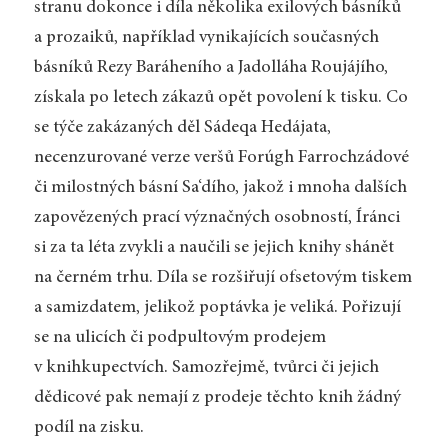
stranu dokonce i díla několika exilových básníků
a prozaiků, například vynikajících současných
básníků Rezy Baráheního a Jadolláha Roujájího,
získala po letech zákazů opět povolení k tisku. Co
se týče zakázaných děl Sádeqa Hedájata,
necenzurované verze veršů Forúgh Farrochzádové
či milostných básní Sa‘dího, jakož i mnoha dalších
zapovězených prací význačných osobností, Íránci
si za ta léta zvykli a naučili se jejich knihy shánět
na černém trhu. Díla se rozšiřují ofsetovým tiskem
a samizdatem, jelikož poptávka je veliká. Pořizují
se na ulicích či podpultovým prodejem
v knihkupectvích. Samozřejmě, tvůrci či jejich
dědicové pak nemají z prodeje těchto knih žádný
podíl na zisku.