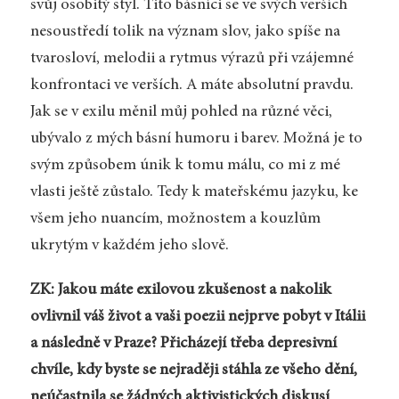
svůj osobitý styl. Tito básníci se ve svých verších
nesoustředí tolik na význam slov, jako spíše na
tvarosloví, melodii a rytmus výrazů při vzájemné
konfrontaci ve verších. A máte absolutní pravdu.
Jak se v exilu měnil můj pohled na různé věci,
ubývalo z mých básní humoru i barev. Možná je to
svým způsobem únik k tomu málu, co mi z mé
vlasti ještě zůstalo. Tedy k mateřskému jazyku, ke
všem jeho nuancím, možnostem a kouzlům
ukrytým v každém jeho slově.
ZK: Jakou máte exilovou zkušenost a nakolik
ovlivnil váš život a vaši poezii nejprve pobyt v Itálii
a následně v Praze? Přicházejí třeba depresivní
chvíle, kdy byste se nejraději stáhla ze všeho dění,
neúčastnila se žádných aktivistických diskusí