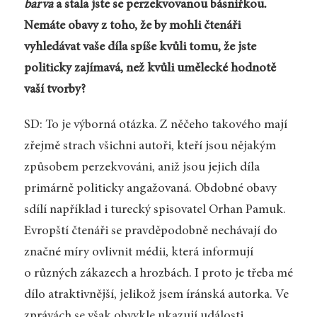
barva
a stala jste se perzekvovanou básnířkou.
Nemáte obavy z toho, že by mohli čtenáři
vyhledávat vaše díla spíše kvůli tomu, že jste
politicky zajímavá, než kvůli umělecké hodnotě
vaší tvorby?
SD: To je výborná otázka. Z něčeho takového mají
zřejmě strach všichni autoři, kteří jsou nějakým
způsobem perzekvováni, aniž jsou jejich díla
primárně politicky angažovaná. Obdobné obavy
sdílí například i turecký spisovatel Orhan Pamuk.
Evropští čtenáři se pravděpodobně nechávají do
značné míry ovlivnit médii, která informují
o různých zákazech a hrozbách. I proto je třeba mé
dílo atraktivnější, jelikož jsem íránská autorka. Ve
zprávách se však obvykle ukazují události