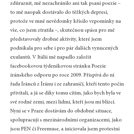
zdůraznit, mě nezachránilo ani tak psaní poezie –
to mě naopak dostávalo do těžkých depresí,
protože ve mně nevědomky křísilo vzpomínky na
vše, co jsem ztratila –, skutečnou spásu pro mě
představovaly drobné aktivity, které jsem
podnikala pro sebe i pro pár dalších vynucených
exulantů. V Itálii mě napadlo založit
facebookovou týdeníkovou stránku Poezie
íránského odporu po roce 2009. Přispívá do ní
řada Íránců z Íránu i ze zahraničí, kteří tento počin
přivítali, a já se díky tomu cítím, jako bych byla ve
své rodné zemi, mezi lidmi, kteří jsou mi blízcí.
Nyní se v Praze dostávám do obdobné situace,
spolupracuji s mezinárodními organizacemi, jako
jsou PEN či Freemuse, a iniciovala jsem protestní