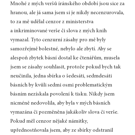
Mnohé z mých veršů íránského období jsou sice za
hranou, ale já sama jsem si je nikdy necenzurovala,
to za mě udělal cenzor z ministerstva
a inkriminované verše či slova z mých knih
vymazal. Tyto cenzurní zásahy pro mě byly
samozřejmě bolestné, nebylo ale zbytí. Aby se
alespoň zbytek básní dostal ke čtenářům, musela
jsem se zásahy souhlasit, protože pokud bych tak
neučinila, jedna sbírka o šedesáti, sedmdesáti
básních by kvůli sedmi osmi problematickým
básním nezískala povolení k tisku. Nikdy jsem
nicméně nedovolila, aby byla v mých básních
vymazána či pozměněna jakákoliv slova či verše.
Pokud měl cenzor nějaké námitky,
upřednostňovala jsem, aby ze sbírky odstranil