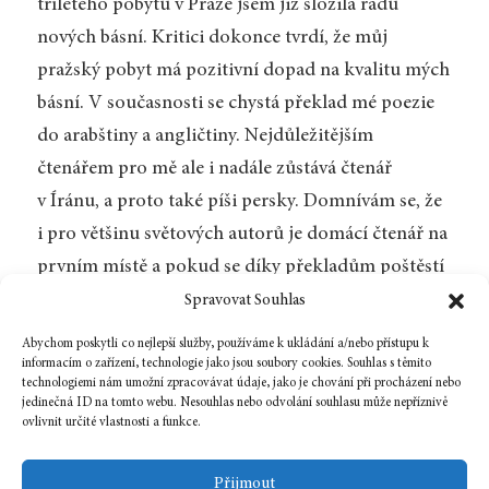
tříletého pobytu v Praze jsem již složila řadu
nových básní. Kritici dokonce tvrdí, že můj
pražský pobyt má pozitivní dopad na kvalitu mých
básní. V současnosti se chystá překlad mé poezie
do arabštiny a angličtiny. Nejdůležitějším
čtenářem pro mě ale i nadále zůstává čtenář
v Íránu, a proto také píši persky. Domnívám se, že
i pro většinu světových autorů je domácí čtenář na
prvním místě a pokud se díky překladům poštěstí
získat si přízeň čtenářů i v jiných zemích, tak tím
Spravovat Souhlas
lépe!
Abychom poskytli co nejlepší služby, používáme k ukládání a/nebo přístupu k
informacím o zařízení, technologie jako jsou soubory cookies. Souhlas s těmito
technologiemi nám umožní zpracovávat údaje, jako je chování při procházení nebo
jedinečná ID na tomto webu. Nesouhlas nebo odvolání souhlasu může nepříznivě
ovlivnit určité vlastnosti a funkce.
Zpět na číslo
Přijmout