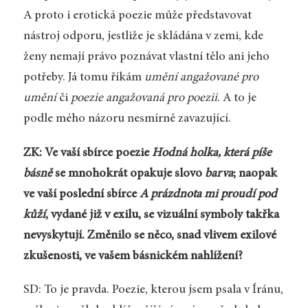
A proto i erotická poezie může představovat
nástroj odporu, jestliže je skládána v zemi, kde
ženy nemají právo poznávat vlastní tělo ani jeho
potřeby. Já tomu říkám
umění angažované pro
umění
či
poezie angažovaná pro poezii
. A to je
podle mého názoru nesmírně zavazující.
ZK: Ve vaší sbírce poezie
Hodná holka, která píše
básně
se mnohokrát opakuje slovo
barva
; naopak
ve vaší poslední sbírce
A prázdnota mi proudí pod
kůží
, vydané již v exilu, se vizuální symboly takřka
nevyskytují. Změnilo se něco, snad vlivem exilové
zkušenosti, ve vašem básnickém nahlížení?
SD: To je pravda. Poezie, kterou jsem psala v Íránu,