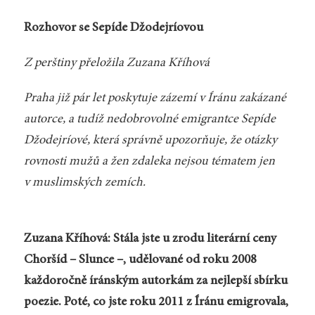
Rozhovor se Sepíde Džodejríovou
Z perštiny přeložila Zuzana Kříhová
Praha již pár let poskytuje zázemí v Íránu zakázané
autorce, a tudíž nedobrovolné emigrantce Sepíde
Džodejríové, která správně upozorňuje, že otázky
rovnosti mužů a žen zdaleka nejsou tématem jen
v muslimských zemích.
Zuzana Kříhová: Stála jste u zrodu literární ceny
Choršíd – Slunce –, udělované od roku 2008
každoročně íránským autorkám za nejlepší sbírku
poezie. Poté, co jste roku 2011 z Íránu emigrovala,