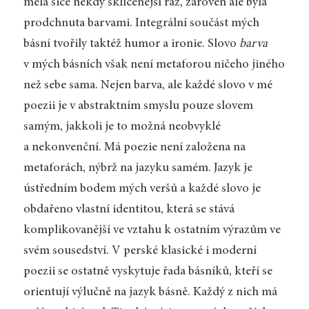
měla sice někdy sklíčenější ráz, zároveň ale byla
prodchnuta barvami. Integrální součást mých
básní tvořily taktéž humor a ironie. Slovo
barva
v mých básních však není metaforou ničeho jiného
než sebe sama. Nejen barva, ale každé slovo v mé
poezii je v abstraktním smyslu pouze slovem
samým, jakkoli je to možná neobvyklé
a nekonvenční. Má poezie není založena na
metaforách, nýbrž na jazyku samém. Jazyk je
ústředním bodem mých veršů a každé slovo je
obdařeno vlastní identitou, která se stává
komplikovanější ve vztahu k ostatním výrazům ve
svém sousedství. V perské klasické i moderní
poezii se ostatně vyskytuje řada básníků, kteří se
orientují výlučně na jazyk básně. Každý z nich má