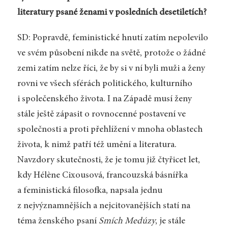
literatury psané ženami v posledních desetiletích?
SD: Popravdě, feministické hnutí zatím nepolevilo
ve svém působení nikde na světě, protože o žádné
zemi zatím nelze říci, že by si v ní byli muži a ženy
rovni ve všech sférách politického, kulturního
i společenského života. I na Západě musí ženy
stále ještě zápasit o rovnocenné postavení ve
společnosti a proti přehlížení v mnoha oblastech
života, k nimž patří též umění a literatura.
Navzdory skutečnosti, že je tomu již čtyřicet let,
kdy Hélène Cixousová, francouzská básnířka
a feministická filosofka, napsala jednu
z nejvýznamnějších a nejcitovanějších statí na
téma ženského psaní
Smích Medúzy
, je stále