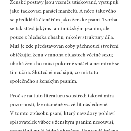
Ženské postavy jsou vesměs utiskované, vystupují
jako fackovací panáci manželů. A něco takového
se předkládá čtenářům jako ženské psaní. Tvorba
se tak stává jakýmsi antimužským psaním, ale
pouze z hlediska obsahu, nikoliv struktury díla.
Muž je zde představován coby páchnoucí stvoření
obtěžující ženu v mnoha oblastech včetně sexu;
ubohá žena ho musí pokorně snášet a nesmírně se
tím užírá. Skutečně nechápu, co má toto
společného s ženským psaním.
Proč se na tuto literaturu soustředí taková míra
pozornosti, lze nicméně vysvětlit následovně.
V tomto způsobu psaní, který navzdory pohlaví
spisovatelek vůbec s ženským psaním nesouvisí,