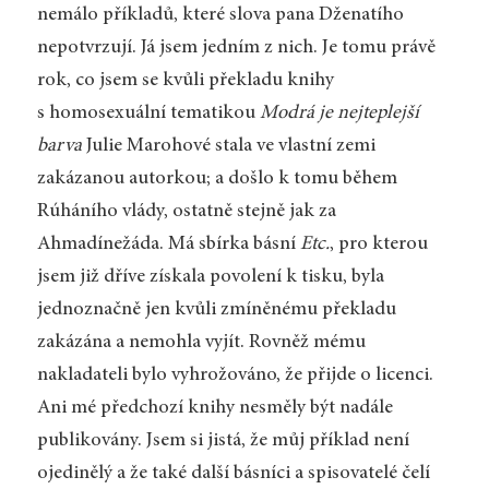
nemálo příkladů, které slova pana Dženatího
nepotvrzují. Já jsem jedním z nich. Je tomu právě
rok, co jsem se kvůli překladu knihy
s homosexuální tematikou
Modrá je nejteplejší
barva
Julie Marohové stala ve vlastní zemi
zakázanou autorkou; a došlo k tomu během
Rúháního vlády, ostatně stejně jak za
Ahmadínežáda. Má sbírka básní
Etc.
, pro kterou
jsem již dříve získala povolení k tisku, byla
jednoznačně jen kvůli zmíněnému překladu
zakázána a nemohla vyjít. Rovněž mému
nakladateli bylo vyhrožováno, že přijde o licenci.
Ani mé předchozí knihy nesměly být nadále
publikovány. Jsem si jistá, že můj příklad není
ojedinělý a že také další básníci a spisovatelé čelí