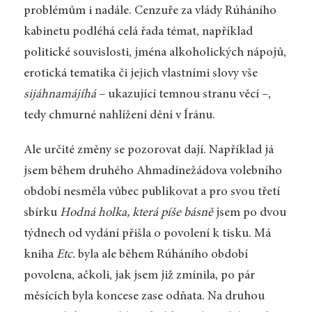
problémům i nadále. Cenzuře za vlády Rúháního
kabinetu podléhá celá řada témat, například
politické souvislosti, jména alkoholických nápojů,
erotická tematika či jejich vlastními slovy vše
sijáhnamájíhá
– ukazující temnou stranu věcí –,
tedy chmurné nahlížení dění v Íránu.
Ale určité změny se pozorovat dají. Například já
jsem během druhého Ahmadínežádova volebního
období nesměla vůbec publikovat a pro svou třetí
sbírku
Hodná holka, která píše básně
jsem po dvou
týdnech od vydání přišla o povolení k tisku. Má
kniha
Etc.
byla ale během Rúháního období
povolena, ačkoli, jak jsem již zmínila, po pár
měsících byla koncese zase odňata. Na druhou