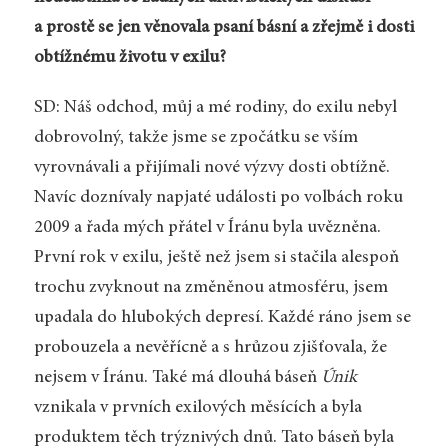
a prostě se jen věnovala psaní básní a zřejmě i dosti
obtížnému životu v exilu?
SD: Náš odchod, můj a mé rodiny, do exilu nebyl
dobrovolný, takže jsme se zpočátku se vším
vyrovnávali a přijímali nové výzvy dosti obtížně.
Navíc doznívaly napjaté události po volbách roku
2009 a řada mých přátel v Íránu byla uvězněna.
První rok v exilu, ještě než jsem si stačila alespoň
trochu zvyknout na změněnou atmosféru, jsem
upadala do hlubokých depresí. Každé ráno jsem se
probouzela a nevěřícně a s hrůzou zjišťovala, že
nejsem v Íránu. Také má dlouhá báseň
Únik
vznikala v prvních exilových měsících a byla
produktem těch trýznivých dnů. Tato báseň byla