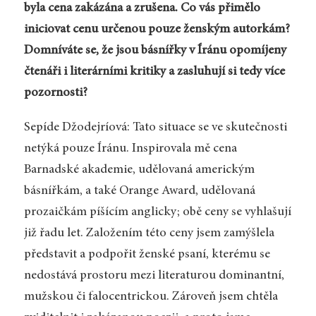
byla cena zakázána a zrušena. Co vás přimělo
iniciovat cenu určenou pouze ženským autorkám?
Domníváte se, že jsou básnířky v Íránu opomíjeny
čtenáři i literárními kritiky a zasluhují si tedy více
pozornosti?
Sepíde Džodejríová: Tato situace se ve skutečnosti
netýká pouze Íránu. Inspirovala mě cena
Barnadské akademie, udělovaná americkým
básnířkám, a také Orange Award, udělovaná
prozaičkám píšícím anglicky; obě ceny se vyhlašují
již řadu let. Založením této ceny jsem zamýšlela
představit a podpořit ženské psaní, kterému se
nedostává prostoru mezi literaturou dominantní,
mužskou či falocentrickou. Zároveň jsem chtěla