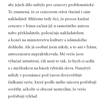
aby jejich dílo nebylo pro cenzory problematické.
To znamená, že se cenzorem stává vlastně i sám
nakladatel. Můžeme tedy říci, že proces knižní
cenzury v Íránu začíná již u samotného autora
nebo překladatele, pokračuje nakladatelem
a končí na ministerstvu kultury a islámského
dohledu. Ale já osobně jsem nikdy, a to ani v Íránu,
autocenzuru nepraktikovala. Mé verše jsou
výlučně intuitivní, čili není to tak, že bych si sedla
a s myšlenkou na báseň vybírala slova. Nanejvýš
někdy v poznámce pod čarou dovysvětluji
řádkami verše, které podle mého názoru potřebují
osvětlit, ačkoliv si obecně nemyslím, že verše
potřebují výklad.