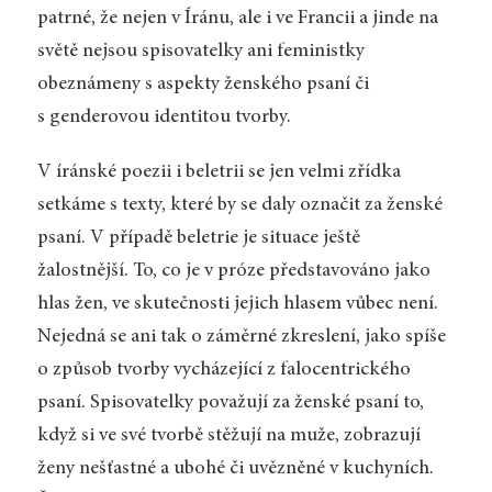
patrné, že nejen v Íránu, ale i ve Francii a jinde na
světě nejsou spisovatelky ani feministky
obeznámeny s aspekty ženského psaní či
s genderovou identitou tvorby.
V íránské poezii i beletrii se jen velmi zřídka
setkáme s texty, které by se daly označit za ženské
psaní. V případě beletrie je situace ještě
žalostnější. To, co je v próze představováno jako
hlas žen, ve skutečnosti jejich hlasem vůbec není.
Nejedná se ani tak o záměrné zkreslení, jako spíše
o způsob tvorby vycházející z falocentrického
psaní. Spisovatelky považují za ženské psaní to,
když si ve své tvorbě stěžují na muže, zobrazují
ženy nešťastné a ubohé či uvězněné v kuchyních.