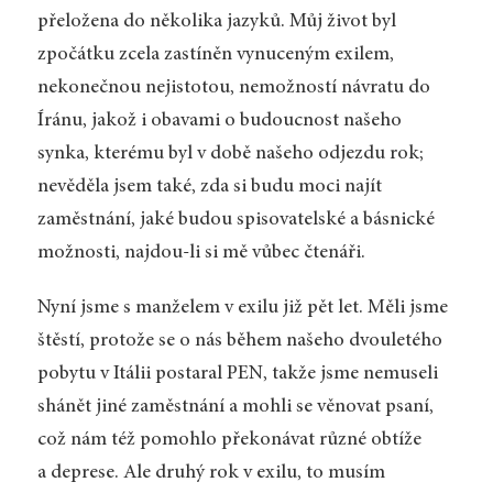
přeložena do několika jazyků. Můj život byl
zpočátku zcela zastíněn vynuceným exilem,
nekonečnou nejistotou, nemožností návratu do
Íránu, jakož i obavami o budoucnost našeho
synka, kterému byl v době našeho odjezdu rok;
nevěděla jsem také, zda si budu moci najít
zaměstnání, jaké budou spisovatelské a básnické
možnosti, najdou-li si mě vůbec čtenáři.
Nyní jsme s manželem v exilu již pět let. Měli jsme
štěstí, protože se o nás během našeho dvouletého
pobytu v Itálii postaral PEN, takže jsme nemuseli
shánět jiné zaměstnání a mohli se věnovat psaní,
což nám též pomohlo překonávat různé obtíže
a deprese. Ale druhý rok v exilu, to musím