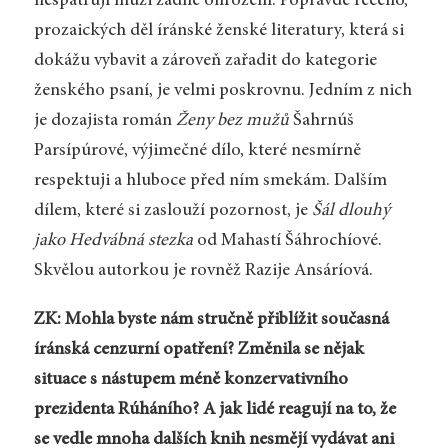
nespatřují muži žádné ohrožení. Popravdě řečeno,
prozaických děl íránské ženské literatury, která si
dokážu vybavit a zároveň zařadit do kategorie
ženského psaní, je velmi poskrovnu. Jedním z nich
je dozajista román
Ženy bez mužů
Šahrnúš
Parsípúrové, výjimečné dílo, které nesmírně
respektuji a hluboce před ním smekám. Dalším
dílem, které si zaslouží pozornost, je
Šál dlouhý
jako Hedvábná stezka
od Mahastí Šáhrochíové.
Skvělou autorkou je rovněž Razije Ansáríová.
ZK: Mohla byste nám stručně přiblížit současná
íránská cenzurní opatření? Změnila se nějak
situace s nástupem méně konzervativního
prezidenta Rúháního? A jak lidé reagují na to, že
se vedle mnoha dalších knih nesmějí vydávat ani