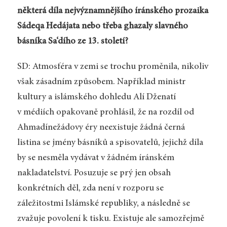
některá díla nejvýznamnějšího íránského prozaika
Sádeqa Hedájata nebo třeba ghazaly slavného
básníka Sa‘dího ze 13. století?
SD: Atmosféra v zemi se trochu proměnila, nikoliv
však zásadním způsobem. Například ministr
kultury a islámského dohledu Alí Dženatí
v médiích opakovaně prohlásil, že na rozdíl od
Ahmadínežádovy éry neexistuje žádná černá
listina se jmény básníků a spisovatelů, jejichž díla
by se nesměla vydávat v žádném íránském
nakladatelství. Posuzuje se prý jen obsah
konkrétních děl, zda není v rozporu se
záležitostmi Islámské republiky, a následně se
zvažuje povolení k tisku. Existuje ale samozřejmě