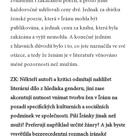
zviditelnit i zakázanou poezii, a proto jsme
každoročně udělovali ceny dvě. Jednak za sbírku
ženské poezie, která v Íránu mohla být
publikována, a jednak cenu za knihu, která byla
zakázána a vyjít nemohla. A konečně jedním
z hlavních důvodů bylo i to, co jste naznačila ve své
otázce, a tedy že ženám je v literatuře věnováno
méně pozornosti než mužům.
ZK: Někteří autoři a kritici odmítají nahlížet
literární dílo z hlediska genderu, jiní zase
akcentují nutnost vnímat tvorbu žen v Íránu na
pozadí specifických kulturních a sociálních
podmínek ve společnosti. Píší Íránky jinak než
muži? Preferují například určité žánry? A jak byste
vysvětlila bezprecedentní rozmach íránské