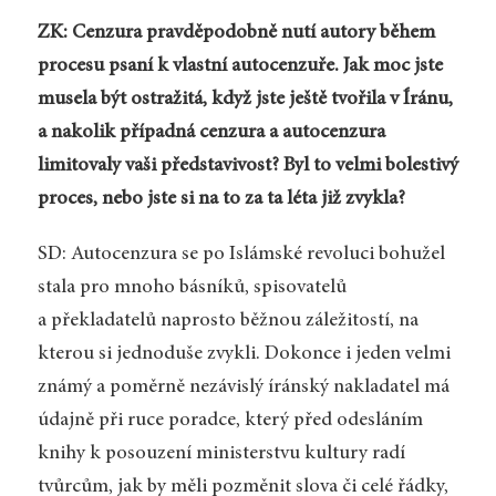
ZK: Cenzura pravděpodobně nutí autory během
procesu psaní k vlastní autocenzuře. Jak moc jste
musela být ostražitá, když jste ještě tvořila v Íránu,
a nakolik případná cenzura a autocenzura
limitovaly vaši představivost? Byl to velmi bolestivý
proces, nebo jste si na to za ta léta již zvykla?
SD: Autocenzura se po Islámské revoluci bohužel
stala pro mnoho básníků, spisovatelů
a překladatelů naprosto běžnou záležitostí, na
kterou si jednoduše zvykli. Dokonce i jeden velmi
známý a poměrně nezávislý íránský nakladatel má
údajně při ruce poradce, který před odesláním
knihy k posouzení ministerstvu kultury radí
tvůrcům, jak by měli pozměnit slova či celé řádky,