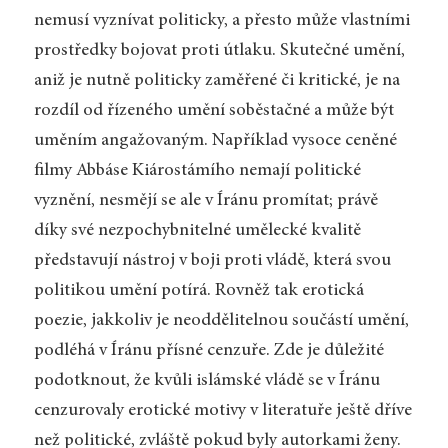
nemusí vyznívat politicky, a přesto může vlastními
prostředky bojovat proti útlaku. Skutečné umění,
aniž je nutně politicky zaměřené či kritické, je na
rozdíl od řízeného umění soběstačné a může být
uměním angažovaným. Například vysoce ceněné
filmy Abbáse Kiárostámího nemají politické
vyznění, nesmějí se ale v Íránu promítat; právě
díky své nezpochybnitelné umělecké kvalitě
představují nástroj v boji proti vládě, která svou
politikou umění potírá. Rovněž tak erotická
poezie, jakkoliv je neoddělitelnou součástí umění,
podléhá v Íránu přísné cenzuře. Zde je důležité
podotknout, že kvůli islámské vládě se v Íránu
cenzurovaly erotické motivy v literatuře ještě dříve
než politické, zvláště pokud byly autorkami ženy.