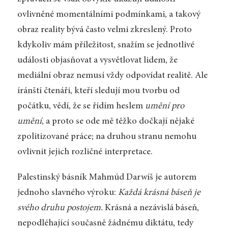
ovlivněné momentálními podmínkami, a takový
obraz reality bývá často velmi zkreslený. Proto
kdykoliv mám příležitost, snažím se jednotlivé
události objasňovat a vysvětlovat lidem, že
mediální obraz nemusí vždy odpovídat realitě. Ale
íránští čtenáři, kteří sledují mou tvorbu od
počátku, vědí, že se řídím heslem
umění pro
umění
, a proto se ode mě těžko dočkají nějaké
zpolitizované práce; na druhou stranu nemohu
ovlivnit jejich rozličné interpretace.
Palestinský básník Mahmúd Darwíš je autorem
jednoho slavného výroku:
Každá krásná báseň je
svého druhu postojem.
Krásná a nezávislá báseň,
nepodléhající současně žádnému diktátu, tedy