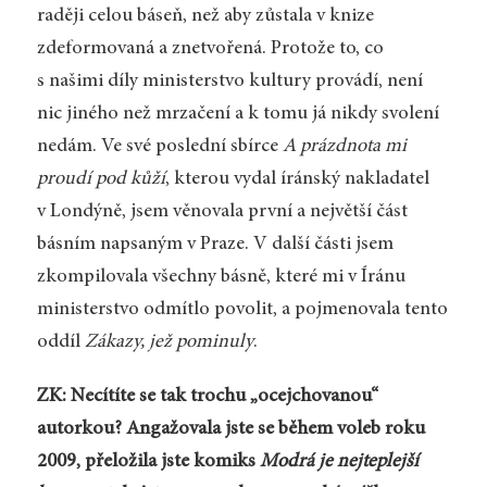
raději celou báseň, než aby zůstala v knize
zdeformovaná a znetvořená. Protože to, co
s našimi díly ministerstvo kultury provádí, není
nic jiného než mrzačení a k tomu já nikdy svolení
nedám. Ve své poslední sbírce
A prázdnota mi
proudí pod kůží
, kterou vydal íránský nakladatel
v Londýně, jsem věnovala první a největší část
básním napsaným v Praze. V další části jsem
zkompilovala všechny básně, které mi v Íránu
ministerstvo odmítlo povolit, a pojmenovala tento
oddíl
Zákazy, jež pominuly
.
ZK: Necítíte se tak trochu „ocejchovanou“
autorkou? Angažovala jste se během voleb roku
2009, přeložila jste komiks
Modrá je nejteplejší