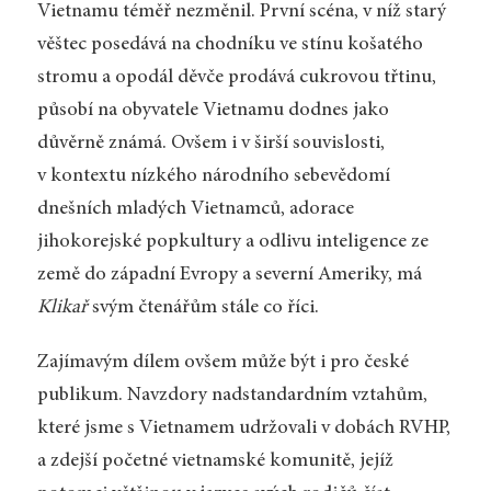
Vietnamu téměř nezměnil. První scéna, v níž starý
věštec posedává na chodníku ve stínu košatého
stromu a opodál děvče prodává cukrovou třtinu,
působí na obyvatele Vietnamu dodnes jako
důvěrně známá. Ovšem i v širší souvislosti,
v kontextu nízkého národního sebevědomí
dnešních mladých Vietnamců, adorace
jihokorejské popkultury a odlivu inteligence ze
země do západní Evropy a severní Ameriky, má
Klikař
svým čtenářům stále co říci.
Zajímavým dílem ovšem může být i pro české
publikum. Navzdory nadstandardním vztahům,
které jsme s Vietnamem udržovali v dobách RVHP,
a zdejší početné vietnamské komunitě, jejíž