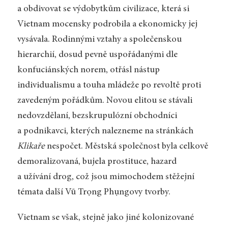
a obdivovat se výdobytkům civilizace, která si
Vietnam mocensky podrobila a ekonomicky jej
vysávala. Rodinnými vztahy a společenskou
hierarchií, dosud pevně uspořádanými dle
konfuciánských norem, otřásl nástup
individualismu a touha mládeže po revoltě proti
zavedeným pořádkům. Novou elitou se stávali
nedovzdělaní, bezskrupulózní obchodníci
a podnikavci, kterých nalezneme na stránkách
Klikaře
nespočet. Městská společnost byla celkově
demoralizovaná, bujela prostituce, hazard
a užívání drog, což jsou mimochodem stěžejní
témata další Vũ Trọng Phụngovy tvorby.
Vietnam se však, stejně jako jiné kolonizované