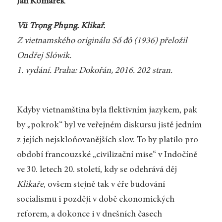
Jan Komárek
Vũ Trọng Phụng. Klikař.
Z vietnamského originálu
Số đỏ
(1936) přeložil
Ondřej Slówik.
1. vydání. Praha: Dokořán, 2016. 202 stran.
Kdyby vietnamština byla flektivním jazykem, pak
by „pokrok“ byl ve veřejném diskursu jistě jedním
z jejích nejskloňovanějších slov. To by platilo pro
období francouzské „civilizační mise“ v Indočíně
ve 30. letech 20. století, kdy se odehrává děj
Klikaře
, ovšem stejně tak v éře budování
socialismu i později v době ekonomických
reforem, a dokonce i v dnešních časech