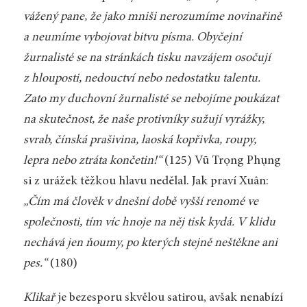
vážený pane, že jako mniši nerozumíme novinařině
a neumíme vybojovat bitvu písma. Obyčejní
žurnalisté se na stránkách tisku navzájem osočují
z hlouposti, nedouctví nebo nedostatku talentu.
Zato my duchovní žurnalisté se nebojíme poukázat
na skutečnost, že naše protivníky sužují vyrážky,
svrab, čínská prašivina, laoská kopřivka, roupy,
lepra nebo ztráta končetin!“
(125) Vũ Trọng Phụng
si z urážek těžkou hlavu nedělal. Jak praví Xuân:
„Čím má člověk v dnešní době vyšší renomé ve
společnosti, tím víc hnoje na něj tisk kydá. V klidu
nechává jen ňoumy, po kterých stejně neštěkne ani
pes.“
(180)
Klikař
je bezesporu skvělou satirou, avšak nenabízí