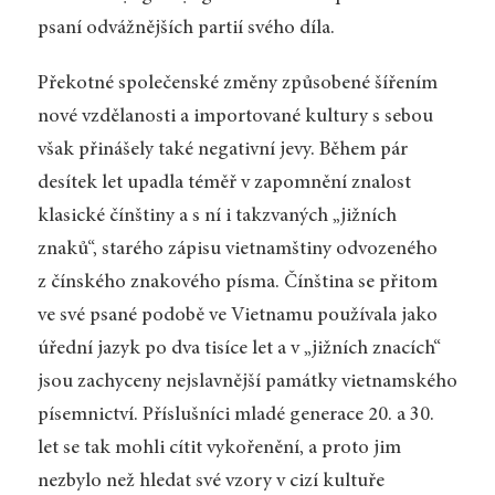
psaní odvážnějších partií svého díla.
Překotné společenské změny způsobené šířením
nové vzdělanosti a importované kultury s sebou
však přinášely také negativní jevy. Během pár
desítek let upadla téměř v zapomnění znalost
klasické čínštiny a s ní i takzvaných „jižních
znaků“, starého zápisu vietnamštiny odvozeného
z čínského znakového písma. Čínština se přitom
ve své psané podobě ve Vietnamu používala jako
úřední jazyk po dva tisíce let a v „jižních znacích“
jsou zachyceny nejslavnější památky vietnamského
písemnictví. Příslušníci mladé generace 20. a 30.
let se tak mohli cítit vykořenění, a proto jim
nezbylo než hledat své vzory v cizí kultuře