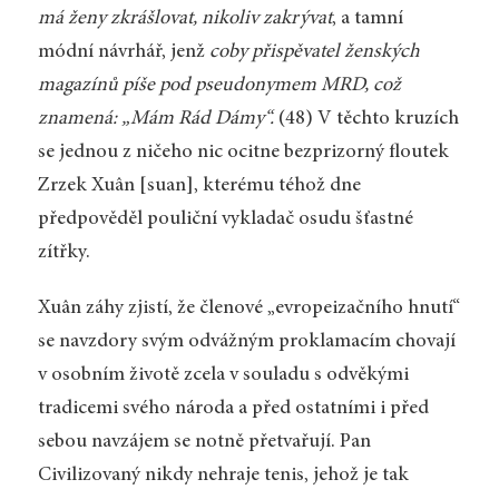
má ženy zkrášlovat, nikoliv zakrývat
, a tamní
módní návrhář, jenž
coby přispěvatel ženských
magazínů píše pod pseudonymem MRD, což
znamená: „Mám Rád Dámy“.
(48) V těchto kruzích
se jednou z ničeho nic ocitne bezprizorný floutek
Zrzek Xuân [suan], kterému téhož dne
předpověděl pouliční vykladač osudu šťastné
zítřky.
Xuân záhy zjistí, že členové „evropeizačního hnutí“
se navzdory svým odvážným proklamacím chovají
v osobním životě zcela v souladu s odvěkými
tradicemi svého národa a před ostatními i před
sebou navzájem se notně přetvařují. Pan
Civilizovaný nikdy nehraje tenis, jehož je tak