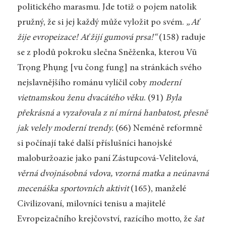
politického marasmu. Jde totiž o pojem natolik
pružný, že si jej každý může vyložit po svém.
„Ať
žije evropeizace! Ať žijí gumová prsa!“
(158) raduje
se z plodů pokroku slečna Sněženka, kterou Vũ
Trọng Phụng [vu čong fung] na stránkách svého
nejslavnějšího románu vylíčil coby
moderní
vietnamskou ženu dvacátého věku
. (91)
Byla
překrásná a vyzařovala z ní mírná hanbatost, přesně
jak velely moderní trendy.
(66) Neméně reformně
si počínají také další příslušníci hanojské
maloburžoazie jako paní Zástupcová-Velitelová,
věrná dvojnásobná vdova, vzorná matka a neúnavná
mecenáška sportovních aktivit
(165), manželé
Civilizovaní, milovníci tenisu a majitelé
Evropeizačního krejčovství, razícího motto, že
šat