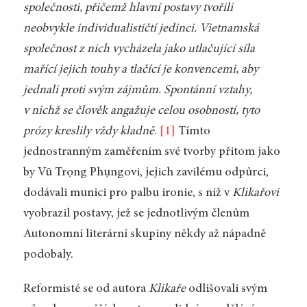
společnosti, přičemž hlavní postavy tvořili
neobvykle individualističtí jedinci. Vietnamská
společnost z nich vycházela jako utlačující síla
mařící jejich touhy a tlačící je konvencemi, aby
jednali proti svým zájmům. Spontánní vztahy,
v nichž se člověk angažuje celou osobností, tyto
prózy kreslily vždy kladně
.
[1]
Tímto
jednostranným zaměřením své tvorby přitom jako
by Vũ Trọng Phụngovi, jejich zavilému odpůrci,
dodávali munici pro palbu ironie, s níž v
Klikařovi
vyobrazil postavy, jež se jednotlivým členům
Autonomní literární skupiny někdy až nápadně
podobaly.
Reformisté se od autora
Klikaře
odlišovali svým