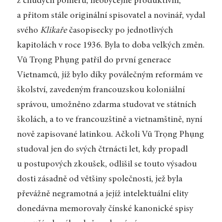
z chudých poměrů, neobyčejně produktivní,
a přitom stále originální spisovatel a novinář, vydal
svého
Klikaře
časopisecky po jednotlivých
kapitolách v roce 1936. Byla to doba velkých změn.
Vũ Trọng Phụng patřil do první generace
Vietnamců, jíž bylo díky poválečným reformám ve
školství, zavedeným francouzskou koloniální
správou, umožněno zdarma studovat ve státních
školách, a to ve francouzštině a vietnamštině, nyní
nově zapisované latinkou. Ačkoli Vũ Trọng Phụng
studoval jen do svých čtrnácti let, kdy propadl
u postupových zkoušek, odlišil se touto výsadou
dosti zásadně od většiny společnosti, jež byla
převážně negramotná a jejíž intelektuální elity
donedávna memorovaly čínské kanonické spisy