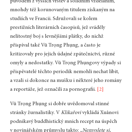
původem z vyšších vrstev a solidním vzděláním,
mnohdy též korunovaným titulem získaným na
studiích ve Francii. Sdružovali se kolem
prestižních literárních časopisů, jež sváděly
nelítostný boj s levnějšími plátky, do nichž
přispíval také Vũ Trọng Phụng, a často je
kritizovaly pro jejich údajné zpátečnictví, různé
omyly a nedostatky. Vũ Trọng Phụngovy výpady si
přispěvatelé těchto periodik nemohli nechat líbit,
a vzali si dokonce na mušku i některé jeho romány
a reportáže, jež označili za pornografii.
[2]
Vũ Trọng Phụng si dobře uvědomoval stinné
stránky žurnalistiky. V
Klikařovi
vykládá Xuânovi
podnikavý buddhistický mnich recept na úspěch
v novinářském průmyslu takto: „
Nemyslete si,