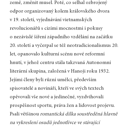
země, změnit musel. Poté, co selhal ozbrojený
odpor organizovaný kolem královského dvora
v 19. století, vyjednávání vietnamských
revolucionářů s cizími mocnostmi i pokusy
o nezávislé šíření západního vzdělání na začátku
20. století a vyčerpal se též neotradicionalismus 20.
let, opanovalo kulturní scénu nové reformní
hnutí, v jehož centru stála takzvaná Autonomní
literární skupina, založená v Hanoji roku 1932.
Jejími členy byli různí umělci, především
spisovatelé a novináři, kteří ve svých textech
opěvovali vše nové a jedinečné, vyzdvihovali
prospěšnost sportu, práva žen a lidovost projevu.
Psali většinou
romantická dílka soustředěná hlavně
na vykreslení osudů jednotlivce ve stávající