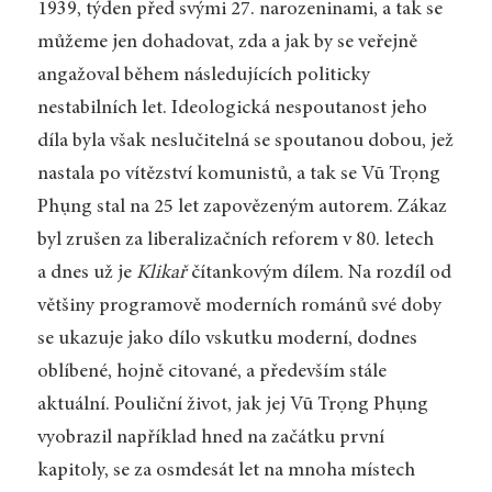
1939, týden před svými 27. narozeninami, a tak se
můžeme jen dohadovat, zda a jak by se veřejně
angažoval během následujících politicky
nestabilních let. Ideologická nespoutanost jeho
díla byla však neslučitelná se spoutanou dobou, jež
nastala po vítězství komunistů, a tak se Vũ Trọng
Phụng stal na 25 let zapovězeným autorem. Zákaz
byl zrušen za liberalizačních reforem v 80. letech
a dnes už je
Klikař
čítankovým dílem. Na rozdíl od
většiny programově moderních románů své doby
se ukazuje jako dílo vskutku moderní, dodnes
oblíbené, hojně citované, a především stále
aktuální. Pouliční život, jak jej Vũ Trọng Phụng
vyobrazil například hned na začátku první
kapitoly, se za osmdesát let na mnoha místech