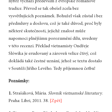
nýbrž vychází především z evropské románové
tradice. Převod se tak obešel zcela bez
vysvětlujících poznámek. Bohužel však zůstal i bez
předmluvy a doslovu, což je také důvod, proč byly
některé skutečnosti, jejichž znalost může
napomoci plnějšímu porozumění dílu, uvedeny
v této recenzi. Překlad vietnamisty Ondřeje
Slówika je erudovaný a zároveň velice čtivý, což
dokládá také čestné uznání, jehož se textu dostalo
v Soutěži Jiřího Levého. Tedy příjemnou četbu!
Poznámky:
1.
Strašáková, Mária.
Slovník vietnamské literatury
.
Praha: Libri, 2011. 38.
[Zpět]