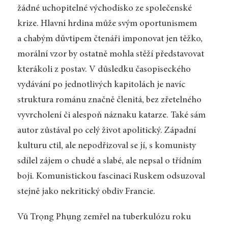
žádné uchopitelné východisko ze společenské
krize. Hlavní hrdina může svým oportunismem
a chabým důvtipem čtenáři imponovat jen těžko,
morální vzor by ostatně mohla stěží představovat
kterákoli z postav. V důsledku časopiseckého
vydávání po jednotlivých kapitolách je navíc
struktura románu značně členitá, bez zřetelného
vyvrcholení či alespoň náznaku katarze. Také sám
autor zůstával po celý život apolitický. Západní
kulturu ctil, ale nepodřizoval se jí, s komunisty
sdílel zájem o chudé a slabé, ale nepsal o třídním
boji. Komunistickou fascinaci Ruskem odsuzoval
stejně jako nekritický obdiv Francie.
Vũ Trọng Phụng zemřel na tuberkulózu roku