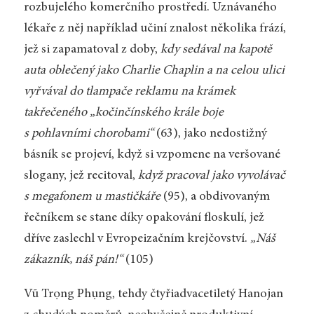
rozbujelého komerčního prostředí. Uznávaného
lékaře z něj například učiní znalost několika frází,
jež si zapamatoval z doby,
kdy sedával na kapotě
auta oblečený jako Charlie Chaplin a na celou ulici
vyřvával do tlampače reklamu na krámek
takřečeného „kočinčínského krále boje
s pohlavními chorobami“
(63), jako nedostižný
básník se projeví, když si vzpomene na veršované
slogany, jež recitoval,
když pracoval jako vyvolávač
s megafonem u mastičkáře
(95), a obdivovaným
řečníkem se stane díky opakování floskulí, jež
dříve zaslechl v Evropeizačním krejčovství.
„Náš
zákazník, náš pán!“
(105)
Vũ Trọng Phụng, tehdy čtyřiadvacetiletý Hanojan