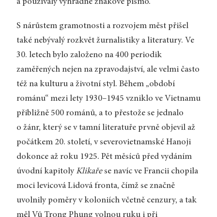
a používaly výhradně znakové písmo.
S nárůstem gramotnosti a rozvojem měst přišel
také nebývalý rozkvět žurnalistiky a literatury. Ve
30. letech bylo založeno na 400 periodik
zaměřených nejen na zpravodajství, ale velmi často
též na kulturu a životní styl. Během „období
románu“ mezi lety 1930–1945 vzniklo ve Vietnamu
přibližně 500 románů, a to přestože se jednalo
o žánr, který se v tamní literatuře prvně objevil až
počátkem 20. století, v severovietnamské Hanoji
dokonce až roku 1925. Pět měsíců před vydáním
úvodní kapitoly
Klikaře
se navíc ve Francii chopila
moci levicová Lidová fronta, čímž se značně
uvolnily poměry v koloniích včetně cenzury, a tak
měl Vũ Trọng Phụng volnou ruku i při