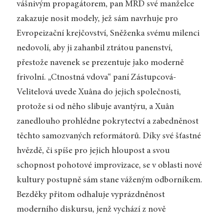
vášnivým propagátorem, pan MRD své manželce
zakazuje nosit modely, jež sám navrhuje pro
Evropeizační krejčovství, Sněženka svému milenci
nedovolí, aby ji zahanbil ztrátou panenství,
přestože navenek se prezentuje jako moderně
frivolní. „Ctnostná vdova“ paní Zástupcová-
Velitelová uvede Xuâna do jejich společnosti,
protože si od něho slibuje avantýru, a Xuân
zanedlouho prohlédne pokrytectví a zabedněnost
těchto samozvaných reformátorů. Díky své šťastné
hvězdě, či spíše pro jejich hloupost a svou
schopnost pohotové improvizace, se v oblasti nové
kultury postupně sám stane váženým odborníkem.
Bezděky přitom odhaluje vyprázdněnost
moderního diskursu, jenž vychází z nově