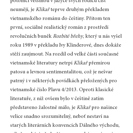
potomci většinou v jazyce svých rodičů číst
neumějí, je
Klikař
teprve druhým překladem
vietnamského románu do češtiny. Přitom ten
první, sociálně realistický román z prostředí
revolučních buněk
Rozbité břehy
, který u nás vyšel
roku 1989 v překladu Ivy Klinderové, dnes dokáže
stěží zaujmout. Na rozdíl od velké části současné
vietnamské literatury netrpí
Klikař
přemírou
patosu a levnou sentimentalitou, což je nešvar
patrný i v některých povídkách přeložených pro
vietnamské číslo Plavu 4/2013. Oproti klasické
literatuře, z níž ovšem bylo v češtině zatím
představeno žalostně málo, je
Klikař
pro našince
velice snadno srozumitelný, neboť nestaví na
starých literárních konvencích Dálného východu,