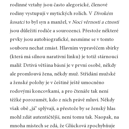
rodinné vztahy jsou často alegorické, členové
rodiny vystupují v mytických rolích. V
Divokém
kosatci
to byl syn a manžel, v
Noci věrnosti a ctnosti
jsou důležití rodiče a sourozenci. Přestože některé
prvky jsou autobiografické, nesmíme se v tomto
souboru nechat zmást. Hlavním vypravěčem sbírky
(která má silnou narativní linku) je totiž stárnoucí
malíř. Drtivá většina básní je v první osobě, někdy
ale promlouvá žena, někdy muž. Střídání mužské
a ženské polohy je v češtině ještě umocněno
rodovými koncovkami, a pro čtenáře tak není
těžké porozumět, kdo z nich právě mluví. Někdy
však obě „já“ splývají, a přestože by se ženský hlas
mohl zdát autentičtější, není tomu tak. Naopak, na
mnoha místech se zdá, že Glücková zpochybňuje