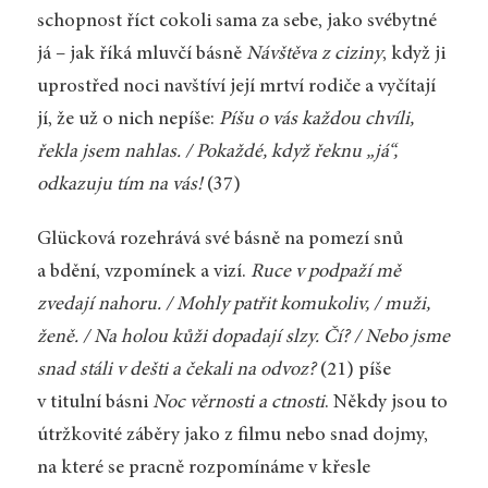
schopnost říct cokoli sama za sebe, jako svébytné
já – jak říká mluvčí básně
Návštěva z ciziny
, když ji
uprostřed noci navštíví její mrtví rodiče a vyčítají
jí, že už o nich nepíše:
Píšu o vás každou chvíli,
řekla jsem nahlas. / Pokaždé, když řeknu „já“,
odkazuju tím na vás!
(37)
Glücková rozehrává své básně na pomezí snů
a bdění, vzpomínek a vizí.
Ruce v podpaží mě
zvedají nahoru. / Mohly patřit komukoliv, / muži,
ženě. / Na holou kůži dopadají slzy. Čí? / Nebo jsme
snad stáli v dešti a čekali na odvoz?
(21) píše
v titulní básni
Noc věrnosti a ctnosti
. Někdy jsou to
útržkovité záběry jako z filmu nebo snad dojmy,
na které se pracně rozpomínáme v křesle