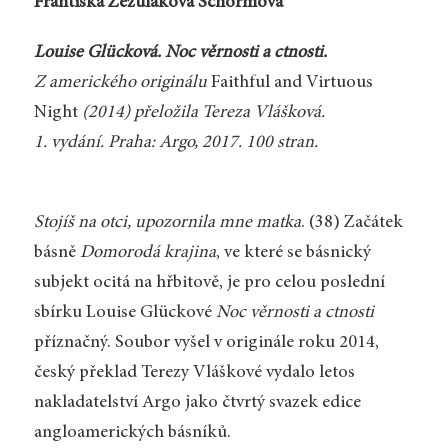
Františka Zezuláková Schormová
Louise Glücková. Noc věrnosti a ctnosti.
Z amerického originálu
Faithful and Virtuous
Night
(2014) přeložila Tereza Vlášková.
1. vydání. Praha: Argo, 2017. 100 stran.
Stojíš na otci, upozornila mne matka
. (38) Začátek
básně
Domorodá krajina
, ve které se básnický
subjekt ocitá na hřbitově, je pro celou poslední
sbírku Louise Glückové
Noc věrnosti a ctnosti
příznačný. Soubor vyšel v originále roku 2014,
český překlad Terezy Vláškové vydalo letos
nakladatelství Argo jako čtvrtý svazek edice
angloamerických básníků.