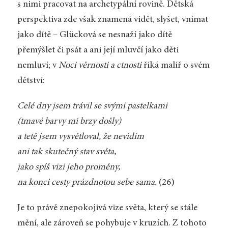
s nimi pracovat na archetypální rovině. Dětská
perspektiva zde však znamená vidět, slyšet, vnímat
jako dítě – Glücková se nesnaží jako dítě
přemýšlet či psát a ani její mluvčí jako děti
nemluví; v
Noci věrnosti a ctnosti
říká malíř o svém
dětství:
Celé dny jsem trávil se svými pastelkami
(tmavé barvy mi brzy došly)
a tetě jsem vysvětloval, že nevidím
ani tak skutečný stav světa,
jako spíš vizi jeho proměny,
na konci cesty prázdnotou sebe sama.
(26)
Je to právě znepokojivá vize světa, který se stále
mění, ale zároveň se pohybuje v kruzích. Z tohoto