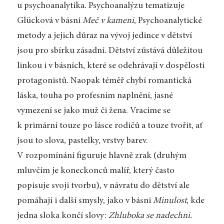
u psychoanalytika. Psychoanalýzu tematizuje
Glücková v básni
Meč v kameni
, Psychoanalytické
metody a jejich důraz na vývoj jedince v dětství
jsou pro sbírku zásadní. Dětství zůstává důležitou
linkou i v básních, které se odehrávají v dospělosti
protagonistů. Naopak téměř chybí romantická
láska, touha po profesním naplnění, jasné
vymezení se jako muž či žena. Vracíme se
k primární touze po lásce rodičů a touze tvořit, ať
jsou to slova, pastelky, vrstvy barev.
V rozpomínání figuruje hlavně zrak (druhým
mluvčím je koneckonců malíř, který často
popisuje svoji tvorbu), v návratu do dětství ale
pomáhají i další smysly, jako v básni
Minulost
, kde
jedna sloka končí slovy:
Zhluboka se nadechni.