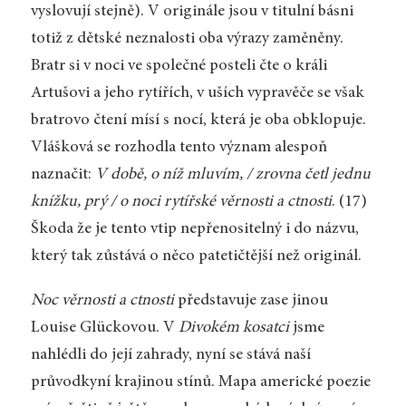
vyslovují stejně). V originále jsou v titulní básni
totiž z dětské neznalosti oba výrazy zaměněny.
Bratr si v noci ve společné posteli čte o králi
Artušovi a jeho rytířích, v uších vypravěče se však
bratrovo čtení mísí s nocí, která je oba obklopuje.
Vlášková se rozhodla tento význam alespoň
naznačit:
V době, o níž mluvím, / zrovna četl jednu
knížku, prý / o noci rytířské věrnosti a ctnosti
. (17)
Škoda že je tento vtip nepřenositelný i do názvu,
který tak zůstává o něco patetičtější než originál.
Noc věrnosti a ctnosti
představuje zase jinou
Louise Glückovou. V
Divokém kosatci
jsme
nahlédli do její zahrady, nyní se stává naší
průvodkyní krajinou stínů. Mapa americké poezie