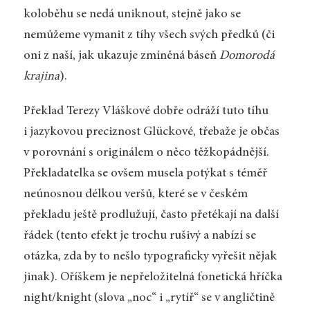
koloběhu se nedá uniknout, stejně jako se
nemůžeme vymanit z tíhy všech svých předků (či
oni z naší, jak ukazuje zmíněná báseň
Domorodá
krajina
).
Překlad Terezy Vláškové dobře odráží tuto tíhu
i jazykovou preciznost Glückové, třebaže je občas
v porovnání s originálem o něco těžkopádnější.
Překladatelka se ovšem musela potýkat s téměř
neúnosnou délkou veršů, které se v českém
překladu ještě prodlužují, často přetékají na další
řádek (tento efekt je trochu rušivý a nabízí se
otázka, zda by to nešlo typograficky vyřešit nějak
jinak). Oříškem je nepřeložitelná fonetická hříčka
night/knight (slova „noc“ i „rytíř“ se v angličtině