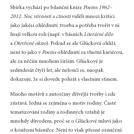
Sbírka vychází po bilanční knize
Poems 1962–
2012. Noc věrnosti a ctnosti
viděli mnozí kritici
jako jakési ohlédnutí: tvorba a potřeba tvořit v ní
hrají velkou roli (např. v básních
Literární dílo
a
Otevřené okno
). Pokud se ale Glücková ohlíží,
není to jako v
Poems
ohlédnutí za vlastní kariérou,
ale za něčím mnohem širším. Glückové je
sedmdesát čtyři let, ale neloučí se, naopak
dokazuje, že si dovede pohrát s vlastním stínem.
Mnoho motivů z autorčiny dřívější tvorby i zde
zůstává. Jedná se zejména o motiv rodiny. Časté
tematizování rodiny a rodinných vztahů je
mnohdy důvodem, proč se o Glückové mluví jako
o konfesní básnířce. Není to však přesné označení: