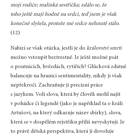
moji rodiče; malinká sestřička; zdálo se, že
toho ještě mají hodně na srdci, teď jsem je však
konečně slyšela, protože mé srdce nehnutě stálo.
(12)
Nabízí se však otázka, jestli je do
království smrti
možno vstoupit beztrestně. Je ještě možné psát
o poutnících, hvězdách, rytířích? Glücková zdatně
balancuje na hranici sentimentality, nikdy ji však
nepřekročí. Zachraňuje ji precizní práce
s jazykem. Volí slova, která by člověk mohl najít
v pohádce či legendě (jako je například ta o králi
Artušovi, na který odkazuje název sbírky), slova,
která se v dospělém rejstříku příliš nevyskytují. Je
to právě dětská perspektiva, která jí dovoluje