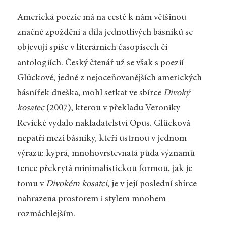
Americká poezie má na cestě k nám většinou
značné zpoždění a díla jednotlivých básníků se
objevují spíše v literárních časopisech či
antologiích. Český čtenář už se však s poezií
Glückové, jedné z nejoceňovanějších amerických
básnířek dneška, mohl setkat ve sbírce
Divoký
kosatec
(2007), kterou v překladu Veroniky
Revické vydalo nakladatelství Opus. Glücková
nepatří mezi básníky, kteří ustrnou v jednom
výrazu: kyprá, mnohovrstevnatá půda významů
tence překrytá minimalistickou formou, jak je
tomu v
Divokém kosatci
, je v její poslední sbírce
nahrazena prostorem i stylem mnohem
rozmáchlejším.