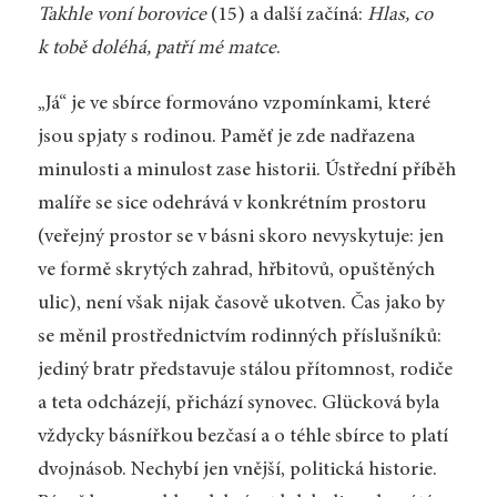
Takhle voní borovice
(15) a další začíná:
Hlas, co
k tobě doléhá, patří mé matce
.
„Já“ je ve sbírce formováno vzpomínkami, které
jsou spjaty s rodinou. Paměť je zde nadřazena
minulosti a minulost zase historii. Ústřední příběh
malíře se sice odehrává v konkrétním prostoru
(veřejný prostor se v básni skoro nevyskytuje: jen
ve formě skrytých zahrad, hřbitovů, opuštěných
ulic), není však nijak časově ukotven. Čas jako by
se měnil prostřednictvím rodinných příslušníků:
jediný bratr představuje stálou přítomnost, rodiče
a teta odcházejí, přichází synovec. Glücková byla
vždycky básnířkou bezčasí a o téhle sbírce to platí
dvojnásob. Nechybí jen vnější, politická historie.