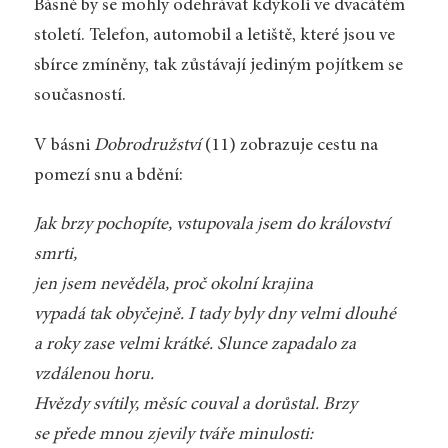
Básně by se mohly odehrávat kdykoli ve dvacátém
století. Telefon, automobil a letiště, které jsou ve
sbírce zmíněny, tak zůstávají jediným pojítkem se
současností.
V básni
Dobrodružství
(11) zobrazuje cestu na
pomezí snu a bdění:
Jak brzy pochopíte, vstupovala jsem do království
smrti,
jen jsem nevěděla, proč okolní krajina
vypadá tak obyčejně. I tady byly dny velmi dlouhé
a roky zase velmi krátké. Slunce zapadalo za
vzdálenou horu.
Hvězdy svítily, měsíc couval a dorůstal. Brzy
se přede mnou zjevily tváře minulosti: