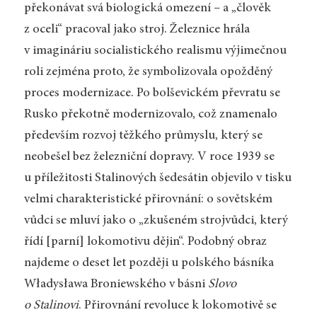
překonávat svá biologická omezení – a „člověk
z oceli“ pracoval jako stroj. Železnice hrála
v imagináriu socialistického realismu výjimečnou
roli zejména proto, že symbolizovala opožděný
proces modernizace. Po bolševickém převratu se
Rusko překotně modernizovalo, což znamenalo
především rozvoj těžkého průmyslu, který se
neobešel bez železniční dopravy. V roce 1939 se
u příležitosti Stalinových šedesátin objevilo v tisku
velmi charakteristické přirovnání: o sovětském
vůdci se mluví jako o „zkušeném strojvůdci, který
řídí [parní] lokomotivu dějin“. Podobný obraz
najdeme o deset let později u polského básníka
Władysława Broniewského v básni
Slovo
o Stalinovi
. Přirovnání revoluce k lokomotivě se