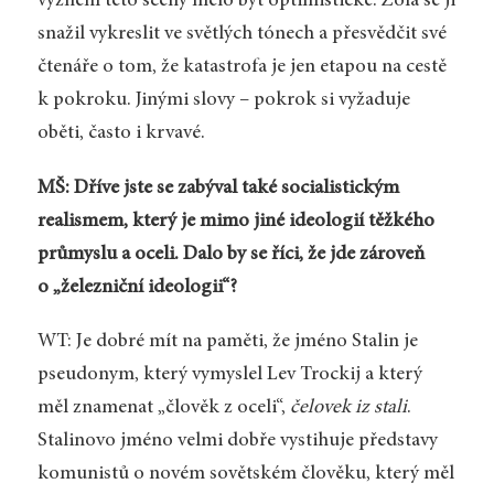
vyznění této scény mělo být optimistické: Zola se ji
snažil vykreslit ve světlých tónech a přesvědčit své
čtenáře o tom, že katastrofa je jen etapou na cestě
k pokroku. Jinými slovy – pokrok si vyžaduje
oběti, často i krvavé.
MŠ: Dříve jste se zabýval také socialistickým
realismem, který je mimo jiné ideologií těžkého
průmyslu a oceli. Dalo by se říci, že jde zároveň
o „železniční ideologii“?
WT: Je dobré mít na paměti, že jméno Stalin je
pseudonym, který vymyslel Lev Trockij a který
měl znamenat „člověk z oceli“,
čelovek iz stali
.
Stalinovo jméno velmi dobře vystihuje představy
komunistů o novém sovětském člověku, který měl