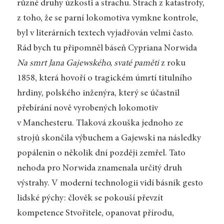
různé druhy úzkosti a strachu. Strach z katastrofy,
z toho, že se parní lokomotiva vymkne kontrole,
byl v literárních textech vyjadřován velmi často.
Rád bych tu připomněl báseň Cypriana Norwida
Na smrt Jana Gajewského, svaté paměti
z roku
1858, která hovoří o tragickém úmrtí titulního
hrdiny, polského inženýra, který se účastnil
přebírání nově vyrobených lokomotiv
v Manchesteru. Tlaková zkouška jednoho ze
strojů skončila výbuchem a Gajewski na následky
popálenin o několik dní později zemřel. Tato
nehoda pro Norwida znamenala určitý druh
výstrahy. V moderní technologii vidí básník gesto
lidské pýchy: člověk se pokouší převzít
kompetence Stvořitele, opanovat přírodu,