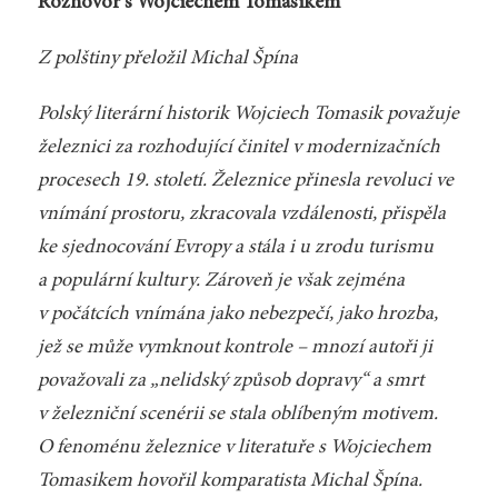
Rozhovor s Wojciechem Tomasikem
Z polštiny přeložil Michal Špína
Polský literární historik Wojciech Tomasik považuje
železnici za rozhodující činitel v modernizačních
procesech 19. století. Železnice přinesla revoluci ve
vnímání prostoru, zkracovala vzdálenosti, přispěla
ke sjednocování Evropy a stála i u zrodu turismu
a populární kultury. Zároveň je však zejména
v počátcích vnímána jako nebezpečí, jako hrozba,
jež se může vymknout kontrole – mnozí autoři ji
považovali za „nelidský způsob dopravy“ a smrt
v železniční scenérii se stala oblíbeným motivem.
O fenoménu železnice v literatuře s Wojciechem
Tomasikem hovořil komparatista Michal Špína.