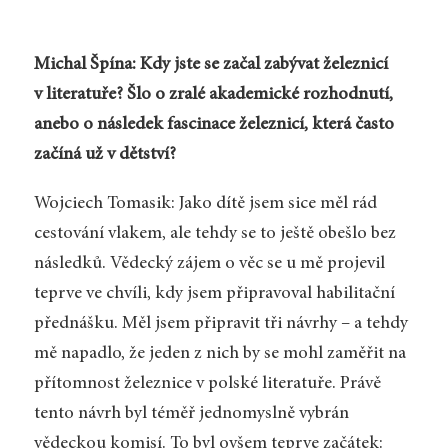
Michal Špína: Kdy jste se začal zabývat železnicí
v literatuře? Šlo o zralé akademické rozhodnutí,
anebo o následek fascinace železnicí, která často
začíná už v dětství?
Wojciech Tomasik: Jako dítě jsem sice měl rád
cestování vlakem, ale tehdy se to ještě obešlo bez
následků. Vědecký zájem o věc se u mě projevil
teprve ve chvíli, kdy jsem připravoval habilitační
přednášku. Měl jsem připravit tři návrhy – a tehdy
mě napadlo, že jeden z nich by se mohl zaměřit na
přítomnost železnice v polské literatuře. Právě
tento návrh byl téměř jednomyslně vybrán
vědeckou komisí. To byl ovšem teprve začátek: