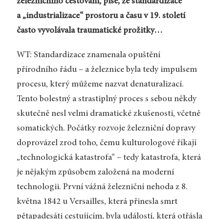
železničního cestování, píše, že standardizace
a „industrializace“ prostoru a času v 19. století
často vyvolávala traumatické prožitky…
WT: Standardizace znamenala opuštění
přírodního řádu – a železnice byla tedy impulsem
procesu, který můžeme nazvat denaturalizací.
Tento bolestný a strastiplný proces s sebou někdy
skutečně nesl velmi dramatické zkušenosti, včetně
somatických. Počátky rozvoje železniční dopravy
doprovázel zrod toho, čemu kulturologové říkají
„technologická katastrofa“ – tedy katastrofa, která
je nějakým způsobem založená na moderní
technologii. První vážná železniční nehoda z 8.
května 1842 u Versailles, která přinesla smrt
pětapadesáti cestujícím, byla událostí, která otřásla