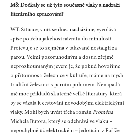
MŠ: Dočkaly se už tyto současné vlaky a nádraží
literárního zpracování?
WT: Situace, v níž se dnes nacházíme, vyvolává
spíše potřebu jakéhosi návratu do minulosti.
Projevuje se to zejména v takzvané nostalgii za
párou. Velmi pozoruhodným a dosud zřejmě
neprozkoumaným jevem je, že pokud hovoříme
o přítomnosti železnice v kultuře, máme na mysli
tradiční železnici s parním pohonem. Nenapadá
mě moc příkladů skutečně velké literatury, která
by se vázala k cestování novodobými elektrickými
vlaky. Mohl bych uvést třeba román
Proměna
Michela Butora, který se odehrává ve vlaku –
nepochybně už elektrickém – jedoucím z Paříže