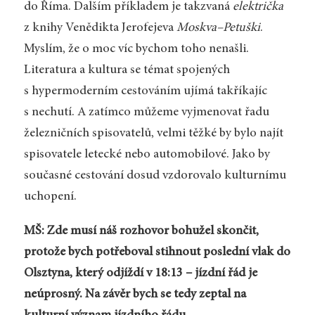
do Říma. Dalším příkladem je takzvaná
električka
z knihy Venědikta Jerofejeva
Moskva–Petuški
.
Myslím, že o moc víc bychom toho nenašli.
Literatura a kultura se témat spojených
s hypermoderním cestováním ujímá takříkajíc
s nechutí. A zatímco můžeme vyjmenovat řadu
železničních spisovatelů, velmi těžké by bylo najít
spisovatele letecké nebo automobilové. Jako by
současné cestování dosud vzdorovalo kulturnímu
uchopení.
MŠ: Zde musí náš rozhovor bohužel skončit,
protože bych potřeboval stihnout poslední vlak do
Olsztyna, který odjíždí v 18:13 – jízdní řád je
neúprosný. Na závěr bych se tedy zeptal na