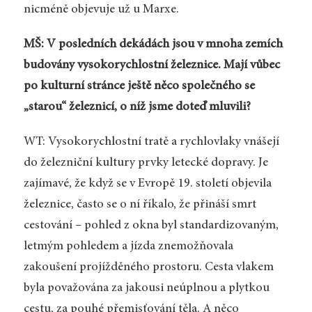
nicméně objevuje už u Marxe.
MŠ: V posledních dekádách jsou v mnoha zemích
budovány vysokorychlostní železnice. Mají vůbec
po kulturní stránce ještě něco společného se
„starou“ železnicí, o níž jsme doteď mluvili?
WT: Vysokorychlostní tratě a rychlovlaky vnášejí
do železniční kultury prvky letecké dopravy. Je
zajímavé, že když se v Evropě 19. století objevila
železnice, často se o ní říkalo, že přináší smrt
cestování – pohled z okna byl standardizovaným,
letmým pohledem a jízda znemožňovala
zakoušení projížděného prostoru. Cesta vlakem
byla považována za jakousi neúplnou a plytkou
cestu, za pouhé přemisťování těla. A něco