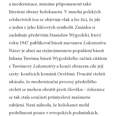
a modernizace, musíme připomenout také
literární obrazy holokaustu. V mnoha polských
svědectvích šoa se objevuje vlak a lze říci, že jde
o jeden z jeho klíčových symbolů. Zmínku si
zasluhuje především Stanisław Wygodzki, který
roku 1947 publikoval báseň nazvanou
Lokomotiva
.
Název je aluzí na stejnojmennou populární báseň
Juliana Tuwima; báseň Wygodzkého začíná citátem
z Tuwimovy
Lokomotivy
a končí obrazem cíle její
cesty: kouřících komínů Osvětimi. Dvacáté století
ukázalo, že modernizační procesy předešlého
století se mohou obrátit proti člověku – železnice
se tak stala součástí průmyslové mašinerie
zabíjení. Není náhoda, že holokaust mohl
proběhnout pouze v evropských podmínkách,