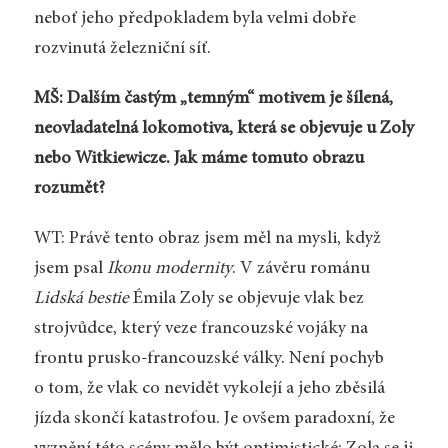
neboť jeho předpokladem byla velmi dobře
rozvinutá železniční síť.
MŠ: Dalším častým „temným“ motivem je šílená,
neovladatelná lokomotiva, která se objevuje u Zoly
nebo Witkiewicze. Jak máme tomuto obrazu
rozumět?
WT: Právě tento obraz jsem měl na mysli, když
jsem psal
Ikonu modernity
. V závěru románu
Lidská bestie
Émila Zoly se objevuje vlak bez
strojvůdce, který veze francouzské vojáky na
frontu prusko-francouzské války. Není pochyb
o tom, že vlak co nevidět vykolejí a jeho zběsilá
jízda skončí katastrofou. Je ovšem paradoxní, že