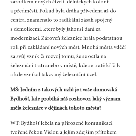
zárodkem nových čtvrtí, dělnických kolonií
a předměstí. Pokud byla dráha přivedena až do
centra, znamenalo to radikální zásah spojený
s demolicemi, které byly jakousi daní za
modernizaci. Zároveň železnice hrála podstatnou
roli při zakládání nových měst. Mnohá města vděčí
za svůj vznik či rozvoj tomu, že se octla na
železniční trati anebo v místě, kde se tratě křížily
a kde vznikal takzvaný železniční uzel.
MŠ: Jedním z takových uzlů je i vaše domovská
Bydhošť, kde probíhá náš rozhovor. Jaký význam
měla železnice v dějinách tohoto města?
WT: Bydhošť ležela na přirozené komunikaci
tvořené řekou Vislou a jejím zdejším přítokem