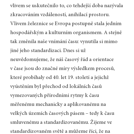
vlivem se uskutečnilo to, co tehdejší doba nazývala
zkracováním vzdáleností, anihilací prostoru.
Vlivem železnice se Evropa postupně stala jedním
hospodářským a kulturním organismem. A stejně
tak změnila naše vnímání času: vynutila si mimo
jiné jeho standardizaci. Dnes si už
neuvědomujeme, že náš časový řád a orientace
v čase jsou do značné míry výsledkem procesů,
které probíhaly od 40. let 19. století a jejichž
vyústěním byl přechod od lokálních časů
vymezovaných přírodními rytmy k času
měřenému mechanicky a aplikovanému na
velkých územích časových pásem – tedy k času
smluvenému a standardizovanému. Žijeme ve
standardizovaném světě a můžeme říci, že na