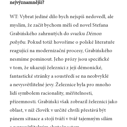
nejvýznamnější?
WT: Vybrat jediné dílo bych nejspíš nedovedl, ale
myslím, že začít bychom měli od novel Stefana
Grabińského zahrnutých do svazku
Démon
pohybu
. Pokud totiž hovoříme o polské literatuře
reagující na modernizační procesy, Grabińského
nesmíme pominout. Jeho prózy jsou specifické
v tom, že ukazují železnici z její démonické,
fantastické stránky a soustředí se na neobvyklé
a nevysvětlitelné jevy. Železnice byla pro mnoho
lidí symbolem racionality, měřitelnosti,
přízemnosti. Grabiński však zobrazil železnici jako
oblast, v níž člověk v určité chvíli přestává být
pánem situace a stojí tváří v tvář tajemným silám