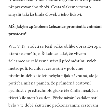
Kraszewského jsme vlastně degradováni do pozice
přepravovaného zboží. Cesta vlakem v tomto
smyslu takřka brala člověku jeho lidství.
MŠ: Jakým způsobem železnice proměnila vnímání
prostoru?
WT: V 19. století se těšil velké oblibě obraz Evropy,
která se smršťuje. Říkalo se také, že vlivem
železnice se celé země stávají předměstími svých
metropolí. Rychlost cestování v polovině
předminulého století nebyla nijak závratná, ale je
potřeba mít na paměti, že průměrná cestovní
rychlost v předtechnologické éře činila nějakých
třicet kilometrů za den. Překonávání vzdáleností
bylo v té době skutečně překonáváním: cestování