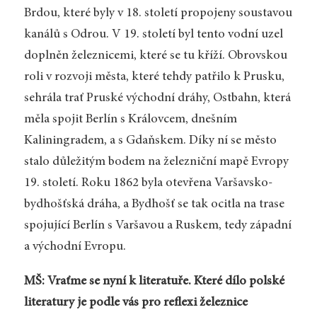
Brdou, které byly v 18. století propojeny soustavou
kanálů s Odrou. V 19. století byl tento vodní uzel
doplněn železnicemi, které se tu kříží. Obrovskou
roli v rozvoji města, které tehdy patřilo k Prusku,
sehrála trať Pruské východní dráhy, Ostbahn, která
měla spojit Berlín s Královcem, dnešním
Kaliningradem, a s Gdaňskem. Díky ní se město
stalo důležitým bodem na železniční mapě Evropy
19. století. Roku 1862 byla otevřena Varšavsko-
bydhošťská dráha, a Bydhošť se tak ocitla na trase
spojující Berlín s Varšavou a Ruskem, tedy západní
a východní Evropu.
MŠ: Vraťme se nyní k literatuře. Které dílo polské
literatury je podle vás pro reflexi železnice