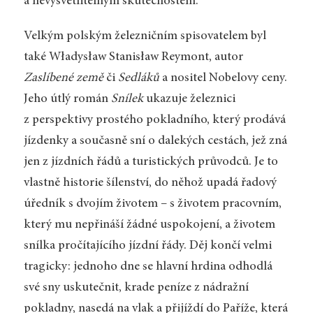
a nevysvětlitelným skutečnostem.
Velkým polským železničním spisovatelem byl
také Władysław Stanisław Reymont, autor
Zaslíbené země
či
Sedláků
a nositel Nobelovy ceny.
Jeho útlý román
Snílek
ukazuje železnici
z perspektivy prostého pokladního, který prodává
jízdenky a současně sní o dalekých cestách, jež zná
jen z jízdních řádů a turistických průvodců. Je to
vlastně historie šílenství, do něhož upadá řadový
úředník s dvojím životem – s životem pracovním,
který mu nepřináší žádné uspokojení, a životem
snílka pročítajícího jízdní řády. Děj končí velmi
tragicky: jednoho dne se hlavní hrdina odhodlá
své sny uskutečnit, krade peníze z nádražní
pokladny, nasedá na vlak a přijíždí do Paříže, která