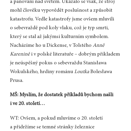
a panování nad světem. Ukázalo se však, že stroj
mohl člověku vypovědět poslušnost a způsobit
katastrofu. Vedle katastrofy jsme ovšem mluvili
o sebevraždě pod koly vlaku, což je typ smrti,
který se stal až jakýmsi kulturním symbolem.
Nacházíme ho u Dickense, v Tolstého
Anně
Karenině
i v polské literatuře – dobrým příkladem
je neúspěšný pokus o sebevraždu Stanisława
Wokulského, hrdiny románu
Loutka
Bolesława
Prusa.
MŠ: Myslím, že dostatek příkladů bychom našli
i ve 20. století…
WT: Ovšem, a pokud mluvíme o 20. století
a přidržíme se temné stránky železnice