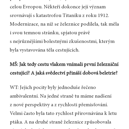
celou Evropou. Někteří dokonce její význam
srovnávají s katastrofou Titaniku z roku 1912.
Modernizace, na níž se železnice podílela, tak měla
i svou temnou stránku, spjatou právě
s nejrůznějšími bolestnými zkušenostmi, kterým
byla vystavována těla cestujících.
MŠ: Jak tedy cestu vlakem vnímali první železniční
cestující? A jaká svědectví přináší dobová beletrie?
WT: Jejich pocity byly jednoduše řečeno
ambivalentní. Na jedné straně tu máme nadšení
z nové perspektivy a z rychlosti přemisťování.
Velmi často byla tato rychlost přirovnávána k letu
ptáka. A na druhé straně železnice způsobovala