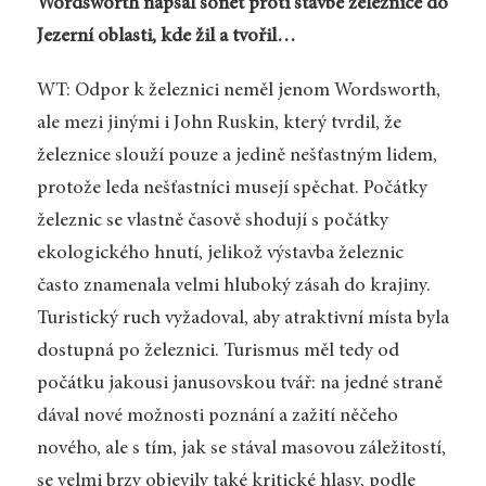
Wordsworth napsal sonet proti stavbě železnice do
Jezerní oblasti, kde žil a tvořil…
WT: Odpor k železnici neměl jenom Wordsworth,
ale mezi jinými i John Ruskin, který tvrdil, že
železnice slouží pouze a jedině nešťastným lidem,
protože leda nešťastníci musejí spěchat. Počátky
železnic se vlastně časově shodují s počátky
ekologického hnutí, jelikož výstavba železnic
často znamenala velmi hluboký zásah do krajiny.
Turistický ruch vyžadoval, aby atraktivní místa byla
dostupná po železnici. Turismus měl tedy od
počátku jakousi janusovskou tvář: na jedné straně
dával nové možnosti poznání a zažití něčeho
nového, ale s tím, jak se stával masovou záležitostí,
se velmi brzy objevily také kritické hlasy, podle