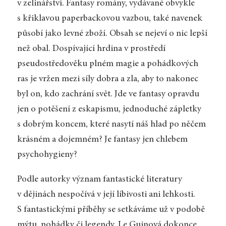
v zelinářství. Fantasy romány, vydávané obvykle
s křiklavou paperbackovou vazbou, také navenek
působí jako levné zboží. Obsah se nejeví o nic lepší
než obal. Dospívající hrdina v prostředí
pseudostředověku plném magie a pohádkových
ras je vržen mezi síly dobra a zla, aby to nakonec
byl on, kdo zachrání svět. Jde ve fantasy opravdu
jen o potěšení z eskapismu, jednoduché zápletky
s dobrým koncem, které nasytí náš hlad po něčem
krásném a dojemném? Je fantasy jen chlebem
psychohygieny?
Podle autorky význam fantastické literatury
v dějinách nespočívá v její líbivosti ani lehkosti.
S fantastickými příběhy se setkáváme už v podobě
mýtu, pohádky či legendy. Le Guinová dokonce