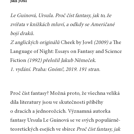
Jan Josl
Le Guinová, Ursula. Proč číst fantasy, jak to, že
zvířata v knížkách mluví, a odkdy se Američané
bojí draků.
Z anglických originálů
Cheek by Jowl
(2009) a
The
Language of Night: Essays on Fantasy and Science
Fiction
(1992) přeložil Jakub Němeček.
1. vydání. Praha: Gnóm!, 2019. 191 stran.
Proč číst fantasy? Možná proto, že všechna veliká
díla literatury jsou ve skutečnosti příběhy
o dracích a jednorožcích. Významná autorka
fantasy Ursula Le Guinová se ve svých populárně-
teoretických esejích ve sbírce
Proč číst fantasy, jak