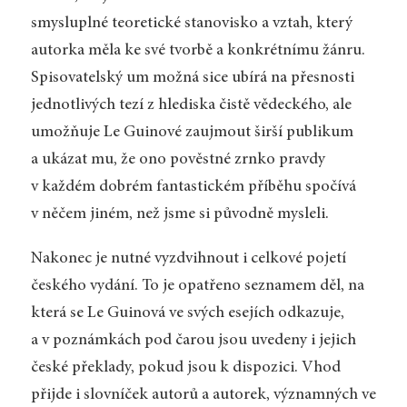
smysluplné teoretické stanovisko a vztah, který
autorka měla ke své tvorbě a konkrétnímu žánru.
Spisovatelský um možná sice ubírá na přesnosti
jednotlivých tezí z hlediska čistě vědeckého, ale
umožňuje Le Guinové zaujmout širší publikum
a ukázat mu, že ono pověstné zrnko pravdy
v každém dobrém fantastickém příběhu spočívá
v něčem jiném, než jsme si původně mysleli.
Nakonec je nutné vyzdvihnout i celkové pojetí
českého vydání. To je opatřeno seznamem děl, na
která se Le Guinová ve svých esejích odkazuje,
a v poznámkách pod čarou jsou uvedeny i jejich
české překlady, pokud jsou k dispozici. Vhod
přijde i slovníček autorů a autorek, významných ve