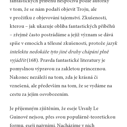
fantastických příběhů nespočívá podle autorky
v tom, že se nám podaří objevit Troju, ale
v prožitku z objevování tajemství. Zkušenosti,
kterou – jak ukazuje obliba fantastických příběhů
– zřejmě často postrádáme a jejíž význam se dává
spíše v emocích a tělesné zkušenosti, protože
jazyk
intelektu nedokáže tyto jiné druhy chápání plně
vyjádřit
(168). Pravda fantastické literatury je
pomyslnou výpravou za zakletou princeznou.
Nakonec nezáleží na tom, zda je krásná či
vznešená, ale především na tom, že se vydáme na
cestu za jejím osvobozením.
Je příjemným zjištěním, že eseje Ursuly Le
Guinové nejsou, přes svou populárně-teoretickou
formu, eseji naivními. Nacházíme v nich