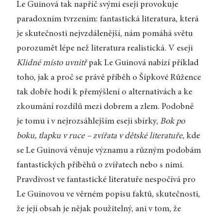
Le Guinová tak napříč svými eseji provokuje
paradoxním tvrzením: fantastická literatura, která
je skutečnosti nejvzdálenější, nám pomáhá světu
porozumět lépe než literatura realistická. V eseji
Klidné místo uvnitř
pak Le Guinová nabízí příklad
toho, jak a proč se právě příběh o Šípkové Růžence
tak dobře hodí k přemýšlení o alternativách a ke
zkoumání rozdílů mezi dobrem a zlem. Podobně
je tomu i v nejrozsáhlejším eseji sbírky,
Bok po
boku, tlapku v ruce – zvířata v dětské literatuře
, kde
se Le Guinová věnuje významu a různým podobám
fantastických příběhů o zvířatech nebo s nimi.
Pravdivost ve fantastické literatuře nespočívá pro
Le Guinovou ve věrném popisu faktů, skutečnosti,
že její obsah je nějak použitelný, ani v tom, že