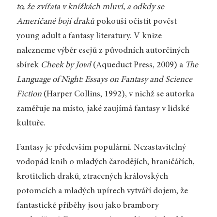
to, že zvířata v knížkách mluví, a odkdy se
Američané bojí draků
pokouší očistit pověst
young adult a fantasy literatury. V knize
nalezneme výběr esejů z původních autorčiných
sbírek
Cheek by Jowl
(Aqueduct Press, 2009) a
The
Language of Night: Essays on Fantasy and Science
Fiction
(Harper Collins, 1992), v nichž se autorka
zaměřuje na místo, jaké zaujímá fantasy v lidské
kultuře.
Fantasy je především populární. Nezastavitelný
vodopád knih o mladých čarodějích, hraničářích,
krotitelích draků, ztracených královských
potomcích a mladých upírech vytváří dojem, že
fantastické příběhy jsou jako brambory