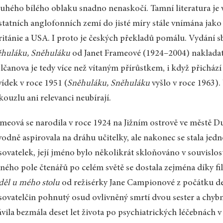
uhého bílého oblaku snadno nenaskočí. Tamní literatura je v
statních anglofonních zemí do jisté míry stále vnímána jako
ritánie a USA. I proto je českých překladů pomálu. Vydání 
ěhuláku, Sněhuláku
od Janet Frameové (1924–2004) nakladat
čanova je tedy více než vítaným přírůstkem, i když přichází
ídek v roce 1951 (
Sněhuláku, Sněhuláku
vyšlo v roce 1963).
kouzlu ani relevanci neubírají.
meová se narodila v roce 1924 na Jižním ostrově ve městě Du
odně aspirovala na dráhu učitelky, ale nakonec se stala je
sovatelek, její jméno bylo několikrát skloňováno v souvislos
ného pole čtenářů po celém světě se dostala zejména díky f
ěl u mého stolu
od režisérky Jane Campionové z počátku de
sovatelčin pohnutý osud ovlivněný smrtí dvou sester a chyb
ávila bezmála deset let života po psychiatrických léčebnách 