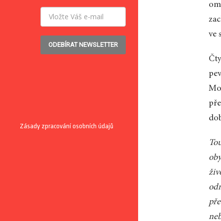
ome
zac
ve 
ODEBÍRAT NEWSLETTER
Čty
pev
Mol
pře
dob
Zásady zpracování osobních údajů
Tou
oby
živ
odm
pře
neb