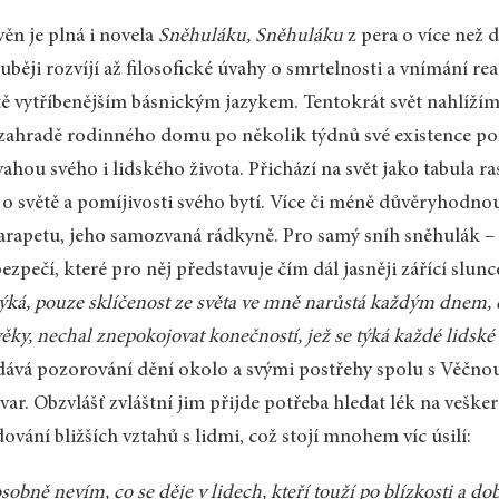
ěn je plná i novela
Sněhuláku, Sněhuláku
z pera o více než de
uběji rozvíjí až filosofické úvahy o smrtelnosti a vnímání re
tě vytříbenějším básnickým jazykem. Tentokrát svět nahlíží
zahradě rodinného domu po několik týdnů své existence pozo
ahou svého i lidského života. Přichází na svět jako tabula r
 o světě a pomíjivosti svého bytí. Více či méně důvěryhod
arapetu, jeho samozvaná rádkyně. Pro samý sníh sněhulák – 
ezpečí, které pro něj představuje čím dál jasněji zářící slunc
ýká, pouze
sklíčenost ze světa ve mně narůstá každým dnem, c
ěky, nechal znepokojovat konečností, jež se týká každé lidské 
ává pozorování dění okolo a svými postřehy spolu s Věčnou 
var. Obzvlášť zvláštní jim přijde potřeba hledat lék na vešk
ování bližších vztahů s lidmi, což stojí mnohem víc úsilí:
osobně nevím, co se děje v lidech, kteří touží po blízkosti a 