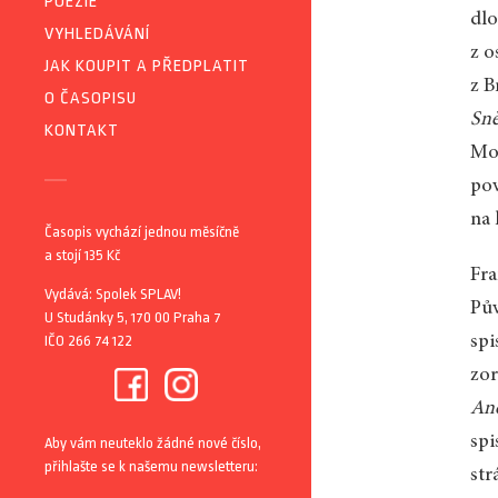
POEZIE
dlo
VYHLEDÁVÁNÍ
z o
JAK KOUPIT A PŘEDPLATIT
z B
O ČASOPISU
Sn
KONTAKT
Mol
pov
na 
Časopis vychází jednou měsíčně
a stojí 135 Kč
Fra
Vydává: Spolek SPLAV!
Pův
U Studánky 5, 170 00 Praha 7
IČO 266 74 122
spi
zor
And
spi
Aby vám neuteklo žádné nové číslo,
přihlašte se k našemu newsletteru:
str