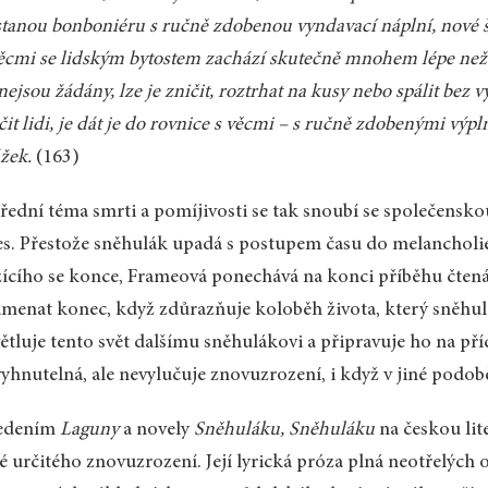
tanou bonboniéru s ručně zdobenou vyndavací náplní, nové ša
ěcmi se lidským bytostem zachází skutečně mnohem lépe než s
nejsou žádány, lze je zničit, roztrhat na kusy nebo spálit bez 
čit lidi, je dát je do rovnice s věcmi – s ručně zdobenými výp
žek.
(163)
řední téma smrti a pomíjivosti se tak snoubí se společensko
s. Přestože sněhulák upadá s postupem času do melancholie, 
žícího se konce, Frameová ponechává na konci příběhu čten
menat konec, když zdůrazňuje koloběh života, který sněhulá
ětluje tento svět dalšímu sněhulákovi a připravuje ho na příc
yhnutelná, ale nevylučuje znovuzrození, i když v jiné podob
edením
Laguny
a novely
Sněhuláku, Sněhuláku
na českou lit
é určitého znovuzrození. Její lyrická próza plná neotřelých