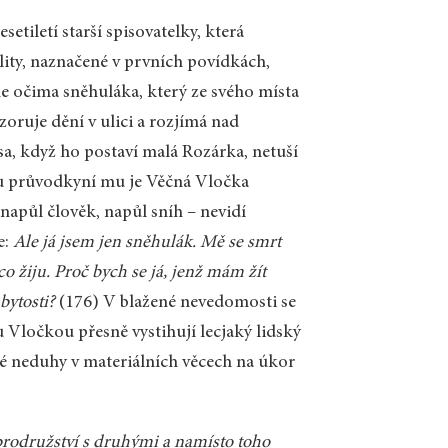
setiletí starší spisovatelky, která
ality, naznačené v prvních povídkách,
me očima sněhuláka, který ze svého místa
ruje dění v ulici a rozjímá nad
asa, když ho postaví malá Rozárka, netuší
nou průvodkyní mu je Věčná Vločka
napůl člověk, napůl sníh – nevidí
e:
Ale já jsem jen sněhulák. Mě se smrt
o žiju. Proč bych se já, jenž mám žít
bytosti?
(176) V blažené nevedomosti se
Vločkou přesně vystihují lecjaký lidský
eré neduhy v materiálních věcech na úkor
dobrodružství s druhými a namísto toho