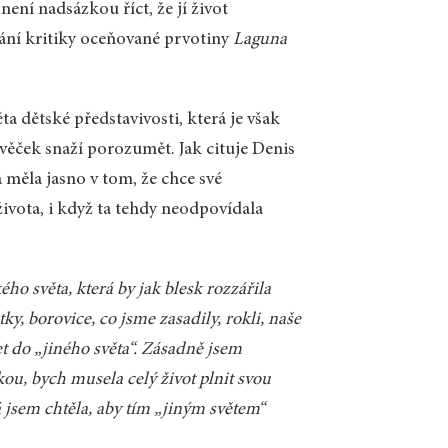
ení nadsázkou říct, že jí život
dání kritiky oceňované prvotiny
Laguna
ěta dětské představivosti, která je však
avěček snaží porozumět. Jak cituje Denis
měla jasno v tom, že chce své
 života, i když ta tehdy neodpovídala
ého světa, která by jak blesk rozzářila
ky, borovice, co jsme zasadily, rokli, naše
t do „jiného světa“. Zásadně jsem
kou, bych musela celý život plnit svou
Já jsem chtěla, aby tím „jiným světem“