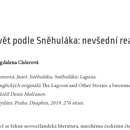
vět podle Sněhuláka: nevšední rea
dalena Císlerová
meová, Janet. Sněhuláku, Sněhuláku; Laguna.
nglických originálů
The Lagoon and Other Stories
a
Snowman
ložil Denis Molčanov.
vydání. Praha: Dauphin, 2019. 276 stran.
ž se řekne novozélandská literatura, mnohému českému čt