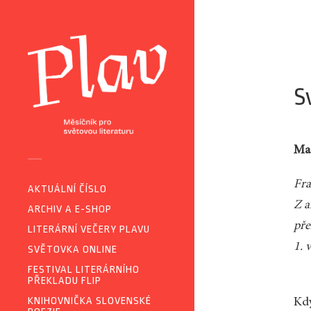
S
Mag
Fra
AKTUÁLNÍ ČÍSLO
Z a
ARCHIV A E-SHOP
pře
LITERÁRNÍ VEČERY PLAVU
1. 
SVĚTOVKA ONLINE
FESTIVAL LITERÁRNÍHO
PŘEKLADU FLIP
KNIHOVNIČKA SLOVENSKÉ
Kdy