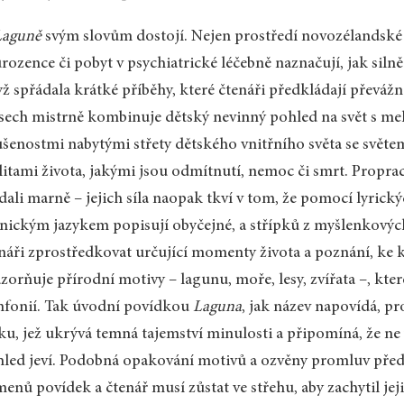
Laguně
svým slovům dostojí. Nejen prostředí novozélandské kr
rozence či pobyt v psychiatrické léčebně naznačují, jak silně
ž spřádala krátké příběhy, které čtenáři předkládají převážn
sech mistrně kombinuje dětský nevinný pohled na svět s mela
šenostmi nabytými střety dětského vnitřního světa se svě
litami života, jakými jsou odmítnutí, nemoc či smrt. Propr
dali marně – jejich síla naopak tkví v tom, že pomocí lyrick
nickým jazykem popisují obyčejné, a střípků z myšlenkovýc
náři zprostředkovat určující momenty života a poznání, ke k
zorňuje přírodní motivy – lagunu, moře, lesy, zvířata –, kt
fonií. Tak úvodní povídkou
Laguna
, jak název napovídá, p
ku, jež ukrývá temná tajemství minulosti a připomíná, že ne
led jeví. Podobná opakování motivů a ozvěny promluv předs
enů povídek a čtenář musí zůstat ve střehu, aby zachytil jej