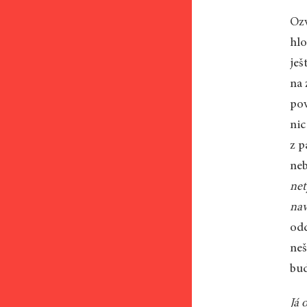
Ozv
hlo
ješ
na 
pov
nic
z p
neb
net
nav
odd
neš
bud
Já 