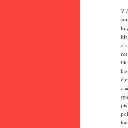
V
sou
kdy
hla
zku
rea
hle
bás
čte
zná
sym
pís
poh
kam