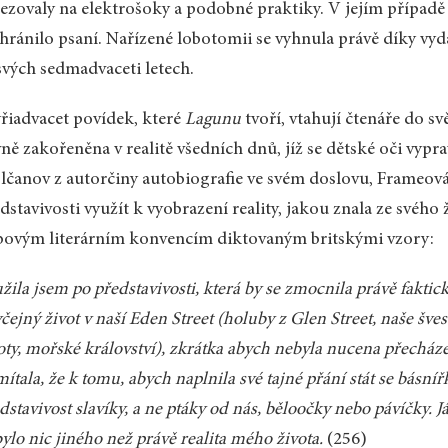
zovaly na elektrošoky a podobné praktiky. V jejím případě n
hránilo psaní. Nařízené lobotomii se vyhnula právě díky vy
svých sedmadvaceti letech.
řiadvacet povídek, které
Lagunu
tvoří, vtahují čtenáře do sv
ně zakořeněna v realitě všedních dnů, jíž se dětské oči vypr
čanov z autorčiny autobiografie ve svém doslovu, Frameová 
dstavivosti využít k vyobrazení reality, jakou znala ze svého
ovým literárním konvencím diktovaným britskými vzory:
žila jsem po představivosti, která by se zmocnila právě faktick
čejný život v naší Eden Street (holuby z Glen Street, naše švest
oty, mořské království), zkrátka abych nebyla nucena přecháze
ítala, že k tomu, abych naplnila své tajné přání stát se básníř
dstavivost slavíky, a ne ptáky od nás, běloočky nebo pávíčky. 
ylo nic jiného než právě realita mého života.
(256)