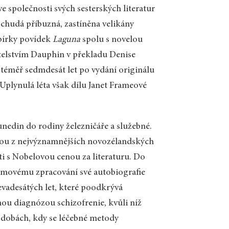
e společnosti svých sesterských literatur
 chudá příbuzná, zastíněna velikány
sbírky povídek
Laguna
spolu s novelou
elstvím Dauphin v překladu Denise
 téměř sedmdesát let po vydání originálu
 Uplynulá léta však dílu Janet Frameové
nedin do rodiny železničáře a služebné.
dnou z nejvýznamnějších novozélandských
ti s Nobelovou cenou za literaturu. Do
ilmovému zpracování své autobiografie
vadesátých let, které poodkrývá
nou diagnózou schizofrenie, kvůli níž
v dobách, kdy se léčebné metody