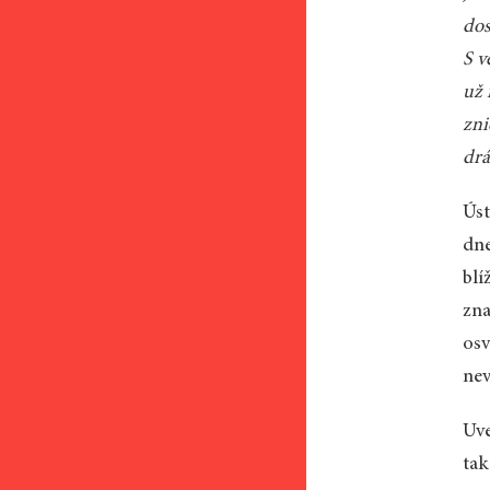
dos
S v
už 
zni
drá
Úst
dne
blí
zna
osv
nev
Uv
tak