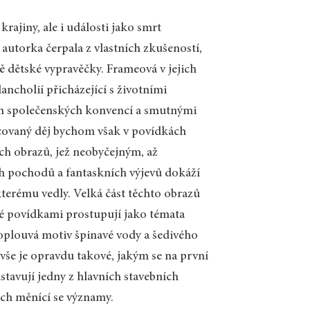
ajiny, ale i události jako smrt
 autorka čerpala z vlastních zkušeností,
ě dětské vypravěčky. Frameová v jejich
ncholií přicházející s životními
tem společenských konvencí a smutnými
acovaný děj bychom však v povídkách
ých obrazů, jež neobyčejným, až
h pochodů a fantaskních výjevů dokáží
terému vedly. Velká část těchto obrazů
eré povídkami prostupují jako témata
roplouvá motiv špinavé vody a šedivého
 vše je opravdu takové, jakým se na první
tavují jedny z hlavních stavebních
ich měnící se významy.