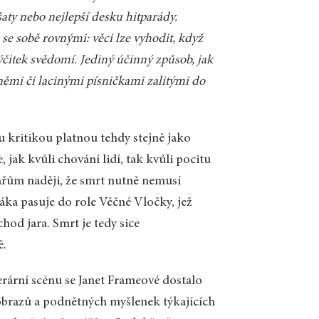
ty nebo nejlepší desku hitparády.
e sobě rovnými: věci lze vyhodit, když
výčitek svědomí. Jediný účinný způsob, jak
lněmi či lacinými písničkami zalitými do
u kritikou platnou tehdy stejně jako
jak kvůli chování lidí, tak kvůli pocitu
ářům naději, že smrt nutně nemusí
ka pasuje do role Věčné Vločky, jež
hod jara. Smrt je tedy sice
ě.
erární scénu se Janet Frameové dostalo
 obrazů a podnětných myšlenek týkajících