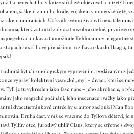
yužít a nenechat ho v knize střídavě objevovat a mizet? Hne
obatem, šaškem zimního krále, vojákem v minérské četě, 
řízrakem umírajících. Už kvůli svému živobytí neustále musí
lmanna, který zatoužil zobrazit nezobrazitelné, první evro
nspiegelova unikavost umožňuje Kehlmannovi elegantně stří
o stopách se střihově přenášíme tu z Bavorska do Haagu, tu
opak?
t odmítá být chronologickým vyprávěním, podávaným z jed
once vypráví kolektivní vesnické „my“ – diváci, kteří se ne
w. Tyll je tu vykreslen jako fascináns – jeho akrobacie, a p
mány jako magické počínání, jeho inscenace rvačky jako předz
lantní dvacetistránkové entrée by si autor zasloužil Man Boo
inován. Druhá část, v níž se vracíme do Tyllova dětství, je 
tává Tyllův otec, jurodivý uhlíř Claus, který se střetne s dvo