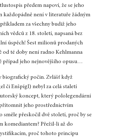
tlustospis předem napoví, že se jeho
nn každopádně není v literatuře žádným
 příkladem za všechny budiž jeho
ch vědců z 18. století, napsaná bez
bální úspěch! Šest milionů prodaných
ě od té doby není radno Kehlmanna
ávě případ jeho nejnovějšího opusu…
v biografický počin. Zvlášť když
 či Enšpígl) nebyl za celá staletí
autorský koncept, který pololegendární
 zpřítomnit jeho prostřednictvím
o směle přeskočil dvě století, proč by se
 komediantem? Přežil-li až do
stifikacím, proč tohoto principu