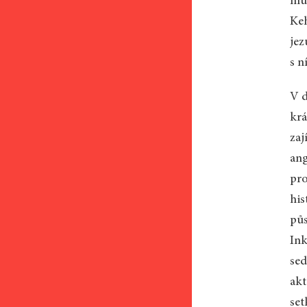
muč
Keh
jez
s n
V d
krá
zaj
ang
pro
his
půs
Ink
sed
akt
set