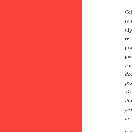
Cel
se 
dip
řek
pra
peč
nád
doc
pos
vša
lít
ješ
to 