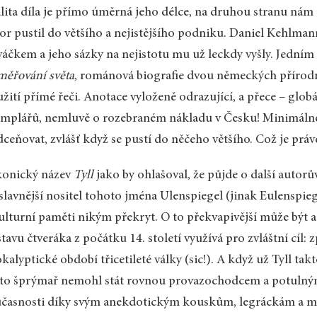
lita díla je přímo úměrná jeho délce, na druhou stranu nám 
or pustil do většího a nejistějšího podniku. Daniel Kehlma
áčkem a jeho sázky na nejistotu mu už leckdy vyšly. Jedním
ěřování světa
, románová biografie dvou německých přírodní
žití přímé řeči. Anotace vyloženě odrazující, a přece – glo
mplářů, nemluvě o rozebraném nákladu v Česku! Minimáln
ceňovat, zvlášť když se pustí do něčeho většího. Což je pr
konický název
Tyll
jako by ohlašoval, že půjde o další autorů
slavnější nositel tohoto jména Ulenspiegel (jinak Eulenspiegel
ulturní paměti nikým překryt. O to překvapivější může být 
tavu čtveráka z počátku 14. století využívá pro zvláštní cíl:
kalyptické období třicetileté války (sic!). A když už Tyll takt
to šprýmař nemohl stát rovnou provazochodcem a potulným
časnosti díky svým anekdotickým kouskům, legráckám a my