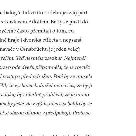
dialogů. Inkvizitor odehraje svůj part
e s Gustavem Adolfem, Betty se pustí do
yčejně často přemítají o tom, co
ně hraje i dvorská etiketa a nepsaná
navače v Osnabrücku je jeden velký,
dveřím. Teď nesměla zaváhat. Nejmenší
pravo ode dveří, připomněla, že je rovněž
ejí postup vpřed odražen. Poté by se musela
ělil, že vyslanec bohužel nemá čas, že by ji
a lokaj by chladně prohlásil, že je mu to
na by ještě víc zvýšila hlas a seběhlo by se
ící si starou dámou v předpokoji. Proto se