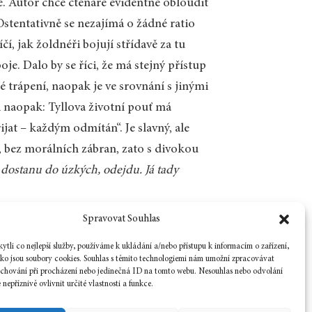
. Autor chce čtenáře evidentně obloudit
stentativně se nezajímá o žádné ratio
í, jak žoldnéři bojují střídavě za tu
e. Dalo by se říci, že má stejný přístup
é trápení, naopak je ve srovnání s jinými
i naopak: Tyllova životní pouť má
jat – každým odmítán“. Je slavný, ale
ý, bez morálních zábran, zato s divokou
e dostanu do úzkých, odejdu. Já tady
Spravovat Souhlas
Zpět na číslo
tli co nejlepší služby, používáme k ukládání a/nebo přístupu k informacím o zařízení,
ako jsou soubory cookies. Souhlas s těmito technologiemi nám umožní zpracovávat
e chování při procházení nebo jedinečná ID na tomto webu. Nesouhlas nebo odvolání
nepříznivě ovlivnit určité vlastnosti a funkce.