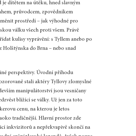
d je dítětem na útěku, hned slavným
vrahem, průvodcem, zpovědníkem
 měnit prostředí – jak výhodné pro
pskou válku všech proti všem. Právě
dat kulisy vyprávění: s Tyllem anebo po
 z Holštýnska do Brna – nebo snad
iné perspektivy. Úvodní příhodu
pozorovaně stali aktéry Tyllovy zlomyslné
ředevším manipulátorství jsou vesničany
věst blížící se války. Už jen za toto
kerovu cenu, na kterou je letos
naoko tradičnější. Hlavní prostor zde
jicí inkvizitorů a nepřekvapivě skončí na