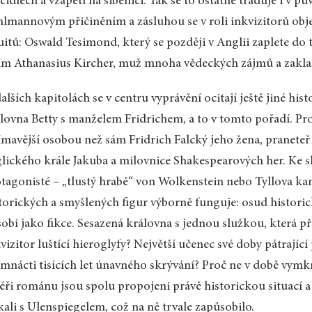
idlech a vzápětí na šibenici. Tak se to ostatně traduje i v 
lmannovým přičiněním a zásluhou se v roli inkvizitorů obj
uitů: Oswald Tesimond, který se později v Anglii zaplete do 
ím Athanasius Kircher, muž mnoha vědeckých zájmů a zakla
alších kapitolách se v centru vyprávění ocitají ještě jiné hi
lovna Betty s manželem Fridrichem, a to v tomto pořadí. 
ímavější osobou než sám Fridrich Falcký jeho žena, praneteř
lického krále Jakuba a milovnice Shakespearových her. Ke slo
tagonisté – „tlustý hrabě“ von Wolkenstein nebo Tyllova 
torických a smyšlených figur výborně funguje: osud historic
obí jako fikce. Sesazená královna s jednou služkou, která p
vizitor luštící hieroglyfy? Největší učenec své doby pátrajíc
mnácti tisících let únavného skrývání? Proč ne v době vymkn
éři románu jsou spolu propojeni právě historickou situací a t
kali s Ulenspiegelem, což na ně trvale zapůsobilo.