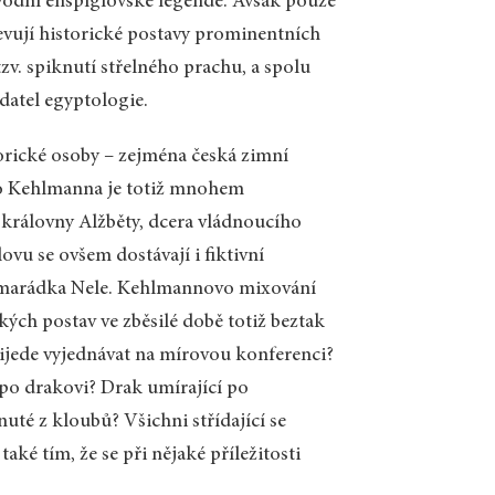
původní enšpíglovské legendě. Avšak pouze
evují historické postavy prominentních
tzv. spiknutí střelného prachu, a spolu
datel egyptologie.
storické osoby – zejména česká zimní
Pro Kehlmanna je totiž mnohem
 královny Alžběty, dcera vládnoucího
vu se ovšem dostávají i fiktivní
kamarádka Nele. Kehlmannovo mixování
kých postav ve zběsilé době totiž beztak
řijede vyjednávat na mírovou konferenci?
í po drakovi? Drak umírající po
uté z kloubů? Všichni střídající se
aké tím, že se při nějaké příležitosti