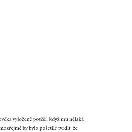
lověka vyloženě potěší, když mu nějaká
zřejmě by bylo pošetilé tvrdit, že