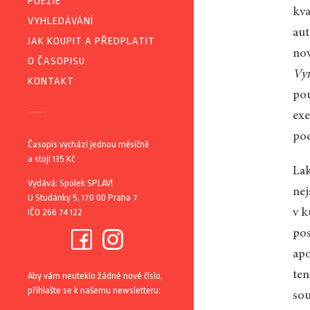
POEZIE
kva
VYHLEDÁVÁNÍ
aut
JAK KOUPIT A PŘEDPLATIT
nov
O ČASOPISU
Vym
KONTAKT
pou
exe
pod
Časopis vychází jednou měsíčně
a stojí 135 Kč
La
Vydává: Spolek SPLAV!
nej
U Studánky 5, 170 00 Praha 7
IČO 266 74 122
v k
pos
apo
ten
Aby vám neuteklo žádné nové číslo,
přihlašte se k našemu newsletteru:
sou