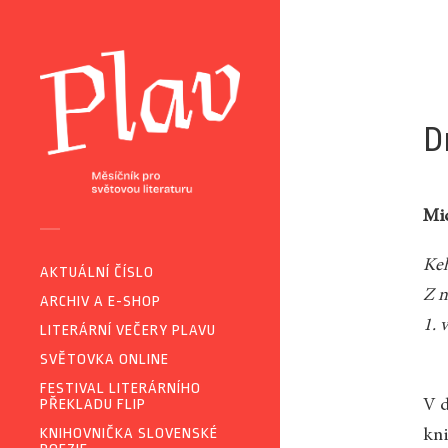
D
Mic
Keh
AKTUÁLNÍ ČÍSLO
Z 
ARCHIV A E-SHOP
1. 
LITERÁRNÍ VEČERY PLAVU
SVĚTOVKA ONLINE
FESTIVAL LITERÁRNÍHO
PŘEKLADU FLIP
V d
KNIHOVNIČKA SLOVENSKÉ
kni