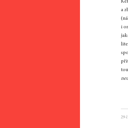
Keh
a z
(ná
i o
jak
lit
spo
při
to
ne
29 