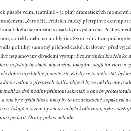
ek působí velmi teatrálně – je plný dramatických momentů a 
zmučenými „čaroději“, Fridrich Falcký přetrpí své extempor
lomatického šermování s císařským vyslancem. Postavy neob
nou, co řekly nebo co mohly říci. Svou roli v tom pochopitel
vidla politiky: samotný příchod české „královny“ před vyjed
livě naplánovaný divadelní výstup:
Bez zaváhání kráčela ke 
ech nejistoty by stačil, aby dvěma lokajům, stojícím vlevo a v
ela dobře myslitelné jí neotevřít. Kdyby se to mělo stát, byl j
adit na jednu z plyšových židlí a objevil by se někdo, aby jí sd
k mohl za dvě hodiny přijmout sekretář, a ona by protestovala 
o, a ona by zvýšila hlas a lokaj by to nezúčastněně zopakoval a o
tě víc lokajů a rázem by tak už nebyla královnou, nýbrž stěžuj
musí podařit. Druhý pokus nebude.