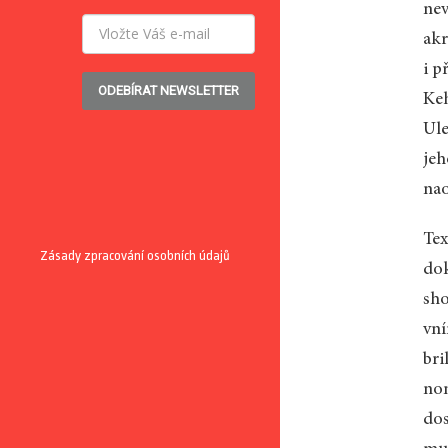
nev
akr
i p
ODEBÍRAT NEWSLETTER
Keh
Ule
jeh
na
Tex
Zásady zpracování osobních údajů
dok
sho
vní
bri
nom
dos