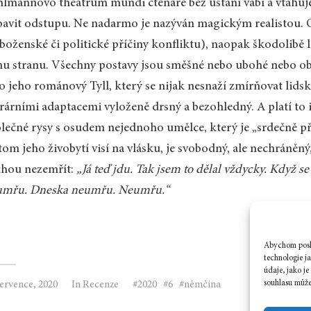
lmannovo theatrum mundi čtenáře bez ustání vábí a vtahuje
bavit odstupu. Ne nadarmo je nazýván magickým realistou. O
boženské či politické příčiny konfliktu), naopak škodolibě líč
nu stranu. Všechny postavy jsou směšné nebo ubohé nebo oboj
o jeho románový Tyll, který se nijak nesnaží zmírňovat lidsk
erárními adaptacemi vyloženě drsný a bezohledný. A platí to 
lečné rysy s osudem nejednoho umělce, který je „srdečně při
tom jeho živobytí visí na vlásku, je svobodný, ale nechráněn
uhou nezemřít:
„Já teď jdu. Tak jsem to dělal vždycky. Když s
umřu. Dneska neumřu. Neumřu.“
Abychom posky
technologie j
údaje, jako j
souhlasu může 
července, 2020
In
Recenze
2020
6
němčina