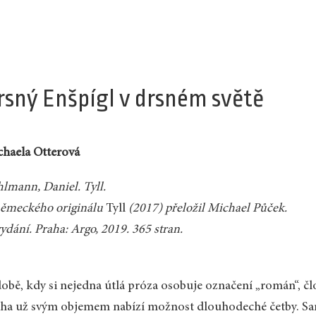
rsný Enšpígl v drsném světě
haela Otterová
lmann, Daniel. Tyll.
německého originálu
Tyll
(2017) přeložil Michael Půček.
vydání. Praha: Argo, 2019. 365 stran.
obě, kdy si nejedna útlá próza osobuje označení „román“, č
ha už svým objemem nabízí možnost dlouhodeché četby. Samo