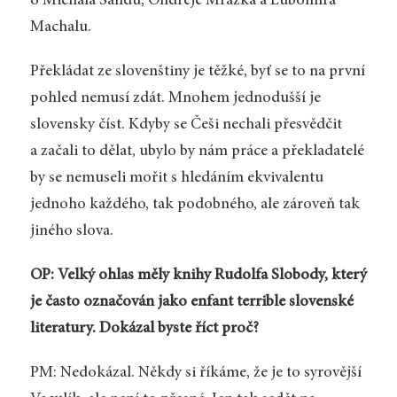
o Michala Šandu, Ondřeje Mrázka a Lubomíra
Machalu.
Překládat ze slovenštiny je těžké, byť se to na první
pohled nemusí zdát. Mnohem jednodušší je
slovensky číst. Kdyby se Češi nechali přesvědčit
a začali to dělat, ubylo by nám práce a překladatelé
by se nemuseli mořit s hledáním ekvivalentu
jednoho každého, tak podobného, ale zároveň tak
jiného slova.
OP: Velký ohlas měly knihy Rudolfa Slobody, který
je často označován jako enfant terrible slovenské
literatury. Dokázal byste říct proč?
PM: Nedokázal. Někdy si říkáme, že je to syrovější