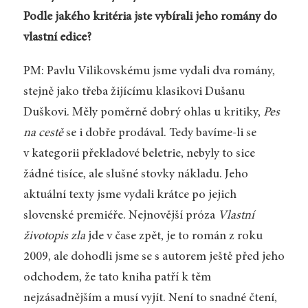
Podle jakého kritéria jste vybírali jeho romány do
vlastní edice?
PM: Pavlu Vilikovskému jsme vydali dva romány,
stejně jako třeba žijícímu klasikovi Dušanu
Duškovi. Měly poměrně dobrý ohlas u kritiky,
Pes
na cestě
se i dobře prodával. Tedy bavíme-li se
v kategorii překladové beletrie, nebyly to sice
žádné tisíce, ale slušné stovky nákladu. Jeho
aktuální texty jsme vydali krátce po jejich
slovenské premiéře. Nejnovější próza
Vlastní
životopis zla
jde v čase zpět, je to román z roku
2009, ale dohodli jsme se s autorem ještě před jeho
odchodem, že tato kniha patří k těm
nejzásadnějším a musí vyjít. Není to snadné čtení,