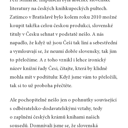
Petr Minařík: Impulsem byla absence slovenské
literatury na českých knihkupeckých pultech.
Zatímco v Bratislavě bylo kolem roku 2010 možné
koupit takřka celou českou produkci, slovenské
tituly v Česku sehnat v podstatě nešlo. A nás
napadlo, že když už jsou Češi tak líní a sebestřední
a vymlouvají se, že neumí dobře slovensky, tak jim
to přeložíme. A z toho vznikl i lehce ironický
název knižní řady Česi, čítajte, která by klidně
mohla mít v podtitulu: Když jsme vám to přeložili,
tak si to už proboha přečtěte.
Ale pochopitelně nešlo jen o pohnutky související
s odběratelsko-dodavatelskými vztahy, tedy
o zaplnění českých krámů knihami našich
sousedů. Domnívali jsme se, že slovenská