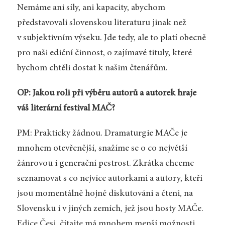
Nemáme ani síly, ani kapacity, abychom
představovali slovenskou literaturu jinak než
v subjektivním výseku. Jde tedy, ale to platí obecně
pro naši ediční činnost, o zajímavé tituly, které
bychom chtěli dostat k našim čtenářům.
OP: Jakou roli při výběru autorů a autorek hraje
váš literární festival MAČ?
PM: Prakticky žádnou. Dramaturgie MAČe je
mnohem otevřenější, snažíme se o co největší
žánrovou i generační pestrost. Zkrátka chceme
seznamovat s co nejvíce autorkami a autory, kteří
jsou momentálně hojně diskutováni a čteni, na
Slovensku i v jiných zemích, jež jsou hosty MAČe.
Edice Česi, čítajte má mnohem menší možnosti,