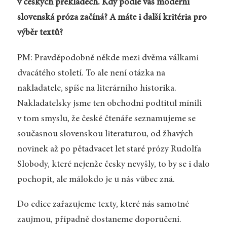
v českých překladech. Kdy podle vás moderní
slovenská próza začíná? A máte i další kritéria pro
výběr textů?
PM: Pravděpodobně někde mezi dvěma válkami
dvacátého století. To ale není otázka na
nakladatele, spíše na literárního historika.
Nakladatelsky jsme ten obchodní podtitul mínili
v tom smyslu, že české čtenáře seznamujeme se
současnou slovenskou literaturou, od žhavých
novinek až po pětadvacet let staré prózy Rudolfa
Slobody, které nejenže česky nevyšly, to by se i dalo
pochopit, ale málokdo je u nás vůbec zná.
Do edice zařazujeme texty, které nás samotné
zaujmou, případně dostaneme doporučení.