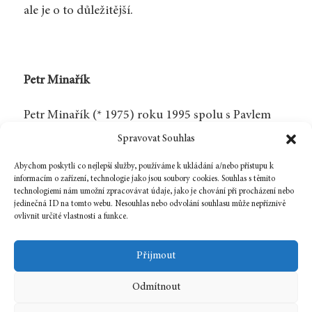
ale je o to důležitější.
Petr Minařík
Petr Minařík (* 1975) roku 1995 spolu s Pavlem
Řehoříkem spoluzaložil brněnské nakladatelství
Spravovat Souhlas
Větrné mlýny. Působí také jako dramaturg
Abychom poskytli co nejlepší služby, používáme k ukládání a/nebo přístupu k
literárního festivalu Měsíc autorského čtení
informacím o zařízení, technologie jako jsou soubory cookies. Souhlas s těmito
technologiemi nám umožní zpracovávat údaje, jako je chování při procházení nebo
(MAČ) a šéfredaktor časopisu
RozRazil
.
jedinečná ID na tomto webu. Nesouhlas nebo odvolání souhlasu může nepříznivě
ovlivnit určité vlastnosti a funkce.
Zpět na číslo
Přijmout
Odmítnout
11 dubna, 2022