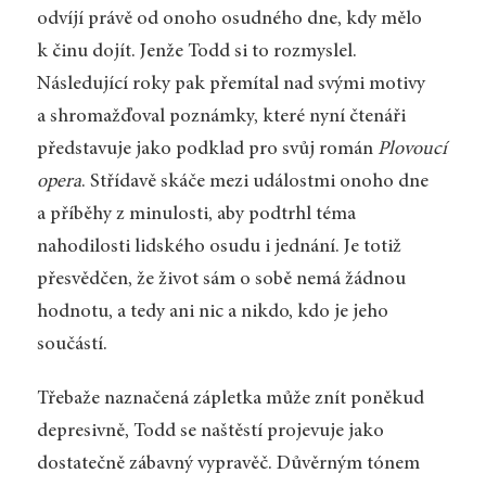
odvíjí právě od onoho osudného dne, kdy mělo
k činu dojít. Jenže Todd si to rozmyslel.
Následující roky pak přemítal nad svými motivy
a shromažďoval poznámky, které nyní čtenáři
představuje jako podklad pro svůj román
Plovoucí
opera
. Střídavě skáče mezi událostmi onoho dne
a příběhy z minulosti, aby podtrhl téma
nahodilosti lidského osudu i jednání. Je totiž
přesvědčen, že život sám o sobě nemá žádnou
hodnotu, a tedy ani nic a nikdo, kdo je jeho
součástí.
Třebaže naznačená zápletka může znít poněkud
depresivně, Todd se naštěstí projevuje jako
dostatečně zábavný vypravěč. Důvěrným tónem