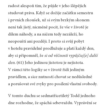
radost alespoň tím, že půjde v jeho šlépějích
studovat práva. Když se dožije začátku semestru
i prvních zkoušek, už si svým brzkým skonem
není tak jistý, nicméně pocit, že vše v životě je
dílem náhody, a na ničem tedy nezáleží, ho
neopouští ani později. I proto si svůj pobyt
v hotelu pravidelně prodlužuje a platí každý den,
aby si připomněl, že
si od věčnosti vypůjčuj[e] další
den.
(61) Jeho jedinou jistotou je nejistota.
V rámci této logiky se v životě řídí jediným
pravidlem, a sice nutností chovat se nedůsledně
a porušovat své zvyky pro posílení vlastní svobody.
V tomto duchu se sedmatřicetiletý Todd jednoho
dne rozhodne, že spáchá sebevraždu. Vyprávění se