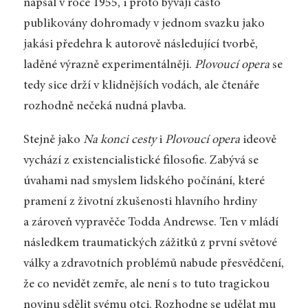
napsal v roce 1955, i proto bývají často
publikovány dohromady v jednom svazku jako
jakási předehra k autorově následující tvorbě,
laděné výrazně experimentálněji.
Plovoucí opera
se
tedy sice drží v klidnějších vodách, ale čtenáře
rozhodně nečeká nudná plavba.
Stejně jako
Na konci cesty
i
Plovoucí opera
ideově
vychází z existencialistické filosofie. Zabývá se
úvahami nad smyslem lidského počínání, které
pramení z životní zkušenosti hlavního hrdiny
a zároveň vypravěče Todda Andrewse. Ten v mládí
následkem traumatických zážitků z první světové
války a zdravotních problémů nabude přesvědčení,
že co nevidět zemře, ale není s to tuto tragickou
novinu sdělit svému otci. Rozhodne se udělat mu