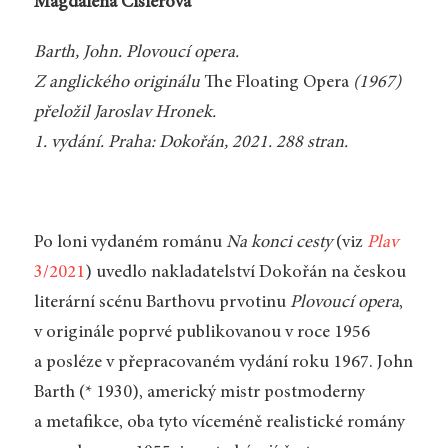
Magdalena Císlerová
Barth, John. Plovoucí opera.
Z anglického originálu
The Floating Opera
(1967)
přeložil Jaroslav Hronek.
1. vydání. Praha: Dokořán, 2021. 288 stran.
Po loni vydaném románu
Na konci cesty
(viz
Plav
3/2021
) uvedlo nakladatelství Dokořán na českou
literární scénu Barthovu prvotinu
Plovoucí opera
,
v originále poprvé publikovanou v roce 1956
a posléze v přepracovaném vydání roku 1967. John
Barth (* 1930), americký mistr postmoderny
a metafikce, oba tyto víceméně realistické romány