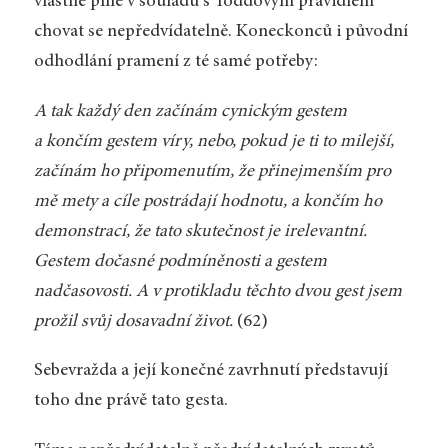
vlastně plně v souladu s Toddovým pravidlem
chovat se nepředvídatelně. Koneckonců i původní
odhodlání pramení z té samé potřeby:
A tak každý den začínám cynickým gestem
a končím gestem víry, nebo, pokud je ti to milejší,
začínám ho připomenutím, že přinejmenším pro
mě mety a cíle postrádají hodnotu, a končím ho
demonstrací, že tato skutečnost je irelevantní.
Gestem dočasné podmíněnosti a gestem
nadčasovosti. A v protikladu těchto dvou gest jsem
prožil svůj dosavadní život.
(62)
Sebevražda a její konečné zavrhnutí představují
toho dne právě tato gesta.