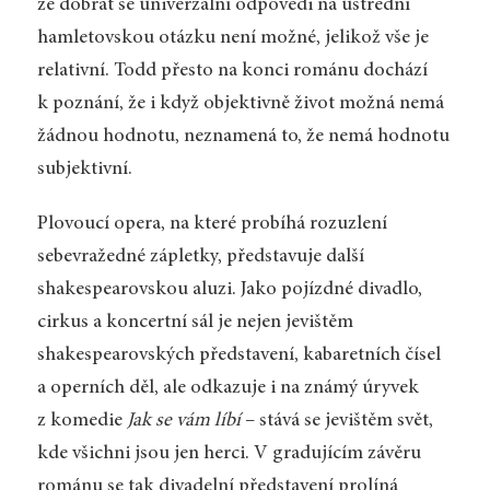
že dobrat se univerzální odpovědi na ústřední
hamletovskou otázku není možné, jelikož vše je
relativní. Todd přesto na konci románu dochází
k poznání, že i když objektivně život možná nemá
žádnou hodnotu, neznamená to, že nemá hodnotu
subjektivní.
Plovoucí opera, na které probíhá rozuzlení
sebevražedné zápletky, představuje další
shakespearovskou aluzi. Jako pojízdné divadlo,
cirkus a koncertní sál je nejen jevištěm
shakespearovských představení, kabaretních čísel
a operních děl, ale odkazuje i na známý úryvek
z komedie
Jak se vám líbí
– stává se jevištěm svět,
kde všichni jsou jen herci. V gradujícím závěru
románu se tak divadelní představení prolíná