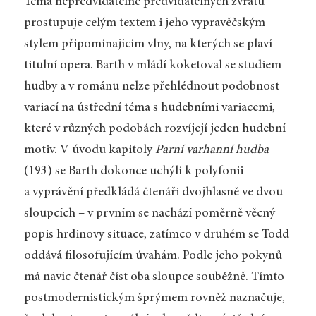
Téma nepředvídatelně předvídatelných zvratů
prostupuje celým textem i jeho vypravěčským
stylem připomínajícím vlny, na kterých se plaví
titulní opera. Barth v mládí koketoval se studiem
hudby a v románu nelze přehlédnout podobnost
variací na ústřední téma s hudebními variacemi,
které v různých podobách rozvíjejí jeden hudební
motiv. V úvodu kapitoly
Parní varhanní hudba
(193) se Barth dokonce uchýlí k polyfonii
a vyprávění předkládá čtenáři dvojhlasně ve dvou
sloupcích – v prvním se nachází poměrně věcný
popis hrdinovy situace, zatímco v druhém se Todd
oddává filosofujícím úvahám. Podle jeho pokynů
má navíc čtenář číst oba sloupce souběžně. Tímto
postmodernistickým šprýmem rovněž naznačuje,