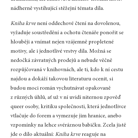
nádherně vystihující stěžejní témata díla.
Kniha krve
není oddechové čtení na dovolenou,
vyžaduje soustředění a ochotu čtenáře ponořit se
hlouběji a vnímat nejen vzájemně propletené
motivy, ale i jednotlivé vrstvy díla. Možná se
nedočká závratných prodejů a nebude věčně
rozpůjčovaná v knihovnách, ale ti, kdo k ní cestu
najdou a dokáží takovou literaturu ocenit, si
budou moci román vychutnávat opakovaně
z různých úhlů, ať už v ní uvidí niternou zpověď
queer osoby, kritiku společnosti, která jednotlivce
vtlačuje do forem a vymezuje jim hranice, anebo
vzpomínky na lehce svéráznou babičku. Zcela jistě
jde o dílo aktuální:
Kniha krve
reaguje na