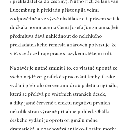
i překladatelka do češtiny). Nutno říct, že Jana van
Luxemburg k překladu přistoupila velmi
zodpovědně a ve výzvě obstála se ctí, právem se tak
dočkala nominace na Cenu Josefa Jungmanna. Její
předmluva dává nahlédnout do nelehkého
překladatelského řemesla a zároveň potvrzuje, že
v
Knize krve
hraje práce s jazykem stěžejní roli.
Na závěr je nutné zmínit i to, co vlastně upoutá ze
všeho nejdříve: grafické zpracování knihy. České
vydání přebralo červenomodrou paletu originálu,
která se přelévá po vnitřních stranách desek,
a díky jasné červené a efektu negativu prvních
několik stran výrazně přitáhne pohled. Obálka
českého vydání je oproti originálu méně
dramatická, ale zachovává anticko-florální motiv