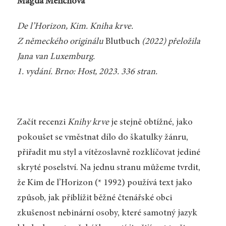
Magda Melichová
De l’Horizon, Kim. Kniha krve.
Z německého originálu
Blutbuch
(2022) přeložila
Jana van Luxemburg.
1. vydání. Brno: Host, 2023. 336 stran.
Začít recenzi
Knihy krve
je stejně obtížné, jako
pokoušet se vměstnat dílo do škatulky žánru,
přiřadit mu styl a vítězoslavně rozklíčovat jediné
skryté poselství. Na jednu stranu můžeme tvrdit,
že Kim de l’Horizon (* 1992) používá text jako
způsob, jak přiblížit běžné čtenářské obci
zkušenost nebinární osoby, které samotný jazyk