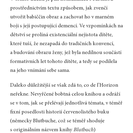
prostřednictvím textu způsobem, jak zvenčí
utvořit babiččin obraz a zachovat ho v marném
boji s její postupující demencí. Ve vzpomínkách na
dětství se prolíná existenciální nejistota dítěte,
které tuší, že nezapadá do tradičních konvencí,
a budování obrazu ženy, jež byla nedílnou součástí
formativních let tohoto dítěte, a tedy se podílela
na jeho vnímání sebe sama.
Daleko důležitější se však zdá to, co de l’Horizon
neřekne. Nevyřčené bobtná celou knihou a odráží
se v tom, jak se přelévají jednotlivá témata, v téměř
fixní posedlosti historií červenolistého buku
(německy Blutbuche, což se téměř shoduje
s originálním názvem knihy
Blutbuch
)