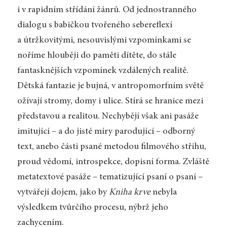
i v rapidním střídání žánrů. Od jednostranného
dialogu s babičkou tvořeného sebereflexí
a útržkovitými, nesouvislými vzpomínkami se
noříme hlouběji do paměti dítěte, do stále
fantasknějších vzpomínek vzdálených realitě.
Dětská fantazie je bujná, v antropomorfním světě
ožívají stromy, domy i ulice. Stírá se hranice mezi
představou a realitou. Nechybějí však ani pasáže
imitující – a do jisté míry parodující – odborný
text, anebo části psané metodou filmového střihu,
proud vědomí, introspekce, dopisní forma. Zvláště
metatextové pasáže – tematizující psaní o psaní –
vytvářejí dojem, jako by
Kniha krve
nebyla
výsledkem tvůrčího procesu, nýbrž jeho
zachycením.