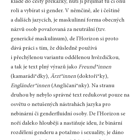
klade do cesty překážky, nutí ji přijímat tu či onu
roli a vybírat si gender. V němčině, ale i češtině
a dalších jazycích, je maskulinní forma obecných
názvů osob považovaná za neutrální (tzv.
generické maskulinum), de l’Horizon si proto
dává práci s tím, že důsledně používá
i přechýlenou variantu oddělenou hvězdičkou,
a tak je text plný výrazů jako
Freund*innen
(kamarádi*dky),
Ärzt*innen
(doktoři*ky),
Engländer*innen
(Angličani*nky). Na stranu
druhou by nebylo správné text redukovat pouze na
osvětu o netušených nástrahách jazyka pro
nebinární či genderfluidní osoby. De l’Horizon se
noří daleko hlouběji a nastiňuje ideu, že binární
rozdělení genderu a potažmo i sexuality, je dáno