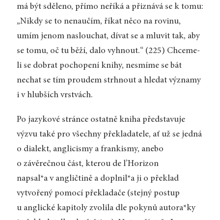
má být sděleno, přímo neříká a přiznává se k tomu:
„Nikdy se to nenaučím, říkat něco na rovinu,
umím jenom naslouchat, dívat se a mluvit tak, aby
se tomu, oč tu běží, dalo vyhnout.“ (225) Chceme-
li se dobrat pochopení knihy, nesmíme se bát
nechat se tím proudem strhnout a hledat významy
i v hlubších vrstvách.
Po jazykové stránce ostatně kniha představuje
výzvu také pro všechny překladatele, ať už se jedná
o dialekt, anglicismy a frankismy, anebo
o závěrečnou část, kterou de l’Horizon
napsal*a v angličtině a doplnil*a ji o překlad
vytvořený pomocí překladače (stejný postup
u anglické kapitoly zvolila dle pokynů autora*ky