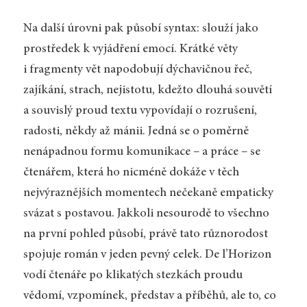
Na další úrovni pak působí syntax: slouží jako
prostředek k vyjádření emocí. Krátké věty
i fragmenty vět napodobují dýchavičnou řeč,
zajíkání, strach, nejistotu, kdežto dlouhá souvětí
a souvislý proud textu vypovídají o rozrušení,
radosti, někdy až mánii. Jedná se o poměrně
nenápadnou formu komunikace – a práce – se
čtenářem, která ho nicméně dokáže v těch
nejvýraznějších momentech nečekaně empaticky
svázat s postavou. Jakkoli nesourodě to všechno
na první pohled působí, právě tato různorodost
spojuje román v jeden pevný celek. De l’Horizon
vodí čtenáře po klikatých stezkách proudu
vědomí, vzpomínek, představ a příběhů, ale to, co