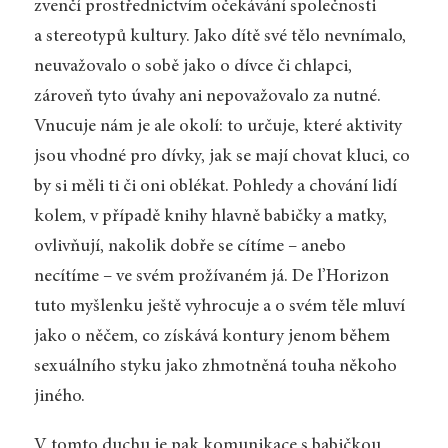
zvenčí prostřednictvím očekávání společnosti
a stereotypů kultury. Jako dítě své tělo nevnímalo,
neuvažovalo o sobě jako o dívce či chlapci,
zároveň tyto úvahy ani nepovažovalo za nutné.
Vnucuje nám je ale okolí: to určuje, které aktivity
jsou vhodné pro dívky, jak se mají chovat kluci, co
by si měli ti či oni oblékat. Pohledy a chování lidí
kolem, v případě knihy hlavně babičky a matky,
ovlivňují, nakolik dobře se cítíme – anebo
necítíme – ve svém prožívaném já. De l’Horizon
tuto myšlenku ještě vyhrocuje a o svém těle mluví
jako o něčem, co získává kontury jenom během
sexuálního styku jako zhmotněná touha někoho
jiného.
V tomto duchu je pak komunikace s babičkou