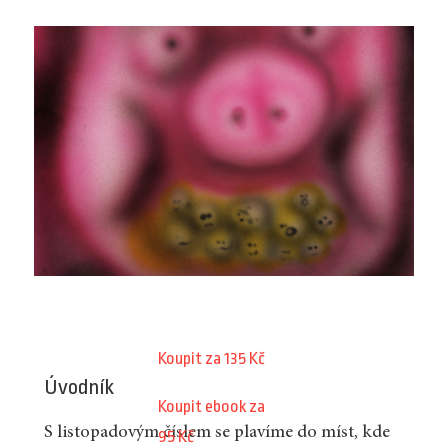
Koupit za 135 Kč
Úvodník
Koupit ebook za
S listopadovým číslem se plavíme do míst, kde
95 Kč