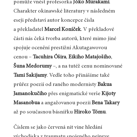
pomůže vnést profesorka
Jóko Murakami
.
Charakter okinawské literatury v následném
eseji představí autor koncepce čísla
a překladatel
Marcel Koníček
. V překladové
části nás čeká tvorba autorů, které mimo jiné
spojuje ocenění prestižní Akutagawovou
cenou –
Tacuhira Óšira
,
Eikiho Matajošiho
,
Šuna Medorumy
–, a na tutéž cenu nominované
Tami Sakijamy
. Vedle toho přinášíme také
průřez poezií od raného modernisty
Bakua
Jamanokučiho
přes enigmatické verše
Kijoty
Masanobua
a angažovanou poezii
Bena Takary
až po současnou básnířku
Hiroko Tómu
.
Číslem se jako červená nit vine hledání
východiska z traumatu spojeného nejprve