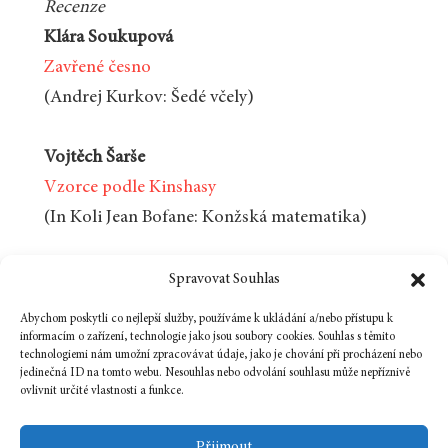
Recenze
Klára Soukupová
Zavřené česno
(Andrej Kurkov: Šedé včely)
Vojtěch Šarše
Vzorce podle Kinshasy
(In Koli Jean Bofane: Konžská matematika)
Spravovat Souhlas
Koupit ve zvýhodněném
balíčku 5 čísel
Abychom poskytli co nejlepší služby, používáme k ukládání a/nebo přístupu k
informacím o zařízení, technologie jako jsou soubory cookies. Souhlas s těmito
technologiemi nám umožní zpracovávat údaje, jako je chování při procházení nebo
jedinečná ID na tomto webu. Nesouhlas nebo odvolání souhlasu může nepříznivě
ovlivnit určité vlastnosti a funkce.
Přijmout