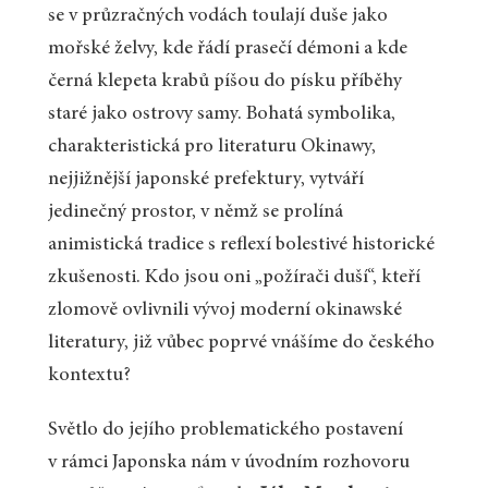
se v průzračných vodách toulají duše jako
mořské želvy, kde řádí prasečí démoni a kde
černá klepeta krabů píšou do písku příběhy
staré jako ostrovy samy. Bohatá symbolika,
charakteristická pro literaturu Okinawy,
nejjižnější japonské prefektury, vytváří
jedinečný prostor, v němž se prolíná
animistická tradice s reflexí bolestivé historické
zkušenosti. Kdo jsou oni „požírači duší“, kteří
zlomově ovlivnili vývoj moderní okinawské
literatury, již vůbec poprvé vnášíme do českého
kontextu?
Světlo do jejího problematického postavení
v rámci Japonska nám v úvodním rozhovoru