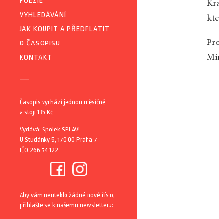
POEZIE
Kra
VYHLEDÁVÁNÍ
kte
JAK KOUPIT A PŘEDPLATIT
Pro
O ČASOPISU
Min
KONTAKT
Časopis vychází jednou měsíčně
a stojí 135 Kč
Vydává: Spolek SPLAV!
U Studánky 5, 170 00 Praha 7
IČO 266 74 122
Aby vám neuteklo žádné nové číslo,
přihlašte se k našemu newsletteru: