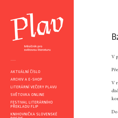
B
V p
Pře
AKTUÁLNÍ ČÍSLO
ARCHIV A E-SHOP
V r
LITERÁRNÍ VEČERY PLAVU
dis
SVĚTOVKA ONLINE
ko
FESTIVAL LITERÁRNÍHO
PŘEKLADU FLIP
Do 
KNIHOVNIČKA SLOVENSKÉ