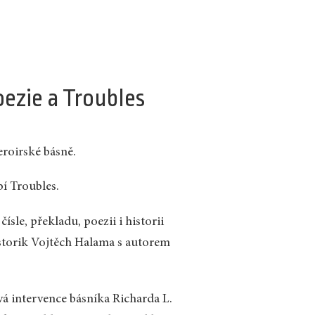
oezie a Troubles
eroirské básně.
bí Troubles.
sle, překladu, poezii i historii
storik Vojtěch Halama s autorem
á intervence básníka Richarda L.