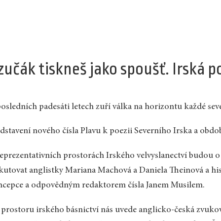
zučák tiskneš jako spoušť. Irská p
osledních padesáti letech zuří válka na horizontu každé sev
dstavení nového čísla Plavu k poezii Severního Irska a obdo
eprezentativních prostorách Irského velvyslanectví budou o čí
kutovat anglistky Mariana Machová a Daniela Theinová a hi
ncepce a odpovědným redaktorem čísla Janem Musilem.
prostoru irského básnictví nás uvede anglicko-česká zvukov