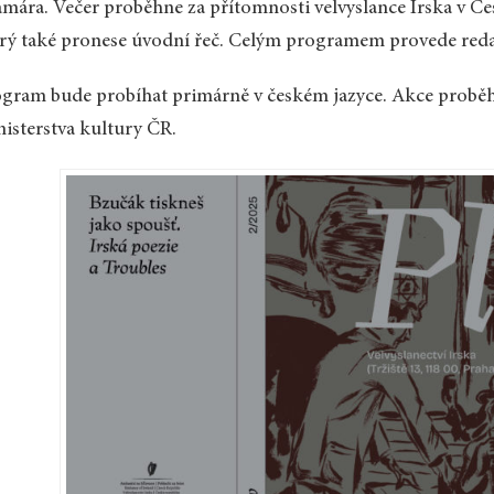
mára. Večer proběhne za přítomnosti velvyslance Irska v Če
rý také pronese úvodní řeč. Celým programem provede red
gram bude probíhat primárně v českém jazyce. Akce proběhn
isterstva kultury ČR.