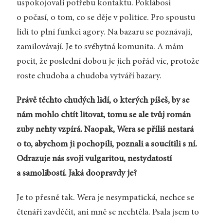
uspokojovali potřebu kontaktu. Poklábosí
o počasí, o tom, co se děje v politice. Pro spoustu
lidí to plní funkci agory. Na bazaru se poznávají,
zamilovávají. Je to svébytná komunita. A mám
pocit, že poslední dobou je jich pořád víc, protože
roste chudoba a chudoba vytváří bazary.
Právě těchto chudých lidí, o kterých píšeš, by se
nám mohlo chtít litovat, tomu se ale tvůj román
zuby nehty vzpírá. Naopak, Wera se příliš nestará
o to, abychom ji pochopili, poznali a soucítili s ní.
Odrazuje nás svojí vulgaritou, nestydatostí
a samolibostí. Jaká doopravdy je?
Je to přesně tak. Wera je nesympatická, nechce se
čtenáři zavděčit, ani mně se nechtěla. Psala jsem to