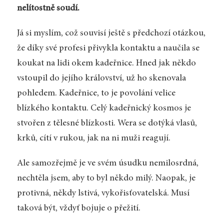
nelítostně soudí.
Já si myslím, což souvisí ještě s předchozí otázkou,
že díky své profesi přivykla kontaktu a naučila se
koukat na lidi okem kadeřnice. Hned jak někdo
vstoupil do jejího království, už ho skenovala
pohledem. Kadeřnice, to je povolání velice
blízkého kontaktu. Celý kadeřnický kosmos je
stvořen z tělesné blízkosti. Wera se dotýká vlasů,
krků, cítí v rukou, jak na ni muži reagují.
Ale samozřejmě je ve svém úsudku nemilosrdná,
nechtěla jsem, aby to byl někdo milý. Naopak, je
protivná, někdy lstivá, vykořisťovatelská. Musí
taková být, vždyť bojuje o přežití.