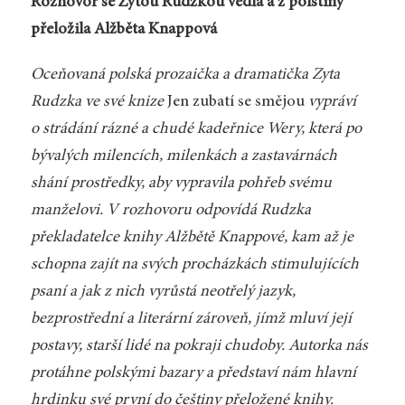
Rozhovor se Zytou Rudzkou vedla a z polštiny
přeložila Alžběta Knappová
Oceňovaná polská prozaička a dramatička Zyta
Rudzka ve své knize
Jen zubatí se smějou
vypráví
o strádání rázné a chudé kadeřnice Wery, která po
bývalých milencích, milenkách a zastavárnách
shání prostředky, aby vypravila pohřeb svému
manželovi. V rozhovoru odpovídá Rudzka
překladatelce knihy Alžbětě Knappové, kam až je
schopna zajít na svých procházkách stimulujících
psaní a jak z nich vyrůstá neotřelý jazyk,
bezprostřední a literární zároveň, jímž mluví její
postavy, starší lidé na pokraji chudoby. Autorka nás
protáhne polskými bazary a představí nám hlavní
hrdinku své první do češtiny přeložené knihy.