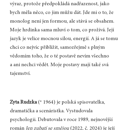
výraz, protože předpokládá nadřazenost, jako
bych měla něco, co jim můžu dát. Jde mi o to, že
monolog není jen formou, ale stává se obsahem.
Moje hrdinka sama mluví o tom, co prožívá. Její
jazyk je velice mocnou silou, energií. A já se tomu
chci co nejvíc přiblížit, samozřejmě s plným
vědomím toho, že o té postavě nevím všechno
a ani nechci vědět. Moje postavy mají také svá
tajemství.
Zyta Rudzka
(* 1964) je polská spisovatelka,
dramatička a scenáristka. Vystudovala
psychologii. Debutovala v roce 1989, nejnovější
román
Jen zubatí se smějou
(2022, č. 2024) je její