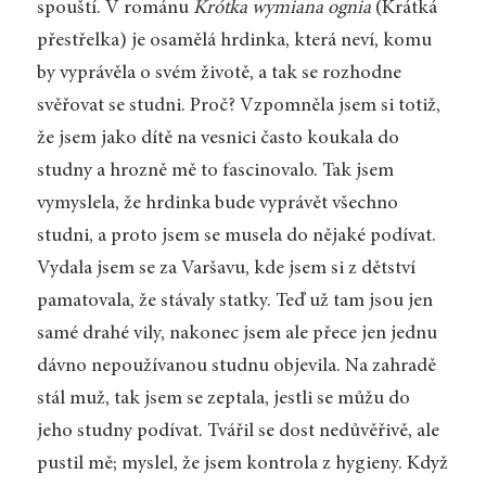
spouští. V románu
Krótka wymiana ognia
(Krátká
přestřelka) je osamělá hrdinka, která neví, komu
by vyprávěla o svém životě, a tak se rozhodne
svěřovat se studni. Proč? Vzpomněla jsem si totiž,
že jsem jako dítě na vesnici často koukala do
studny a hrozně mě to fascinovalo. Tak jsem
vymyslela, že hrdinka bude vyprávět všechno
studni, a proto jsem se musela do nějaké podívat.
Vydala jsem se za Varšavu, kde jsem si z dětství
pamatovala, že stávaly statky. Teď už tam jsou jen
samé drahé vily, nakonec jsem ale přece jen jednu
dávno nepoužívanou studnu objevila. Na zahradě
stál muž, tak jsem se zeptala, jestli se můžu do
jeho studny podívat. Tvářil se dost nedůvěřivě, ale
pustil mě; myslel, že jsem kontrola z hygieny. Když