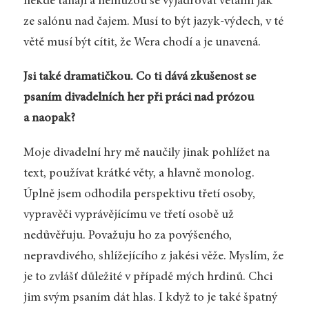
někde tahají a nemůžou se vyjadřovat větami jak
ze salónu nad čajem. Musí to být jazyk-výdech, v té
větě musí být cítit, že Wera chodí a je unavená.
Jsi také dramatičkou. Co ti dává zkušenost se
psaním divadelních her při práci nad prózou
a naopak?
Moje divadelní hry mě naučily jinak pohlížet na
text, používat krátké věty, a hlavně monolog.
Úplně jsem odhodila perspektivu třetí osoby,
vypravěči vyprávějícímu ve třetí osobě už
nedůvěřuju. Považuju ho za povýšeného,
nepravdivého, shlížejícího z jakési věže. Myslím, že
je to zvlášť důležité v případě mých hrdinů. Chci
jim svým psaním dát hlas. I když to je také špatný