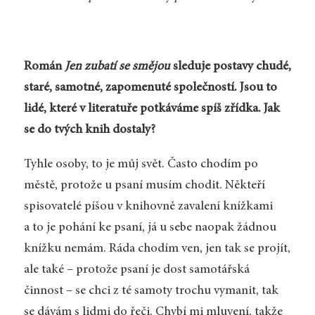
Román
Jen zubatí se smějou
sleduje postavy chudé,
staré, samotné, zapomenuté společností. Jsou to
lidé, které v literatuře potkáváme spíš zřídka. Jak
se do tvých knih dostaly?
Tyhle osoby, to je můj svět. Často chodím po
městě, protože u psaní musím chodit. Někteří
spisovatelé píšou v knihovně zavalení knížkami
a to je pohání ke psaní, já u sebe naopak žádnou
knížku nemám. Ráda chodím ven, jen tak se projít,
ale také – protože psaní je dost samotářská
činnost – se chci z té samoty trochu vymanit, tak
se dávám s lidmi do řeči. Chybí mi mluvení, takže