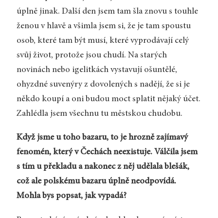
úplně jinak. Další den jsem tam šla znovu s touhle
ženou v hlavě a všimla jsem si, že je tam spoustu
osob, které tam být musí, které vyprodávají celý
svůj život, protože jsou chudí. Na starých
novinách nebo igelitkách vystavují ošuntělé,
ohyzdné suvenýry z dovolených s nadějí, že si je
někdo koupí a oni budou moct splatit nějaký účet.
Zahlédla jsem všechnu tu městskou chudobu.
Když jsme u toho bazaru, to je hrozně zajímavý
fenomén, který v Čechách neexistuje. Válčila jsem
s tím u překladu a nakonec z něj udělala blešák,
což ale polskému bazaru úplně neodpovídá.
Mohla bys popsat, jak vypadá?