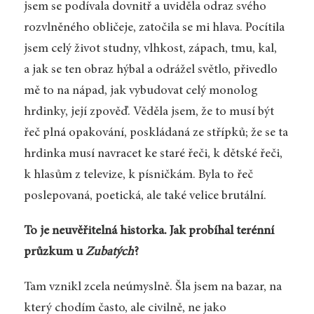
jsem se podívala dovnitř a uviděla odraz svého
rozvlněného obličeje, zatočila se mi hlava. Pocítila
jsem celý život studny, vlhkost, zápach, tmu, kal,
a jak se ten obraz hýbal a odrážel světlo, přivedlo
mě to na nápad, jak vybudovat celý monolog
hrdinky, její zpověď. Věděla jsem, že to musí být
řeč plná opakování, poskládaná ze střípků; že se ta
hrdinka musí navracet ke staré řeči, k dětské řeči,
k hlasům z televize, k písničkám. Byla to řeč
poslepovaná, poetická, ale také velice brutální.
To je neuvěřitelná historka. Jak probíhal terénní
průzkum u
Zubatých
?
Tam vznikl zcela neúmyslně. Šla jsem na bazar, na
který chodím často, ale civilně, ne jako