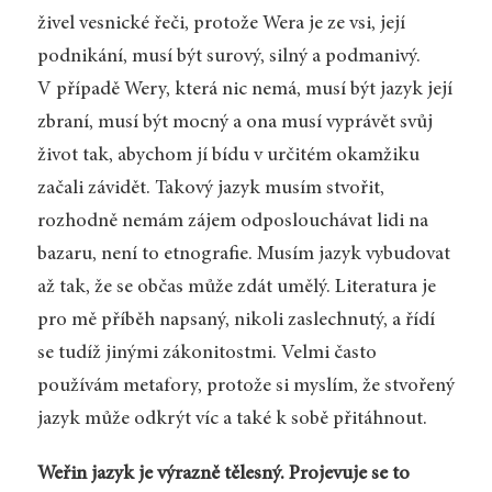
živel vesnické řeči, protože Wera je ze vsi, její
podnikání, musí být surový, silný a podmanivý.
V případě Wery, která nic nemá, musí být jazyk její
zbraní, musí být mocný a ona musí vyprávět svůj
život tak, abychom jí bídu v určitém okamžiku
začali závidět. Takový jazyk musím stvořit,
rozhodně nemám zájem odposlouchávat lidi na
bazaru, není to etnografie. Musím jazyk vybudovat
až tak, že se občas může zdát umělý. Literatura je
pro mě příběh napsaný, nikoli zaslechnutý, a řídí
se tudíž jinými zákonitostmi. Velmi často
používám metafory, protože si myslím, že stvořený
jazyk může odkrýt víc a také k sobě přitáhnout.
Weřin jazyk je výrazně tělesný. Projevuje se to