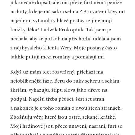
ji konečně dopsat, ale ona přece furt nemá peníze
na boty, kde je má sakra sehnat? A u vaření kávy mi
najednou vytanula v hlavě postava z jiné mojí
knížky, lékař Ludwik Prokopiuk. Tak jsem je
nechala, aby se potkali na přechodu, udělala jsem
z něj bývalého klienta Wery. Moje postavy často
takhle putují mezi romány a pomáhají mi.
Když už mám text rozvržený, přichází má
nejoblíbenější fáze. Beru do ruky sekeru a sekám,
škrtám, vyhazuju, štípu slova jako dřevo na
podpal. Napíšu třeba pět set, šest set stran
a nakonec je z toho román o dvou stech stranách.
Zbožňuju věty, které jsou ostré, sekané, krátké.
Moji hrdinové jsou přece unavení, nasraní, furt se