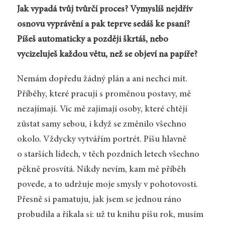
Jak vypadá tvůj tvůrčí proces? Vymyslíš nejdřív
osnovu vyprávění a pak teprve sedáš ke psaní?
Píšeš automaticky a později škrtáš, nebo
vycizeluješ každou větu, než se objeví na papíře?
Nemám dopředu žádný plán a ani nechci mít.
Příběhy, které pracují s proměnou postavy, mě
nezajímají. Víc mě zajímají osoby, které chtějí
zůstat samy sebou, i když se změnilo všechno
okolo. Vždycky vytvářím portrét. Píšu hlavně
o starších lidech, v těch pozdních letech všechno
pěkně prosvítá. Nikdy nevím, kam mě příběh
povede, a to udržuje moje smysly v pohotovosti.
Přesně si pamatuju, jak jsem se jednou ráno
probudila a říkala si: už tu knihu píšu rok, musím