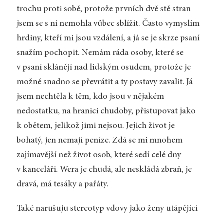
trochu proti sobě, protože prvních dvě stě stran
jsem se s ní nemohla vůbec sblížit. Často vymyslím
hrdiny, kteří mi jsou vzdálení, a já se je skrze psaní
snažím pochopit. Nemám ráda osoby, které se
v psaní sklánějí nad lidským osudem, protože je
možné snadno se převrátit a ty postavy zavalit. Já
jsem nechtěla k těm, kdo jsou v nějakém
nedostatku, na hranici chudoby, přistupovat jako
k obětem, jelikož jimi nejsou. Jejich život je
bohatý, jen nemají peníze. Zdá se mi mnohem
zajímavější než život osob, které sedí celé dny
v kanceláři. Wera je chudá, ale neskládá zbraň, je
dravá, má tesáky a pařáty.
Také narušuju stereotyp vdovy jako ženy utápějící