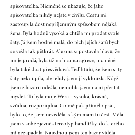
spisovatelka. Nicméně se ukazuje, že jako
spisovatelka nikdy nejste v civilu. Cestu mi
zastoupila dost nepříjemným způsobem nějaká
žena. Byla hodně vysoká a chtěla mi prodat svoje
šaty. Já jsem hodně malá, do těch jejích šatů bych
se vešla tak pětkrát. Ale ona si postavila hlavu, že
mi je prodá, byla už na hranici agrese, nicméně
byla také dost přesvědčivá. Teď lituju, že jsem si ty
šaty nekoupila, ale tehdy jsem jí vyklouzla. Když
jsem z bazaru odešla, nemohla jsem na ni přestat
myslet. To byla moje Wera – vysoká, krásná,
svůdná, rozporuplná. Co mě pak přimělo psát,
bylo to, že jsem nevěděla, s kým mám tu čest. Měla
jsem v sobě zjevně stereotyp handlířky, do kterého
mi nezapadala. Najednou jsem ten bazar viděla