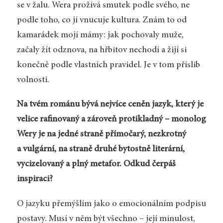
se v žalu. Wera prožívá smutek podle svého, ne
podle toho, co jí vnucuje kultura. Znám to od
kamarádek mojí mámy: jak pochovaly muže,
začaly žít odznova, na hřbitov nechodí a žijí si
konečně podle vlastních pravidel. Je v tom příslib
volnosti.
Na tvém románu bývá nejvíce ceněn jazyk, který je
velice rafinovaný a zároveň protikladný – monolog
Wery je na jedné straně přímočarý, nezkrotný
a vulgární, na straně druhé bytostně literární,
vycizelovaný a plný metafor. Odkud čerpáš
inspiraci?
O jazyku přemýšlím jako o emocionálním podpisu
postavy. Musí v něm být všechno – její minulost,