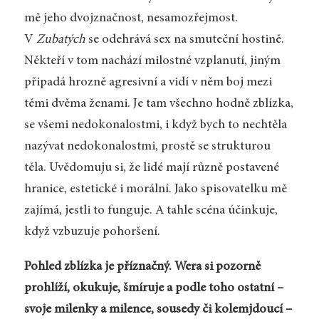
mě jeho dvojznačnost, nesamozřejmost.
V
Zubatých
se odehrává sex na smuteční hostině.
Někteří v tom nachází milostné vzplanutí, jiným
připadá hrozně agresivní a vidí v něm boj mezi
těmi dvěma ženami. Je tam všechno hodně zblízka,
se všemi nedokonalostmi, i když bych to nechtěla
nazývat nedokonalostmi, prostě se strukturou
těla. Uvědomuju si, že lidé mají různě postavené
hranice, estetické i morální. Jako spisovatelku mě
zajímá, jestli to funguje. A tahle scéna účinkuje,
když vzbuzuje pohoršení.
Pohled zblízka je příznačný. Wera si pozorně
prohlíží, okukuje, šmíruje a podle toho ostatní –
svoje milenky a milence, sousedy či kolemjdoucí –