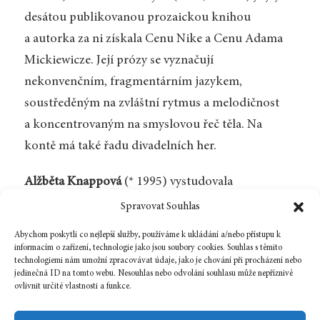
desátou publikovanou prozaickou knihou
a autorka za ni získala Cenu Nike a Cenu Adama
Mickiewicze. Její prózy se vyznačují
nekonvenčním, fragmentárním jazykem,
soustředěným na zvláštní rytmus a melodičnost
a koncentrovaným na smyslovou řeč těla. Na
kontě má také řadu divadelních her.
Alžběta Knappová
(* 1995) vystudovala
bohemistiku a komparatistiku na Filozofické
Spravovat Souhlas
fakultě Univerzity Karlovy. Zajímá se o literaturu
Abychom poskytli co nejlepší služby, používáme k ukládání a/nebo přístupu k
střední Evropy, pracuje jako nakladatelská
informacím o zařízení, technologie jako jsou soubory cookies. Souhlas s těmito
technologiemi nám umožní zpracovávat údaje, jako je chování při procházení nebo
redaktorka a překládá z polštiny.
jedinečná ID na tomto webu. Nesouhlas nebo odvolání souhlasu může nepříznivě
ovlivnit určité vlastnosti a funkce.
Zpět na číslo