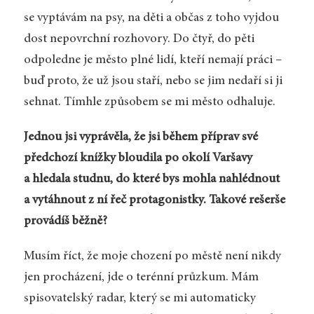
se vyptávám na psy, na děti a občas z toho vyjdou
dost nepovrchní rozhovory. Do čtyř, do pěti
odpoledne je město plné lidí, kteří nemají práci –
buď proto, že už jsou staří, nebo se jim nedaří si ji
sehnat. Tímhle způsobem se mi město odhaluje.
Jednou jsi vyprávěla, že jsi během příprav své
předchozí knížky bloudila po okolí Varšavy
a hledala studnu, do které bys mohla nahlédnout
a vytáhnout z ní řeč protagonistky. Takové rešerše
provádíš běžně?
Musím říct, že moje chození po městě není nikdy
jen procházení, jde o terénní průzkum. Mám
spisovatelský radar, který se mi automaticky