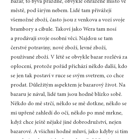
Bazar, to bývá prázdné, obvykle ohrazené místo ve
městě, pod širým nebem. Lidé tam přivážejí
všemožné zboží, často jsou z venkova a vozí svoje
brambory a cibule. Takoví jako Wera tam nosí
a prodávají svoje osobní věci. Najdou se tam
čerstvé potraviny, nové zboží, levné zboží,
používané zboží. V létě se obvykle bazar rozlévá za
oplocení, protože pořád přichází někdo další, kdo
se jen tak postaví v ruce se svým svetrem, co chce
prodat. Důležitým aspektem je bazarový život. Na
bazaru je nával, lidé tam jsou hodně blízko sobě.
Někdo do mě strčí, někdo se mě dotkne, někdo se
mi upřeně zahledí do očí, někdo po mně mrkne,
když chce ještě nějaké jiné dobrodružství, nejen
bazarové. A všichni hodně mluví, jako kdyby si tím