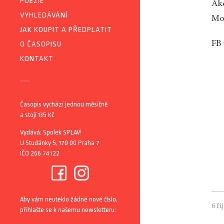
POEZIE
Akc
VYHLEDÁVÁNÍ
Mon
JAK KOUPIT A PŘEDPLATIT
FB
O ČASOPISU
KONTAKT
Časopis vychází jednou měsíčně
a stojí 135 Kč
Vydává: Spolek SPLAV!
U Studánky 5, 170 00 Praha 7
IČO 266 74 122
Aby vám neuteklo žádné nové číslo,
6 ří
přihlašte se k našemu newsletteru: