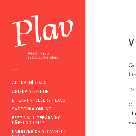
V
Čes
lit
AKTUÁLNÍ ČÍSLO
–> 
ARCHIV A E-SHOP
LITERÁRNÍ VEČERY PLAVU
Čís
SVĚTOVKA ONLINE
s h
FESTIVAL LITERÁRNÍHO
PŘEKLADU FLIP
mon
KNIHOVNIČKA SLOVENSKÉ