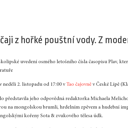
 čaji z hořké pouštní vody. Z mo
kolipské uvedení osmého letošního čísla časopisu Plav, kt
eratuře
v neděli 2. listopadu od 17:00 v
Tao čajovně
v České Lípě (Klá
lo představila jeho odpovědná redaktorka Michaela Melichov
rou na mongolskou brumli, hrdelním zpěvem a hudební imp
golskými kořeny Sota & zvukového tělesa údk.