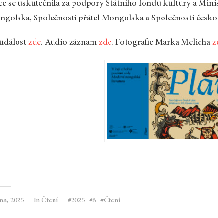
e se uskutečnila za podpory Státního fondu kultury a Minis
golska, Společnosti přátel Mongolska a Společnosti česko
 událost
zde
. Audio záznam
zde
. Fotografie Marka Melicha
z
jna, 2025
In
Čtení
2025
8
Čtení