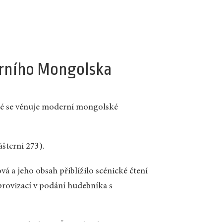
derního Mongolska
eré se věnuje moderní mongolské
šterní 273).
á a jeho obsah přiblížilo scénické čtení
rovizací v podání hudebníka s