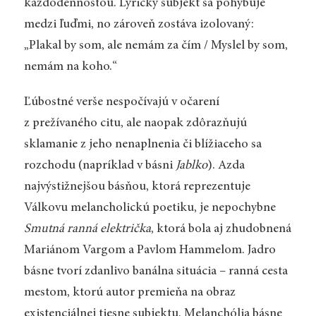
každodennosťou. Lyrický subjekt sa pohybuje
medzi ľuďmi, no zároveň zostáva izolovaný:
„Plakal by som, ale nemám za čím / Myslel by som,
nemám na koho.“
Ľúbostné verše nespočívajú v očarení
z prežívaného citu, ale naopak zdôrazňujú
sklamanie z jeho nenaplnenia či blížiaceho sa
rozchodu (napríklad v básni
Jablko
). Azda
najvýstižnejšou básňou, ktorá reprezentuje
Válkovu melancholickú poetiku, je nepochybne
Smutná ranná električka
, ktorá bola aj zhudobnená
Mariánom Vargom a Pavlom Hammelom. Jadro
básne tvorí zdanlivo banálna situácia – ranná cesta
mestom, ktorú autor premieňa na obraz
existenciálnej tiesne subjektu. Melanchólia básne