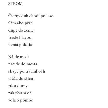
STROM
Čierny dub chodí po lese
Sám ako prst
dupe do zeme
trasie hlavou
nemá pokoja
Nájde most
prejde do mesta
šliape po trávnikoch
vráža do stien
rúca domy
zakrýva si oči
volá o pomoc