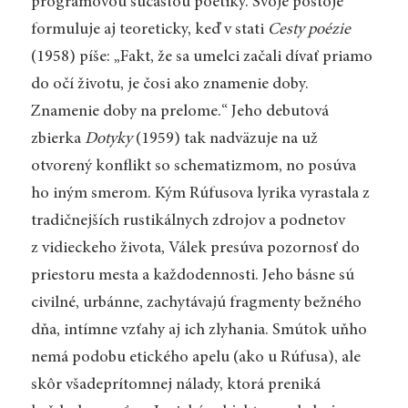
programovou súčasťou poetiky. Svoje postoje
formuluje aj teoreticky, keď v stati
Cesty poézie
(1958) píše: „Fakt, že sa umelci začali dívať priamo
do očí životu, je čosi ako znamenie doby.
Znamenie doby na prelome.“ Jeho debutová
zbierka
Dotyky
(1959) tak nadväzuje na už
otvorený konflikt so schematizmom, no posúva
ho iným smerom. Kým Rúfusova lyrika vyrastala z
tradičnejších rustikálnych zdrojov a podnetov
z vidieckeho života, Válek presúva pozornosť do
priestoru mesta a každodennosti. Jeho básne sú
civilné, urbánne, zachytávajú fragmenty bežného
dňa, intímne vzťahy aj ich zlyhania. Smútok uňho
nemá podobu etického apelu (ako u Rúfusa), ale
skôr všadeprítomnej nálady, ktorá preniká