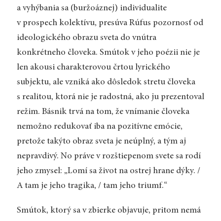
a vyhýbania sa (buržoáznej) individualite
v prospech kolektívu, presúva Rúfus pozornosť od
ideologického obrazu sveta do vnútra
konkrétneho človeka. Smútok v jeho poézii nie je
len akousi charakterovou črtou lyrického
subjektu, ale vzniká ako dôsledok stretu človeka
s realitou, ktorá nie je radostná, ako ju prezentoval
režim. Básnik trvá na tom, že vnímanie človeka
nemožno redukovať iba na pozitívne emócie,
pretože takýto obraz sveta je neúplný, a tým aj
nepravdivý. No práve v rozštiepenom svete sa rodí
jeho zmysel: „Lomí sa život na ostrej hrane dýky. /
A tam je jeho tragika, / tam jeho triumf.“
Smútok, ktorý sa v zbierke objavuje, pritom nemá