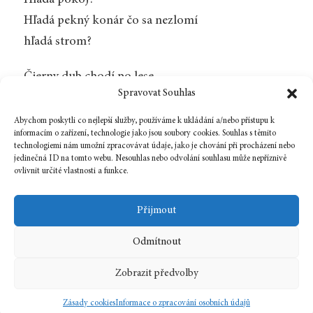
Hľadá pokoj?
Hľadá pekný konár čo sa nezlomí
hľadá strom?
Čierny dub chodí po lese
Spravovat Souhlas
Vyhýbajte sa mu!
Abychom poskytli co nejlepší služby, používáme k ukládání a/nebo přístupu k
(s. 27–28)
informacím o zařízení, technologie jako jsou soubory cookies. Souhlas s těmito
technologiemi nám umožní zpracovávat údaje, jako je chování při procházení nebo
jedinečná ID na tomto webu. Nesouhlas nebo odvolání souhlasu může nepříznivě
ovlivnit určité vlastnosti a funkce.
Přijmout
Odmítnout
13 dubna, 2026
In
Knihovnička slovenské poezie
,
Světovka
Zobrazit předvolby
slovenština
Zásady cookies
Informace o zpracování osobních údajů