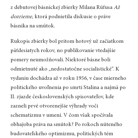
z debutovej básnickej zbierky Milana Rúfusa
Až
dozrieme
, ktorá podnietila diskusie o práve
básnika na smútok.
Rukopis zbierky bol pritom hotový už začiatkom
päťdesiatych rokov, no publikovanie vtedajšie
pomery neumožňovali. Niektoré básne boli
odmietnuté ako „nedostatočne socialistické“. K
vydaniu dochádza až v roku 1956, v čase mierneho
politického uvoľnenia po smrti Stalina a najmä po
II. zjazde československých spisovateľov, kde
zazneli prvé otvorenejšie výhrady voči
schematizmu v umení. V čom však spočívala
obhajoba práva na smútok? Po rokoch núteného
budovateľského optimizmu, politických tém