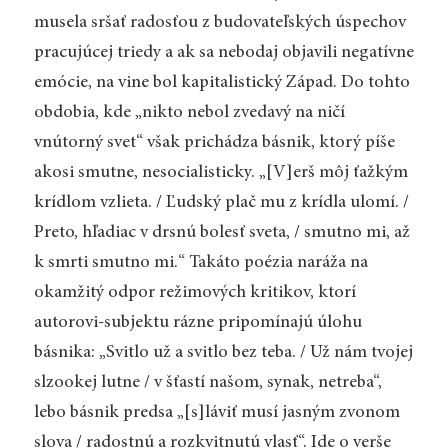
musela sršať radosťou z budovateľských úspechov
pracujúcej triedy a ak sa nebodaj objavili negatívne
emócie, na vine bol kapitalistický Západ. Do tohto
obdobia, kde „nikto nebol zvedavý na ničí
vnútorný svet“ však prichádza básnik, ktorý píše
akosi smutne, nesocialisticky. „[V]erš môj ťažkým
krídlom vzlieta. / Ľudský plač mu z krídla ulomí. /
Preto, hľadiac v drsnú bolesť sveta, / smutno mi, až
k smrti smutno mi.“ Takáto poézia naráža na
okamžitý odpor režimových kritikov, ktorí
autorovi-subjektu rázne pripomínajú úlohu
básnika: „Svitlo už a svitlo bez teba. / Už nám tvojej
slzookej lutne / v šťastí našom, synak, netreba“,
lebo básnik predsa „[s]láviť musí jasným zvonom
slova / radostnú a rozkvitnutú vlasť“. Ide o verše