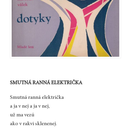
SMUTNÁ RANNÁ ELEKTRIČKA
Smutná ranná električka
a ja v nej a ja v nej,
už ma vezú
ako v rakvi sklenenej.