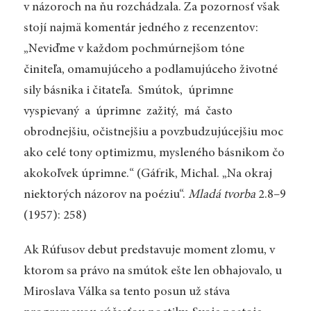
v názoroch na ňu rozchádzala. Za pozornosť však
stojí najmä komentár jedného z recenzentov:
„Neviďme v každom pochmúrnejšom tóne
činiteľa, omamujúceho a podlamujúceho životné
sily básnika i čitateľa. Smútok, úprimne
vyspievaný a úprimne zažitý, má často
obrodnejšiu, očistnejšiu a povzbudzujúcejšiu moc
ako celé tony optimizmu, mysleného básnikom čo
akokoľvek úprimne.“ (Gáfrik, Michal. „Na okraj
niektorých názorov na poéziu“.
Mladá tvorba
2.8–9
(1957): 258)
Ak Rúfusov debut predstavuje moment zlomu, v
ktorom sa právo na smútok ešte len obhajovalo, u
Miroslava Válka sa tento posun už stáva