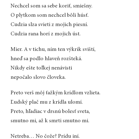
Nechcel som sa sebe koriť, smiešny.
O plytkom som nechcel bôli húsť.
Cudzia slza svieti z mojich piesní.
Cudzia rana horí z mojich úst.
Mier. A v tichu, ním ten výkrik sviští,
hneď sa podlo hlaveň rozšteká.
Nikdy ešte toľkej nenávisti
nepočalo slovo človeka.
Preto verš môj ťažkým krídlom vzlieta.
Ľudský plač mu z krídla ulomí.
Preto, hľadiac v drsnú bolesť sveta,
smutno mi, až k smrti smutno mi.
Netreba… No čože? Prídu iní.