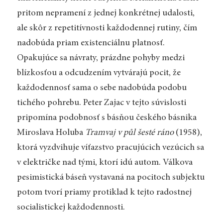
pritom nepramení z jednej konkrétnej udalosti,
ale skôr z repetitívnosti každodennej rutiny, čím
nadobúda priam existenciálnu platnosť.
Opakujúce sa návraty, prázdne pohyby medzi
blízkosťou a odcudzením vytvárajú pocit, že
každodennosť sama o sebe nadobúda podobu
tichého pohrebu. Peter Zajac v tejto súvislosti
pripomína podobnosť s básňou českého básnika
Miroslava Holuba
Tramvaj v půl šesté ráno
(1958),
ktorá vyzdvihuje víťazstvo pracujúcich vezúcich sa
v električke nad tými, ktorí idú autom. Válkova
pesimistická báseň vystavaná na pocitoch subjektu
potom tvorí priamy protiklad k tejto radostnej
socialistickej každodennosti.