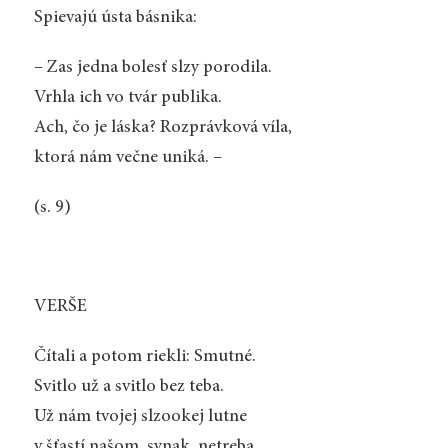
Spievajú ústa básnika:
– Zas jedna bolesť slzy porodila.
Vrhla ich vo tvár publika.
Ach, čo je láska? Rozprávková víla,
ktorá nám večne uniká. –
(s. 9)
VERŠE
Čítali a potom riekli: Smutné.
Svitlo už a svitlo bez teba.
Už nám tvojej slzookej lutne
v šťastí našom, synak, netreba.