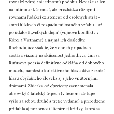
rovnaký zdroj ani jednotnú podobu. Neviaže sa len
na intímnu skúsenosť, ale prechádza rôznymi
rovinami ľudskej existencie: od osobných strát –
smrti blízkych či rozpadu milostného vzťahu – až
po udalosti „veľkých dejín“ (vojnové konflikty v
Kórei a Vietname) a najmä ich dôsledky.
Rozhodujúce však je, že v oboch prípadoch
zostáva viazaný na skúsenosť jednotlivca, čím sa
Rúfusova poézia definitívne odkláňa od dobového
modelu, namiesto kolektívneho hlasu dáva zaznieť
hlasu obyčajného človeka aj s jeho vnútornými
drámami. Zbierka
Až dozrieme
zaznamenala
obrovský čitateľský úspech (v tesnom zástupe
vyšlo za sebou druhé a tretie vydanie) a prirodzene
pritiahla aj pozornosť literárnej kritiky, ktorá sa