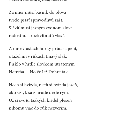
Za mier musí básnik do olova
tvrdo písať spravodlivú zášť.
Sláviť musí jasným zvonom slova
radostnú a rozkvitnutú vlasť. –
A mne v ústach horký prúd sa pení,
oťažel mi v rukách tmavý slák.
Pisklo v hrdle slovkom utrateným:
Netreba… No čože? Dobre tak.
Nech si hvízda, nech si hvízda jeseň,
ako vzlyk sa z hrude derie rým.
Už si svoju ťažkých krídel pleseň
nikomu viac do rúk nezverím.