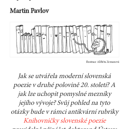
Martin Pavlov
Ilustrace Alžběta Zemanová
Jak se utvářela moderní slovenská
poezie v druhé polovině 20. století? A
jak lze uchopit pomyslné mezníky
jejího vývoje? Svůj pohled na tyto
otázky bude v rámci antikvární rubriky
Knihovničky slovenské poezie