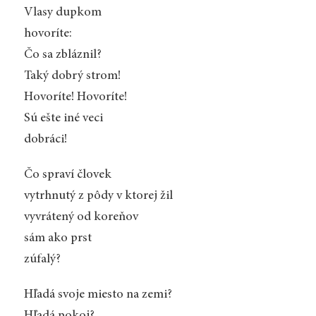
Vlasy dupkom
hovoríte:
Čo sa zbláznil?
Taký dobrý strom!
Hovoríte! Hovoríte!
Sú ešte iné veci
dobráci!
Čo spraví človek
vytrhnutý z pôdy v ktorej žil
vyvrátený od koreňov
sám ako prst
zúfalý?
Hľadá svoje miesto na zemi?