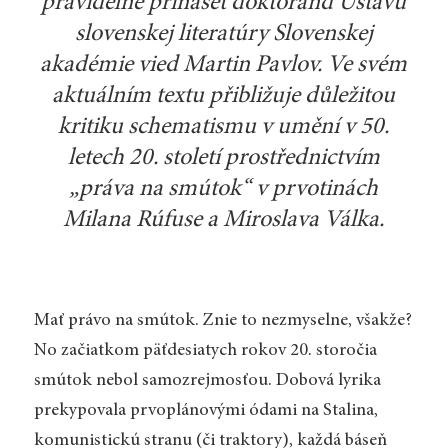
pravidelně přinášet doktorand Ústavu
slovenskej literatúry Slovenskej
akadémie vied Martin Pavlov. Ve svém
aktuálním textu přibližuje důležitou
kritiku schematismu v umění v 50.
letech 20. století prostřednictvím
„práva na smútok“ v prvotinách
Milana Rúfuse a Miroslava Válka.
Mať právo na smútok. Znie to nezmyselne, všakže?
No začiatkom päťdesiatych rokov 20. storočia
smútok nebol samozrejmosťou. Dobová lyrika
prekypovala prvoplánovými ódami na Stalina,
komunistickú stranu (či traktory), každá báseň