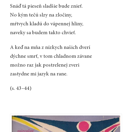
Snáď tá pieseň sladšie bude znieť.
No kým tečú slzy na zločiny,
mŕtvych kladú do vápennej hliny,
naveky sa budem takto chvieť.
A keď na mňa z nízkych našich dverí
dýchne smrť, v tom chladnom závane
možno raz jak postrelenej zveri
zastydne mi jazyk na rane.
(s. 43–44)