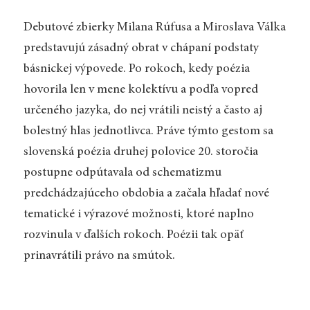
Debutové zbierky Milana Rúfusa a Miroslava Válka
predstavujú zásadný obrat v chápaní podstaty
básnickej výpovede. Po rokoch, kedy poézia
hovorila len v mene kolektívu a podľa vopred
určeného jazyka, do nej vrátili neistý a často aj
bolestný hlas jednotlivca. Práve týmto gestom sa
slovenská poézia druhej polovice 20. storočia
postupne odpútavala od schematizmu
predchádzajúceho obdobia a začala hľadať nové
tematické i výrazové možnosti, ktoré naplno
rozvinula v ďalších rokoch. Poézii tak opäť
prinavrátili právo na smútok.