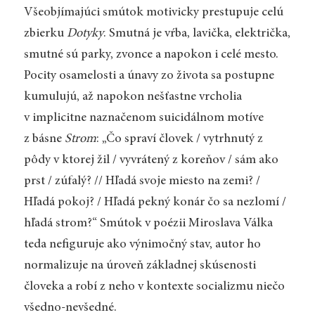
Všeobjímajúci smútok motivicky prestupuje celú
zbierku
Dotyky
. Smutná je vŕba, lavička, električka,
smutné sú parky, zvonce a napokon i celé mesto.
Pocity osamelosti a únavy zo života sa postupne
kumulujú, až napokon nešťastne vrcholia
v implicitne naznačenom suicidálnom motíve
z básne
Strom
: „Čo spraví človek / vytrhnutý z
pôdy v ktorej žil / vyvrátený z koreňov / sám ako
prst / zúfalý? // Hľadá svoje miesto na zemi? /
Hľadá pokoj? / Hľadá pekný konár čo sa nezlomí /
hľadá strom?“ Smútok v poézii Miroslava Válka
teda nefiguruje ako výnimočný stav, autor ho
normalizuje na úroveň základnej skúsenosti
človeka a robí z neho v kontexte socializmu niečo
všedno-nevšedné.