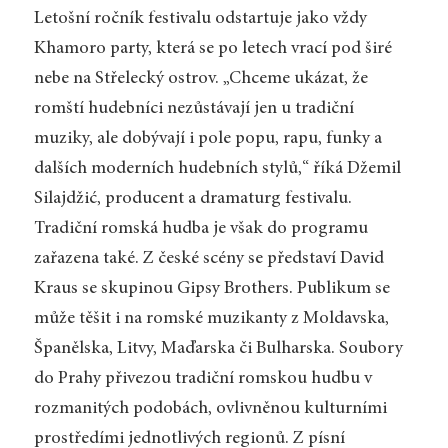
Letošní ročník festivalu odstartuje jako vždy
Khamoro party, která se po letech vrací pod širé
nebe na Střelecký ostrov. „Chceme ukázat, že
romští hudebníci nezůstávají jen u tradiční
muziky, ale dobývají i pole popu, rapu, funky a
dalších moderních hudebních stylů,“ říká Džemil
Silajdžić, producent a dramaturg festivalu.
Tradiční romská hudba je však do programu
zařazena také. Z české scény se představí David
Kraus se skupinou Gipsy Brothers. Publikum se
může těšit i na romské muzikanty z Moldavska,
Španělska, Litvy, Maďarska či Bulharska. Soubory
do Prahy přivezou tradiční romskou hudbu v
rozmanitých podobách, ovlivněnou kulturními
prostředími jednotlivých regionů.
Z písní