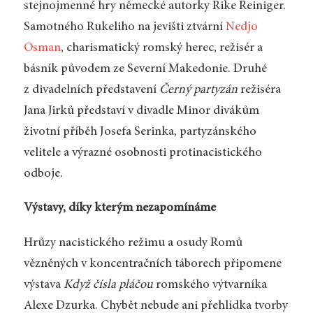
stejnojmenné hry německé autorky Rike Reiniger.
Samotného Rukeliho
na jevišti ztvární
Nedjo
Osman
, charismatický romský herec, režisér a
básník původem ze Severní Makedonie. Druhé
z divadelních představení
Černý partyzán
režiséra
Jana Jirků
představí v divadle Minor divákům
životní příběh Josefa Serinka, partyzánského
velitele a výrazné osobnosti protinacistického
odboje.
Výstavy, díky kterým nezapomínáme
Hrůzy nacistického režimu a osudy Romů
vězněných v koncentračních táborech připomene
výstava
Když čísla pláčou
romského výtvarníka
Alexe Dzurka. Chybět nebude ani přehlídka tvorby