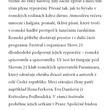
vezme do ruky nástroj, jiný začne zpívat a mezi tím
vším plyne vyprávění. Přesně tak, jak to bývalo v
romských rodinách kdysi dávno. Atmosféru večera
umocní i halgata, pomalé, tklivé písně, které tvoří
v romské hudbě protipól k tanečním čardášům.
Romské příběhy dostávají prostor i v další části
programu. Festival i organizace Slovo 21
dlouhodobě podporují jejich vypravěče – romské
spisovatele a spisovatelky. Už šest let funguje pod
Slovem 21 klub romských spisovatelů Paramisara,
který sdružuje zhruba dvacet autorů a autorek z
celé České republiky. Mezi stávající členy patří
například Ilona Ferková, Eva Danišová či
Květoslava Podhradská. V rámci festivalu
proběhne jejich setkání v Praze. Společně budou