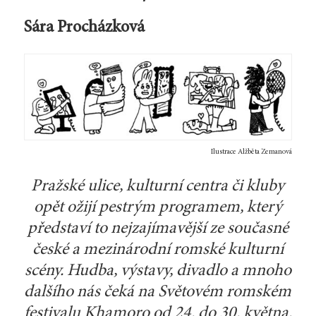
Sára Procházková
Ilustrace Alžběta Zemanová
Pražské ulice, kulturní centra či kluby
opět ožijí pestrým programem, který
představí to nejzajímavější ze současné
české a mezinárodní romské kulturní
scény. Hudba, výstavy, divadlo a mnoho
dalšího nás čeká na Světovém romském
festivalu Khamoro od 24. do 30. května.