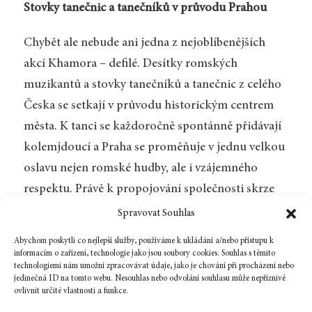
Stovky tanečnic a tanečníků v průvodu Prahou
Chybět ale nebude ani jedna z nejoblíbenějších
akcí Khamora – defilé. Desítky romských
muzikantů a stovky tanečníků a tanečnic z celého
Česka se setkají v průvodu historickým centrem
města. K tanci se každoročně spontánně přidávají
kolemjdoucí a Praha se proměňuje v jednu velkou
oslavu nejen romské hudby, ale i vzájemného
respektu. Právě k propojování společnosti skrze
kulturu ostatně festival přispívá už od svého
Spravovat Souhlas
prvního ročníku.
Abychom poskytli co nejlepší služby, používáme k ukládání a/nebo přístupu k
informacím o zařízení, technologie jako jsou soubory cookies. Souhlas s těmito
Festival Khamoro bude probíhat od 24. do 30.
technologiemi nám umožní zpracovávat údaje, jako je chování při procházení nebo
jedinečná ID na tomto webu. Nesouhlas nebo odvolání souhlasu může nepříznivě
května. Kompletní program je dostupný na
ovlivnit určité vlastnosti a funkce.
www.khamoro.cz
. Festival můžete sledovat také na