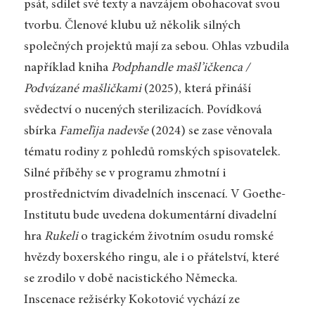
psát, sdílet své texty a navzájem obohacovat svou
tvorbu. Členové klubu už několik silných
společných projektů mají za sebou. Ohlas vzbudila
například kniha
Podphandle mašl’ičkenca /
Podvázané mašličkami
(2025), která přináší
svědectví o nucených sterilizacích. Povídková
sbírka
Fameľija nadevše
(2024)
se zase věnovala
tématu rodiny z pohledů romských spisovatelek.
Silné příběhy se v programu zhmotní i
prostřednictvím divadelních inscenací. V Goethe-
Institutu bude uvedena dokumentární divadelní
hra
Rukeli
o tragickém životním osudu romské
hvězdy boxerského ringu, ale i o přátelství, které
se zrodilo v době nacistického Německa.
Inscenace režisérky Kokotović vychází ze