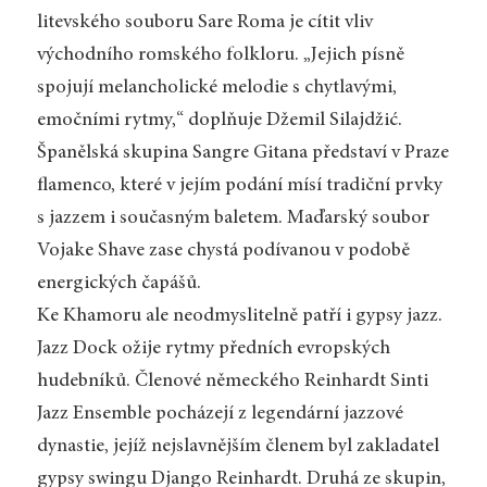
litevského souboru Sare Roma je cítit vliv
východního romského folkloru. „Jejich písně
spojují melancholické melodie s chytlavými,
emočními rytmy,“ doplňuje Džemil Silajdžić.
Španělská skupina Sangre Gitana představí v Praze
flamenco, které v jejím podání mísí tradiční prvky
s jazzem i současným baletem. Maďarský soubor
Vojake Shave zase chystá podívanou v podobě
energických čapášů.
Ke Khamoru ale neodmyslitelně patří i gypsy jazz.
Jazz Dock ožije rytmy předních evropských
hudebníků.
Členové německého Reinhardt Sinti
Jazz Ensemble pocházejí z legendární jazzové
dynastie, jejíž nejslavnějším členem byl zakladatel
gypsy swingu Django Reinhardt. Druhá ze skupin,