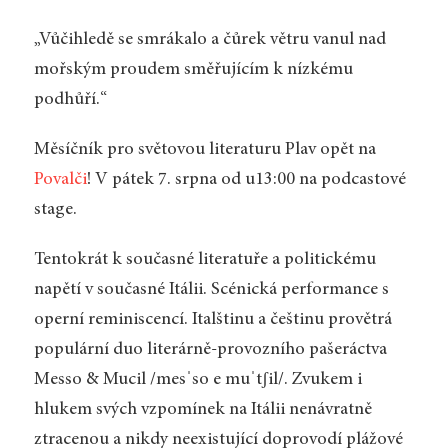
„Vůčihledě se smrákalo a čůrek větru vanul nad
mořským proudem směřujícím k nízkému
podhůří.“
Měsíčník pro světovou literaturu Plav opět na
Povalči
! V pátek 7. srpna od u13:00 na podcastové
stage.
Tentokrát k současné literatuře a politickému
napětí v současné Itálii. Scénická performance s
operní reminiscencí. Italštinu a češtinu provětrá
populární duo literárně-provozního pašeráctva
Messo & Mucil /mesˈso e muˈ
tʃ
il/. Zvukem i
hlukem svých vzpomínek na Itálii nenávratně
ztracenou a nikdy neexistující doprovodí plážové