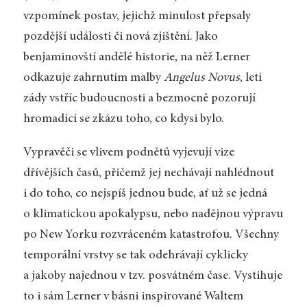
vzpomínek postav, jejichž minulost přepsaly
pozdější události či nová zjištění. Jako
benjaminovští andělé historie, na něž Lerner
odkazuje zahrnutím malby
Angelus Novus
, letí
zády vstříc budoucnosti a bezmocně pozorují
hromadící se zkázu toho, co kdysi bylo.
Vypravěči se vlivem podnětů vyjevují vize
dřívějších časů, přičemž jej nechávají nahlédnout
i do toho, co nejspíš jednou bude, ať už se jedná
o klimatickou apokalypsu, nebo nadějnou výpravu
po New Yorku rozvráceném katastrofou. Všechny
temporální vrstvy se tak odehrávají cyklicky
a jakoby najednou v tzv. posvátném čase. Vystihuje
to i sám Lerner v básni inspirované Waltem