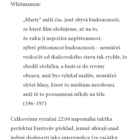
Whitmanem:
„Marty“ měří čas, jenž zbývá budoucnosti,
ze které film sledujeme, až na to,
že ruku jí nepožírá nepřítomnost,
nýbrž přítomnost budoucnosti – nemůžeš
vyskočit od tkalcovského stavu tak rychle, že
shodíš stoličku, a hnát se do roviny
obrazu, aniž bys vylekal malíře, nemůžeš
slyšet hlasy, které to médium nezobrazí,
aniž tě to poznamená někde na těle.
(196–197)
Celkovému vyznění
22:04
napomáhá takřka
perfektní Fantysův překlad, jemuž ubírají snad
jedině drobnosti jako interpunkce (ze začátku