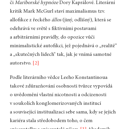
či
Mariborské hypnóze
Dory Kaprálové. Literární
kritik Mark McGurl staví maximalismus tzv.
allofikce z řeckého
állos
(jiný, odlišný), která se
odehrává ve světě s fiktivními postavami
a arbitrárními pravidly, do opozice vůči
minimalistické autofikci, jež pojednává o „realitě“
a „skutečných lidech“ tak, jak je vnímá samotné
autorstvo.
[2]
Podle literárního vědce Leeho Konstantinoua
takové zdůrazňování osobnosti tvůrce vypovídá
o uvědomění vlastní nicotnosti a odcizenosti
v soukolích konglomerizovaných institucí
a související institualizaci sebe sama, kdy se jejich
kariéra stala středobodem toho, o čem