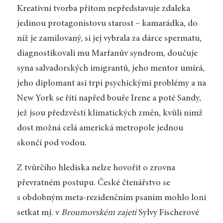
Kreativní tvorba přitom nepředstavuje zdaleka
jedinou protagonistovu starost – kamarádka, do
níž je zamilovaný, si jej vybrala za dárce spermatu,
diagnostikovali mu Marfanův syndrom, doučuje
syna salvadorských imigrantů, jeho mentor umírá,
jeho diplomant asi trpí psychickými problémy a na
New York se řítí napřed bouře Irene a poté Sandy,
jež jsou předzvěstí klimatických změn, kvůli nimž
dost možná celá americká metropole jednou
skončí pod vodou.
Z tvůrčího hlediska nelze hovořit o zrovna
převratném postupu. České čtenářstvo se
s obdobným meta-rezidenčním psaním mohlo loni
setkat mj. v
Broumovském zajetí
Sylvy Fischerové