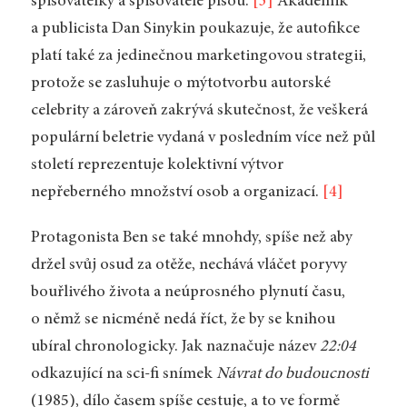
spisovatelky a spisovatelé píšou.
[3]
Akademik
a publicista Dan Sinykin poukazuje, že autofikce
platí také za jedinečnou marketingovou strategii,
protože se zasluhuje o mýtotvorbu autorské
celebrity a zároveň zakrývá skutečnost, že veškerá
populární beletrie vydaná v posledním více než půl
století reprezentuje kolektivní výtvor
nepřeberného množství osob a organizací.
[4]
Protagonista Ben se také mnohdy, spíše než aby
držel svůj osud za otěže, nechává vláčet poryvy
bouřlivého života a neúprosného plynutí času,
o němž se nicméně nedá říct, že by se knihou
ubíral chronologicky. Jak naznačuje název
22:04
odkazující na sci-fi snímek
Návrat do budoucnosti
(1985), dílo časem spíše cestuje, a to ve formě