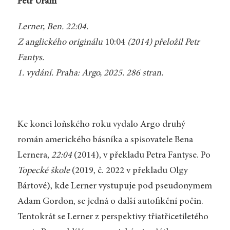
Petr Uram
Lerner, Ben. 22:04.
Z anglického originálu
10:04
(2014) přeložil Petr
Fantys.
1. vydání. Praha: Argo, 2025. 286 stran.
Ke konci loňského roku vydalo Argo druhý
román amerického básníka a spisovatele Bena
Lernera,
22:04
(2014), v překladu Petra Fantyse. Po
Topecké škole
(2019, č. 2022 v překladu Olgy
Bártové), kde Lerner vystupuje pod pseudonymem
Adam Gordon, se jedná o další autofikční počin.
Tentokrát se Lerner z perspektivy třiatřicetiletého