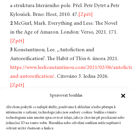
a struktura literárního pole. Přel. Petr Dytrt a Petr
Kyloušek. Brno: Host, 2010. 47.
[Zpět]
2
McGurl, Mark. Everything and Less: The Novel
in the Age of Amazon. London: Verso, 2021. 171.
[Zpět]
3
Konstantinou, Lee. „Autofiction and
Autoreification“. The Habit of Tlön 6. února 2021.
https://www.leekonstantinou.com/2021/02/06/autofict
and-autoreification/
. Citováno 3. ledna 2026.
[Zpět]
4
Sinykin, Dan. Big Fiction: How Conglomeration
Spravovat Souhlas
Changed the Publishing Industry and American
Abychom poskytli co nejlepší služby, používáme k ukládání a/nebo přístupu k
Literature. New York: Columbia University Press,
informacím o zařízení, technologie jako jsou soubory cookies. Souhlas s těmito
technologiemi nám umožní zpracovávat údaje, jako je chování při procházení nebo
2023. 18.
[Zpět]
jedinečná ID na tomto webu. Nesouhlas nebo odvolání souhlasu může nepříznivě
ovlivnit určité vlastnosti a funkce.