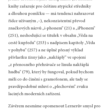
knihy zařazuje pro češtinu atypické středníky
a dlouhou pomlčku — má tendenci nahrazovat
řídce užívaným ,–), nekonzistentní převod
značkových názvů „i-phonem“ (21) a „iPhonem“
(251), neshodující se titulek v obsahu „Věda na
cestě kupředu“ (253) s nadpisem kapitoly „Věda
v pohybu“ (257) a ne úplně přesný výklad
přívlastku
tinny
jako „nakřáplý“ ve spojení
„z přenosného přehrávače se linula nakřáplá
hudba“ (79), který by fungoval, pokud bychom
měli co do činění s gramofonem, ale tady se
pravděpodobně mluví o „plechovém“ zvuku
laciných moderních zařízení.
Závěrem nesmíme opomenout Lernerův smysl pro