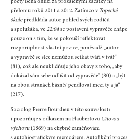
poety Bena ohlíží za prozaickými začátky na
přelomu roků 2011 a 2012. Zatímco v
Topecké
škole
předkládá autor pohled svých rodičů
a spolužáka, ve
22:04
se postavení vypravěče chápe
pouze on s tím, že se pokouší reflektovat
rozporuplnost vlastní pozice, poněvadž „autor
a vypravěč se sice nemůžou setkat tváří v tvář“
(81), což ale neuklidňuje jeho obavy z toho, „aby
dokázal sám sebe odlišit od vypravěče“ (80) a „být
na obou stranách básně/ pendlovat mezi ty a já“
(217).
Sociolog Pierre Bourdieu v této souvislosti
upozorňuje s odkazem na Flaubertovu
Citovou
výchovu
(1869) na chybné zaměňování
s autobiografickým memoárem. Autofikční proces