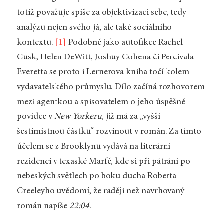
totiž považuje spíše za objektivizaci sebe, tedy
analýzu nejen svého já, ale také sociálního
kontextu.
[1]
Podobně jako autofikce Rachel
Cusk, Helen DeWitt, Joshuy Cohena či Percivala
Everetta se proto i Lernerova kniha točí kolem
vydavatelského průmyslu. Dílo začíná rozhovorem
mezi agentkou a spisovatelem o jeho úspěšné
povídce v
New Yorkeru
, již má za „vyšší
šestimístnou částku“ rozvinout v román. Za tímto
účelem se z Brooklynu vydává na literární
rezidenci v texaské Marfě, kde si při pátrání po
nebeských světlech po boku ducha Roberta
Creeleyho uvědomí, že raději než navrhovaný
román napíše
22:04
.