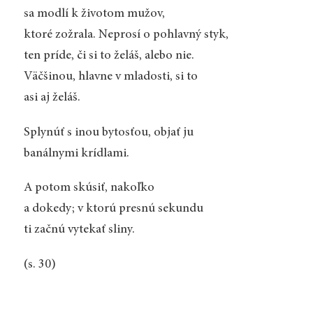
sa modlí k životom mužov,
ktoré zožrala. Neprosí o pohlavný styk,
ten príde, či si to želáš, alebo nie.
Väčšinou, hlavne v mladosti, si to
asi aj želáš.
Splynúť s inou bytosťou, objať ju
banálnymi krídlami.
A potom skúsiť, nakoľko
a dokedy; v ktorú presnú sekundu
ti začnú vytekať sliny.
(s. 30)