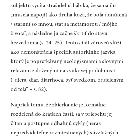
subjektu vyčíta strašidelná bábika, že sa na ňu
„
musela napojiť ako druhá koža, že bola donútená
/ starnúť so mnou, stať sa metamorou / môjho
života“,
a následne ju začne škrtiť do stavu
bezvedomia (s. 24–25). Tento citát zároveň slúži
ako demonštrácia špecifík autorkinho jazyka,
ktorý je popretkávaný neologizmami a slovnými
reťazami založenými na zvukovej podobnosti
(
„
diera, diár, diarrhoea, byť svedkom, oddeleným
od tela“ – s. 82).
Napriek tomu, že zbierka nie je formálne
rozdelená do kratších častí, sa v priebehu jej
čítania postupne odhaľujú cykly (neraz
nepredvídateľne rozmiestnených) súvzťažných