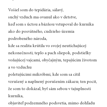
Vošiel som do tepidária, sálavý,
suchý vzduch ma ovanul ako v detstve,
keď som s úctou a bázňou vstupoval do kurníka
ako do posvätného, cudzieho územia
podrobeného národa,
kde sa realita krútila vo svojej neutíchajúcej
nekonečnosti; teplo a pach sliepok, podstielky
voňajúcej vajcami, obyčajným, tepajúcim životom
a vo vzduchu
poletujúcimi mikróbmi, kde som sa cítil
vzrušený a naplnený porušením zákazu; ten pocit,
že som to dokázal, byť sám sebou v tajuplnosti
kurníka,
objaviteľ podzemného podsvetia, mimo dohľadu