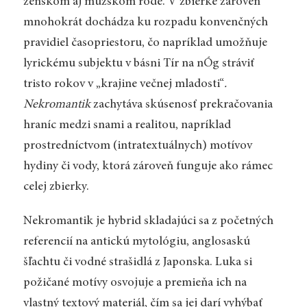
ženskom aj mužskom rode. V zbierke zároveň
mnohokrát dochádza ku rozpadu konvenčných
pravidiel časopriestoru, čo napríklad umožňuje
lyrickému subjektu v básni Tír na nÓg stráviť
tristo rokov v
„
krajine večnej mladosti“
.
Nekromantik
zachytáva skúsenosť prekračovania
hraníc medzi snami a realitou, napríklad
prostredníctvom (intratextuálnych) motívov
hydiny či vody, ktorá zároveň funguje ako rámec
celej zbierky.
Nekromantik je hybrid skladajúci sa z početných
referencií na antickú mytológiu, anglosaskú
šľachtu či vodné strašidlá z Japonska. Luka si
požičané motívy osvojuje a premieňa ich na
vlastný textový materiál, čím sa jej darí vyhýbať