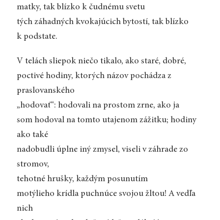
matky, tak blízko k čudnému svetu
tých záhadných kvokajúcich bytostí, tak blízko
k podstate.
V telách sliepok niečo tikalo, ako staré, dobré,
poctivé hodiny, ktorých názov pochádza z
praslovanského
„hodovať“: hodovali na prostom zrne, ako ja
som hodoval na tomto utajenom zážitku; hodiny
ako také
nadobudli úplne iný zmysel, viseli v záhrade zo
stromov,
tehotné hrušky, každým posunutím
motýlieho krídla puchnúce svojou žltou! A vedľa
nich