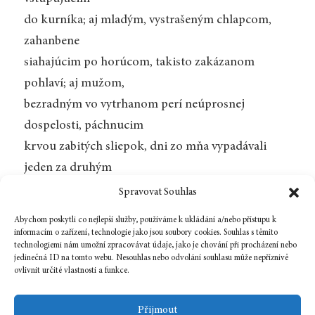
do kurníka; aj mladým, vystrašeným chlapcom,
zahanbene
siahajúcim po horúcom, takisto zakázanom
pohlaví; aj mužom,
bezradným vo vytrhanom perí neúprosnej
dospelosti, páchnucim
krvou zabitých sliepok, dni zo mňa vypadávali
jeden za druhým
ako vajcia, vypustené zo slepačieho tela tesne pred,
Spravovat Souhlas
aj tesne po jeho zabití, posledné pokračovanie
Abychom poskytli co nejlepší služby, používáme k ukládání a/nebo přístupu k
života
informacím o zařízení, technologie jako jsou soubory cookies. Souhlas s těmito
technologiemi nám umožní zpracovávat údaje, jako je chování při procházení nebo
po živote; aj starcom, obklopeným
jedinečná ID na tomto webu. Nesouhlas nebo odvolání souhlasu může nepříznivě
ovlivnit určité vlastnosti a funkce.
konečným pachom vlastnej hrdze.
(s. 56n)
Přijmout