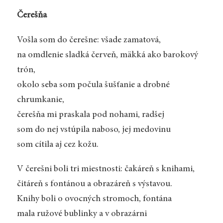
Čerešňa
Vošla som do čerešne: všade zamatová,
na omdlenie sladká červeň, mäkká ako barokový
trón,
okolo seba som počula šušťanie a drobné
chrumkanie,
čerešňa mi praskala pod nohami, radšej
som do nej vstúpila naboso, jej medovinu
som cítila aj cez kožu.
V čerešni boli tri miestnosti: čakáreň s knihami,
čitáreň s fontánou a obrazáreň s výstavou.
Knihy boli o ovocných stromoch, fontána
mala ružové bublinky a v obrazárni