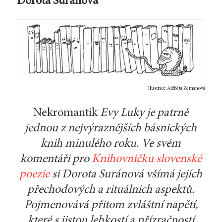
Dorota Suránová
Ilustrace Alžběta Zemanová
Nekromantik
Evy Luky je patrně
jednou z nejvýraznějších básnických
knih minulého roku. Ve svém
komentáři pro
Knihovničku slovenské
poezie
si Dorota Suránová všímá jejích
přechodových a rituálních aspektů.
Pojmenovává přitom zvláštní napětí,
které s jistou lehkostí a přízračností