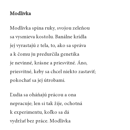
Modlivka
Modlivka spína ruky, svojou zeleňou
sa vysmieva kostolu. Banálne krídla
jej vyrastajú z tela, to, ako sa správa
a k čomu ju predurčila genetika
je nevinné, krásne a priesvitné. Áno,
priesvitné, keby sa chcel niekto zastaviť;
pokochať sa jej útrobami.
Ľudia sa oháňajú prácou a ona
nepracuje; len si tak žije, ochotná
k experimentu, koľko sa dá
vydržať bez práce. Modlivka