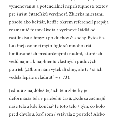
vymenovaniu a potenciálnej neprístupnosti textov
pre širšiu čitateľskú verejnosť. Zbierka miestami
pôsobí ako beštiár, keďže okrem referencií prepája
rozmanité formy života a vývinové štádiá od
rastlinstva a hmyzu po duchov či sochy. Bytosti z
Lukinej osobnej mytológie sú mnohokrát
limitované ich predurčenými osudmi, ktoré ich
vedú najmä k naplneniu vlastných pudových
potrieb (
„
Obom nám vytekali sliny, ale ty / si ich
vedela lepšie ovládnuť“ – s. 73).
Jednou z najdôležitejších tém zbierky je
deformácia tela v priebehu času:
„
Kde sa začínajú
naše telá a kde končia? Je toto telo / tým, čo bolo
pred chvíľou, keď som / vstávala z postele? Alebo