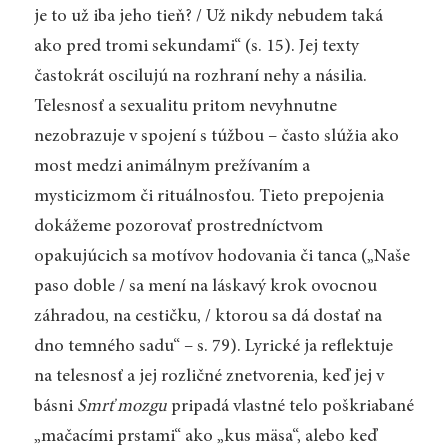
je to už iba jeho tieň? / Už nikdy nebudem taká
ako pred tromi sekundami“ (s. 15). Jej texty
častokrát oscilujú na rozhraní nehy a násilia.
Telesnosť a sexualitu pritom nevyhnutne
nezobrazuje v spojení s túžbou – často slúžia ako
most medzi animálnym prežívaním a
mysticizmom či rituálnosťou. Tieto prepojenia
dokážeme pozorovať prostredníctvom
opakujúcich sa motívov hodovania či tanca (
„
Naše
paso doble / sa mení na láskavý krok ovocnou
záhradou, na cestičku, / ktorou sa dá dostať na
dno temného sadu“ – s. 79). Lyrické ja reflektuje
na telesnosť a jej rozličné znetvorenia, keď jej v
básni
Smrť mozgu
pripadá vlastné telo poškriabané
„
mačacími prstami“ ako
„
kus mäsa“, alebo keď