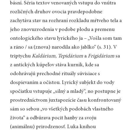
básní. Séria textov venovaných vstupu do vnútra
rozličných druhov ovocia pravdepodobne
zachytáva stav na rozhraní rozkladu mŕtveho tela a
jeho znovuzrodenia v podobe plodu a premenu
ontologického stavu lyrického ja –
„
Vošla som tam
a ráno / sa (znova) narodila ako jablko“ (s. 31). V
triptychu
Kaldárium, Tepidárium
a
Frigidárium
sa
z antických kúpeľov stáva kurník, kde sa
odohrávajú prechodné rituály súvisiace s
dospievaním a očistou. Lyrický subjekt do vody
spočiatku vstupuje
„
silný a mladý“, no postupne je
prostredníctvom juxtapozície času konfrontovaný
sám so sebou
„
vo všetkých podobách vlastného
života“ a odbúrava pocit hanby za svoju
(animálnu) prirodzenosť. Luka knihou