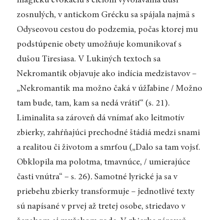
magickú evokáciu s cieľom vyvolávania duší
zosnulých, v antickom Grécku sa spájala najmä s
Odyseovou cestou do podzemia, počas ktorej mu
podstúpenie obety umožňuje komunikovať s
dušou Tiresiasa. V Lukiných textoch sa
Nekromantik objavuje ako indícia medzistavov –
„
Nekromantik ma možno čaká v úžľabine / Možno
tam bude, tam, kam sa nedá vrátiť“ (s. 21).
Liminalita sa zároveň dá vnímať ako leitmotív
zbierky, zahŕňajúci prechodné štádiá medzi snami
a realitou či životom a smrťou (
„
Dalo sa tam vojsť.
Obklopila ma polotma, tmavnúce, / umierajúce
časti vnútra“ – s. 26)
.
Samotné lyrické ja sa v
priebehu zbierky transformuje – jednotlivé texty
sú napísané v prvej až tretej osobe, striedavo v