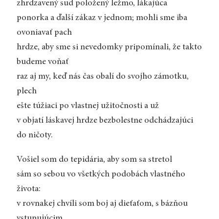
zhrdzavený sud položený ležmo, lákajúca
ponorka a ďalší zákaz v jednom; mohli sme iba
ovoniavať pach
hrdze, aby sme si nevedomky pripomínali, že takto
budeme voňať
raz aj my, keď nás čas obalí do svojho zámotku,
plech
ešte túžiaci po vlastnej užitočnosti a už
v objatí láskavej hrdze bezbolestne odchádzajúci
do ničoty.
Vošiel som do tepidária, aby som sa stretol
sám so sebou vo všetkých podobách vlastného
života:
v rovnakej chvíli som boj aj dieťaťom, s bázňou
vstupujúcim