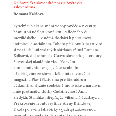
Knihovnička slovenské poezie
Světovka
#slovenština
Romana Kališová
Lyrický subjekt se mění ve vypravěče a v centru
básní stojí událost konfliktu – válečného či
mezilidského – v němž dochází k pnutí mezi
intimitou a sociálnem. Tohoto příklonu k narativitě
si ve třech loni vydaných sbírkách všímá Romana
Kališová, doktorandka Ústavu slovenskej literatúry
Slovenskej akadémie vied. Ve svém
komparativním eseji, jejž se svolením
přetiskujeme ze slovenského internetového
magazínu Plav (Platforma pre literatúru a
výskum), analyzuje souběžné motivické a narativní
linie protínající sbírky Cudzinečnosť Anny
Siedykh, Strmhlav, sliepňajúc Viliama Nádaskaya a
Prekročenie frontovej línie Aleny Brindovej.
Každá po svém tak sbírky vyjadřují zakoušenou
nejistotu ze světa a odcizení od sebe sama i