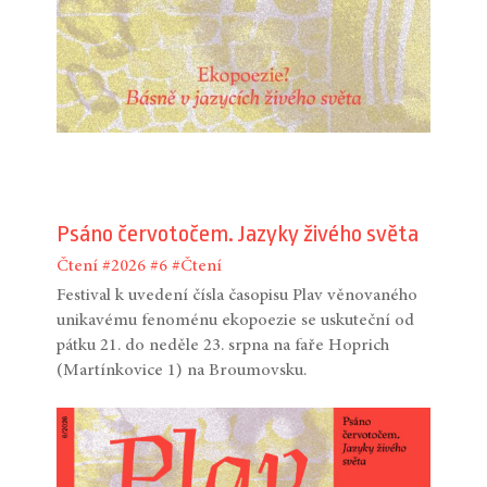
Psáno červotočem. Jazyky živého světa
Čtení
#2026
#6
#Čtení
Festival k uvedení čísla časopisu Plav věnovaného
unikavému fenoménu ekopoezie se uskuteční od
pátku 21. do neděle 23. srpna na faře Hoprich
(Martínkovice 1) na Broumovsku.