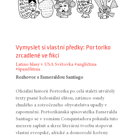
Vymyslet si vlastní předky: Portoriko
zrcadlené ve fikci
Latino hlasy v USA
Světovka
#angličtina
#španělština
Rozhovor s Esmeraldou Santiago
Oficiální historii Portorika po celá staletí utvářely
texty psané koloniální elitou, zatímco osudy
chudého a zotročeného obyvatelstva upadly v
zapomnění. Portorikánská spisovatelka Esmeralda
Santiago se v románu Conquistadora pokusila tuto
mezeru zaplnit a skrze literární tvorbu stopovat
vlastní evropské, africké a domorodé kořeny.