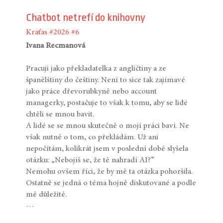
Chatbot netrefí do knihovny
Kraťas
#2026
#6
Ivana Recmanová
Pracuji jako překladatelka z angličtiny a ze
španělštiny do češtiny. Není to sice tak zajímavé
jako práce dřevorubkyně nebo account
managerky, postačuje to však k tomu, aby se lidé
chtěli se mnou bavit.
A lidé se se mnou skutečně o mojí práci baví. Ne
však nutně o tom, co překládám. Už ani
nepočítám, kolikrát jsem v poslední době slyšela
otázku: „Nebojíš se, že tě nahradí AI?“
Nemohu ovšem říci, že by mě ta otázka pohoršila.
Ostatně se jedná o téma hojně diskutované a podle
mě důležité.
…