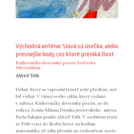
Východná anténa: Slová sú úsečka, alebo
presnejšie body, cez ktoré preniká život
Knihovnička slovenské poezie
Světovka
#slovenština
Alfréd Tóth
Debut, který se vyprodal téměř ještě předtím, než
byl vydán. V rámci svého cyklu, který vychází
v rubrice Knihovničky slovenské poezie, se do
reflexe Zošitu Milana Demka prešovského autora
Pavla Bakajsu pouští Alfréd Tóth. V osobitém textu
se Tóth vrací do školní lavice na hodinu
matematiky, jíž záhy přenáší na rozbouřené moře.