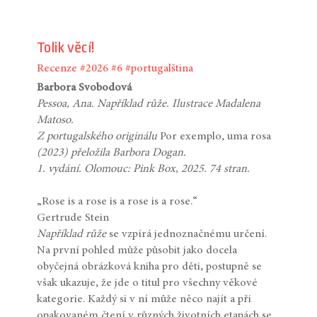
Tolik věcí!
Recenze
#2026
#6
#portugalština
Barbora Svobodová
Pessoa, Ana. Například růže. Ilustrace Madalena
Matoso.
Z portugalského originálu
Por exemplo, uma rosa
(2023) přeložila Barbora Dogan.
1. vydání. Olomouc: Pink Box, 2025. 74 stran.
„Rose is a rose is a rose is a rose.“
Gertrude Stein
Například růže
se vzpírá jednoznačnému určení.
Na první pohled může působit jako docela
obyčejná obrázková kniha pro děti, postupně se
však ukazuje, že jde o titul pro všechny věkové
kategorie. Každý si v ní může něco najít a při
opakovaném čtení v různých životních etapách se