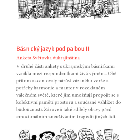
Básnický jazyk pod palbou II
Anketa
Světovka
#ukrajinština
V druhé části ankety s ukrajinskými básnířkami
vznikla mezi respondentkami živá výměna. Obě
přitom akcentovaly nárůst vázaného verše a
potřeby harmonie a manter v rozeklaném
válečném světě, které jim umožňují propojit se s
kolektivní pamětí prostoru a současně vzhlížet do
budoucnosti. Zároveň také sdílely obavy před
emocionálním zneužíváním tragédií jiných lidí.