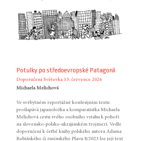
Potulky po středoevropské Patagonii
Doporučení
Světovka
13. července 2026
Michaela Melichová
Ve svébytném reportážně konfesijním textu
prošlapává japanoložka a komparatistka Michaela
Melichová cestu svého osobního vztahu k pohoří
na slovensko-polsko-ukrajinském trojmezí. Vedle
doporučení k četbě knihy polského autora Adama
Robińského či rusínského Plavu 8/2023 lze její text