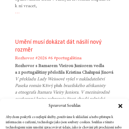
k ní vracet,
…
Umění musí dokázat dát násilí nový
rozměr
Rozhovor
#2026
#6
#portugalština
Rozhovor s Itamarem Vieirou Juniorem vedla
a z portugalštiny přeložila Kristina Chalupná Jínová
V překladu Lady Weissové vyšel v nakladatelství
Paseka román
Křivý pluh
brazilského afrikanisty
a etnografa Itamara Vieiry Juniora. V mezinárodně
oceňované knize zobrazuje život chudé rolnické
komunity v bahijském vnitrozemí. Skrze příběh tří
Spravovat Souhlas
žen román rozvíjí témata rasismu, kolonialismu
Abychom poskytli co nejlepší služby, používáme k ukládání a/nebo přístupu k
a boje o půdu. V rozhovoru autor mluví
informacím o zařízení, technologie jako jsou soubory cookies. Souhlas s těmito
o nečekaném světovém ohlasu své knihy a přibližuje
technologiemi nám umožní zpracovávat údaje, jako je chování při procházení nebo