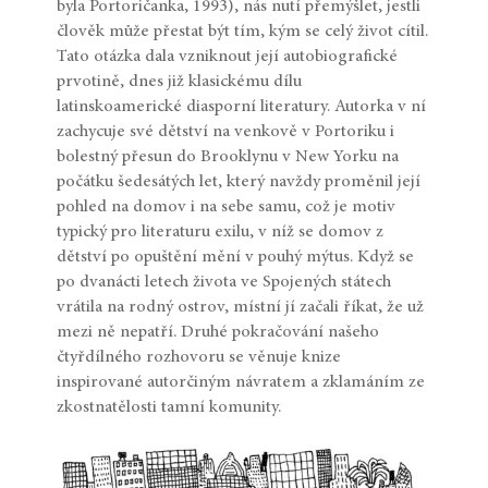
byla Portoričanka, 1993), nás nutí přemýšlet, jestli
člověk může přestat být tím, kým se celý život cítil.
Tato otázka dala vzniknout její autobiografické
prvotině, dnes již klasickému dílu
latinskoamerické diasporní literatury. Autorka v ní
zachycuje své dětství na venkově v Portoriku i
bolestný přesun do Brooklynu v New Yorku na
počátku šedesátých let, který navždy proměnil její
pohled na domov i na sebe samu, což je motiv
typický pro literaturu exilu, v níž se domov z
dětství po opuštění mění v pouhý mýtus. Když se
po dvanácti letech života ve Spojených státech
vrátila na rodný ostrov, místní jí začali říkat, že už
mezi ně nepatří. Druhé pokračování našeho
čtyřdílného rozhovoru se věnuje knize
inspirované autorčiným návratem a zklamáním ze
zkostnatělosti tamní komunity.