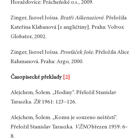
Horažďovice: Prácheňské o.s., 2009.
Zinger, Jisroel Jošua.
Bratři Aškenaziové
. Přeložila
Kateřina Klabanová [z angličtiny]. Praha: Volvox
Globator, 2002.
Zinger, Jisroel Jošua.
Prosťáček Joše.
Přeložila Alice
Rahmanová. Praha: Argo, 2000.
Časopisecké překlady
[2]
Alejchem, Šolem. „Hodiny“. Přeložil Stanislav
Taraszka.
ŽR
1961: 123–126.
Alejchem, Šolem. „Komu je souzeno neštěstí“.
Přeložil Stanislav Taraszka.
VŽNO
březen 1959: 6–
8.