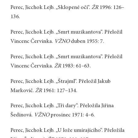
Perec, Jicchok Lejb. „Sklopené oči“.
ŽR
1996: 126–
136.
Perec, Jicchok Lejb. „Smrt muzikantova“. Přeložil
Vincenc Červinka.
VŽNO
duben 1955: 7.
Perec, Jicchok Lejb. „Smrt muzikantova“. Přeložil
Vincenc Červinka.
ŽR
1983: 61–63.
Perec, Jicchok Lejb. „Štrajml“. Přeložil Jakub
Markovič.
ŽR
1961: 127–134.
Perec, Jicchok Lejb. „Tři dary“. Přeložila Jiřina
Šedinová.
VŽNO
prosinec 1971: 4–6.
Perec, Jicchok Lejb. „U lože umírajícího“. Přeložila