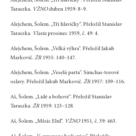
Alejchem, Šolem. „Tři hlavičky“. Přeložil Stanislav
Taraszka.
VŽNO
duben 1959: 8–9.
Alejchem, Šolem. „Tři hlavičky“. Přeložil Stanislav
Taraszka.
Vlasta
prosinec 1959, č. 49: 4.
Alejchem, Šolem. „Velká výhra“. Přeložil Jakub
Markovič.
ŽR
1955: 140–147.
Alejchem, Šolem. „Veselá parta“. Simchas-torové
oslavy. Přeložil Jakub Markovič.
ŽR
1957: 109–116.
Aš, Šolem. „Lidé a bohové“. Přeložil Stanislav
Taraszka.
ŽR
1959: 123–128.
Aš, Šolem. „Měsíc Elul“.
VŽNO
1951, č. 39: 463.