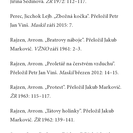
Jiřina Šedinová.
ŽR
1972: 112–117.
Perec, Jicchok Lejb. „Zbožná kočka“. Přeložil Petr
Jan Vinš.
Maskil
září 2015: 7.
Rajzen, Avrom. „Bratrovy náboje“. Přeložil Jakub
Markovič.
VŽNO
září 1961: 2–3.
Rajzen, Avrom. „Proletář na čerstvém vzduchu“.
Přeložil Petr Jan Vinš.
Maskil
březen 2012: 14–15.
Rajzen, Avrom. „Protest“. Přeložil Jakub Markovič.
ŽR
1963: 115–117.
Rajzen, Avrom. „Tátovy holínky“. Přeložil Jakub
Markovič.
ŽR
1962: 139–141.