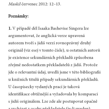
Maskil
červenec 2012: 12–13.
Poznámky:
1.
V případě děl Isaaka Bashevise Singera lze
argumentovat, že anglická verze upravená
autorem tvoří s jidiš verzí rovnoprávný druhý
originál (viz esej v tomto čísle), u ostatních autorů
je existence sekundárních překladů způsobena
zřejmě nedostatkem překladatelů z jidiš. Protože
jde o relevantní údaj, uvedli jsme v této bibliografii
u knižních titulů případy sekundárních překladů.
U časopisecky vydaných prací je taková
identifikace obtížnější a vyžadovala by komparaci
s jidiš originálem. Lze zde ale postupovat opačně
a vycházet z osoby překladatele (je-li uveden)