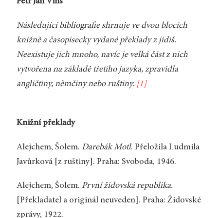
Petr Jan Vinš
Následující bibliografie shrnuje ve dvou blocích
knižně a časopisecky vydané překlady z jidiš.
Neexistuje jich mnoho, navíc je velká část z nich
vytvořena na základě třetího jazyka, zpravidla
angličtiny, němčiny nebo ruštiny.
[1]
Knižní překlady
Alejchem, Šolem.
Darebák Motl
. Přeložila Ludmila
Javůrková [z ruštiny]. Praha: Svoboda, 1946.
Alejchem, Šolem.
První židovská republika.
[Překladatel a originál neuveden].
Praha: Židovské
zprávy, 1922.