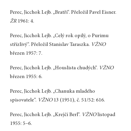
Perec, Jicchok Lejb. „Bratři“. Přeložil Pavel Eisner.
ŽR
1961: 4.
Perec, Jicchok Lejb. „Celý rok opilý, o Purimu
střízlivý“. Přeložil Stanislav Taraszka.
VŽNO
březen 1957: 7.
Perec, Jicchok Lejb. „Houslista chudých“.
VŽNO
březen 1955: 6.
Perec, Jicchok Lejb. „Chanuka mladého
spisovatele“.
VŽNO
13 (1951), č. 51/52: 616.
Perec, Jicchok Lejb. „Krejčí Berl“.
VŽNO
listopad
1955: 5–6.