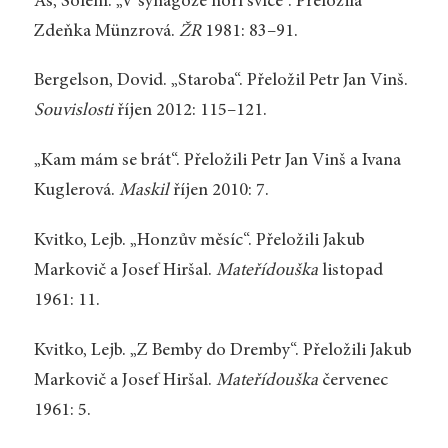
Aš, Šolem. „V synagoze hoří svíce“. Přeložila
Zdeňka Münzrová.
ŽR
1981: 83–91.
Bergelson, Dovid. „Staroba“. Přeložil Petr Jan Vinš.
Souvislosti
říjen 2012: 115–121.
„Kam mám se brát“. Přeložili Petr Jan Vinš a Ivana
Kuglerová.
Maskil
říjen
2010: 7.
Kvitko, Lejb. „Honzův měsíc“. Přeložili Jakub
Markovič a Josef Hiršal.
Mateřídouška
listopad
1961: 11.
Kvitko, Lejb. „Z Bemby do Dremby“. Přeložili Jakub
Markovič a Josef Hiršal.
Mateřídouška
červenec
1961: 5.