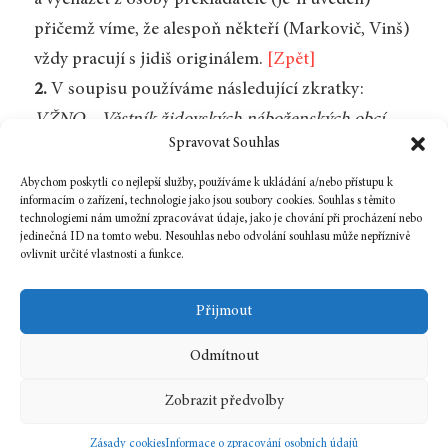
přičemž víme, že alespoň někteří (Markovič, Vinš)
vždy pracují s jidiš originálem.
[Zpět]
2.
V soupisu používáme následující zkratky:
VŽNO
–
Věstník židovských náboženských obcí
Spravovat Souhlas
v Čechách, na Moravě a na Slovensku
.
ŽR
–
Židovská ročenka
.
[Zpět]
Abychom poskytli co nejlepší služby, používáme k ukládání a/nebo přístupu k
informacím o zařízení, technologie jako jsou soubory cookies. Souhlas s těmito
technologiemi nám umožní zpracovávat údaje, jako je chování při procházení nebo
jedinečná ID na tomto webu. Nesouhlas nebo odvolání souhlasu může nepříznivě
ovlivnit určité vlastnosti a funkce.
Zpět na číslo
Přijmout
Odmítnout
1 června, 2015
In
Bibliografie
Zobrazit předvolby
2015
6
Zásady cookies
Informace o zpracování osobních údajů