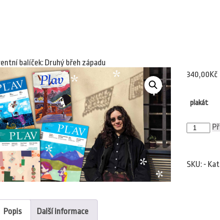
entní balíček: Druhý břeh západu
340,00
Kč
plakát
Adventní
Př
balíček:
Druhý
břeh
západu
SKU:
-
Kat
množství
Popis
Další informace