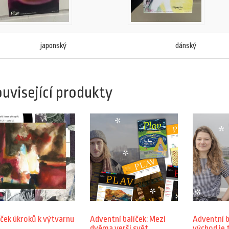
japonský
dánský
uvisející produkty
íček úkroků k výtvarnu
Adventní balíček: Mezi
Adventní b
dvěma verši svět
východ je 