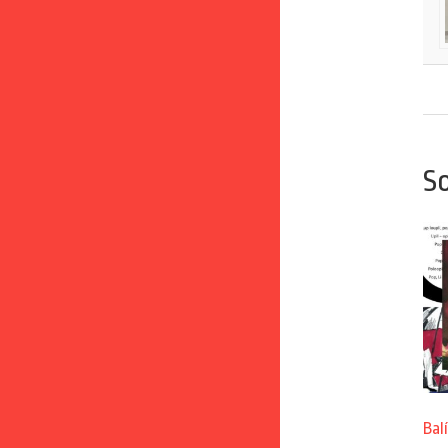
So
Bal