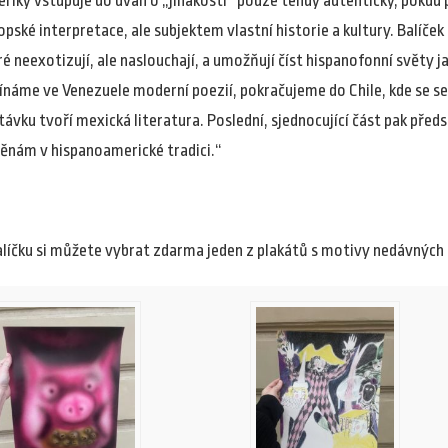
riky vstupuje do úvah o „jinakosti“ pouze tehdy autenticky, pokud
opské interpretace, ale subjektem vlastní historie a kultury. Balíček
ré neexotizují, ale naslouchají, a umožňují číst hispanofonní světy ja
ínáme ve Venezuele moderní poezií, pokračujeme do Chile, kde se se
távku tvoří mexická literatura. Poslední, sjednocující část pak před
ěnám v hispanoamerické tradici.
“
alíčku si můžete vybrat zdarma jeden z plakátů s motivy nedávných 