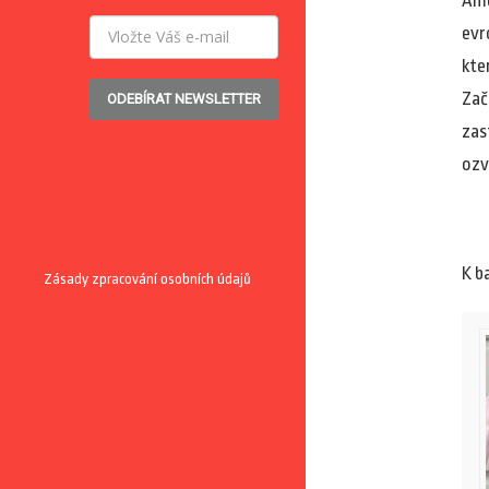
Ame
evr
kte
Zač
ODEBÍRAT NEWSLETTER
zas
ozv
K b
Zásady zpracování osobních údajů