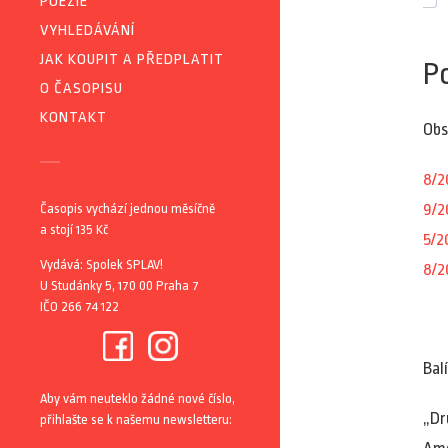
POEZIE
VYHLEDÁVÁNÍ
JAK KOUPIT A PŘEDPLATIT
P
O ČASOPISU
KONTAKT
Obs
8/2
9/2
Časopis vychází jednou měsíčně
a stojí 135 Kč
5/2
Vydává: Spolek SPLAV!
8/2
U Studánky 5, 170 00 Praha 7
IČO 266 74 122
Bal
Aby vám neuteklo žádné nové číslo,
„
Dr
přihlašte se k našemu newsletteru: