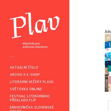
Adv
AKTUÁLNÍ ČÍSLO
ARCHIV A E-SHOP
LITERÁRNÍ VEČERY PLAVU
SVĚTOVKA ONLINE
FESTIVAL LITERÁRNÍHO
PŘEKLADU FLIP
KNIHOVNIČKA SLOVENSKÉ