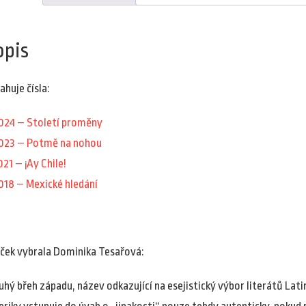
opis
ahuje čísla:
024 – Století proměny
023 – Potmě na nohou
021 – ¡Ay Chile!
018 – Mexické hledání
íček vybrala Dominika Tesařová:
uhý břeh západu, název odkazující na esejistický výbor literátů Lat