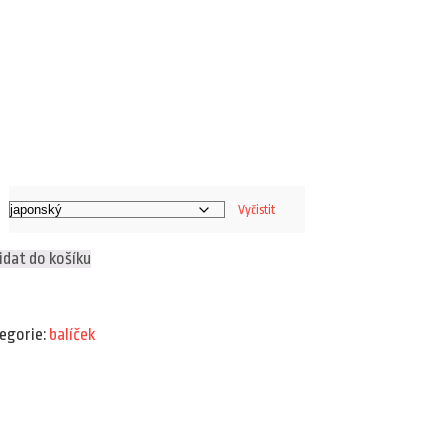
Vyčistit
idat do košíku
egorie:
balíček