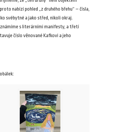
 přijmeme, že „ten druhý“ není objektem
 proto nabízí pohled „z druhého břehu“ – čísla,
ko svébytné a jako střed, nikoli okraj.
známíme s literárními manifesty, a třetí
stavuje číslo věnované Kafkovi a jeho
obálek: