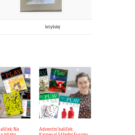
lotyšský
alíček: Na
Adventní balíček:
to blízko
Karneval Střední Evropy