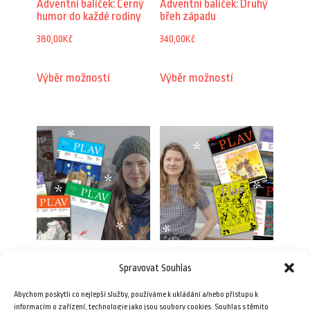
Adventní balíček: Černý
Adventní balíček: Druhý
humor do každé rodiny
břeh západu
380,00
Kč
340,00
Kč
Tento
Tento
Výběr možností
Výběr možností
produkt
produkt
má
má
více
více
variant.
variant.
Možnosti
Možnosti
lze
lze
vybrat
vybrat
na
na
stránce
stránce
Adventní balíček:
Adventní balíček: Na
Spravovat Souhlas
produktu
produktu
Extrémní světoběžník
východ je to blízko
Abychom poskytli co nejlepší služby, používáme k ukládání a/nebo přístupu k
440,00
Kč
320,00
Kč
informacím o zařízení, technologie jako jsou soubory cookies. Souhlas s těmito