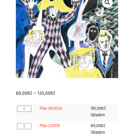
Rozpětí
69,00
Kč
–
135,00
Kč
cen:
Plav
135,00
Kč
Plav 10/2024
69,00Kč
10/2024
Skladem
množství
až
Plav
89,00
Kč
Plav 2/2019
135,00Kč
2/2019
Skladem