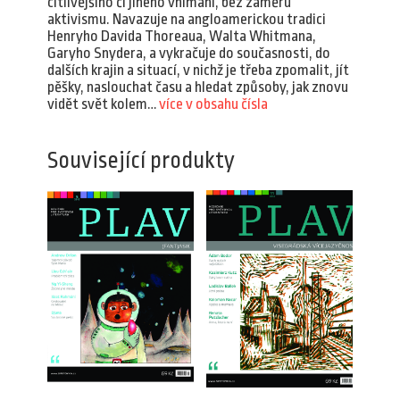
citlivějšího či jiného vnímání, bez záměru
aktivismu. Navazuje na angloamerickou tradici
Henryho Davida Thoreaua, Walta Whitmana,
Garyho Snydera, a vykračuje do současnosti, do
dalších krajin a situací, v nichž je třeba zpomalit, jít
pěšky, naslouchat času a hledat způsoby, jak znovu
vidět svět kolem…
více v obsahu čísla
Související produkty