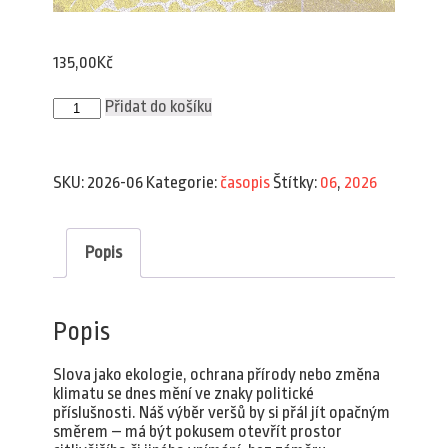
135,00
Kč
Plav
Přidat do košíku
6/2026
množství
SKU:
2026-06
Kategorie:
časopis
Štítky:
06
,
2026
Popis
Popis
Slova jako ekologie, ochrana přírody nebo změna
klimatu se dnes mění ve znaky politické
příslušnosti. Náš výběr veršů by si přál jít opačným
směrem – má být pokusem otevřít prostor