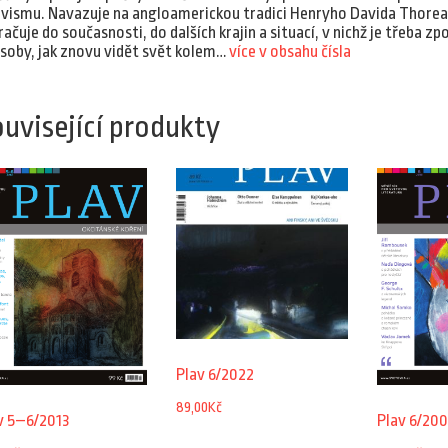
ivismu. Navazuje na angloamerickou tradici Henryho Davida Thore
račuje do současnosti, do dalších krajin a situací, v nichž je třeba zp
soby, jak znovu vidět svět kolem…
více v obsahu čísla
uvisející produkty
Plav 6/2022
89,00
Kč
Plav 6/20
v 5–6/2013