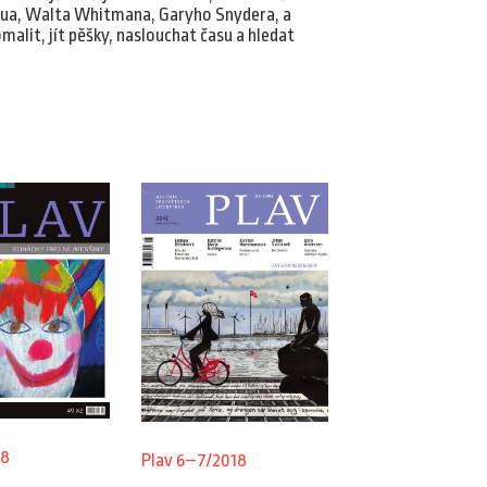
aua, Walta Whitmana, Garyho Snydera, a
omalit, jít pěšky, naslouchat času a hledat
08
Plav 6–7/2018