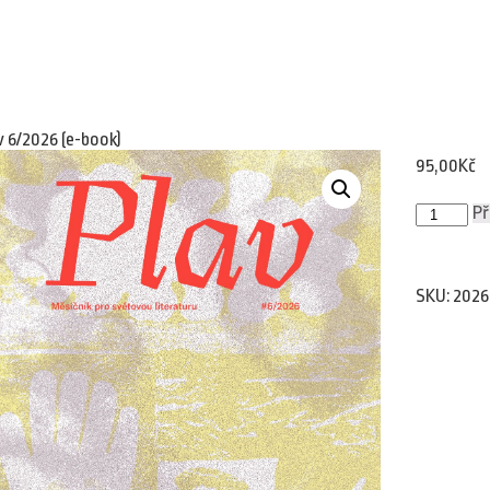
v 6/2026 (e-book)
95,00
Kč
Plav
Př
6/2026
(e-
book)
množství
SKU:
2026