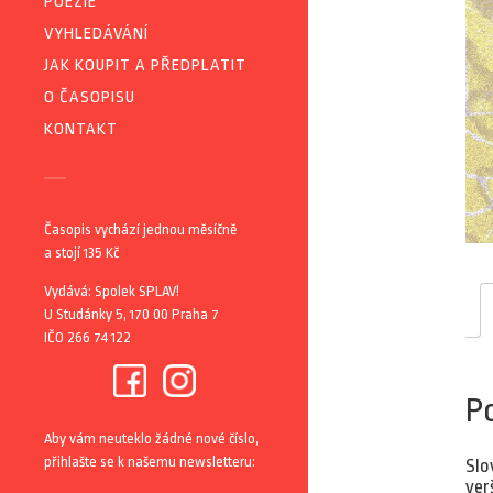
POEZIE
VYHLEDÁVÁNÍ
JAK KOUPIT A PŘEDPLATIT
O ČASOPISU
KONTAKT
Časopis vychází jednou měsíčně
a stojí 135 Kč
Vydává: Spolek SPLAV!
U Studánky 5, 170 00 Praha 7
IČO 266 74 122
P
Aby vám neuteklo žádné nové číslo,
přihlašte se k našemu newsletteru:
Slo
ver