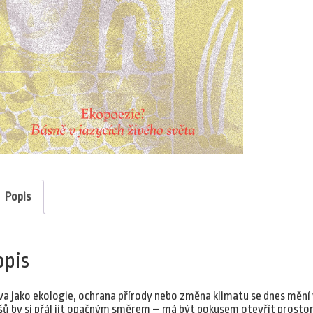
Popis
opis
va jako ekologie, ochrana přírody nebo změna klimatu se dnes mění v
šů by si přál jít opačným směrem – má být pokusem otevřít prostor 