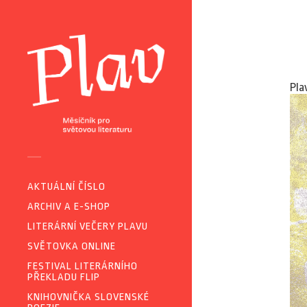
Pla
AKTUÁLNÍ ČÍSLO
ARCHIV A E-SHOP
LITERÁRNÍ VEČERY PLAVU
SVĚTOVKA ONLINE
FESTIVAL LITERÁRNÍHO
PŘEKLADU FLIP
KNIHOVNIČKA SLOVENSKÉ