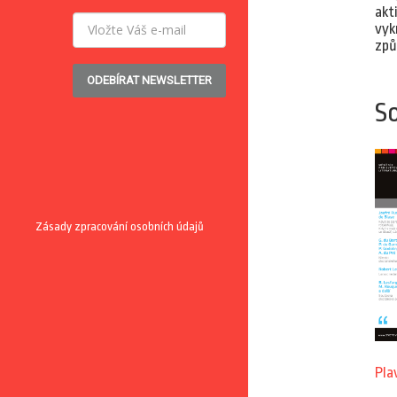
akt
vyk
způ
ODEBÍRAT NEWSLETTER
So
Zásady zpracování osobních údajů
Pla