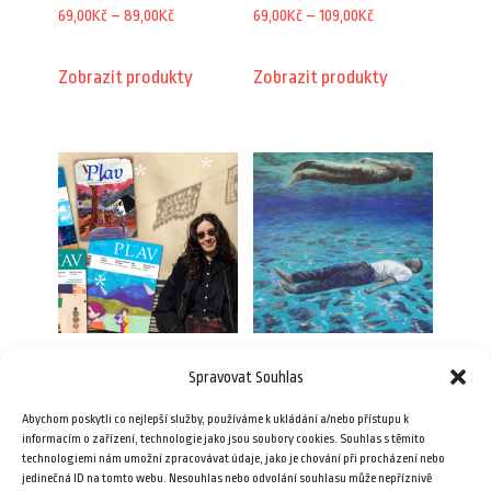
Rozpětí
Rozpětí
69,00
Kč
–
89,00
Kč
69,00
Kč
–
109,00
Kč
cen:
cen:
Zobrazit produkty
Zobrazit produkty
69,00Kč
69,00Kč
až
až
89,00Kč
109,00Kč
Adventní balíček: Druhý
Balíček jihoafrické
Spravovat Souhlas
břeh západu
literatury
Abychom poskytli co nejlepší služby, používáme k ukládání a/nebo přístupu k
340,00
Kč
289,00
Kč
informacím o zařízení, technologie jako jsou soubory cookies. Souhlas s těmito
technologiemi nám umožní zpracovávat údaje, jako je chování při procházení nebo
Tento
jedinečná ID na tomto webu. Nesouhlas nebo odvolání souhlasu může nepříznivě
Výběr možností
Přidat do košíku