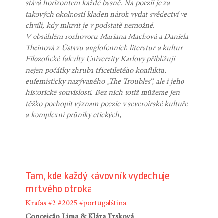
stává horizontem každé básně. Na poezii je za
takových okolností kladen nárok vydat svědectví ve
chvíli, kdy mluvit je v podstatě nemožné.
V obsáhlém rozhovoru Mariana Machová a Daniela
Theinová z Ústavu anglofonních literatur a kultur
Filozofické fakulty Univerzity Karlovy přibližují
nejen počátky zhruba třicetiletého konfliktu,
eufemisticky nazývaného „The Troubles“, ale i jeho
historické souvislosti. Bez nich totiž můžeme jen
těžko pochopit význam poezie v severoirské kultuře
a komplexní průniky etických,
…
Tam, kde každý kávovník vydechuje
mrtvého otroka
Kraťas
#2
#2025
#portugalština
Conceição Lima & Klára Trsková