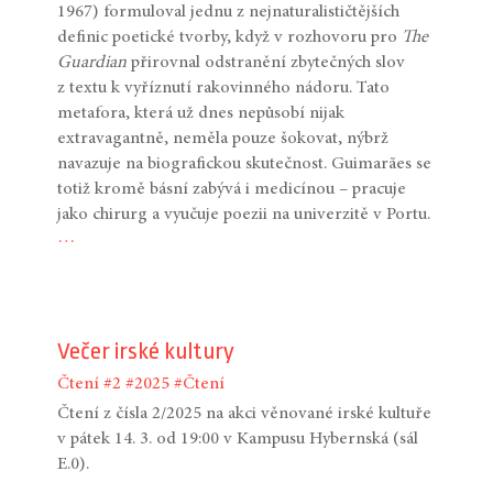
1967) formuloval jednu z nejnaturalističtějších
definic poetické tvorby, když v rozhovoru pro
The
Guardian
přirovnal odstranění zbytečných slov
z textu k vyříznutí rakovinného nádoru. Tato
metafora, která už dnes nepůsobí nijak
extravagantně, neměla pouze šokovat, nýbrž
navazuje na biografickou skutečnost. Guimarães se
totiž kromě básní zabývá i medicínou – pracuje
jako chirurg a vyučuje poezii na univerzitě v Portu.
…
Večer irské kultury
Čtení
#2
#2025
#Čtení
Čtení z čísla 2/2025 na akci věnované irské kultuře
v pátek 14. 3. od 19:00 v Kampusu Hybernská (sál
E.0).