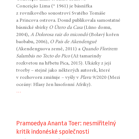
Conceição Lima (* 1961) je básnířka
z rovníkového souostroví Svatého Tomáše
a Princova ostrova. Dosud publikovala samostatné
básnické sbírky
O Útero da Casa
(Lůno domu,
2004),
A Dolorosa raiz do micondó
(Bolavý kořen
baobabu, 2006),
O País de Akendenguê
(Akendenguova země, 2011) a
Quando Florirem
Salambás no Tecto do Pico
(Až tamarindy
rozkvetou na hřbetu Pica, 2015). Ukázky z její
tvorby – stejně jako některých autorek, které
v rozhovoru zmiňuje – vyšly v
Plavu
9/2020 (Mezi
oceány: Hlasy žen lusofonní Afriky).
…
Pramoedya Ananta Toer: nesmiřitelný
kritik indonéské společnosti