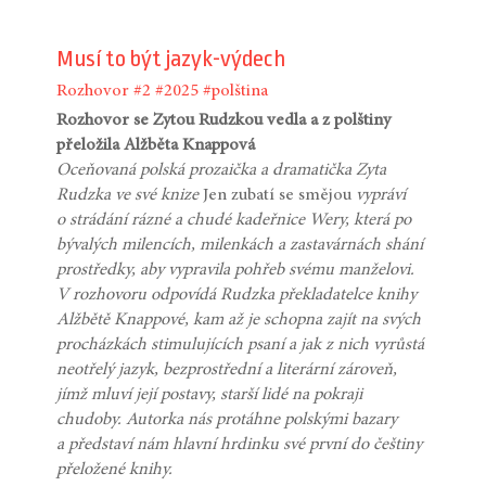
Musí to být jazyk-výdech
Rozhovor
#2
#2025
#polština
Rozhovor se Zytou Rudzkou vedla a z polštiny
přeložila Alžběta Knappová
Oceňovaná polská prozaička a dramatička Zyta
Rudzka ve své knize
Jen zubatí se smějou
vypráví
o strádání rázné a chudé kadeřnice Wery, která po
bývalých milencích, milenkách a zastavárnách shání
prostředky, aby vypravila pohřeb svému manželovi.
V rozhovoru odpovídá Rudzka překladatelce knihy
Alžbětě Knappové, kam až je schopna zajít na svých
procházkách stimulujících psaní a jak z nich vyrůstá
neotřelý jazyk, bezprostřední a literární zároveň,
jímž mluví její postavy, starší lidé na pokraji
chudoby. Autorka nás protáhne polskými bazary
a představí nám hlavní hrdinku své první do češtiny
přeložené knihy.