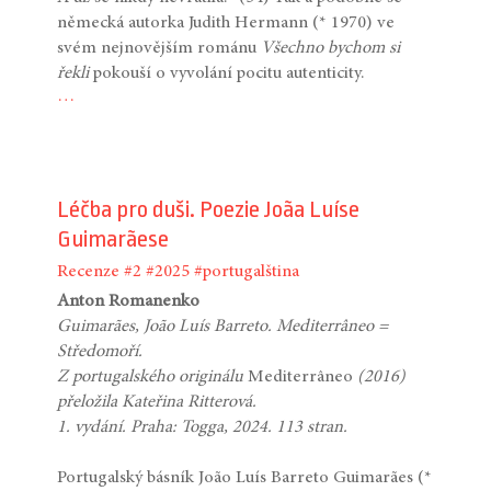
německá autorka Judith Hermann (* 1970) ve
svém nejnovějším románu
Všechno bychom si
řekli
pokouší o vyvolání pocitu autenticity.
…
Léčba pro duši. Poezie Joãa Luíse
Guimarãese
Recenze
#2
#2025
#portugalština
Anton Romanenko
Guimarães, João Luís Barreto. Mediterrâneo =
Středomoří.
Z portugalského originálu
Mediterrâneo
(2016)
přeložila Kateřina Ritterová.
1. vydání. Praha: Togga, 2024. 113 stran.
Portugalský básník João Luís Barreto Guimarães (*