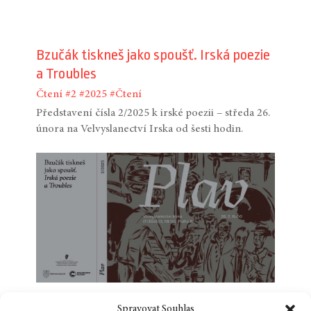
Bzučák tiskneš jako spoušť. Irská poezie
a Troubles
Čtení
#2
#2025
#Čtení
Představení čísla 2/2025 k irské poezii – středa 26.
února na Velvyslanectví Irska od šesti hodin.
Spravovat Souhlas