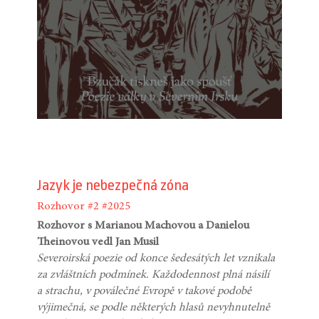
Jazyk je nebezpečná zóna
Rozhovor
#2
#2025
Rozhovor s Marianou Machovou a Danielou
Theinovou vedl Jan Musil
Severoirská poezie od konce šedesátých let vznikala
za zvláštních podmínek. Každodennost plná násilí
a strachu, v poválečné Evropě v takové podobě
výjimečná, se podle některých hlasů nevyhnutelně