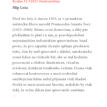
Kraťas
#2
#2025
#indonéština
Filip Lexa
Před sto lety, 6. února 1925, se v javánském
městečku Blora narodil Pramoedya Ananta Toer
(1925–2006). Mimo svou domovinu, a díky pár
překladům to platí i u nás, je pravděpodobně
nejznámějším indonéským spisovatelem. Snad
proto, že pro západní čtenáře splňuje představu
toho, čím by měl spisovatel z daleké, autokratické
země kdesi na východě být, aby se stal hodným
pozornosti a obdivu: disidentem, vězněm
svědomí, kritikem totalitního režimu. Doma však
vzbuzoval kontroverze a mezi svobodně
smýšlejícími lidmi nebyl přijímán vždy kladně.
Počítá se mezi uznávané literáty, málokdo by však
řekl, že svým dílem jiné spisovatele zastiňuje.
…