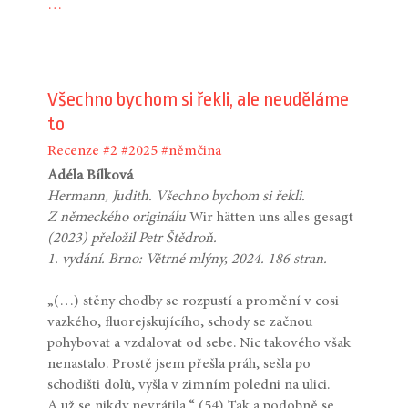
…
Všechno bychom si řekli, ale neuděláme
to
Recenze
#2
#2025
#němčina
Adéla Bílková
Hermann, Judith. Všechno bychom si řekli.
Z německého originálu
Wir hätten uns alles gesagt
(2023) přeložil Petr Štědroň.
1. vydání. Brno: Větrné mlýny, 2024. 186 stran.
„(…) stěny chodby se rozpustí a promění v cosi
vazkého, fluorejskujícího, schody se začnou
pohybovat a vzdalovat od sebe. Nic takového však
nenastalo. Prostě jsem přešla práh, sešla po
schodišti dolů, vyšla v zimním poledni na ulici.
A už se nikdy nevrátila.“ (54) Tak a podobně se