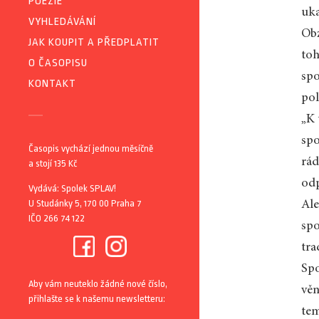
POEZIE
uka
VYHLEDÁVÁNÍ
Obz
JAK KOUPIT A PŘEDPLATIT
toh
O ČASOPISU
spo
KONTAKT
pol
„K 
spo
Časopis vychází jednou měsíčně
rád
a stojí 135 Kč
odp
Vydává: Spolek SPLAV!
U Studánky 5, 170 00 Praha 7
Ale
IČO 266 74 122
spo
tra
Spo
Aby vám neuteklo žádné nové číslo,
věn
přihlašte se k našemu newsletteru:
tem