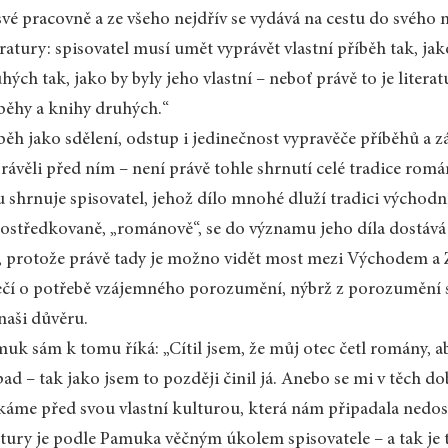
své pracovně a ze všeho nejdřív se vydává na cestu do svého n
eratury: spisovatel musí umět vyprávět vlastní příběh tak, ja
hých tak, jako by byly jeho vlastní – neboť právě to je liter
běhy a knihy druhých.“
běh jako sdělení, odstup i jedinečnost vypravěče příběhů a 
rávěli před ním – není právě tohle shrnutí celé tradice rom
tu shrnuje spisovatel, jehož dílo mnohé dluží tradici východn
ostředkovaně, „románově“, se do významu jeho díla dostává p
, protože právě tady je možno vidět most mezi Východem a
ečí o potřebě vzájemného porozumění, nýbrž z porozumění 
naši důvěru.
uk sám k tomu říká: „Cítil jsem, že můj otec četl romány, ab
ad – tak jako jsem to později činil já. Anebo se mi v těch d
káme před svou vlastní kulturou, která nám připadala nedos
tury je podle Pamuka věčným úkolem spisovatele – a tak je 