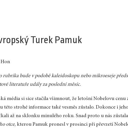
vropský Turek Pamuk
n Hon
o rubrika bude v podobě kaleidoskopu nebo mikroeseje předsta
tové literatuře udály za poslední měsíc.
ká média si sice stačila všimnout, že letošní Nobelovu cenu 
 u této strohé informace také vesměs zůstalo. Dokonce i je
kali až na sklonku minulého roku. Snad proto u nás zůstala
ho otce
, kterou Pamuk pronesl v prosinci při převzetí Nobe