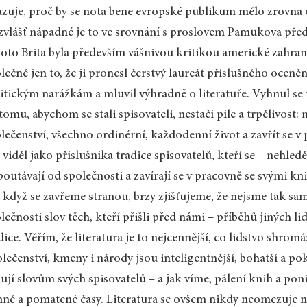
zuje, proč by se nota bene evropské publikum mělo zrovna 
vlášť nápadné je to ve srovnání s proslovem Pamukova pře
oto Brita byla především vášnivou kritikou americké zahranič
lečné jen to, že ji pronesl čerstvý laureát příslušného ocen
itickým narážkám a mluvil výhradně o literatuře. Vyhnul se t
tomu, abychom se stali spisovateli, nestačí píle a trpělivost:
lečenství, všechno ordinérní, každodenní život a zavřít se 
 viděl jako příslušníka tradice spisovatelů, kteří se – nehle
outávají od společnosti a zavírají se v pracovně se svými k
 když se zavřeme stranou, brzy zjišťujeme, že nejsme tak sami
lečnosti slov těch, kteří přišli před námi – příběhů jiných lidí,
dice. Věřím, že literatura je to nejcennější, co lidstvo shr
lečenství, kmeny i národy jsou inteligentnější, bohatší a p
ují slovům svých spisovatelů – a jak víme, pálení knih a p
né a pomatené časy. Literatura se ovšem nikdy neomezuje na