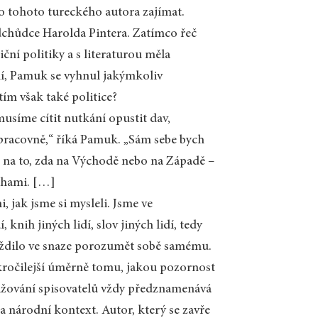
o tohoto tureckého autora zajímat.
dchůdce Harolda Pintera. Zatímco řeč
ní politiky a s literaturou měla
ění, Pamuk se vyhnul jakýmkoliv
ím však také politice?
 musíme cítit nutkání opustit dav,
v pracovně,“ říká Pamuk. „Sám sebe bych
dě na to, zda na Východě nebo na Západě –
nihami. […]
, jak jsme si mysleli. Jsme ve
 knih jiných lidí, slov jiných lidí, tedy
omáždilo ve snaze porozumět sobě samému.
okročilejší úměrně tomu, jakou pozornost
onižování spisovatelů vždy předznamenává
 národní kontext. Autor, který se zavře