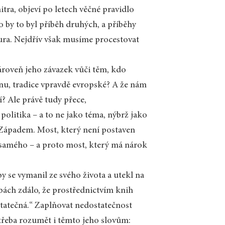
itra, objeví po letech věčné pravidlo
ko by to byl příběh druhých, a příběhy
atura. Nejdřív však musíme procestovat
zároveň jeho závazek vůči těm, kdo
ánu, tradice vpravdě evropské? A že nám
í? Ale právě tudy přece,
olitika – a to ne jako téma, nýbrž jako
 Západem. Most, který není postaven
samého – a proto most, který má nárok
y se vymanil ze svého života a utekl na
obách zdálo, že prostřednictvím knih
tatečná.“ Zaplňovat nedostatečnost
třeba rozumět i těmto jeho slovům: