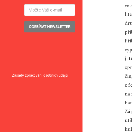
ve 
lit
dru
ODEBÍRAT NEWSLETTER
pří
Pří
vyp
ji 
zpr
Zásady zpracování osobních údajů
čin
z ř
na 
Pam
Záp
utí
kul