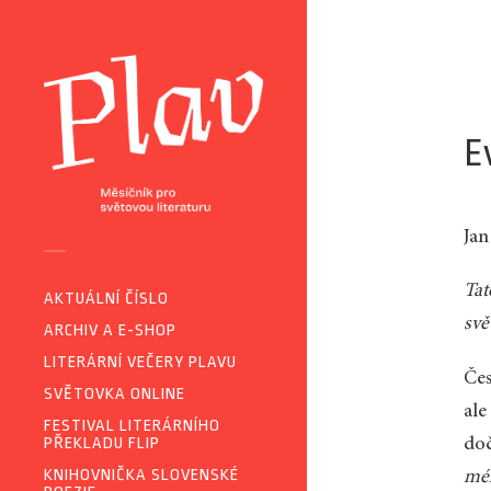
E
Ja
Tat
AKTUÁLNÍ ČÍSLO
svě
ARCHIV A E-SHOP
LITERÁRNÍ VEČERY PLAVU
Čes
SVĚTOVKA ONLINE
ale
FESTIVAL LITERÁRNÍHO
PŘEKLADU FLIP
doč
KNIHOVNIČKA SLOVENSKÉ
mé