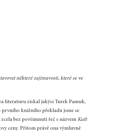
vovat některé zajímavosti, které se ve
za literaturu získal jakýsi Turek Pamuk,
ho prvního knižního překladu jsme se
 zcela bez povšimnutí řeč s názvem
Kufr
lovy ceny. Přitom právě ona výmluvně