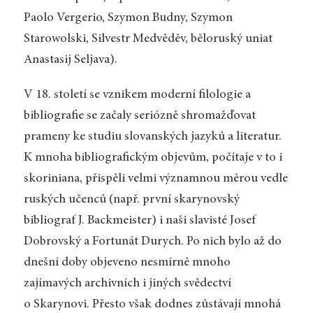
Paolo Vergerio, Szymon Budny, Szymon
Starowolski, Silvestr Medvěděv, běloruský uniat
Anastasij Seljava).
V 18. století se vznikem moderní filologie a
bibliografie se začaly seriózně shromažďovat
prameny ke studiu slovanských jazyků a literatur.
K mnoha bibliografickým objevům, počítaje v to i
skoriniana, přispěli velmi významnou měrou vedle
ruských učenců (např. první skarynovský
bibliograf J. Backmeister) i naši slavisté Josef
Dobrovský a Fortunát Durych. Po nich bylo až do
dnešní doby objeveno nesmírně mnoho
zajímavých archivních i jiných svědectví
o Skarynovi. Přesto však dodnes zůstávají mnohá