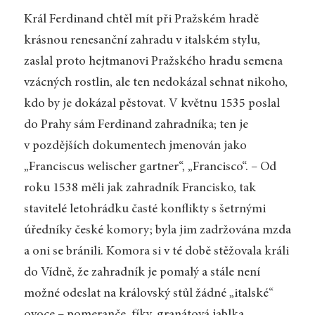
Král Ferdinand chtěl mít při Pražském hradě
krásnou renesanční zahradu v italském stylu,
zaslal proto hejtmanovi Pražského hradu semena
vzácných rostlin, ale ten nedokázal sehnat nikoho,
kdo by je dokázal pěstovat. V květnu 1535 poslal
do Prahy sám Ferdinand zahradníka; ten je
v pozdějších dokumentech jmenován jako
„Franciscus welischer gartner“, „Francisco“. – Od
roku 1538 měli jak zahradník Francisko, tak
stavitelé letohrádku časté konflikty s šetrnými
úředníky české komory; byla jim zadržována mzda
a oni se bránili. Komora si v té době stěžovala králi
do Vídně, že zahradník je pomalý a stále není
možné odeslat na královský stůl žádné „italské“