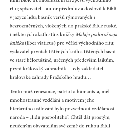
knih Bible a bohoslužebných zpěvů východního
ritu; spisovatel – autor předmluv a doslovů k Bibli
v jazyce lidu; básník veršů rýmovaných i
bezrozměrných, vložených do pražské Bible ruské,
i některých akathistů z knížky
Malaja podorožnaja
knižka
(liber viaticus) pro věřící východního ritu;
vydavatel prvních tištěných knih a tištěných básní
ve staré běloruštině, určených především laikům;
první královský zahradník – tedy zakladatel
královské zahrady Pražského hradu…
Tento muž renesance, patriot a humanista, měl
mnohostranné vzdělání a motivem jeho
literárního usilování bylo pozvednout vzdělanost
národa – „lidu pospolitého“. Chtěl dát prostým,
neučeným obyvatelům své země do rukou Bibli