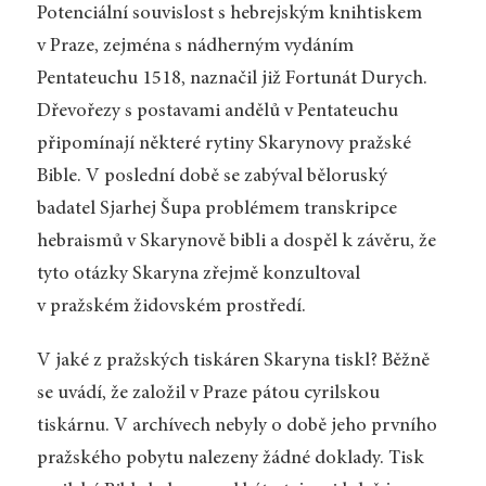
Potenciální souvislost s hebrejským knihtiskem
v Praze, zejména s nádherným vydáním
Pentateuchu 1518, naznačil již Fortunát Durych.
Dřevořezy s postavami andělů v Pentateuchu
připomínají některé rytiny Skarynovy pražské
Bible. V poslední době se zabýval běloruský
badatel Sjarhej Šupa problémem transkripce
hebraismů v Skarynově bibli a dospěl k závěru, že
tyto otázky Skaryna zřejmě konzultoval
v pražském židovském prostředí.
V jaké z pražských tiskáren Skaryna tiskl? Běžně
se uvádí, že založil v Praze pátou cyrilskou
tiskárnu. V archívech nebyly o době jeho prvního
pražského pobytu nalezeny žádné doklady. Tisk