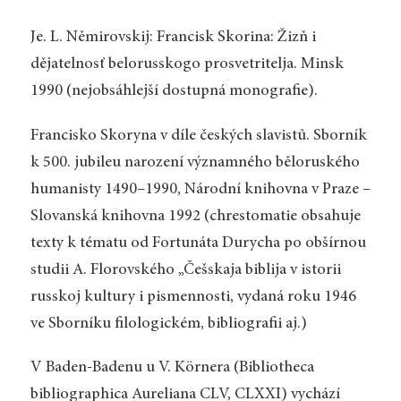
Je. L. Němirovskij: Francisk Skorina: Žizň i
dějatelnosť belorusskogo prosvetritelja. Minsk
1990 (nejobsáhlejší dostupná monografie).
Francisko Skoryna v díle českých slavistů. Sborník
k 500. jubileu narození významného běloruského
humanisty 1490–1990, Národní knihovna v Praze –
Slovanská knihovna 1992 (chrestomatie obsahuje
texty k tématu od Fortunáta Durycha po obšírnou
studii A. Florovského „Češskaja biblija v istorii
russkoj kultury i pismennosti, vydaná roku 1946
ve Sborníku filologickém, bibliografii aj.)
V Baden-Badenu u V. Körnera (Bibliotheca
bibliographica Aureliana CLV, CLXXI) vychází