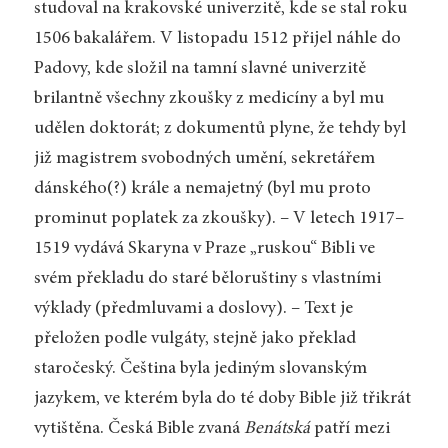
studoval na krakovské univerzitě, kde se stal roku
1506 bakalářem. V listopadu 1512 přijel náhle do
Padovy, kde složil na tamní slavné univerzitě
brilantně všechny zkoušky z medicíny a byl mu
udělen doktorát; z dokumentů plyne, že tehdy byl
již magistrem svobodných umění, sekretářem
dánského(?) krále a nemajetný (byl mu proto
prominut poplatek za zkoušky). – V letech 1917–
1519 vydává Skaryna v Praze „ruskou“ Bibli ve
svém překladu do staré běloruštiny s vlastními
výklady (předmluvami a doslovy). – Text je
přeložen podle vulgáty, stejně jako překlad
staročeský. Čeština byla jediným slovanským
jazykem, ve kterém byla do té doby Bible již třikrát
vytištěna. Česká Bible zvaná
Benátská
patří mezi