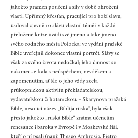
jakožto pramen poučení a síly v době ohrožení
vlasti. Upřímný křesťan, pracující pro boží slávu,
usiloval zjevně i o slávu vlastní: téměř v každé
přeložené knize uvádí své jméno a také jméno
svého rodného města Polocka; ve vydání pražské
Bible uveřejnil dokonce vlastní portrét. Slávy se
však za svého života nedočkal; jeho činnost se
nakonec setkala s neúspěchem, nevděkem a
zapomenutím, ať šlo o jeho vždy zcela
průkopnickou aktivitu překladatelskou,
vydavatelskou či botanickou. – Skarynova pražská
Bible, nesoucí název „Biblija ruska“, byla však
přesto jakožto „ruská Bible“ známa učencům
renesance i baroka v Evropě i v Moskevské říši,
kteří o ní psali (např. Theseo Ambrosio, Pietro