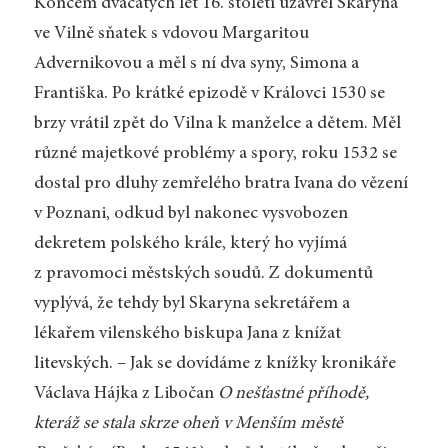
Koncem dvacátých let 16. století uzavřel Skaryna
ve Vilně sňatek s vdovou Margaritou
Advernikovou a měl s ní dva syny, Simona a
Františka. Po krátké epizodě v Královci 1530 se
brzy vrátil zpět do Vilna k manželce a dětem. Měl
různé majetkové problémy a spory, roku 1532 se
dostal pro dluhy zemřelého bratra Ivana do vězení
v Poznani, odkud byl nakonec vysvobozen
dekretem polského krále, který ho vyjímá
z pravomoci městských soudů. Z dokumentů
vyplývá, že tehdy byl Skaryna sekretářem a
lékařem vilenského biskupa Jana z knížat
litevských. – Jak se dovídáme z knížky kronikáře
Václava Hájka z Libočan
O nešťastné příhodě,
kteráž se stala skrze oheň v Menším městě