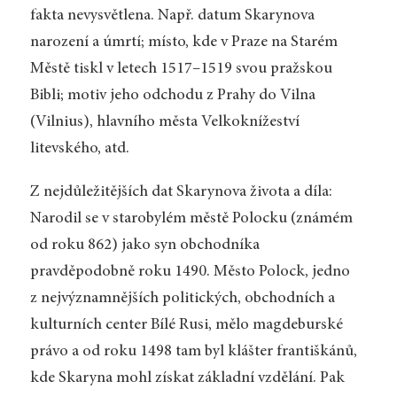
fakta nevysvětlena. Např. datum Skarynova
narození a úmrtí; místo, kde v Praze na Starém
Městě tiskl v letech 1517–1519 svou pražskou
Bibli; motiv jeho odchodu z Prahy do Vilna
(Vilnius), hlavního města Velkoknížeství
litevského, atd.
Z nejdůležitějších dat Skarynova života a díla:
Narodil se v starobylém městě Polocku (známém
od roku 862) jako syn obchodníka
pravděpodobně roku 1490. Město Polock, jedno
z nejvýznamnějších politických, obchodních a
kulturních center Bílé Rusi, mělo magdeburské
právo a od roku 1498 tam byl klášter františkánů,
kde Skaryna mohl získat základní vzdělání. Pak