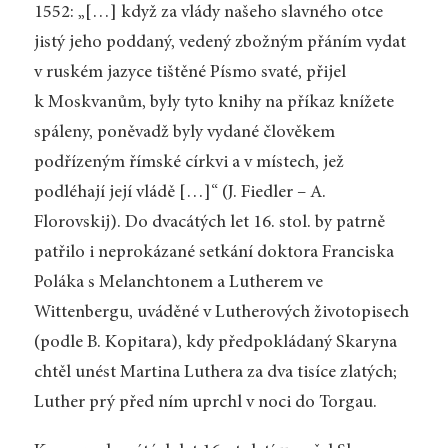
1552: „[…] když za vlády našeho slavného otce
jistý jeho poddaný, vedený zbožným přáním vydat
v ruském jazyce tištěné Písmo svaté, přijel
k Moskvanům, byly tyto knihy na příkaz knížete
spáleny, poněvadž byly vydané člověkem
podřízeným římské církvi a v místech, jež
podléhají její vládě […]“ (J. Fiedler – A.
Florovskij). Do dvacátých let 16. stol. by patrně
patřilo i neprokázané setkání doktora Franciska
Poláka s Melanchtonem a Lutherem ve
Wittenbergu, uváděné v Lutherových životopisech
(podle B. Kopitara), kdy předpokládaný Skaryna
chtěl unést Martina Luthera za dva tisíce zlatých;
Luther prý před ním uprchl v noci do Torgau.