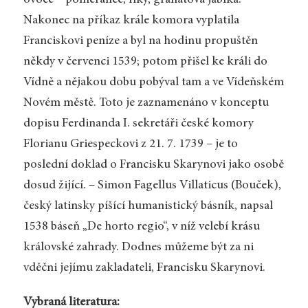
ovoce – pomeranče, fíky, granátová jablka.
Nakonec na příkaz krále komora vyplatila
Franciskovi peníze a byl na hodinu propuštěn
někdy v červenci 1539; potom přišel ke králi do
Vídně a nějakou dobu pobýval tam a ve Vídeňském
Novém městě. Toto je zaznamenáno v konceptu
dopisu Ferdinanda I. sekretáři české komory
Florianu Griespeckovi z 21. 7. 1739 – je to
poslední doklad o Francisku Skarynovi jako osobě
dosud žijící. – Simon Fagellus Villaticus (Bouček),
český latinsky píšící humanistický básník, napsal
1538 báseň „De horto regio“, v níž velebí krásu
královské zahrady. Dodnes můžeme být za ni
vděčni jejímu zakladateli, Francisku Skarynovi.
Vybraná literatura: