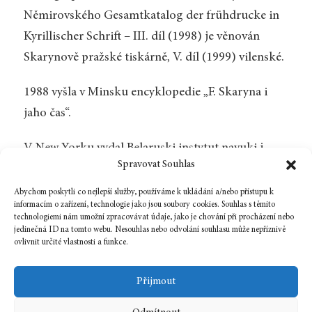
Němirovského Gesamtkatalog der frühdrucke in
Kyrillischer Schrift – III. díl (1998) je věnován
Skarynově pražské tiskárně, V. díl (1999) vilenské.
1988 vyšla v Minsku encyklopedie „F. Skaryna i
jaho čas“.
V New Yorku vydal Belaruski instytut navuki j
Spravovat Souhlas
mastactva roku 1989 skarynovskou bibliografii od
Vitauta Tumaše „Pjacstahoddzjau Skarynyjany.“
Abychom poskytli co nejlepší služby, používáme k ukládání a/nebo přístupu k
informacím o zařízení, technologie jako jsou soubory cookies. Souhlas s těmito
technologiemi nám umožní zpracovávat údaje, jako je chování při procházení nebo
jedinečná ID na tomto webu. Nesouhlas nebo odvolání souhlasu může nepříznivě
ovlivnit určité vlastnosti a funkce.
Zpět na číslo
Přijmout