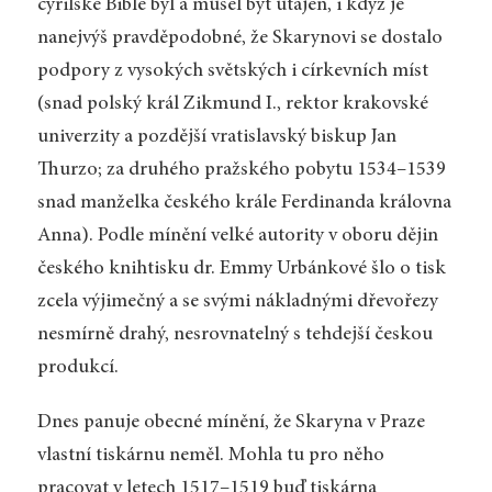
cyrilské Bible byl a musel být utajen, i když je
nanejvýš pravděpodobné, že Skarynovi se dostalo
podpory z vysokých světských i církevních míst
(snad polský král Zikmund I., rektor krakovské
univerzity a pozdější vratislavský biskup Jan
Thurzo; za druhého pražského pobytu 1534–1539
snad manželka českého krále Ferdinanda královna
Anna). Podle mínění velké autority v oboru dějin
českého knihtisku dr. Emmy Urbánkové šlo o tisk
zcela výjimečný a se svými nákladnými dřevořezy
nesmírně drahý, nesrovnatelný s tehdejší českou
produkcí.
Dnes panuje obecné mínění, že Skaryna v Praze
vlastní tiskárnu neměl. Mohla tu pro něho
pracovat v letech 1517–1519 buď tiskárna