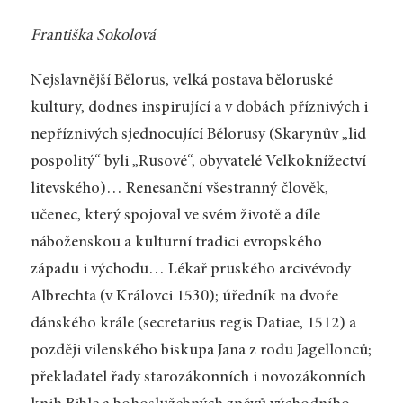
Františka Sokolová
Nejslavnější Bělorus, velká postava běloruské
kultury, dodnes inspirující a v dobách příznivých i
nepříznivých sjednocující Bělorusy (Skarynův „lid
pospolitý“ byli „Rusové“, obyvatelé Velkoknížectví
litevského)… Renesanční všestranný člověk,
učenec, který spojoval ve svém životě a díle
náboženskou a kulturní tradici evropského
západu i východu… Lékař pruského arcivévody
Albrechta (v Královci 1530); úředník na dvoře
dánského krále (secretarius regis Datiae, 1512) a
později vilenského biskupa Jana z rodu Jagellonců;
překladatel řady starozákonních i novozákonních