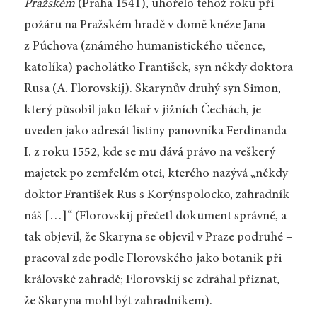
Pražském
(Praha 1541), uhořelo téhož roku při
požáru na Pražském hradě v domě kněze Jana
z Púchova (známého humanistického učence,
katolíka) pacholátko František, syn někdy doktora
Rusa (A. Florovskij). Skarynův druhý syn Simon,
který působil jako lékař v jižních Čechách, je
uveden jako adresát listiny panovníka Ferdinanda
I. z roku 1552, kde se mu dává právo na veškerý
majetek po zemřelém otci, kterého nazývá „někdy
doktor František Rus s Korýnspolocko, zahradník
náš […]“ (Florovskij přečetl dokument správně, a
tak objevil, že Skaryna se objevil v Praze podruhé –
pracoval zde podle Florovského jako botanik při
královské zahradě; Florovskij se zdráhal přiznat,
že Skaryna mohl být zahradníkem).