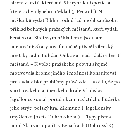
hlavní z textů, které měl Skaryna k dispozici a
které ovlivnily jeho překlad (J. Perwolf). Na
myšlenku vydat Bibli v rodné řeči mohl zapůsobit i
příklad bohatých pražských měšťanů, kteří vydali
benátskou Bibli svým nákladem a jsou tam
jmenováni; Skarynovi finančně přispěl vilenský
městský radní Bohdan Oňkov a snad i další vilenští
měšťané. – K volbě pražského pobytu zřejmě
motivovala kromě jiného i možnost konzultovat
překladatelské problémy právě zde a také to, že po
smrti českého a uherského krále Vladislava
Jagellonce se stal poručníkem nezletilého Ludvíka
jeho strýc, polský král Zikmund I. Jagellonský
(myšlenka Josefa Dobrovského). – Typy písma
mohl Skaryna opatřit v Benátkách (Dobrovský).