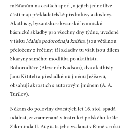
měšťanům na cestách apod., a jejich jednotlivé
části mají překladatelské předmluvy a doslovy. –
Akathisty, byzantsko-slovanské hymnické
básnické skladby pro všechny dny týdne, uvedené
v tisku
Malaja podorožnaja knižka
, jsou většinou
přeloženy z řečtiny; tři skladby tu však jsou dílem
Skaryny samého: modlitba po akathistu
Bohorodičce (Alexandr Nadson), dva akathisty –
Janu Křtiteli a přesladkému jménu Ježíšovu,
obsahují akrostich s autorovým jménem (A. A.
Turilov).
Někam do poloviny dvacátých let 16. stol. spadá
událost, zaznamenaná v instrukci polského krále
Zikmunda II. Augusta jeho vyslanci v Římě z roku