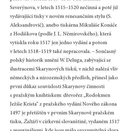
Severýnova, v letech 1515–1520 nečinná a poté již
vydávajíící tisky v novém renesančním stylu (S.
Aleksandrovič), anebo tiskárna Mikuláše Konáče
z Hodiškova (podle J. L. Němirovského), která
vytiskla roku 1517 jen jedno vydání a potom
v letech 1518–1519 také nepracovala. – Současný
polský historik umění W. Deluga, zabývající se
ilustracemi Skarynových tisků, v nichž nalézá vliv
německých a nizozemských předloh, přinesl jako
první důkaz souvislosti Skarynovy činnosti
s pražským knihtiskem: dřevořez „Rodokmen
Ježíše Krista“ z pražského vydání Nového zákona
1497 je přetištěn v prvním Skarynově pražském
tisku,
Žaltáři
v církevní slovanštině, vydaném 1517
s margináliemi, kde jsou málo srozumitelná slova