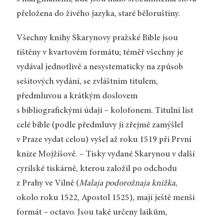
přeložena do živého jazyka, staré běloruštiny.
Všechny knihy Skarynovy pražské Bible jsou
tištěny v kvartovém formátu; téměř všechny je
vydával jednotlivě a nesystematicky na způsob
sešitových vydání, se zvláštním titulem,
předmluvou a krátkým doslovem
s bibliografickými údaji – kolofonem. Titulní list
celé bible (podle předmluvy ji zřejmě zamýšlel
v Praze vydat celou) vyšel až roku 1519 při První
knize Mojžíšově. – Tisky vydané Skarynou v další
cyrilské tiskárně, kterou založil po odchodu
z Prahy ve Vilně (
Malaja podorožnaja knižka
,
okolo roku 1522, Apostol 1525), mají ještě menší
formát – octavo. Jsou také určeny laikům,