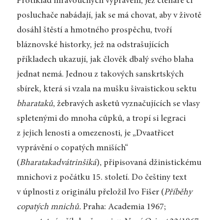
Protiklad mravoučných vyprávění, jež čtenáře či
posluchače nabádají, jak se má chovat, aby v životě
dosáhl štěstí a hmotného prospěchu, tvoří
bláznovské historky, jež na odstrašujících
příkladech ukazují, jak člověk dbalý svého blaha
jednat nemá. Jednou z takových sanskrtských
sbírek, která si vzala na mušku šivaistickou sektu
bharataků
, žebravých asketů vyznačujících se vlasy
spletenými do mnoha cůpků, a tropí si legraci
z jejich lenosti a omezenosti, je „Dvaatřicet
vyprávění o copatých mniších“
(
Bharatakadvátrinšiká
), připisovaná džinistickému
mnichovi z počátku 15. století. Do češtiny text
v úplnosti z originálu přeložil Ivo Fišer (
Příběhy
copatých mnichů.
Praha: Academia 1967;