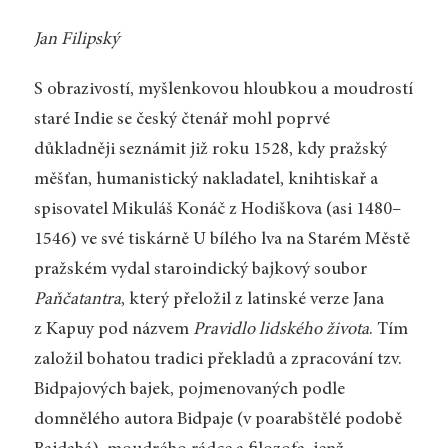
Jan Filipský
S obrazivostí, myšlenkovou hloubkou a moudrostí
staré Indie se český čtenář mohl poprvé
důkladněji seznámit již roku 1528, kdy pražský
měšťan, humanistický nakladatel, knihtiskař a
spisovatel Mikuláš Konáč z Hodiškova (asi 1480–
1546) ve své tiskárně U bílého lva na Starém Městě
pražském vydal staroindický bajkový soubor
Paňčatantra
, který přeložil z latinské verze Jana
z Kapuy pod názvem
Pravidlo lidského života
. Tím
založil bohatou tradici překladů a zpracování tzv.
Bidpajových bajek, pojmenovaných podle
domnělého autora Bidpaje (v poarabštělé podobě