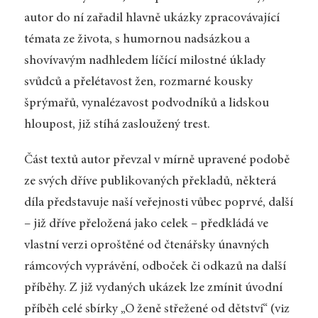
autor do ní zařadil hlavně ukázky zpracovávající
témata ze života, s humornou nadsázkou a
shovívavým nadhledem líčící milostné úklady
svůdců a přelétavost žen, rozmarné kousky
šprýmařů, vynalézavost podvodníků a lidskou
hloupost, již stíhá zasloužený trest.
Část textů autor převzal v mírně upravené podobě
ze svých dříve publikovaných překladů, některá
díla představuje naší veřejnosti vůbec poprvé, další
– již dříve přeložená jako celek – předkládá ve
vlastní verzi oproštěné od čtenářsky únavných
rámcových vyprávění, odboček či odkazů na další
příběhy. Z již vydaných ukázek lze zmínit úvodní
příběh celé sbírky „O ženě střežené od dětství“ (viz