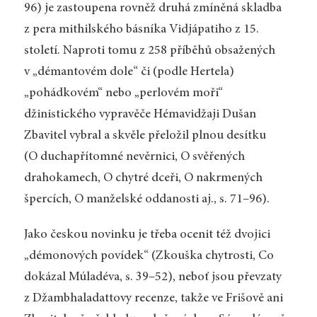
96) je zastoupena rovněž druhá zmíněná skladba
z pera mithilského básníka Vidjápatiho z 15.
století. Naproti tomu z 258 příběhů obsažených
v „démantovém dole“ či (podle Hertela)
„pohádkovém“ nebo „perlovém moři“
džinistického vypravěče Hémavidžaji Dušan
Zbavitel vybral a skvěle přeložil plnou desítku
(O duchapřítomné nevěrnici, O svěřených
drahokamech, O chytré dceři, O nakrmených
špercích, O manželské oddanosti aj., s. 71–96).
Jako českou novinku je třeba ocenit též dvojici
„démonových povídek“ (Zkouška chytrosti, Co
dokázal Múladéva, s. 39–52), neboť jsou převzaty
z Džambhaladattovy recenze, takže ve Frišově ani