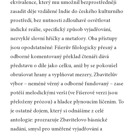
ekvivalence, který mu umožnil bezprostředněji
zasadit děje vzdálené Indie do českého kulturního
prostředí, bez nutnosti zdlouhavě osvětlovat
indické reálie, specifický způsob vyjadřování,
nezvyklé slovní hříčky a metafory. Oba přístupy
jsou opodstatněné: Fišerův filologicky přesný a
odborně komentovaný překlad čtenáři dává
představu o díle jako celku, aniž by se pokoušel
obrušovat hrany a vyplňovat mezery, Zbavitelův
výbor – neméně věrný a odborně fundovaný – zase
potěší melodickými verši (ve Fišerově verzi jsou
přeloženy prózou) a hladce plynoucím líčením. To
je ostatně dojem, který si odnášíme z celé
antologie: prozrazuje Zbavitelovo básnické
nadání, smysl pro uměřené vyjadřování a