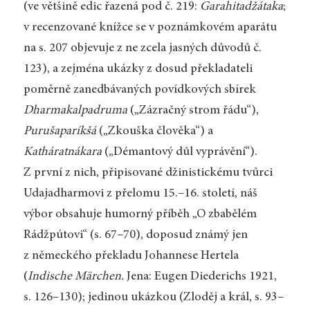
(ve většině edic řazená pod č. 219:
Garahitadžátaka
;
v recenzované knížce se v poznámkovém aparátu
na s. 207 objevuje z ne zcela jasných důvodů č.
123), a zejména ukázky z dosud překladateli
poměrně zanedbávaných povídkových sbírek
Dharmakalpadruma
(„Zázračný strom řádu“),
Purušaparíkšá
(„Zkouška člověka“) a
Katháratnákara
(„Démantový důl vyprávění“).
Z první z nich, připisované džinistickému tvůrci
Udajadharmovi z přelomu 15.–16. století, náš
výbor obsahuje humorný příběh „O zbabělém
Rádžpútovi“ (s. 67–70), doposud známý jen
z německého překladu Johannese Hertela
(
Indische Märchen.
Jena: Eugen Diederichs 1921,
s. 126–130); jedinou ukázkou (Zloděj a král, s. 93–