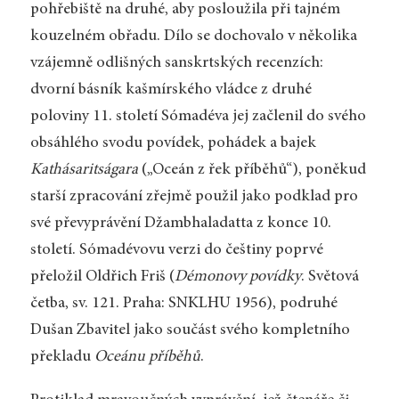
pohřebiště na druhé, aby posloužila při tajném
kouzelném obřadu. Dílo se dochovalo v několika
vzájemně odlišných sanskrtských recenzích:
dvorní básník kašmírského vládce z druhé
poloviny 11. století Sómadéva jej začlenil do svého
obsáhlého svodu povídek, pohádek a bajek
Kathásaritságara
(„Oceán z řek příběhů“), poněkud
starší zpracování zřejmě použil jako podklad pro
své převyprávění Džambhaladatta z konce 10.
století. Sómadévovu verzi do češtiny poprvé
přeložil Oldřich Friš (
Démonovy povídky
. Světová
četba, sv. 121. Praha: SNKLHU 1956), podruhé
Dušan Zbavitel jako součást svého kompletního
překladu
Oceánu příběhů
.