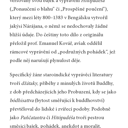
veršovaný svod bajek a vyprávění
Hitópadéša
(„Ponaučení o blahu“ či „Prospěšné poučení“),
který mezi léty 800–1383 v Bengálsku vytvořil
jakýsi Nárájana, o němž se nedochovaly žádné
bližší údaje. Do češtiny toto dílo z originálu
přeložil prof. Emanuel Kovář, avšak oddělil
rámcové vyprávění od „podružných pohádek“, jež
podle něj narušují plynulost děje.
Specifický žánr staroindické vyprávěcí literatury
tvoří
džátaky
, příběhy z minulých životů Buddhy,
z dob předcházejících jeho Probuzení, kdy se jako
bódhisattva
(bytost směřující k buddhovství)
převtěloval do lidské i zvířecí podoby. Podobně
jako
Paňčatantra
či
Hitópadéša
tvoří pestrou
směsici bajek, pohádek, anekdot a moralit,