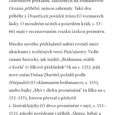
Zbavitelově překladu, založených na Sómadévově
Oceánu příběhů
,
nejsou zahrnuty. Také dva
příběhy z
Dvaatřiceti povídek trůnu
(O rozmarech
lásky, O moudrém učiteli a pošetilém králi, s. 53–
66) mají v recenzovaném svazku českou premiéru.
Mnoho nového překladatel nabízí rovněž mezi
ukázkami z rozličných verzí
Paňčatantry.
Vedle
známé historky, jak šejdíři „Bráhmana ošálili
o kozla“ (v Jílkově překladu$^5$ na s. 125), jejíž
nové znění Dušan Zbavitel pořídil podle
Hitópadéši
(O oklamaném bráhmanovi, s. 155),
anebo bajky „Myš v dívku proměněná“ (u Jílka na s.
132–133), kterou převzal a přeložil
z
Tantrákhjájiky
(O dívce proměněné v myš, s. 151–
152), působí povědomě i příběh „Slepec, hrbáč a