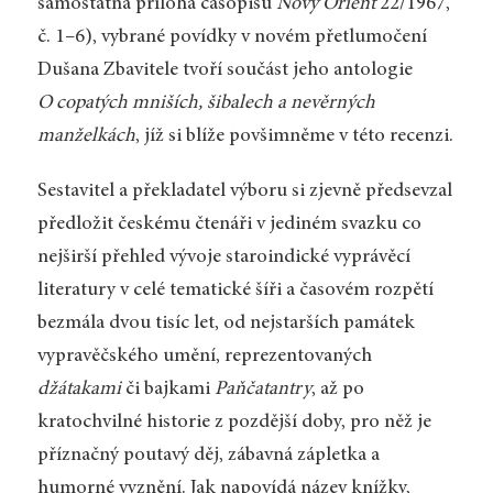
samostatná příloha časopisu
Nový Orient
22/1967,
č. 1–6), vybrané povídky v novém přetlumočení
Dušana Zbavitele tvoří součást jeho antologie
O copatých mniších, šibalech a nevěrných
manželkách
, jíž si blíže povšimněme v této recenzi.
Sestavitel a překladatel výboru si zjevně předsevzal
předložit českému čtenáři v jediném svazku co
nejširší přehled vývoje staroindické vyprávěcí
literatury v celé tematické šíři a časovém rozpětí
bezmála dvou tisíc let, od nejstarších památek
vypravěčského umění, reprezentovaných
džátakami
či bajkami
Paňčatantry
, až po
kratochvilné historie z pozdější doby, pro něž je
příznačný poutavý děj, zábavná zápletka a
humorné vyznění. Jak napovídá název knížky,