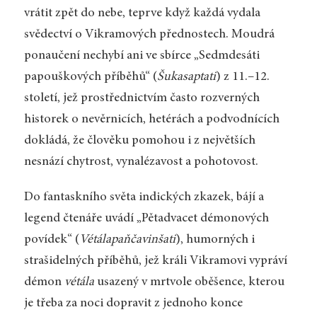
vrátit zpět do nebe, teprve když každá vydala
svědectví o Vikramových přednostech. Moudrá
ponaučení nechybí ani ve sbírce „Sedmdesáti
papouškových příběhů“ (
Šukasaptati
) z 11.–12.
století, jež prostřednictvím často rozverných
historek o nevěrnicích, hetérách a podvodnících
dokládá, že člověku pomohou i z největších
nesnází chytrost, vynalézavost a pohotovost.
Do fantaskního světa indických zkazek, bájí a
legend čtenáře uvádí „Pětadvacet démonových
povídek“ (
Vétálapaňčavinšati
), humorných i
strašidelných příběhů, jež králi Vikramovi vypráví
démon
vétála
usazený v mrtvole oběšence, kterou
je třeba za noci dopravit z jednoho konce