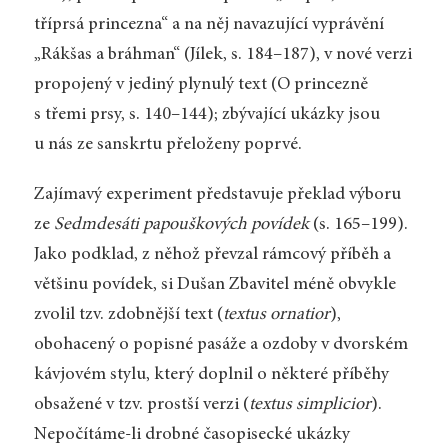
tříprsá princezna“ a na něj navazující vyprávění
„Rákšas a bráhman“ (Jílek, s. 184–187), v nové verzi
propojený v jediný plynulý text (O princezně
s třemi prsy, s. 140–144); zbývající ukázky jsou
u nás ze sanskrtu přeloženy poprvé.
Zajímavý experiment představuje překlad výboru
ze
Sedmdesáti papouškových povídek
(s. 165–199).
Jako podklad, z něhož převzal rámcový příběh a
většinu povídek, si Dušan Zbavitel méně obvykle
zvolil tzv. zdobnější text (
textus ornatior
),
obohacený o popisné pasáže a ozdoby v dvorském
kávjovém stylu, který doplnil o některé příběhy
obsažené v tzv. prostší verzi (
textus simplicior
).
Nepočítáme-li drobné časopisecké ukázky