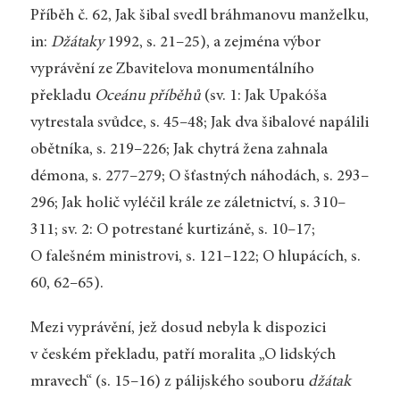
Příběh č. 62, Jak šibal svedl bráhmanovu manželku,
in:
Džátaky
1992, s. 21–25), a zejména výbor
vyprávění ze Zbavitelova monumentálního
překladu
Oceánu příběhů
(sv. 1: Jak Upakóša
vytrestala svůdce, s. 45–48; Jak dva šibalové napálili
obětníka, s. 219–226; Jak chytrá žena zahnala
démona, s. 277–279; O šťastných náhodách, s. 293–
296; Jak holič vyléčil krále ze záletnictví, s. 310–
311; sv. 2: O potrestané kurtizáně, s. 10–17;
O falešném ministrovi, s. 121–122; O hlupácích, s.
60, 62–65).
Mezi vyprávění, jež dosud nebyla k dispozici
v českém překladu, patří moralita „O lidských
mravech“ (s. 15–16) z pálijského souboru
džátak