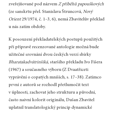
zveřejňované pod názvem
Z příběhů papouškových
(ze sanskrtu přel. Stanislava Štruncová,
Nový
Orient
29/1974, č. 1–3, 6), nemá Zbavitelův překlad
u nás zatím obdoby.
K posouzení překladatelských postupů použitých
při přípravě recenzované antologie možná bude
užitečné srovnání dvou českých verzí sbírky
Bharatakadvátrinšiká
, staršího překladu Ivo Fišera
(1967) a současného výboru (Z Dvaatřiceti
vyprávění o copatých mniších, s. 17–38). Zatímco
první z autorů se rozhodl přetlumočit text
v úplnosti, zachovat jeho strukturu a původní,
často naivní kolorit originálu, Dušan Zbavitel
uplatnil translatologický princip dynamické