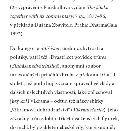
(25 vyprávění z Fausbollova vydání
The Játaka
together with its commentary
, 7 sv., 1877–96,
v překladu Dušana Zbavitele. Praha: DharmaGaia
1992).
Do kategorie
nítišáster
, učebnic chytrosti a
politiky, patří též „Dvaatřicet povídek trůnu“
(
Sinhásanadvátrinšiká
), anonymní soubor
mravoučných příběhů zhruba z přelomu 10. a 11.
století, jež podtrhují význam spravedlivé vlády a
dalších ušlechtilých vlastností, jaké ztělesňoval
jistý král Vikrama – odtud též název sbírky
„Vikramova dobrodružství“ (
Vikramačarita
). Jeho
zázračný trůn zdobilo třicet dva ženských figurek,
do nichž byly zakleté nebeské víly, které se směly