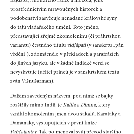
Bajdabá), moudrého rádce a filozofa, jenž
prostřednictvím mravoučných historek a
podobenství zasvěcuje nenadané královské syny
do tajů vladařského umění. Toto jméno,
představující zřejmě zkomoleninu (či prákrtskou
variantu) čestného titulu
vidjápati
(v sanskrtu „pán
vědění“), zdomácnělo v překladech a parafrázích
do jiných jazyků, ale v žádné indické verzi se
nevyskytuje (učitel princů je v sanskrtském textu
zván Višnušarman).
Dalším zavedeným názvem, pod nímž se bajky
rozšířily mimo Indii, je
Kalíla a Dimna
, který
vznikl zkomolením jmen dvou šakalů, Karataky a
Damanaky, vystupujících v první knize
Paňčatantry
. Tak pojmenoval svůj převod staršího