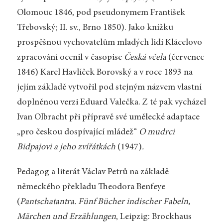
Olomouc 1846, pod pseudonymem František
Třebovský; II. sv., Brno 1850). Jako knížku
prospěšnou vychovatelům mladých lidí Klácelovo
zpracování ocenil v časopise
Česká včela
(červenec
1846) Karel Havlíček Borovský a v roce 1893 na
jejím základě vytvořil pod stejným názvem vlastní
doplněnou verzi Eduard Valečka. Z té pak vycházel
Ivan Olbracht při přípravě své umělecké adaptace
„pro českou dospívající mládež“
O mudrci
Bidpajovi a jeho zvířátkách
(1947)
.
Pedagog a literát Václav Petrů na základě
německého překladu Theodora Benfeye
(
Pantschatantra. Fünf Bücher indischer Fabeln,
Märchen und Erzählungen
, Leipzig: Brockhaus