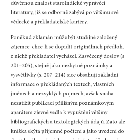
důvěrnou znalost staroindické vyprávěcí
literatury, jíž se odborně zabývá po většinu své
vědecké a překladatelské kariéry.
Poněkud zklamán může být studijně založený
zájemce, chce-li se dopídit originálních předloh,
z nichž překladatel vycházel. Zasvěcený doslov (s.
201–205), stejně jako nezbytné poznámky a
vysvětlivky (s. 207–214) sice obsahují základní
informace o překládaných textech, vlastních
jménech a nezvyklých pojmech, avšak snaha
nezatížit publikaci přílišným poznámkovým
aparátem zjevně vedla k vypuštění většiny
bibliografických a textologických údajů. Zato ale
knížka skýtá příjemné počtení a jako uvedení do