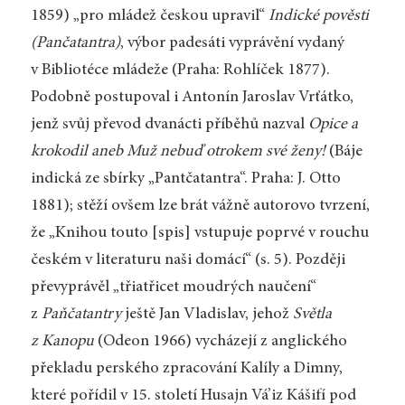
1859) „pro mládež českou upravil“
Indické pověsti
(Pančatantra)
, výbor
padesáti vyprávění vydaný
v Bibliotéce mládeže (Praha: Rohlíček 1877).
Podobně postupoval i Antonín Jaroslav Vrťátko,
jenž svůj převod dvanácti příběhů nazval
Opice a
krokodil aneb Muž nebuď otrokem své ženy!
(Báje
indická ze sbírky „Pantčatantra“. Praha: J. Otto
1881); stěží ovšem lze brát vážně autorovo tvrzení,
že „Knihou touto [spis] vstupuje poprvé v rouchu
českém v literaturu naši domácí“ (s. 5). Později
převyprávěl „třiatřicet moudrých naučení“
z
Paňčatantry
ještě Jan Vladislav, jehož
Světla
z Kanopu
(Odeon 1966) vycházejí z anglického
překladu perského zpracování Kalíly a Dimny,
které pořídil v 15. století Husajn Vá’iz Kášifí pod