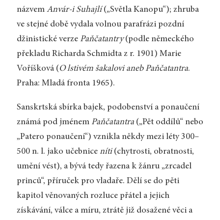
názvem
Anvár-i Suhajlí
(„Světla Kanopu“); zhruba
ve stejné době vydala volnou parafrázi pozdní
džinistické verze
Paňčatantry
(podle německého
překladu Richarda Schmidta z r. 1901) Marie
Voříšková (
O lstivém šakalovi aneb Paňčatantra
.
Praha: Mladá fronta 1965).
Sanskrtská sbírka bajek, podobenství a ponaučení
známá pod jménem
Paňčatantra
(„Pět oddílů“ nebo
„Patero ponaučení“) vznikla někdy mezi léty 300–
500 n. l. jako učebnice
níti
(chytrosti, obratnosti,
umění vést), a bývá tedy řazena k žánru „zrcadel
princů“, příruček pro vladaře. Dělí se do pěti
kapitol věnovaných rozluce přátel a jejich
získávání, válce a míru, ztrátě již dosažené věci a