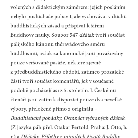
volených s didaktickým záměrem: jejich posláním
nebylo posluchače pobavit, ale vychovávat v duchu
buddhistických zásad a přispívat k šíření
Buddhovy nauky. Soubor 547
džátak
tvoří součást
pálijského kánonu théravádového směru
buddhismu, avšak za kanonické jsou považovány
pouze veršované pasáže, některé zjevně
z předbuddhistického období, zatímco prozaické
části tvoří součást komentářů, jež v současné
podobě pocházejí asi z 5. století n. l. Českému
čtenáři jsou zatím k dispozici pouze dva nevelké
výbory, přeložené přímo z originálu –
Buddhistické pohádky. Osmnáct vybraných džátak
.
(Z jazyka páli přel. Otakar Pertold. Praha: J. Otto, b.
r.) a
Džátaky. Příběhy z minulých životů Buddhy