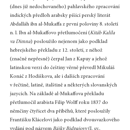
(dnes již nedochovaného) pahlavského zpracování
indických předloh arabsky píšící perský literát
Abdalláh ibn al-Mukaffa z první poloviny 8. století
n. l. Ibn al-Mukaffovo přetlumočení (
Kitáb Kalíla
va Dimna
)
posloužilo nejenom jako podklad
hebrejského překladu z 12. století, z něhož
(značně nepřesně) čerpal Jan z Kapuy a jehož
latinskou verzi do češtiny věrně převedl Mikuláš
Konáč z Hodiškova, ale i dalších zpracování
v řečtině, latině, italštině a některých slovanských
jazycích. Na základě al-Mukaffova překladu
přetlumočil arabista Filip Wolff roku 1837 do
němčiny čtyřicet dva příběhů, které posloužily
Františku Klácelovi jako podklad dvousvazkového
vydání pod názvem
Bájky Bidpajovy
(I. sv.,