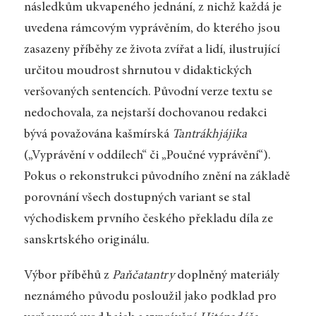
následkům ukvapeného jednání, z nichž každá je
uvedena rámcovým vyprávěním, do kterého jsou
zasazeny příběhy ze života zvířat a lidí, ilustrující
určitou moudrost shrnutou v didaktických
veršovaných sentencích. Původní verze textu se
nedochovala, za nejstarší dochovanou redakci
bývá považována kašmírská
Tantrákhjájika
(„Vyprávění v oddílech“ či „Poučné vyprávění“).
Pokus o rekonstrukci původního znění na základě
porovnání všech dostupných variant se stal
východiskem prvního českého překladu díla ze
sanskrtského originálu.
Výbor příběhů z
Paňčatantry
doplněný materiály
neznámého původu posloužil jako podklad pro