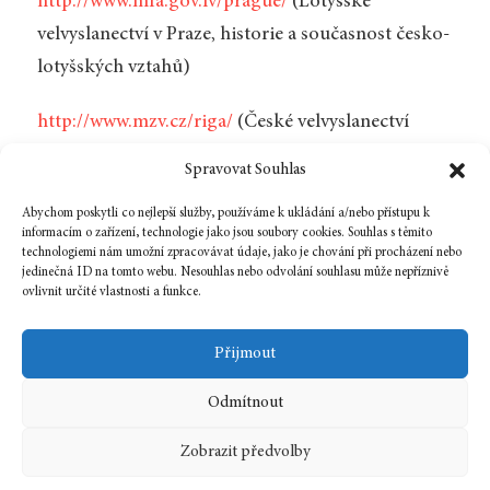
http://www.mfa.gov.lv/prague/
(Lotyšské
velvyslanectví v Praze, historie a současnost česko-
lotyšských vztahů)
http://www.mzv.cz/riga/
(České velvyslanectví
v Rize)
Spravovat Souhlas
http://www.li.lv/
(Lotyšský institut)
Abychom poskytli co nejlepší služby, používáme k ukládání a/nebo přístupu k
informacím o zařízení, technologie jako jsou soubory cookies. Souhlas s těmito
technologiemi nám umožní zpracovávat údaje, jako je chování při procházení nebo
jedinečná ID na tomto webu. Nesouhlas nebo odvolání souhlasu může nepříznivě
ovlivnit určité vlastnosti a funkce.
Zpět na číslo
Přijmout
Odmítnout
1 prosince, 2007
In
Bibliografie
Zobrazit předvolby
12
2007