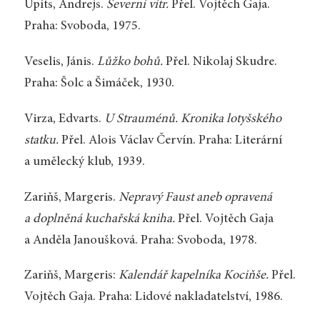
Upíts, Andrejs.
Severní vítr.
Přel. Vojtěch Gaja.
Praha: Svoboda, 1975.
Veselis, Jánis.
Lůžko bohů.
Přel. Nikolaj Skudre.
Praha: Šolc a Šimáček, 1930.
Virza, Edvarts.
U Strauménů. Kronika lotyšského
statku.
Přel. Alois Václav Červín. Praha: Literární
a umělecký klub, 1939.
Zariňš, Margeris.
Nepravý Faust aneb opravená
a doplněná kuchařská kniha.
Přel. Vojtěch Gaja
a Anděla Janoušková. Praha: Svoboda, 1978.
Zariňš, Margeris:
Kalendář kapelníka Kociňše.
Přel.
Vojtěch Gaja. Praha: Lidové nakladatelství, 1986.