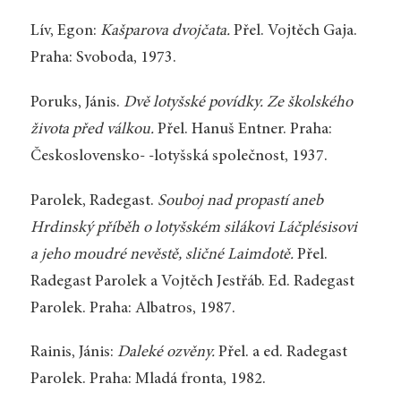
Lív, Egon:
Kašparova dvojčata.
Přel. Vojtěch Gaja.
Praha: Svoboda, 1973.
Poruks, Jánis.
Dvě lotyšské povídky. Ze školského
života před válkou.
Přel. Hanuš Entner. Praha:
Československo- -lotyšská společnost, 1937.
Parolek, Radegast.
Souboj nad propastí aneb
Hrdinský příběh o lotyšském silákovi Láčplésisovi
a jeho moudré nevěstě, sličné Laimdotě.
Přel.
Radegast Parolek a Vojtěch Jestřáb. Ed. Radegast
Parolek. Praha: Albatros, 1987.
Rainis, Jánis:
Daleké ozvěny.
Přel. a ed. Radegast
Parolek. Praha: Mladá fronta, 1982.