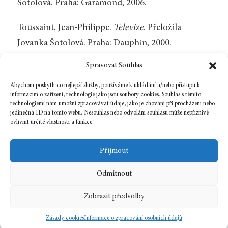
Šotolová. Praha: Garamond, 2006.
Toussaint, Jean-Philippe.
Televize
. Přeložila
Jovanka Šotolová. Praha: Dauphin, 2000.
Spravovat Souhlas
Yourcenarová, Margueritte.
Orientální povídky
.
Přeložila Eva Schleissová. Praha: Garamond, 2005.
Abychom poskytli co nejlepší služby, používáme k ukládání a/nebo přístupu k
informacím o zařízení, technologie jako jsou soubory cookies. Souhlas s těmito
technologiemi nám umožní zpracovávat údaje, jako je chování při procházení nebo
jedinečná ID na tomto webu. Nesouhlas nebo odvolání souhlasu může nepříznivě
ovlivnit určité vlastnosti a funkce.
Zpět na číslo
Přijmout
Odmítnout
1 března, 2009
In
Bibliografie
Zobrazit předvolby
2009
3
Zásady cookies
Informace o zpracování osobních údajů