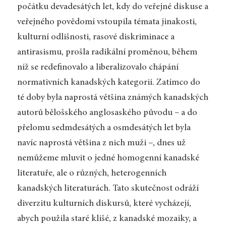
počátku devadesátých let, kdy do veřejné diskuse a
veřejného povědomí vstoupila témata jinakosti,
kulturní odlišnosti, rasové diskriminace a
antirasismu, prošla radikální proměnou, během
níž se redefinovalo a liberalizovalo chápání
normativních kanadských kategorií. Zatímco do
té doby byla naprostá většina známých kanadských
autorů bělošského anglosaského původu – a do
přelomu sedmdesátých a osmdesátých let byla
navíc naprostá většina z nich muži –, dnes už
nemůžeme mluvit o jedné homogenní kanadské
literatuře, ale o různých, heterogenních
kanadských literaturách. Tato skutečnost odráží
diverzitu kulturních diskursů, které vycházejí,
abych použila staré klišé, z kanadské mozaiky, a