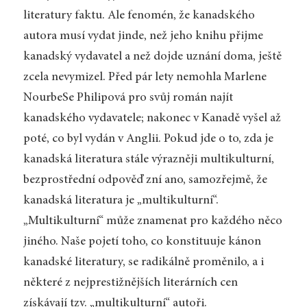
literatury faktu. Ale fenomén, že kanadského
autora musí vydat jinde, než jeho knihu přijme
kanadský vydavatel a než dojde uznání doma, ještě
zcela nevymizel. Před pár lety nemohla Marlene
NourbeSe Philipová pro svůj román najít
kanadského vydavatele; nakonec v Kanadě vyšel až
poté, co byl vydán v Anglii. Pokud jde o to, zda je
kanadská literatura stále výrazněji multikulturní,
bezprostřední odpověď zní ano, samozřejmě, že
kanadská literatura je „multikulturní“.
„Multikulturní“ může znamenat pro každého něco
jiného. Naše pojetí toho, co konstituuje kánon
kanadské literatury, se radikálně proměnilo, a i
některé z nejprestižnějších literárních cen
získávají tzv. „multikulturní“ autoři.