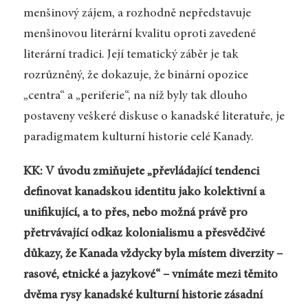
menšinový zájem, a rozhodně nepředstavuje
menšinovou literární kvalitu oproti zavedené
literární tradici. Její tematický záběr je tak
rozrůzněný, že dokazuje, že binární opozice
„centra“ a „periferie“, na níž byly tak dlouho
postaveny veškeré diskuse o kanadské literatuře, je
paradigmatem kulturní historie celé Kanady.
KK: V úvodu zmiňujete „převládající tendenci
definovat kanadskou identitu jako kolektivní a
unifikující, a to přes, nebo možná právě pro
přetrvávající odkaz kolonialismu a přesvědčivé
důkazy, že Kanada vždycky byla místem diverzity –
rasové, etnické a jazykové“ – vnímáte mezi těmito
dvěma rysy kanadské kulturní historie zásadní