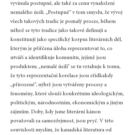
vyvinula postupně, ale také za cenu vynaložení
nemalého úsilí. „Postupně“ v tom smyslu, že vývoj
všech takových tradic je pomalý proces, během
něhož se tyto tradice jako takové definují a
konstituují jako specifický korpus literárních děl,
kterým je přiřčena úloha reprezentovat to, co
utváří a identifikuje komunitu, jejímž jsou
produktem; „nemalé úsilí“ se tu vztahuje k tomu,
že tyto reprezentační korelace jsou zřídkakdy
„přirozené“, nýbrž jsou vytvářeny procesy a
fenomény, které slouží konkrétním ideologickým,
politickým, národnostním, ekonomickým a jiným
zájmům. Doby, kdy jsme literární kánon
považovali za samozřejmost, jsou pryč. V této
souvislosti myslím, že kanadská literatura od