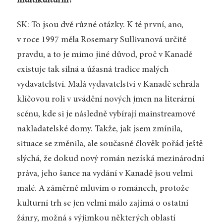
multikulturní?
SK: To jsou dvě různé otázky. K té první, ano,
v roce 1997 měla Rosemary Sullivanová určitě
pravdu, a to je mimo jiné důvod, proč v Kanadě
existuje tak silná a úžasná tradice malých
vydavatelství. Malá vydavatelství v Kanadě sehrála
klíčovou roli v uvádění nových jmen na literární
scénu, kde si je následně vybírají mainstreamové
nakladatelské domy. Takže, jak jsem zmínila,
situace se změnila, ale současně člověk pořád ještě
slýchá, že dokud nový román nezíská mezinárodní
práva, jeho šance na vydání v Kanadě jsou velmi
malé. A záměrně mluvím o románech, protože
kulturní trh se jen velmi málo zajímá o ostatní
žánry, možná s výjimkou některých oblastí