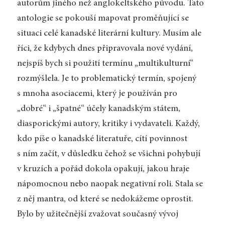
autorům jiného než anglokeltského původu. Tato
antologie se pokouší mapovat proměňující se
situaci celé kanadské literární kultury. Musím ale
říci, že kdybych dnes připravovala nové vydání,
nejspíš bych si použití termínu „multikulturní“
rozmýšlela. Je to problematický termín, spojený
s mnoha asociacemi, který je používán pro
„dobré“ i „špatné“ účely kanadským státem,
diasporickými autory, kritiky i vydavateli. Každý,
kdo píše o kanadské literatuře, cítí povinnost
s ním začít, v důsledku čehož se všichni pohybují
v kruzích a pořád dokola opakují, jakou hraje
nápomocnou nebo naopak negativní roli. Stala se
z něj mantra, od které se nedokážeme oprostit.
Bylo by užitečnější zvažovat současný vývoj