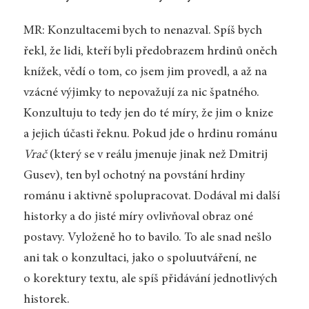
MR: Konzultacemi bych to nenazval. Spíš bych
řekl, že lidi, kteří byli předobrazem hrdinů oněch
knížek, vědí o tom, co jsem jim provedl, a až na
vzácné výjimky to nepovažují za nic špatného.
Konzultuju to tedy jen do té míry, že jim o knize
a jejich účasti řeknu. Pokud jde o hrdinu románu
Vrač
(který se v reálu jmenuje jinak než Dmitrij
Gusev), ten byl ochotný na povstání hrdiny
románu i aktivně spolupracovat. Dodával mi další
historky a do jisté míry ovlivňoval obraz oné
postavy. Vyloženě ho to bavilo. To ale snad nešlo
ani tak o konzultaci, jako o spoluutváření, ne
o korektury textu, ale spíš přidávání jednotlivých
historek.