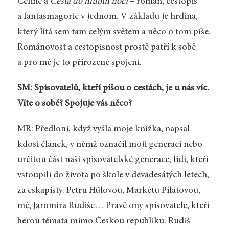
Céline a
Cesta do hlubin noci
– román, cestopis
a fantasmagorie v jednom. V základu je hrdina,
který lítá sem tam celým světem a něco o tom píše.
Románovost a cestopisnost prostě patří k sobě
a pro mě je to přirozené spojení.
SM: Spisovatelů, kteří píšou o cestách, je u nás víc.
Víte o sobě? Spojuje vás něco?
MR: Předloni, když vyšla moje knížka, napsal
kdosi článek, v němž označil moji generaci nebo
určitou část naší spisovatelské generace, lidí, kteří
vstoupili do života po škole v devadesátých letech,
za eskapisty. Petru Hůlovou, Markétu Pilátovou,
mě, Jaromíra Rudiše… Právě ony spisovatele, kteří
berou témata mimo Českou republiku. Rudiš