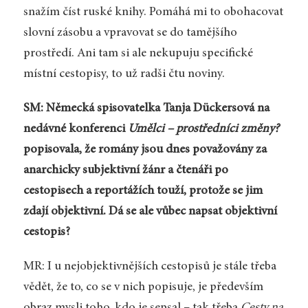
snažím číst ruské knihy. Pomáhá mi to obohacovat
slovní zásobu a vpravovat se do tamějšího
prostředí. Ani tam si ale nekupuju specifické
místní cestopisy, to už radši čtu noviny.
SM: Německá spisovatelka Tanja Dückersová na
nedávné konferenci
Umělci – prostředníci změny?
popisovala, že romány jsou dnes považovány za
anarchicky subjektivní žánr a čtenáři po
cestopisech a reportážích touží, protože se jim
zdají objektivní. Dá se ale vůbec napsat objektivní
cestopis?
MR: I u nejobjektivnějších cestopisů je stále třeba
vědět, že to, co se v nich popisuje, je především
obraz mysli toho, kdo je sepsal – tak třeba
Cesty na