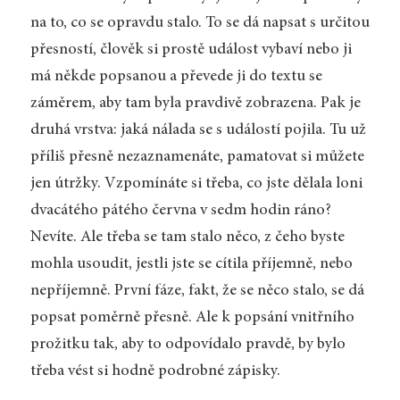
na to, co se opravdu stalo. To se dá napsat s určitou
přesností, člověk si prostě událost vybaví nebo ji
má někde popsanou a převede ji do textu se
záměrem, aby tam byla pravdivě zobrazena. Pak je
druhá vrstva: jaká nálada se s událostí pojila. Tu už
příliš přesně nezaznamenáte, pamatovat si můžete
jen útržky. Vzpomínáte si třeba, co jste dělala loni
dvacátého pátého června v sedm hodin ráno?
Nevíte. Ale třeba se tam stalo něco, z čeho byste
mohla usoudit, jestli jste se cítila příjemně, nebo
nepříjemně. První fáze, fakt, že se něco stalo, se dá
popsat poměrně přesně. Ale k popsání vnitřního
prožitku tak, aby to odpovídalo pravdě, by bylo
třeba vést si hodně podrobné zápisky.