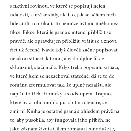
s fiktivní rovinou, ve které se popisují nejen
události, které se staly, ale i to, jak se během nich
lidé cítili a co říkali. To nemůže být nic jiného než
fikce. Fikce, která je psaná s intencí přiblížit se
pravdě, ale opravdu jen přiblížit, vrátit se a znova
říct už řečené. Navíc když člověk začne popisovat
nějakou situaci, k tomu, aby do úplné fikce
sklouznul, stačí málo. Když třeba popisuju situaci,
ve které jsem se nezachoval statečně, dá se to do
románu zformulovat tak, že úplně nezalžu, ale
napíšu to třeba ironicky a s odstupem. Trapno,
které by z toho mohlo působit na čtenáře, se
zmírní. Kniha je ostatně psaná s ohledem právě na
to, aby působila, aby fungovala jako příběh, ne
jako záznam života.Cílem románu jednoduše je,