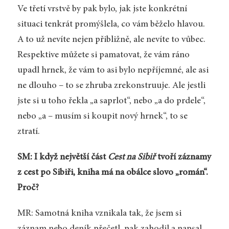
Ve třetí vrstvě by pak bylo, jak jste konkrétní
situaci tenkrát promýšlela, co vám běželo hlavou.
A to už nevíte nejen přibližně, ale nevíte to vůbec.
Respektive můžete si pamatovat, že vám ráno
upadl hrnek, že vám to asi bylo nepříjemné, ale asi
ne dlouho – to se zhruba zrekonstruuje. Ale jestli
jste si u toho řekla „a saprlot“, nebo „a do prdele“,
nebo „a – musím si koupit nový hrnek“, to se
ztratí.
SM: I když největší část
Cest na Sibiř
tvoří záznamy
z cest po Sibiři, kniha má na obálce slovo „román“.
Proč?
MR: Samotná kniha vznikala tak, že jsem si
záznam nebo deník přečetl, pak zahodil a napsal