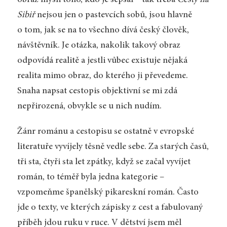
Sibiř
nejsou jen o pastevcích sobů, jsou hlavně
o tom, jak se na to všechno dívá český člověk,
návštěvník. Je otázka, nakolik takový obraz
odpovídá realitě a jestli vůbec existuje nějaká
realita mimo obraz, do kterého ji převedeme.
Snaha napsat cestopis objektivní se mi zdá
nepřirozená, obvykle se u nich nudím.
Žánr románu a cestopisu se ostatně v evropské
literatuře vyvíjely těsně vedle sebe. Za starých časů,
tři sta, čtyři sta let zpátky, když se začal vyvíjet
román, to téměř byla jedna kategorie –
vzpomeňme španělský pikareskní román. Často
jde o texty, ve kterých zápisky z cest a fabulovaný
příběh jdou ruku v ruce. V dětství jsem měl