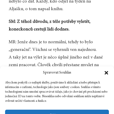
nebylo co dát. Každý, kdo odjel na týden na
Aljašku, o tom napsal knihu.
SM: Z téhož důvodu, z téže potřeby vyletět,
koneckonců cestují lidi dodnes.
MR: Jenže dnes je to normální, tehdy to bylo
„generační“. Všichni se vyhrnuli ven najednou.
A taky jet na výlet je něco úplně jiného než v dané
zemi pracovat. Člověk chvíli přestane myslet na
sebe, osvobodí se od sebe sama. Úplně před sebou
Spravovat Souhlas
samozřejmě neutečete, ale stejně je to velká úleva.
Abychom poskytli co nejlepší služby, používáme k ukládání a/nebo přístupu k
informacím o zařízení, technologie jako jsou soubory cookies. Souhlas s těmito
technologiemi nám umožní zpracovávat údaje, jako je chování při procházení nebo
jedinečná ID na tomto webu. Nesouhlas nebo odvolání souhlasu může nepříznivě
ovlivnit určité vlastnosti a funkce.
Zpět na číslo