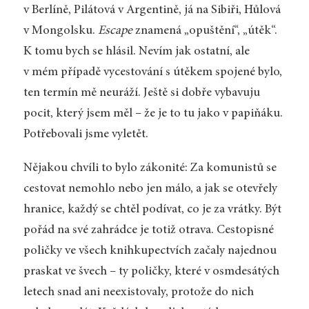
v Berlíně, Pilátová v Argentině, já na Sibiři, Hůlová
v Mongolsku.
Escape
znamená „opuštění“, „útěk“.
K tomu bych se hlásil. Nevím jak ostatní, ale
v mém případě vycestování s útěkem spojené bylo,
ten termín mě neuráží. Ještě si dobře vybavuju
pocit, který jsem měl – že je to tu jako v papiňáku.
Potřebovali jsme vyletět.
Nějakou chvíli to bylo zákonité: Za komunistů se
cestovat nemohlo nebo jen málo, a jak se otevřely
hranice, každý se chtěl podívat, co je za vrátky. Být
pořád na své zahrádce je totiž otrava. Cestopisné
poličky ve všech knihkupectvích začaly najednou
praskat ve švech – ty poličky, které v osmdesátých
letech snad ani neexistovaly, protože do nich