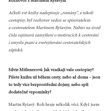
Rozhovor s Martinem Ryšavým
Ačkoli své knihy nadepisuje „romány“, a nikoli
cestopisy, byl rozhovor veden se spisovatelem
a cestovatelem Martinem Ryšavým. Nabízí na úvod
čísla zajímavá zamyšlení o motivacích k cestování
i smyslu psaní a zveřejňování cestovatelských
zápisků.
Silvie Mitlenerová: Jak vznikají vaše cestopisy?
Píšete knihu už během cesty, nebo až doma – jsou
to tedy více bezprostřední dojmy, nebo spíš
dodatečné vzpomínky?
Martin Ryšavý: Roli hraje několik věcí. Když jsem