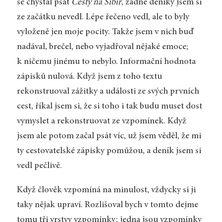
se chystal psát
Cesty na Sibiř
, žádné deníky jsem si
ze začátku nevedl. Lépe řečeno vedl, ale to byly
vyloženě jen moje pocity. Takže jsem v nich buď
nadával, brečel, nebo vyjadřoval nějaké emoce;
k ničemu jinému to nebylo. Informační hodnota
zápisků nulová. Když jsem z toho textu
rekonstruoval zážitky a události ze svých prvních
cest, říkal jsem si, že si toho i tak budu muset dost
vymyslet a rekonstruovat ze vzpomínek. Když
jsem ale potom začal psát víc, už jsem věděl, že mi
ty cestovatelské zápisky pomůžou, a deník jsem si
vedl pečlivě.
Když člověk vzpomíná na minulost, vždycky si ji
taky nějak upraví. Rozlišoval bych v tomto dejme
tomu tři vrstvy vzpomínky: jedna jsou vzpomínky