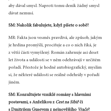
aby dával smysl. Naproti tomu deník žádný smysl
dávat nemusí.
SM: Nakolik fabulujete, když píšete o sobě?
MR: Fakta jsou vesměs pravdivá, ale způsob, jakým
je hrdina promýšlí, prociťuje a co o nich říká, je
z větší části vymyšlený. Román zahrnuje asi deset
let života a události se v něm odehrávají v určitém
pořadí. Přestože je hodně autobiografický, myslím
si, že některé události se reálně odehrály v pořadí
jiném.
SM: Konzultujete vzniklé romány s hlavními
postavami, s Anželikou z
Cest na Sibiř
či
s Dmitrijem Gusevem z nejnovějšího
Vrače
?