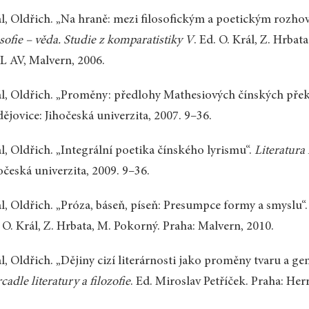
l, Oldřich. „Na hraně: mezi filosofickým a poetickým rozho
osofie – věda. Studie z komparatistiky V
. Ed. O. Král, Z. Hrba
 AV, Malvern, 2006.
l, Oldřich. „Proměny: předlohy Mathesiových čínských přek
ějovice: Jihočeská univerzita, 2007. 9–36.
l, Oldřich. „Integrální poetika čínského lyrismu“.
Literatur
očeská univerzita, 2009. 9–36.
l, Oldřich. „Próza, báseň, píseň: Presumpce formy a smyslu“
 O. Král, Z. Hrbata, M. Pokorný. Praha: Malvern, 2010.
l, Oldřich. „Dějiny cizí literárnosti jako proměny tvaru a ge
rcadle literatury a filozofie
. Ed. Miroslav Petříček. Praha: Her