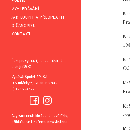
POEZIE
VYHLEDÁVÁNÍ
Krá
JAK KOUPIT A PŘEDPLATIT
Pra
O ČASOPISU
KONTAKT
Krá
198
Krá
Časopis vychází jednou měsíčně
a stojí 135 Kč
Ode
Vydává: Spolek SPLAV!
U Studánky 5, 170 00 Praha 7
Krá
IČO 266 74 122
Pra
Krá
hra
Aby vám neuteklo žádné nové číslo,
přihlašte se k našemu newsletteru:
Krá