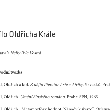
ílo Oldřicha Krále
tavila Nelly Pelc Vostrá
odní tvorba
l, Oldřich a kol.
Z dějin literatur Asie a Afriky
. 5 svazků. Pr
l, Oldřich.
Umění čínského románu
. Praha: SPN, 1965.
l, Oldřich. „Metamorfózy hodnot. Nápady k úvaze“.
Orienta