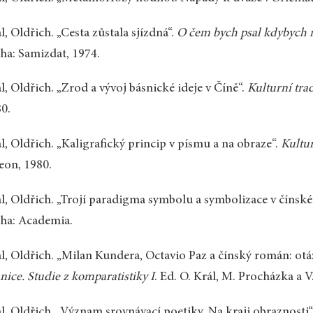
l, Oldřich. „Cesta zůstala sjízdná“.
O čem bych psal kdybych m
ha: Samizdat, 1974.
l, Oldřich. „Zrod a vývoj básnické ideje v Číně“.
Kulturní tr
0.
l, Oldřich. „Kaligrafický princip v písmu a na obraze“.
Kultu
on, 1980.
l, Oldřich. „Trojí paradigma symbolu a symbolizace v čínsk
ha: Academia.
l, Oldřich. „Milan Kundera, Octavio Paz a čínský román: ot
nice. Studie z komparatistiky I
. Ed. O. Král, M. Procházka a 
l, Oldřich. „Význam srovnávací poetiky. Na kraji obraznosti“