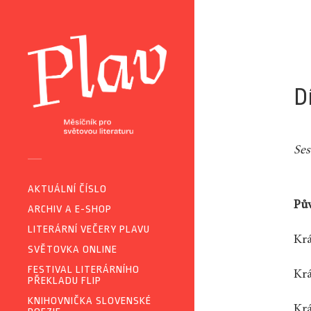
D
Ses
AKTUÁLNÍ ČÍSLO
Pův
ARCHIV A E-SHOP
LITERÁRNÍ VEČERY PLAVU
Krá
SVĚTOVKA ONLINE
FESTIVAL LITERÁRNÍHO
Krá
PŘEKLADU FLIP
KNIHOVNIČKA SLOVENSKÉ
Krá