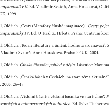
omparatistiky II
. Ed. Vladimír Svatoň, Anna Housková, Oldř
UK, 1999.
l, Oldřich. „Cesty (Metafory čínské imaginace)“.
Cesty: poje
omparatistiky IV
. Ed. O. Král, Z. Hrbata. Praha: Centrum ko
l, Oldřich. „Teorie literatury a umění: hodnota srovnávací“.
S
 Vladimír Svatoň, Anna Housková. Praha: FF UK, 2004.
l, Oldřich.
Čínská filosofie: pohled z dějin
. Lásenice: Maxima
l, Oldřich. „Čínská báseň v Čechách: na staré téma aktuálně“
 2005. 26–49.
l, Oldřich. „Vědomí básně a vědomí básníka ve staré Číně“.
P
vropských a mimoevropských kulturách
. Ed. Sylva Fischerová