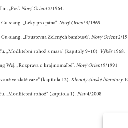
Ťin. „Pes“.
Nový Orient
2/1964.
Cu-siang. „Léky pro pána“.
Nový Orient
3/1965.
Cu-siang. „Poustevna Zelených bambusů“.
Nový Orient
2/19
Yu. „Modlitební rohož z masa“ (kapitoly 9–10).
Výběr
1968.
g Wej. „Rozprava o krajinomalbě“.
Nový Orient
9/1991.
ivoně ve zlaté váze“ (kapitola 12).
Klenoty čínské literatury
. 
Yu. „Modlitební rohož“ (kapitola 1).
Plav
4/2008.