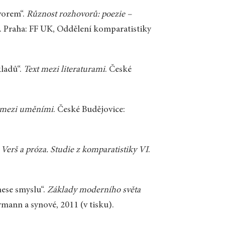
vorem“.
Různost rozhovorů: poezie –
ta. Praha: FF UK, Oddělení komparatistiky
ladů“.
Text mezi literaturami
. České
a mezi uměními
. České Budějovice:
.
Verš a próza. Studie z komparatistiky VI
.
nese smyslu“.
Základy moderního světa
rmann a synové, 2011 (v tisku).