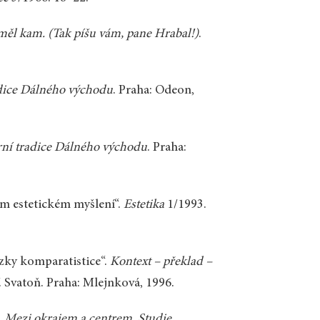
ěl kam. (Tak píšu vám, pane Hrabal!)
.
adice Dálného východu
. Praha: Odeon,
rní tradice Dálného východu
. Praha:
ém estetickém myšlení“.
Estetika
1/1993.
ázky komparatistice“.
Kontext – překlad –
V. Svatoň. Praha: Mlejnková, 1996.
.
Mezi okrajem a centrem. Studie