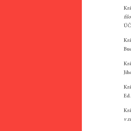
Krá
fil
ÚČL
Krá
Bud
Krá
Jih
Krá
Ed.
Krá
v z