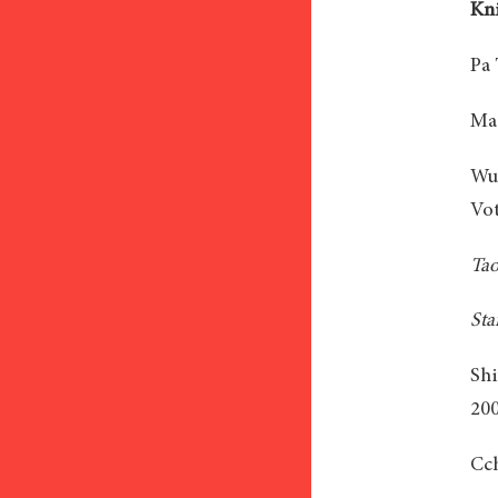
Kni
Pa 
Ma
Wu 
Vot
Tao
Sta
Shi
200
Cc