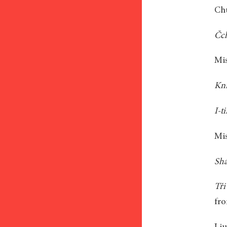
Ch
Čc
Mi
Kn
I-t
Mis
Shá
Tři
fro