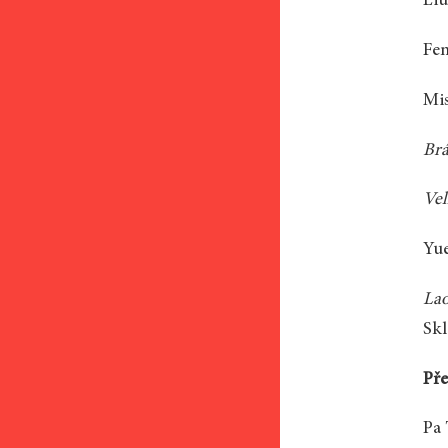
Liu
Fen
Mi
Brá
Vel
Yu
Lao
Skl
Pře
Pa 