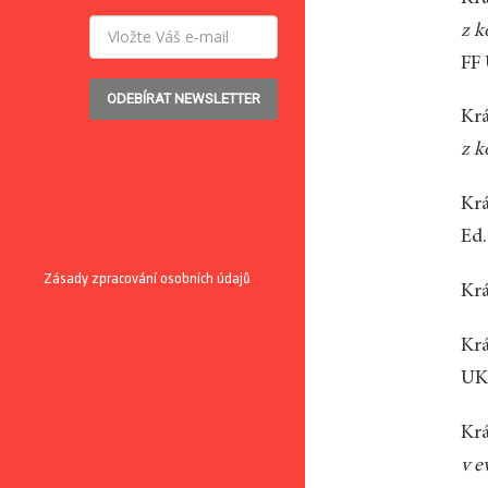
z k
FF 
ODEBÍRAT NEWSLETTER
Krá
z k
Krá
Ed.
Zásady zpracování osobních údajů
Krá
Krá
UK,
Krá
v e