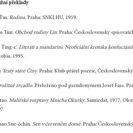
žní překlady
Ťin.
Rodina
. Praha: SNKLHU, 1959.
o Tun.
Obchod rodiny Lin
. Praha: Československý spisovatel
Ťing-c’.
Literáti a mandaríni. Neoficiální kronika konfucián
obia, 1995.
. Texty staré Číny
. Praha: Klub přátel poezie, Československý
rožitné zrcadlo
. Přeloženo pod pseudonymem Josef Fass. Pr
tao.
Malířské rozpravy Mnicha Okurky
. Samizdat, 1977; Olo
7.
hao Sue-čchin.
Sen v červeném domě
. Praha: Československý