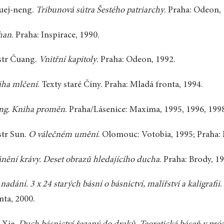
uej-neng.
Tribunová sútra Šestého patriarchy
. Praha: Odeon, 
han
. Praha: Inspirace, 1990.
str Čuang.
Vnitřní kapitoly
. Praha: Odeon, 1992.
iha mlčení
. Texty staré Číny. Praha: Mladá fronta, 1994.
ing. Kniha proměn
. Praha/Lásenice: Maxima, 1995, 1996, 1998
tr Sun.
O válečném umění
. Olomouc: Votobia, 1995; Praha:
nění krávy. Deset obrazů hledajícího ducha
. Praha: Brody, 1
 nadání. 3 x 24 starých básní o básnictví, malířství a kaligrafii
.
nta, 2000.