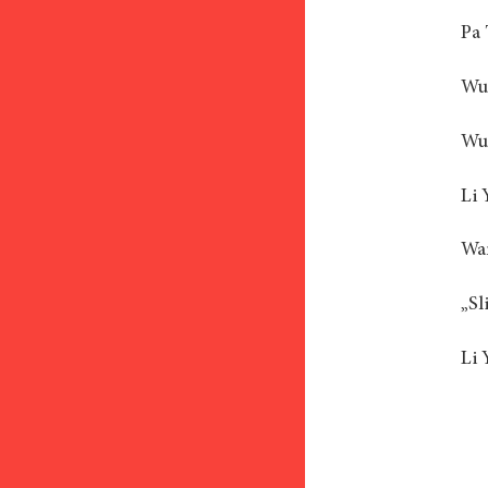
Pa 
Wu 
Wu 
Li 
Wan
„Sl
Li 