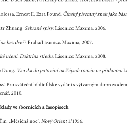
 Xie.
Duch básnictví řezaný do draků. Teoretická báseň v pró
olossa, Ernest F., Ezra Pound.
Čínský písemný znak jako bá
str Zhuang.
Sebrané spisy
. Lásenice: Maxima, 2006.
na bez dveří
. Praha/Lásenice: Maxima, 2007.
ké učení. Doktrína středu
. Lásenice: Maxima, 2008.
e Dong.
Vsuvka do putování na Západ: román na přidanou
. 
zi
. Pro sváteční bibliofilské vydání s výtvarným doprovodem
enář, 2010.
klady ve sbornících a časopisech
Ťin. „Měsíčná noc“.
Nový Orient
1/1956.